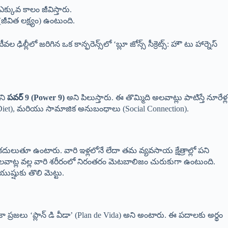
కువ కాలం జీవిస్తారు.
జీవిత లక్ష్యం) ఉంటుంది.
ీలో జరిగిన ఒక కాన్ఫరెన్స్‌లో ‘బ్లూ జోన్స్ సీక్రెట్స్: హౌ టు హార్నెస్
ిని
పవర్ 9 (Power 9)
అని పిలుస్తారు. ఈ తొమ్మిది అలవాట్లు పాటిస్తే నూరేళ్ల
Diet), మరియు సామాజిక అనుబంధాలు (Social Connection).
దులుతూ ఉంటారు. వారి ఇళ్లలోనే లేదా తమ వ్యవసాయ క్షేత్రాల్లో పని
 అలవాట్ల వల్ల వారి శరీరంలో నిరంతరం మెటబాలిజం చురుకుగా ఉంటుంది.
ష్షుకు తొలి మెట్టు.
ికా ప్రజలు ‘ప్లాన్ డి వీడా’ (Plan de Vida) అని అంటారు. ఈ పదాలకు అర్థం