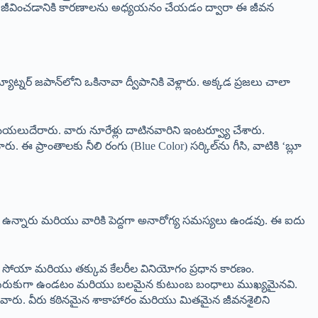
 కాలం జీవించడానికి కారణాలను అధ్యయనం చేయడం ద్వారా ఈ జీవన
ూట్నర్ జపాన్‌లోని ఒకినావా ద్వీపానికి వెళ్లారు. అక్కడ ప్రజలు చాలా
బయలుదేరారు. వారు నూరేళ్లు దాటినవారిని ఇంటర్వ్యూ చేశారు.
. ఈ ప్రాంతాలకు నీలి రంగు (Blue Color) సర్కిల్‌ను గీసి, వాటికి ‘బ్లూ
ను కలిగి ఉన్నారు మరియు వారికి పెద్దగా అనారోగ్య సమస్యలు ఉండవు. ఈ ఐదు
డే సోయా మరియు తక్కువ కేలరీల వినియోగం ప్రధాన కారణం.
స్తూ చురుకుగా ఉండటం మరియు బలమైన కుటుంబ బంధాలు ముఖ్యమైనవి.
కి చెందినవారు. వీరు కఠినమైన శాకాహారం మరియు మితమైన జీవనశైలిని