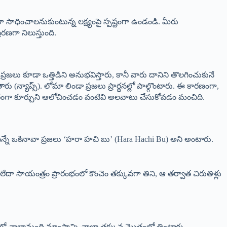
ైనా సాధించాలనుకుంటున్న లక్ష్యంపై స్పష్టంగా ఉండండి. మీరు
ేరణగా నిలుస్తుంది.
 ప్రజలు కూడా ఒత్తిడిని అనుభవిస్తారు, కానీ వారు దానిని తొలగించుకునే
ు (న్యాప్స్). లోమా లిండా ప్రజలు ప్రార్థనల్లో పాల్గొంటారు. ఈ కారణంగా,
ంతంగా కూర్చుని ఆలోచించడం వంటివి అలవాటు చేసుకోవడం మంచిది.
 దీన్నే ఒకినావా ప్రజలు ‘హరా హచి బు’ (Hara Hachi Bu) అని అంటారు.
ేదా సాయంత్రం ప్రారంభంలో కొంచెం తక్కువగా తిని, ఆ తర్వాత చిరుతిళ్లు
ిలో చాలామంది మాంసాన్ని చాలా తక్కువ మొత్తంలో తింటారు.