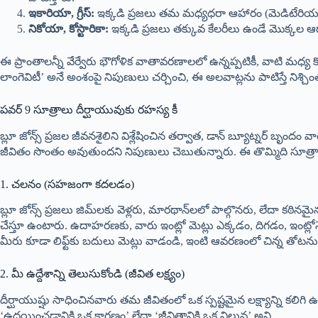
ఇకారియా, గ్రీస్:
ఇక్కడి ప్రజలు తమ మధ్యధరా ఆహారం (మెడిటేరియన్ 
నికోయా, కోస్టారికా:
ఇక్కడి ప్రజలు తక్కువ కేలరీలు ఉండే మొక్కల ఆధా
ఈ ప్రాంతాలన్నీ వేర్వేరు భౌగోళిక వాతావరణాలలో ఉన్నప్పటికీ, వాటి మధ్య కొన్
లాంగెవిటీ’ అనే అంశంపై నిపుణులు చర్చించి, ఈ అలవాట్లను పాటిస్తే నిశ్చిం
పవర్ 9 సూత్రాలు దీర్ఘాయువుకు రహస్య కీ
బ్లూ జోన్స్ ప్రజల జీవనశైలిని విశ్లేషించిన తర్వాత, డాన్ బ్యూట్నర్ బృందం 
జీవితం సొంతం అవుతుందని నిపుణులు చెబుతున్నారు. ఈ తొమ్మిది సూత
1. చలనం (సహజంగా కదలడం)
బ్లూ జోన్స్ ప్రజలు జిమ్‌లకు వెళ్లరు, మారథాన్‌లలో పాల్గొనరు, లేదా క
చేస్తూ ఉంటారు. ఉదాహరణకు, వారు ఇంట్లో మెట్లు ఎక్కడం, దిగడం, ఇంట్ల
మీరు కూడా లిఫ్ట్‌కు బదులు మెట్లు వాడండి, ఇంటి ఆవరణంలో చిన్న తోటను
2. మీ ఉద్దేశాన్ని తెలుసుకోండి (జీవిత లక్ష్యం)
దీర్ఘాయుష్షు సాధించినవారు తమ జీవితంలో ఒక స్పష్టమైన లక్ష్యాన్ని కలిగి ఉ
‘ఉదయించడానికి ఒక కారణం’ లేదా ‘జీవితానికి ఒక విలువ’ అని.