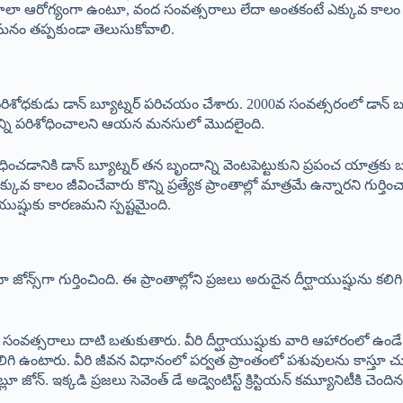
 ప్రజలు చాలా ఆరోగ్యంగా ఉంటూ, వంద సంవత్సరాలు లేదా అంతకంటే ఎక్కువ
ు మనం తప్పకుండా తెలుసుకోవాలి.
ియు పరిశోధకుడు డాన్ బ్యూట్నర్ పరిచయం చేశారు. 2000వ సంవత్సరంలో డాన్ బ్య
యాన్ని పరిశోధించాలని ఆయన మనసులో మొదలైంది.
చడానికి డాన్ బ్యూట్నర్ తన బృందాన్ని వెంటపెట్టుకుని ప్రపంచ యాత్రకు 
ం జీవించేవారు కొన్ని ప్రత్యేక ప్రాంతాల్లో మాత్రమే ఉన్నారని గుర్తించారు
ాయుష్షుకు కారణమని స్పష్టమైంది.
లూ జోన్స్‌గా గుర్తించింది. ఈ ప్రాంతాల్లోని ప్రజలు అరుదైన దీర్ఘాయుష్షు
ంవత్సరాలు దాటి బతుకుతారు. వీరి దీర్ఘాయుష్షుకు వారి ఆహారంలో ఉం
 కలిగి ఉంటారు. వీరి జీవన విధానంలో పర్వత ప్రాంతంలో పశువులను కా
బ్లూ జోన్. ఇక్కడి ప్రజలు సెవెంత్ డే అడ్వెంటిస్ట్ క్రిస్టియన్ కమ్యూనిటీ