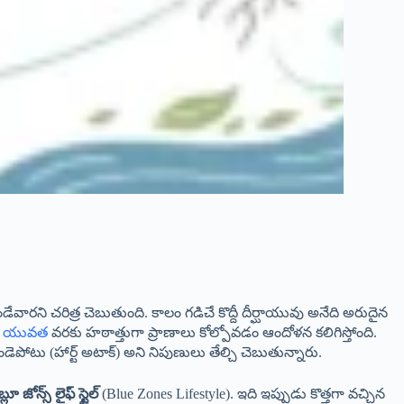
 చరిత్ర చెబుతుంది. కాలం గడిచే కొద్దీ దీర్ఘాయువు అనేది అరుదైన
ి
యువత
వరకు హఠాత్తుగా ప్రాణాలు కోల్పోవడం ఆందోళన కలిగిస్తోంది.
ెపోటు (హార్ట్ అటాక్) అని నిపుణులు తేల్చి చెబుతున్నారు.
బ్లూ జోన్స్ లైఫ్ స్టైల్
(Blue Zones Lifestyle). ఇది ఇప్పుడు కొత్తగా వచ్చిన