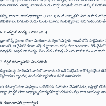
మాంసాహారం తిన్నా, వారానికి రెండు సార్లు మాత్రమే చాలా తక్కువ పరిమ
బీన్స్, సోయా, కాయధాన్యాలు (Lentils) వంటి చిక్కుళ్లను వీరు ఆహారంలో
జీవితకాలం సగటున రెండు నుంచి మూడు సంవత్సరాలు పెరుగుతుందని తేల
6. మితమైన మద్యం (Wine @ 5)
బ్లూ జోన్స్ ప్రజలు రోజూ మితంగా మద్యం సేవిస్తారు. ఇటలీలోని సార్డినియా
అయితే, ఆ వైన్‌లో కూడా చక్కెర స్థాయిలు తక్కువగా ఉంటాయి. రెడ్ వైన్‌లో
మాత్రమే. అధికంగా మద్యం సేవించడం మాత్రం ఏ విధంగానూ మంచిది కాదు
7. సరైన కమ్యూనిటీని ఎంచుకోండి
దీర్ఘాయుష్షు సాధించిన వారిలో చాలామంది ఒకే విధమైన ఆరోగ్యకరమైన జీవనశ
స్నేహితుల బృందం) వంటి కమ్యూనిటీలు దీనికి ఉదాహరణ.
ఈ కమ్యూనిటీలు సభ్యులు ఒకరికొకరు సహాయం చేసుకోవడం, కష్టాల్లో తోడ
సార్లు ప్రార్థన లేదా ఆధ్యాత్మిక కార్యక్రమాల్లో గడపడం వల్ల వారి ఆయ
8. కుటుంబానికి ప్రాధాన్యత