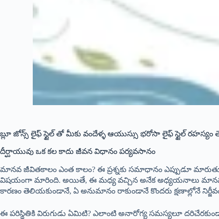
బ్లూ జోన్స్ లైఫ్ స్టైల్ తో మీకు వందేళ్ళ ఆయుస్సు భరోసా లైఫ్ స్టైల్ రహస్యం
దీర్ఘాయువు ఒక కల కాదు జీవన విధానం పర్యవసానం
మానవ జీవితకాలం ఎంత కాలం? ఈ ప్రశ్నకు సమాధానం ఎప్పుడూ మారుతూనే ఉ
విషయంగా మారింది. అయితే, ఈ మధ్య వచ్చిన అనేక అధ్యయనాలు మానవ జీవి
కారణం తెలియకుండానే, ఏ అనుమానం రాకుండానే కొందరు క్షణాల్లోనే నిర్జీవం
ఈ పరిస్థితికి విరుగుడు ఏమిటి? ఎలాంటి అనారోగ్య సమస్యలూ దరిచేరకుం