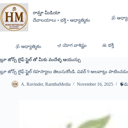
రామ్తా మీడియా
🕉️ ఆధ్యా
దేవాలయాలు • భక్తి • ఆధ్యాత్మికం
🙏 భక్తి
🪔 యోగ వాశిష్టం
🕉️ ఆధ్యాత్మికం
బ్లూ జోన్స్ లైఫ్ స్టైల్ తో మీకు వందేళ్ళ ఆయుస్సు
బ్లూ జోన్స్ లైఫ్ స్టైల్ రహస్యాలు తెలుసుకోండి. పవర్ 9 అలవాట్లు పాటించడ
A. Ravinder, RamthaMedia
November 16, 2025
🧠మన