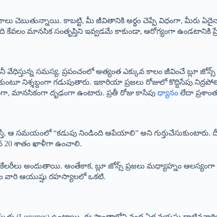
ాలు చెబుతున్నాయి. కాబట్టి, మీ జీవితానికి అర్థం చెప్పే విధంగా, మీరు ఏద
 ఇది కేవలం మానసిక సంతృప్తిని ఇవ్వడమే కాకుండా, ఆరోగ్యంగా ఉండటానికి ప్ర
ీ వేధిస్తున్న సమస్య. ప్రపంచంలో అత్యంత ఎక్కువ కాలం జీవించే బ్లూ జోన్స్
టూ నిశ్శబ్దంగా గడుపుతారు. ఇకారియా ప్రజలు రోజులో కొద్దిసేపు నిద్రపోతార
ీరకంగా, మానసికంగా దృఢంగా ఉంటారు. ప్రతీ రోజు కాసేపు
ధ్యానం
లేదా ప్రశా
అనిపిస్తే, ఆ సమయంలో “కడుపు నిండింది ఆపేయాలి” అని గుర్తుచేసుకుంటారు.
న 20 శాతం ఖాళీగా ఉంచాలి.
 కేలరీలు అందుతాయి. అంతేకాక, బ్లూ జోన్స్ ప్రజలు మధ్యాహ్నం ఆలస్యంగా ల
డం వారి ఆయుష్షు రహస్యాలలో ఒకటి.
కుళ్లు (Legumes) ఉంటాయి. ఈ ప్రాంతాల్లోని వంద ఏళ్ల వయసు దాటినవార