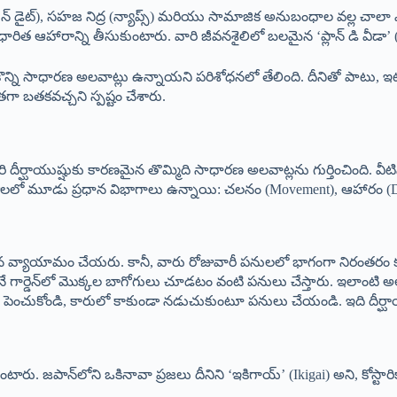
డైట్), సహజ నిద్ర (న్యాప్స్) మరియు సామాజిక అనుబంధాల వల్ల చాలా ఎక్
రిత ఆహారాన్ని తీసుకుంటారు. వారి జీవనశైలిలో బలమైన ‘ప్లాన్ డి వీడా’ (
ని సాధారణ అలవాట్లు ఉన్నాయని పరిశోధనలో తేలింది. దీనితో పాటు, ఇటీవల ఢిల్ల
తగా బతకవచ్చని స్పష్టం చేశారు.
వారి దీర్ఘాయుష్షుకు కారణమైన తొమ్మిది సాధారణ అలవాట్లను గుర్తించింది. వీట
్రాలలో మూడు ప్రధాన విభాగాలు ఉన్నాయి: చలనం (Movement), ఆహారం (
ఠినమైన వ్యాయామం చేయరు. కానీ, వారు రోజువారీ పనులలో భాగంగా నిరంతరం క
ోనే గార్డెన్‌లో మొక్కల బాగోగులు చూడటం వంటి పనులు చేస్తారు. ఇలాంటి
 పెంచుకోండి, కారులో కాకుండా నడుచుకుంటూ పనులు చేయండి. ఇది దీర్ఘాయు
ంటారు. జపాన్‌లోని ఒకినావా ప్రజలు దీనిని ‘ఇకిగాయ్’ (Ikigai) అని, కోస్టార