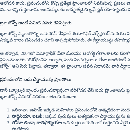
ఆలోచన కాదు. ప్రపంచంలోని కొన్ని ప్రత్యేక ప్రాంతాలలో నివసిస్తున్న
విధానాన్ని గుర్తించారు. అందువల్ల, ఈ అద్భుతమైన లైఫ్ స్టైల్ రహస్యాలన
బ్లూ జోన్స్ అంటే ఏమిటి ఎవరు కనిపెట్టారు
బ్లూ జోన్స్ సిద్ధాంతాన్ని అమెరికన్ నేషనల్ జియోగ్రఫిక్ ఎక్స్‌ప్లోరర్ మర
ఎక్కువ కాలం జీవించడం చూసి ఆశ్చర్యపోయారు. ఈ దీర్ఘాయుష్షు రహస్
ఆ తర్వాత, 2004లో డెమోగ్రాఫిక్ డేటా మరియు ఆరోగ్య గణాంకాలను పరిశోధిం
ప్రపంచమంతా పరిశోధించిన తర్వాత, వంద సంవత్సరాలు లేదా అంతకంటే ఎక్కువ కాల
జోన్స్’ అని పేరు పెట్టారు. తద్వారా, ఈ ప్రాంతాల జీవన విధానమే వారి దీర్ఘ
ప్రపంచంలోని ఐదు దీర్ఘాయువు ప్రాంతాలు
డాన్ బ్యూట్నర్ బృందం ప్రపంచవ్యాప్తంగా పరిశోధన చేసి ఐదు ప్రాంతాలను బ్
బ్లూ జోన్స్ ఏమిటో వివరంగా తెలుసుకుందాం.
ఒకినావా, జపాన్:
ఇక్కడ మహిళలు ప్రపంచంలోనే అత్యధికంగా వంద స
సార్డినియా, ఇటలీ:
ఇక్కడ పురుషులు అత్యధికంగా దీర్ఘాయుష్షును
లోమా లిండా, కాలిఫోర్నియా:
ఇది ఉత్తర అమెరికాలో గుర్తించిన ఏకైక 
పాటిస్తారు.