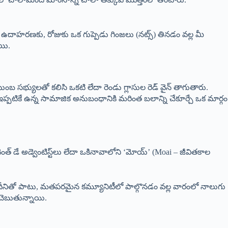
. ఉదాహరణకు, రోజుకు ఒక గుప్పెడు గింజలు (నట్స్) తినడం వల్ల మీ
యి.
టుంబ సభ్యులతో కలిసి ఒకటి లేదా రెండు గ్లాసుల రెడ్ వైన్ తాగుతారు.
ి ఇప్పటికే ఉన్న సామాజిక అనుబంధానికి మరింత బలాన్ని చేకూర్చే ఒక మార్గం
్ డే అడ్వెంటిస్ట్‌లు లేదా ఒకినావాలోని ‘మోయ్’ (Moai – జీవితకాల
 దీనితో పాటు, మతపరమైన కమ్యూనిటీలో పాల్గొనడం వల్ల వారంలో నాలుగు
 చెబుతున్నాయి.