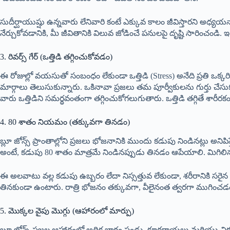
సుదీర్ఘాయుష్షు ఉన్నవారు లేనివారి కంటే ఎక్కువ కాలం జీవిస్తారని అధ్యయన
నేర్చుకోవడానికి, మీ జీవితానికి విలువ జోడించే పనులపై దృష్టి సారించండి.
3. రివర్స్ గేర్ (ఒత్తిడి తగ్గించుకోవడం)
ఈ రోజుల్లో వయసుతో సంబంధం లేకుండా ఒత్తిడి (Stress) అనేది ప్రతి ఒక్కరిన
మార్గాలు తెలుసుకున్నారు. ఒకినావా ప్రజలు తమ పూర్వీకులను గుర్తు చేసుకుం
వారు ఒత్తిడిని సమర్థవంతంగా తగ్గించుకోగలుగుతారు. ఒత్తిడి తగ్గితే శార
4. 80 శాతం నియమం (తక్కువగా తినడం)
బ్లూ జోన్స్ ప్రాంతాల్లోని ప్రజలు భోజనానికి ముందు కడుపు నిండినట్లు 
అంటే, కడుపు 80 శాతం మాత్రమే నిండినప్పుడు తినడం ఆపేయాలి. మిగిలి
ఈ అలవాటు వల్ల కడుపు ఉబ్బరం లేదా నిస్సత్తువ లేకుండా, శరీరానికి సరైన
తినకుండా ఉంటారు. రాత్రి భోజనం తక్కువగా, వీలైనంత త్వరగా ముగించ
5. మొక్కల వైపు మొగ్గు (ఆహారంలో మార్పు)
బ్లూ జోన్స్ ప్రజల ఆహారంలో అధిక భాగం పండ్లు, కూరగాయలు మరియు చిక్