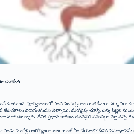
 తెలుసుకోండి
ంటుంది. పూర్వకాలంలో వంద సంవత్సరాలు బతికేవారు ఎక్కువగా ఉండేవారని
తకాలం పెరుగుతోందని తేల్చాయి. మరోవైపు చూస్తే, చిన్న పిల్లల నుంచ
గా మారుతున్నారు. దీనికి ప్రధాన కారణం జీవనశైలి సమస్యల వల్ల వచ్చే గుండ
డా నిండు నూరేళ్లు ఆరోగ్యంగా బతకాలంటే ఏం చేయాలి? దీనికి సమాధానమే