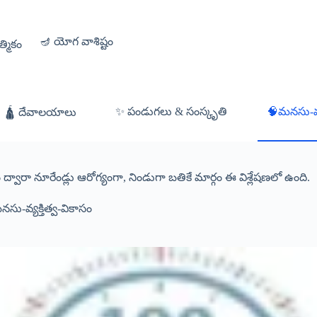
🪔 యోగ వాశిష్టం
త్మికం
✨ పండుగలు & సంస్కృతి
🧠మనసు-వ్య
🛕 దేవాలయాలు
ం ద్వారా నూరేండ్లు ఆరోగ్యంగా, నిండుగా బతికే మార్గం ఈ విశ్లేషణలో ఉంది.
సు-వ్యక్తిత్వ-వికాసం