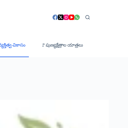
క్తిత్వ-వికాసం
🚩పుణ్యక్షేత్రాల యాత్రలు