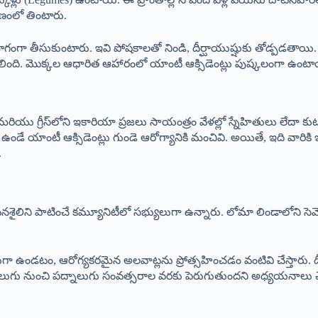
ాణంలో తింటారు.
 భాగంగా తీసుకుంటారు. ఇవి పోషకాలతో నిండి, దీర్ఘాయుష్షుకు తోడ్పడతాయి
ింది. మొక్కల ఆధారిత ఆహారంలో యాంటీ ఆక్సిడెంట్లు పుష్కలంగా ఉంటా
 మరియు గ్రీస్‌లోని ఇకారియా ప్రజలు సాయంత్రం వేళల్లో స్నేహితులు లేదా కు
 ఉండే యాంటీ ఆక్సిడెంట్లు గుండె ఆరోగ్యానికి మంచివి. అయితే, ఇది వారిక
.
ైలిని పాటించే కమ్యూనిటీలో సభ్యులుగా ఉన్నారు. లోమా లిండాలోని సెవెంత
ుగా ఉండటం, ఆరోగ్యకరమైన అలవాట్లను ప్రోత్సహించడం వంటివి చేస్తారు.
ుష్షు నాలుగు నుంచి పద్నాలుగు సంవత్సరాల వరకు పెరుగుతుందని అధ్యయనాలు