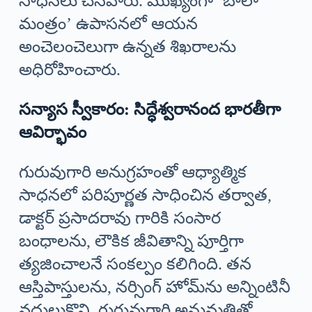
సాధనలు చేసేవారు. ముఖ్యంగా ‘బాలా
మంత్రం’ ఉపాసనలో ఆయన
అంచెలంచెలుగా ఉన్నత శిఖరాలను
అధిరోహించారు.
సన్యాస స్వీకారం: సిద్ధేశ్వరానంద భారతీగా
ఆవిర్భావం
గురువుగారి అనుగ్రహంతో ఆధ్యాత్మిక
సాధనలో పరిపూర్ణత సాధించిన తర్వాత,
డాక్టర్ ప్రసాదరావు గారికి సంసార
బంధాలను, లౌకిక జీవితాన్ని పూర్తిగా
త్యజించాలనే సంకల్పం కలిగింది. తన
ఆస్తిపాస్తులను, నర్సింగ్ హోమ్‌ను అన్నింటినీ
వదులుకొని, గురువుగారి అనుమతితో