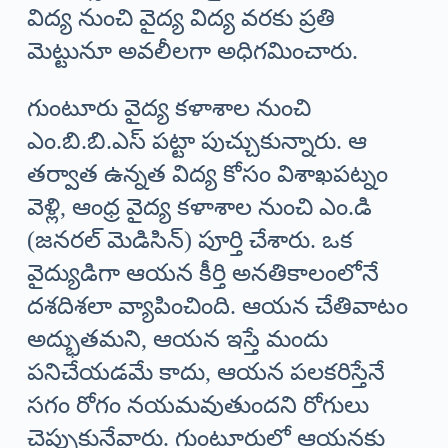
విద్య నుంచి వైద్య విద్య వరకు ప్రతి
మెట్టునూ అవలీలగా అధిగమించారు.
గుంటూరు వైద్య కళాశాల నుంచి
ఎం.బి.బి.ఎస్ పట్టా పుచ్చుకున్నారు. ఆ
తర్వాత ఉన్నత విద్య కోసం విశాఖపట్నం
వెళ్లి, ఆంధ్ర వైద్య కళాశాల నుంచి ఎం.డి
(జనరల్ మెడిసిన్) పూర్తి చేశారు. ఒక
వైద్యుడిగా ఆయన కీర్తి అనతికాలంలోనే
దశదిశలా వ్యాపించింది. ఆయన చేతివాటం
అద్భుతమని, ఆయన ఇస్తే మందు
పనిచేయడమే కాదు, ఆయన పలకరిస్తేనే
సగం రోగం నయమవుతుందని రోగులు
చెప్పుకునేవారు. గుంటూరులో ఆయనకు