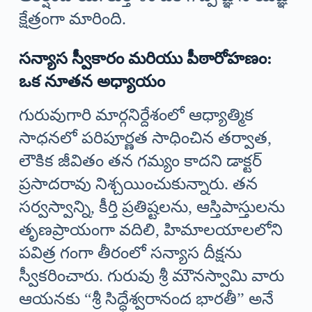
క్షేత్రంగా మారింది.
సన్యాస స్వీకారం మరియు పీఠారోహణం:
ఒక నూతన అధ్యాయం
గురువుగారి మార్గనిర్దేశంలో ఆధ్యాత్మిక
సాధనలో పరిపూర్ణత సాధించిన తర్వాత,
లౌకిక జీవితం తన గమ్యం కాదని డాక్టర్
ప్రసాదరావు నిశ్చయించుకున్నారు. తన
సర్వస్వాన్ని, కీర్తి ప్రతిష్టలను, ఆస్తిపాస్తులను
తృణప్రాయంగా వదిలి, హిమాలయాలలోని
పవిత్ర గంగా తీరంలో సన్యాస దీక్షను
స్వీకరించారు. గురువు శ్రీ మౌనస్వామి వారు
ఆయనకు “శ్రీ సిద్ధేశ్వరానంద భారతీ” అనే