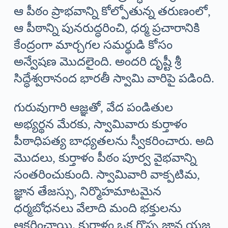
ఆ పీఠం ప్రాభవాన్ని కోల్పోతున్న తరుణంలో,
ఆ పీఠాన్ని పునరుద్ధరించి, ధర్మ ప్రచారానికి
కేంద్రంగా మార్చగల సమర్థుడి కోసం
అన్వేషణ మొదలైంది. అందరి దృష్టీ శ్రీ
సిద్ధేశ్వరానంద భారతీ స్వామి వారిపై పడింది.
గురువుగారి ఆజ్ఞతో, వేద పండితుల
అభ్యర్థన మేరకు, స్వామివారు కుర్తాళం
పీఠాధిపత్య బాధ్యతలను స్వీకరించారు. అది
మొదలు, కుర్తాళం పీఠం పూర్వ వైభవాన్ని
సంతరించుకుంది. స్వామివారి వాక్పటిమ,
జ్ఞాన తేజస్సు, నిర్మొహమాటమైన
ధర్మబోధనలు వేలాది మంది భక్తులను
ఆకర్షించాయి. కుర్తాళం ఒక గొప్ప జ్ఞాన యజ్ఞ