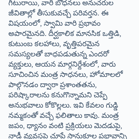
గీటురాయి, వారి బోధనలు అనుచరుల
జీవితాల్లో తీసుకువచ్చే పరివర్తన. ఈ
విషయంలో, స్వామి వారి ప్రభావం
అపారమైనది. దీర్ఘకాలిక మానసిక ఒత్తిడి,
కుటుంబ కలహాలు, వృత్తిపరమైన
సమస్యలతో బాధపడుతున్న ఎందరో
వ్యక్తులు, ఆయన మార్గనిర్దేశంలో, వారు
సూచించిన మంత్ర సాధనలు, హోమాలలో
పాల్గొనడం ద్వారా ప్రశాంతతను,
పరిష్కారాలను కనుగొన్నామని చెప్పే
అనుభవాలు కోకొల్లలు. ఇవి కేవలం గుడ్డి
నమ్మకంతో వచ్చే ఫలితాలు కావు. మంత్ర
జపం, ధ్యానం వంటి ప్రక్రియలు మెదడుపై,
నాడీ వ్యవస్థపై చూపే సానుకూల ప్రభావాన్ని