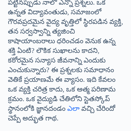
పట్టినప్పుడు నాలో ఎన్నో ప్రశ్నలు. ఒక
ఉన్నత విద్యావంతుడు, సమాజంలో
గౌరవప్రదమైన వైద్య వృత్తిలో స్థిరపడిన వ్యక్తి,
తన సర్వస్వాన్ని త్యజించి
కాషాయాంబరాలు ధరించడం వెనుక ఉన్న
శక్తి ఏంటి? లౌకిక సుఖాలను కాదని,
కఠోరమైన సన్యాస జీవనాన్ని ఎందుకు
ఎంచుకున్నారు? ఈ ప్రశ్నలకు సమాధానం
వెతికే ప్రయాణమే ఈ వ్యాసం. ఇది కేవలం
ఒక వ్యక్తి చరిత్ర కాదు, ఒక ఆత్మ పరిణామ
క్రమం. ఒక వైద్యుడి చేతిలోని స్టెతస్కోప్
స్థానంలోకి జ్ఞానదండం
ఎలా
వచ్చి చేరిందో
చెప్పే అద్భుత గాథ.