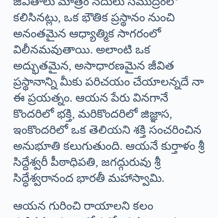
జీవితాలు మాత్రం నదులు సముద్రంలో
కలిసినట్లు, ఒక భౌతిక ప్రస్థానం నుంచి
అనంతమైన ఆధ్యాత్మిక సాగరంలో
విలీనమవుతాయి. అలాంటి ఒక
అద్భుతమైన, అసాధారణమైన జీవిత
ప్రస్థానాన్ని మీకు పరిచయం చేయాలన్నదే నా
ఈ ప్రయత్నం. ఆయన పేరు వినగానే
కొందరిలో భక్తి, మరికొందరిలో జిజ్ఞాస,
ఇంకొందరిలో ఒక తెలియని శక్తి సంచరించిన
అనుభూతి కలుగుతుంది. ఆయనే కుర్తాళం శ్రీ
సిద్దేశ్వరీ పీఠాధిపతి, జగద్గురువు శ్రీ
సిద్ధేశ్వరానంద భారతీ మహాస్వామి.
ఆయన గురించి రాయాలని కలం