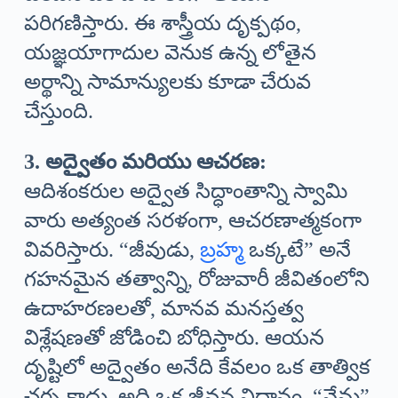
పరిగణిస్తారు. ఈ శాస్త్రీయ దృక్పథం,
యజ్ఞయాగాదుల వెనుక ఉన్న లోతైన
అర్థాన్ని సామాన్యులకు కూడా చేరువ
చేస్తుంది.
3. అద్వైతం మరియు ఆచరణ:
ఆదిశంకరుల అద్వైత సిద్ధాంతాన్ని స్వామి
వారు అత్యంత సరళంగా, ఆచరణాత్మకంగా
వివరిస్తారు. “జీవుడు,
బ్రహ్మ
ఒక్కటే” అనే
గహనమైన తత్వాన్ని, రోజువారీ జీవితంలోని
ఉదాహరణలతో, మానవ మనస్తత్వ
విశ్లేషణతో జోడించి బోధిస్తారు. ఆయన
దృష్టిలో అద్వైతం అనేది కేవలం ఒక తాత్విక
చర్చ కాదు, అది ఒక జీవన విధానం. “నేను”