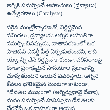
అగ్నికి సమర్పించే ఆహుతులు (ద్రవ్యాలు)
ఉత్ప్రేరకాలు (Catalysts).
సరైన మంత్రోచ్ఛారణతో, నిర్దిష్టమైన
సమిధలు, ద్రవ్యాలను అగ్నికి ఆహుతిగా
సమర్పించినప్పుడు, వాతావరణంలో ఒక
పాజిటివ్ ఎనర్జీ ఫీల్డ్ ఏర్పడుతుందని, అది
యజ్ఞాన్ని చేసే కర్తపైనే కాకుండా, పరిసరాలపై
కూడా ప్రగాఢమైన సానుకూల ప్రభావాన్ని
చూపుతుందని ఆయన వివరిస్తారు. అగ్నిని
కేవలం భౌతికమైన మంటగా కాకుండా,
“దేవతల ముఖంగా” (అగ్నిర్ముఖావై దేవాః),
మనం సమర్పించే హవిస్సును దేవతలకు
చేరవేసే ఒక వాహకంగా ఆయన