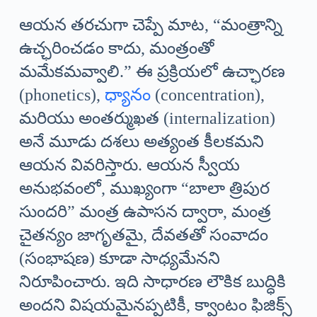
ఆయన తరచుగా చెప్పే మాట, “మంత్రాన్ని
ఉచ్ఛరించడం కాదు, మంత్రంతో
మమేకమవ్వాలి.” ఈ ప్రక్రియలో ఉచ్ఛారణ
(phonetics),
ధ్యానం
(concentration),
మరియు అంతర్ముఖత (internalization)
అనే మూడు దశలు అత్యంత కీలకమని
ఆయన వివరిస్తారు. ఆయన స్వీయ
అనుభవంలో, ముఖ్యంగా “బాలా త్రిపుర
సుందరి” మంత్ర ఉపాసన ద్వారా, మంత్ర
చైతన్యం జాగృతమై, దేవతతో సంవాదం
(సంభాషణ) కూడా సాధ్యమేనని
నిరూపించారు. ఇది సాధారణ లౌకిక బుద్ధికి
అందని విషయమైనప్పటికీ, క్వాంటం ఫిజిక్స్