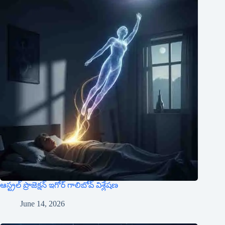
ఆస్ట్రల్ ప్రొజెక్షన్ ఇగోర్ గాలిబోవ్ విశ్లేషణ
June 14, 2026