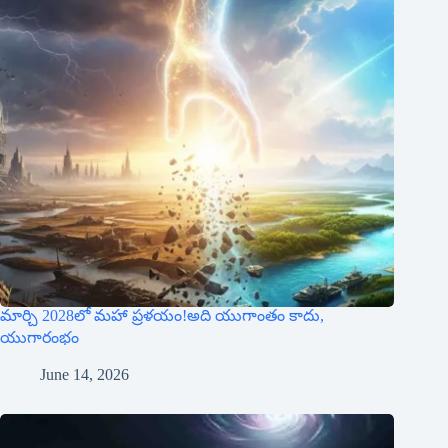
మార్చి 2028లో మహా ప్రళయం!అది యుగాంతం కాదు,
యుగారంభం
June 14, 2026