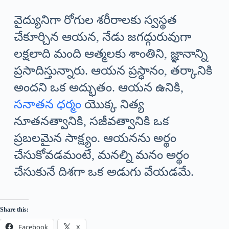
వైద్యునిగా రోగుల శరీరాలకు స్వస్థత
చేకూర్చిన ఆయన, నేడు జగద్గురువుగా
లక్షలాది మంది ఆత్మలకు శాంతిని, జ్ఞానాన్ని
ప్రసాదిస్తున్నారు. ఆయన ప్రస్థానం, తర్కానికి
అందని ఒక అద్భుతం. ఆయన ఉనికి,
సనాతన ధర్మం
యొక్క నిత్య
నూతనత్వానికి, సజీవత్వానికి ఒక
ప్రబలమైన సాక్ష్యం. ఆయనను అర్థం
చేసుకోవడమంటే, మనల్ని మనం అర్థం
చేసుకునే దిశగా ఒక అడుగు వేయడమే.
Share this:
Facebook
X