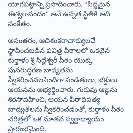
యోగపట్టాన్ని ప్రసాదించారు. “సిద్ధమైన
ఈశ్వరానందం” అనే ఉన్నత స్థితికి అది
సంకేతం.
అనంతరం, ఆదిశంకరాచార్యులచే
స్థాపించబడిన పవిత్ర పీఠాలలో ఒకటైన
కుర్తాళం శ్రీ సిద్దేశ్వరీ పీఠం యొక్క
పునరుద్ధరణ బాధ్యతను
స్వీకరించవలసిందిగా పండితులు, భక్తులు
ఆయనను అభ్యర్థించారు. గురువు ఆజ్ఞను
శిరసావహించి, ఆయన పీఠాధిపత్య
బాధ్యతలను స్వీకరించడంతో, కుర్తాళం పీఠం
చరిత్రలో ఒక నూతన స్వర్ణాధ్యాయం
ప్రారంభమైంది.