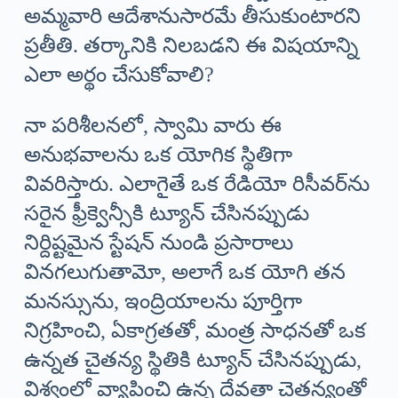
అమ్మవారి ఆదేశానుసారమే తీసుకుంటారని
ప్రతీతి. తర్కానికి నిలబడని ఈ విషయాన్ని
ఎలా అర్థం చేసుకోవాలి?
నా పరిశీలనలో, స్వామి వారు ఈ
అనుభవాలను ఒక యోగిక స్థితిగా
వివరిస్తారు. ఎలాగైతే ఒక రేడియో రిసీవర్‌ను
సరైన ఫ్రీక్వెన్సీకి ట్యూన్ చేసినప్పుడు
నిర్దిష్టమైన స్టేషన్ నుండి ప్రసారాలు
వినగలుగుతామో, అలాగే ఒక యోగి తన
మనస్సును, ఇంద్రియాలను పూర్తిగా
నిగ్రహించి, ఏకాగ్రతతో, మంత్ర సాధనతో ఒక
ఉన్నత చైతన్య స్థితికి ట్యూన్ చేసినప్పుడు,
విశ్వంలో వ్యాపించి ఉన్న దేవతా చైతన్యంతో