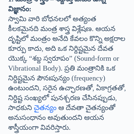
విజ్ఞానం:
స్వామి వారి బోధనలలో అత్యంత
కీలకమైనది మంత్ర శాస్త్ర విశ్లేషణ. ఆయన
దృష్టిలో మంత్రం అనేది కేవలం కొన్ని అక్షరాల
కూర్పు కాదు, అది ఒక నిర్దిష్టమైన దేవత
యొక్క “శబ్ద స్వరూపం” (Sound-form or
Vibrational Body). ప్రతి మంత్రానికి ఒక
నిర్దిష్టమైన పౌనఃపున్యం (frequency)
ఉంటుందని, సరైన ఉచ్ఛారణతో, ఏకాగ్రతతో,
నిర్దిష్ట సంఖ్యలో పునశ్చరణ చేసినప్పుడు,
సాధకుని
చైతన్యం
ఆ దేవతా చైతన్యంతో
అనుసంధానం అవుతుందని ఆయన
శాస్త్రీయంగా వివరిస్తారు.