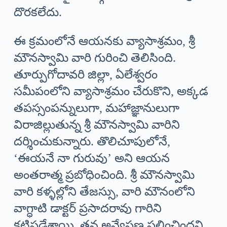
దొరకలేదు.
ఈ క్రమంలోనే ఆయనకు వ్యాసాశ్రమం, శ్రీ
మౌనస్వామి వారి గురించి తెలిసింది.
తూర్పుగోదావరి జిల్లా, ఏలేశ్వరం
సమీపంలోని వ్యాసాశ్రమం చేరుకొని, అక్కడ
తపస్సంపన్నులుగా, మహాజ్ఞానులుగా
విరాజిల్లుతున్న శ్రీ మౌనస్వామి వారిని
దర్శించుకున్నారు. తొలిచూపులోనే,
‘ఈయనే నా గురువు’ అని ఆయన
అంతరాత్మ ప్రబోధించింది. శ్రీ మౌనస్వామి
వారి కళ్ళల్లోని తేజస్సు, వారి మౌనంలోని
వాగ్ధాటి డాక్టర్ ప్రసాదరావు గారిని
కట్టిపడేశాయి. తన అన్వేషణ ఫలించిందని,