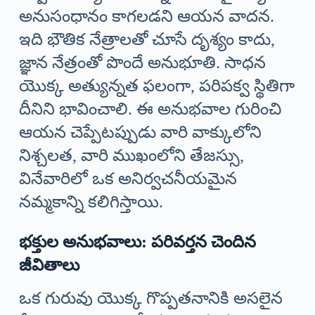
అనుసంధానం కాగలడని ఆయన వాదన.
ఇది భౌతిక నేత్రాలతో చూసే దృశ్యం కాదు,
జ్ఞాన నేత్రంతో పొందే అనుభూతి. సాధన
యొక్క అత్యున్నత ఫలంగా, పరిపక్వ స్థితిగా
దీనిని భావించాలి. ఈ అనుభవాల గురించి
ఆయన చెప్పేటప్పుడు వారి వాక్కులోని
నిశ్చలత, వారి ముఖంలోని తేజస్సు,
వినేవారిలో ఒక అనిర్వచనీయమైన
నమ్మకాన్ని కలిగిస్తాయి.
భక్తుల అనుభవాలు: పరివర్తన చెందిన
జీవితాలు
ఒక గురువు యొక్క గొప్పతనానికి అసలైన