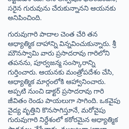
సరైన గురువును చేరుకున్నానని ఆయనకు
అనిపించింది.
గురువుగారి పాదాల చెంత చేరి తన
ఆధ్యాత్మిక దాహాన్ని విన్నవించుకున్నారు. శ్రీ
మౌనస్వామి వారు ప్రసాదరావు గారిలోని
తపనను, పూర్వజన్మ సంస్కారాన్ని
గుర్తించారు. ఆయనకు మంత్రోపదేశం చేసి,
ఆధ్యాత్మిక మార్గంలోకి ఆహ్వానించారు.
అప్పటి నుంచి డాక్టర్ ప్రసాదరావు గారి
జీవితం రెండు పాయలుగా సాగింది. ఒకవైపు
వైద్య వృత్తిని కొనసాగిస్తూనే, మరోవైపు
గురువుగారి నిర్దేశంలో కఠోరమైన ఆధ్యాత్మిక