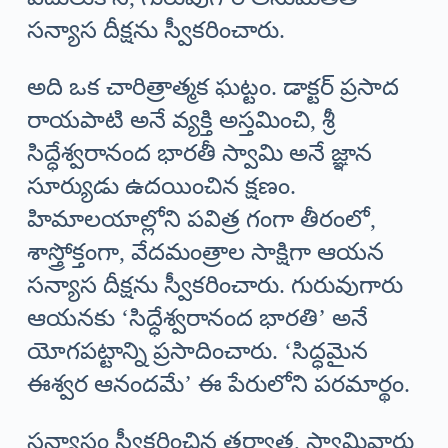
సన్యాస దీక్షను స్వీకరించారు.
అది ఒక చారిత్రాత్మక ఘట్టం. డాక్టర్ ప్రసాద
రాయపాటి అనే వ్యక్తి అస్తమించి, శ్రీ
సిద్ధేశ్వరానంద భారతీ స్వామి అనే జ్ఞాన
సూర్యుడు ఉదయించిన క్షణం.
హిమాలయాల్లోని పవిత్ర గంగా తీరంలో,
శాస్త్రోక్తంగా, వేదమంత్రాల సాక్షిగా ఆయన
సన్యాస దీక్షను స్వీకరించారు. గురువుగారు
ఆయనకు ‘సిద్ధేశ్వరానంద భారతి’ అనే
యోగపట్టాన్ని ప్రసాదించారు. ‘సిద్ధమైన
ఈశ్వర ఆనందమే’ ఈ పేరులోని పరమార్థం.
సన్యాసం స్వీకరించిన తర్వాత, స్వామివారు