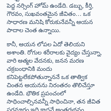
పెద్ద నర్సింగ్ హోమ్ ఉండేది. డబ్బు, కీర్తి,
గౌరవం, సుఖవంతమైన జీవితం… ఒక
సాధారణ మనిషి కోరుకునేవన్నీ ఆయన
పాదాల చెంత ఉన్నాయి.
కానీ, ఆయన లోపల ఏదో తెలియని
అశాంతి. రోగుల శరీరాలకు వైద్యం చేస్తున్నా,
వారి ఆత్మల వేదనకు, జనన మరణ
చక్రబంధానికి మందు
కనిపెట్టలేకపోతున్నాననే ఒక తాత్విక
చింతన ఆయనను నిరంతరం తొలిచేస్తూ
ఉండేది. భౌతిక ప్రపంచంలో
సాధించాల్సినవన్నీ సాధించినా, తన జీవిత
పరమార్థం ఇది కాదనే అంతర్మథనం