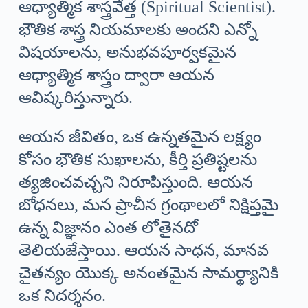
ఆధ్యాత్మిక శాస్త్రవేత్త (Spiritual Scientist).
భౌతిక శాస్త్ర నియమాలకు అందని ఎన్నో
విషయాలను, అనుభవపూర్వకమైన
ఆధ్యాత్మిక శాస్త్రం ద్వారా ఆయన
ఆవిష్కరిస్తున్నారు.
ఆయన జీవితం, ఒక ఉన్నతమైన లక్ష్యం
కోసం భౌతిక సుఖాలను, కీర్తి ప్రతిష్టలను
త్యజించవచ్చని నిరూపిస్తుంది. ఆయన
బోధనలు, మన ప్రాచీన గ్రంథాలలో నిక్షిప్తమై
ఉన్న విజ్ఞానం ఎంత లోతైనదో
తెలియజేస్తాయి. ఆయన సాధన, మానవ
చైతన్యం యొక్క అనంతమైన సామర్థ్యానికి
ఒక నిదర్శనం.