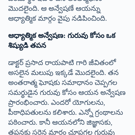
మొదలైంది. ఆ అన్వేషణే ఆయన్ను
ఆధ్యాత్మిక మార్గం వైపు నడిపించింది.
ఆధ్యాత్మిక అన్వేషణ: గురువు కోసం ఒక
శిష్యుడి తపన
డాక్టర్ ప్రసాద రాయపాటి గారి జీవితంలో
అసలైన మలుపు ఇక్కడే మొదలైంది. తన
అంతరాత్మ ఘోషకు సమాధానం చెప్పగల
సమర్థుడైన గురువు కోసం ఆయన అన్వేషణ
ప్రారంభించారు. ఎందరో యోగులను,
పీఠాధిపతులను కలిశారు. ఎన్నో గ్రంథాలను
పఠించారు. కానీ ఆయనలోని జిజ్ఞాసకు,
తపనకు సరైన మార్గం చూపగల గురువు