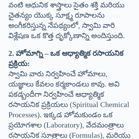
వంటి ఆధునిక శాస్త్రాలు సైతం శక్తి మరియు
చైతన్యం యొక్క సూక్ష్మ రూపాలను
అంగీకరిస్తున్న నేపథ్యంలో, స్వామి వారి
విశ్లేషణ ఒక కొత్త దృక్కోణాన్ని అందిస్తుంది.
2. హోమాగ్ని – ఒక ఆధ్యాత్మిక రసాయనిక
ప్రక్రియ:
స్వామి వారు నిర్వహించే హోమాలు,
యజ్ఞాలు కేవలం కర్మకాండలు కావు. అవి
పకడ్బందీగా నిర్వహించే ఆధ్యాత్మిక
రసాయనిక ప్రక్రియలు (Spiritual Chemical
Processes). ఇక్కడ హోమకుండం ఒక
ప్రయోగశాల (Laboratory), వేదమంత్రాలు
రసాయనిక సూత్రాలు (Formulas), మరియు