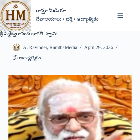
రామ్తా మీడియా
దేవాలయాలు • భక్తి • ఆధ్యాత్మికం
శ్రీ సిద్ధేశ్వరానంద భారతీ స్వామి
A. Ravinder, RamthaMedia
April 29, 2026
🕉️ ఆధ్యాత్మికం