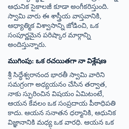
ఆధునిక సైకాలజీ కూడా అంగీకరిస్తుంది.
స్వామి వారు ఈ శాస్త్రీయ వాస్తవానికి,
ఆధ్యాత్మిక విశ్వాసాన్ని జోడించి, ఒక
సంపూర్ణమైన పరిష్కార మార్గాన్ని
అందిస్తున్నారు.
ముగింపు: ఒక రచయితగా నా విశ్లేషణ
శ్రీ సిద్ధేశ్వరానంద భారతీ స్వామి వారిని
సమగ్రంగా అధ్యయనం చేసిన తర్వాత,
నాకు స్ఫురించిన విషయం ఏమిటంటే,
ఆయన కేవలం ఒక సంప్రదాయ పీఠాధిపతి
కాదు. ఆయన సనాతన ధర్మానికి, ఆధునిక
విజ్ఞానానికి మధ్య ఒక వారధి. ఆయన ఒక