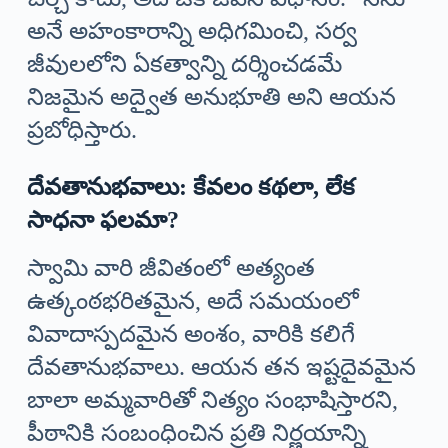
అనే అహంకారాన్ని అధిగమించి, సర్వ
జీవులలోని ఏకత్వాన్ని దర్శించడమే
నిజమైన అద్వైత అనుభూతి అని ఆయన
ప్రబోధిస్తారు.
దేవతానుభవాలు: కేవలం కథలా, లేక
సాధనా ఫలమా?
స్వామి వారి జీవితంలో అత్యంత
ఉత్కంఠభరితమైన, అదే సమయంలో
వివాదాస్పదమైన అంశం, వారికి కలిగే
దేవతానుభవాలు. ఆయన తన ఇష్టదైవమైన
బాలా అమ్మవారితో నిత్యం సంభాషిస్తారని,
పీఠానికి సంబంధించిన ప్రతి నిర్ణయాన్ని