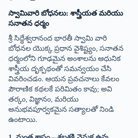
స్వామివారి బోధనలు: శాస్త్రీయత మరియు
సనాతన ధర్మం
శ్రీ సిద్ధేశ్వరానంద భారతీ స్వామి వారి
బోధనల యొక్క ప్రధాన వైశిష్ట్యం, సనాతన
ధర్మంలోని గూఢమైన అంశాలను ఆధునిక
శాస్త్రీయ దృక్పథంతో సమన్వయం చేసి
వివరించడం. ఆయన ప్రవచనాలు కేవలం
పౌరాణిక కథలకే పరిమితం కావు; అవి
తర్కం, విజ్ఞానం, మరియు
అనుభవపూర్వకమైన సత్యాలతో నిండి
ఉంటాయి.
1. మంత్ర శాస్త్రం – శబ్దశక్తి వెనుక ఉన్న