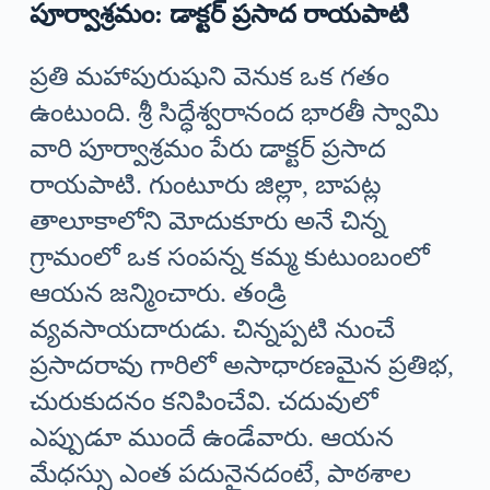
పూర్వాశ్రమం: డాక్టర్ ప్రసాద రాయపాటి
ప్రతి మహాపురుషుని వెనుక ఒక గతం
ఉంటుంది. శ్రీ సిద్ధేశ్వరానంద భారతీ స్వామి
వారి పూర్వాశ్రమం పేరు డాక్టర్ ప్రసాద
రాయపాటి. గుంటూరు జిల్లా, బాపట్ల
తాలూకాలోని మోదుకూరు అనే చిన్న
గ్రామంలో ఒక సంపన్న కమ్మ కుటుంబంలో
ఆయన జన్మించారు. తండ్రి
వ్యవసాయదారుడు. చిన్నప్పటి నుంచే
ప్రసాదరావు గారిలో అసాధారణమైన ప్రతిభ,
చురుకుదనం కనిపించేవి. చదువులో
ఎప్పుడూ ముందే ఉండేవారు. ఆయన
మేధస్సు ఎంత పదునైనదంటే, పాఠశాల