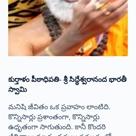
కుర్తాళం పీఠాధిపతి- శ్రీ సిద్ధేశ్వరానంద భారతీ
స్వామి
మనిషి జీవితం ఒక ప్రవాహం లాంటిది.
కొన్నిసార్లు ప్రశాంతంగా, కొన్నిసార్లు
ఉధృతంగా సాగుతుంది. కానీ కొందరి