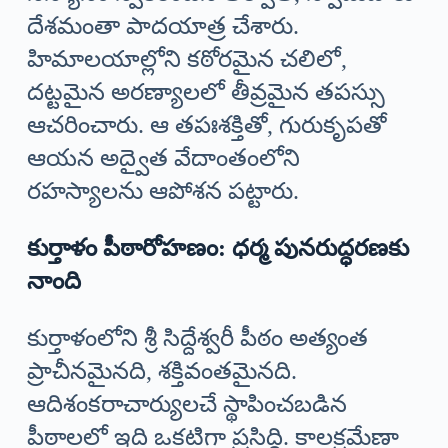
దేశమంతా పాదయాత్ర చేశారు.
హిమాలయాల్లోని కఠోరమైన చలిలో,
దట్టమైన అరణ్యాలలో తీవ్రమైన తపస్సు
ఆచరించారు. ఆ తపఃశక్తితో, గురుకృపతో
ఆయన అద్వైత వేదాంతంలోని
రహస్యాలను ఆపోశన పట్టారు.
కుర్తాళం పీఠారోహణం: ధర్మ పునరుద్ధరణకు
నాంది
కుర్తాళంలోని శ్రీ సిద్దేశ్వరీ పీఠం అత్యంత
ప్రాచీనమైనది, శక్తివంతమైనది.
ఆదిశంకరాచార్యులచే స్థాపించబడిన
పీఠాలలో ఇది ఒకటిగా ప్రసిద్ధి. కాలక్రమేణా