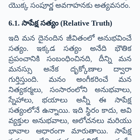
యొక్క సంపూర్ణ అవగాహనకు అత్యవసరం.
6.1. సాపేక్ష సత్యం (Relative Truth)
ఇది మన దైనందిన జీవితంలో అనుభవించే
సత్యం. ఇక్కడ సత్యం అనేది భౌతిక
ప్రపంచానికి సంబంధించినది, దీన్ని మన
మనస్సు అనేక దృక్కోణాల ద్వారా
గుర్తిస్తుంది. మనం అంగీకరించే మన
నిత్యకర్మలు, సంసారంలోని అనుభవాలు,
స్నేహాలు, భయాలు అన్నీ ఈ సాపేక్ష
సత్యంలోనే ఉన్నాయి. ఇది స్థిరం కాదు, అవి
వ్యక్తుల అనుభవాలు, ఆలోచనలు మరియు
భావాల ఆధారంగా మారుతాయి. సాపేక్ష