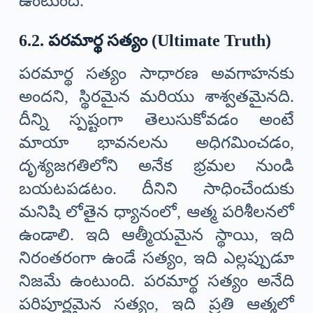
ఉంటుంది.
6.2. పరమార్థ సత్యం (Ultimate Truth)
పరమార్థ సత్యం సాధారణ అవగాహనకు
అందని, స్థిరమైన మరియు శాశ్వతమైనది.
దీన్ని స్పష్టంగా తెలుసుకోవడం అంటే
మాయా భావనలను అధిగమించడం,
దృశ్యజగతిలోని అనేక భ్రమల నుండి
బయటపడటం. దీనిని సాధించేందుకు
మనిషి లోతైన ధ్యానంలో, ఆత్మ పరిశీలనలో
ఉండాలి. ఇది ఆత్మీయమైన స్థాయి, ఇది
నిరంతరంగా ఉండే సత్యం, ఇది ఎల్లప్పుడూ
నిజమే ఉంటుంది. పరమార్థ సత్యం అనేది
పరిపూర్ణమైన సత్యం, ఇది ప్రతి ఆత్మలో