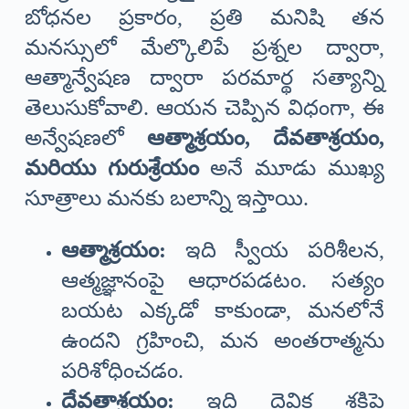
బోధనల ప్రకారం, ప్రతి మనిషి తన
మనస్సులో మేల్కొలిపే ప్రశ్నల ద్వారా,
ఆత్మాన్వేషణ ద్వారా పరమార్థ సత్యాన్ని
తెలుసుకోవాలి. ఆయన చెప్పిన విధంగా, ఈ
అన్వేషణలో
ఆత్మాశ్రయం, దేవతాశ్రయం,
మరియు గురుశ్రేయం
అనే మూడు ముఖ్య
సూత్రాలు మనకు బలాన్ని ఇస్తాయి.
ఆత్మాశ్రయం:
ఇది స్వీయ పరిశీలన,
ఆత్మజ్ఞానంపై ఆధారపడటం. సత్యం
బయట ఎక్కడో కాకుండా, మనలోనే
ఉందని గ్రహించి, మన అంతరాత్మను
పరిశోధించడం.
దేవతాశ్రయం:
ఇది దైవిక శక్తిపై