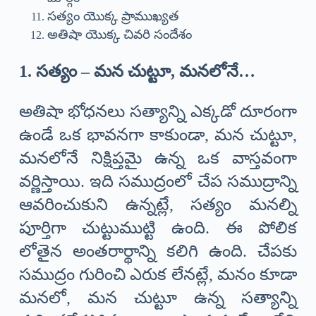
సత్యం యొక్క ప్రాముఖ్యత
అతిషా యొక్క చివరి సందేశం
1. సత్యం – మన చుట్టూ, మనలోనే…
అతిషా భోధనలు సత్యాన్ని ఎక్కడో దూరంగా
ఉండే ఒక భావనగా కాకుండా, మన చుట్టూ,
మనలోనే నిక్షిప్తమై ఉన్న ఒక వాస్తవంగా
వర్ణిస్తాయి. ఇది సముద్రంలో చేప సముద్రాన్ని
ఆవరించుకుని ఉన్నట్లే, సత్యం మనల్ని
పూర్తిగా చుట్టుముట్టి ఉంది. ఈ పోలిక
లోతైన అంతరార్థాన్ని కలిగి ఉంది. చేపకు
సముద్రం గురించి ఎరుక లేనట్లే, మనం కూడా
మనలో, మన చుట్టూ ఉన్న సత్యాన్ని