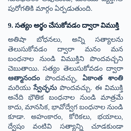
పురోగతికి మార్గం ఏర్పడుతుంది.
9. సత్యం అర్థం చేసుకోవడం ద్వారా విముక్తి
అతిషా బోధనలు, అన్ని సత్యాలను
తెలుసుకోవడం ద్వారా మనం మన
బంధనాల నుండి విముక్తిని పొందవచ్చని
చెబుతాయి. సత్యం తెలుసుకోవడం ద్వారా
ఆత్మానందం
పొందవచ్చు,
ఏకాంత శాంతి
మరియు
స్వేచ్ఛను
పొందవచ్చు. ఈ విముక్తి
అనేది భౌతిక బంధనాల నుండి మాత్రమే
కాదు, మానసిక, భావోద్వేగ బంధనాల నుండి
కూడా. అహంకారం, కోరికలు, భయాలు,
ద్వేషం వంటివి సత్యాన్ని చూడకుండా