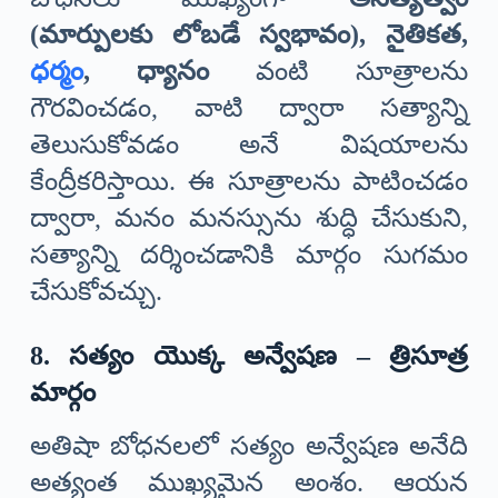
(మార్పులకు లోబడే స్వభావం), నైతికత,
ధర్మం
, ధ్యానం
వంటి సూత్రాలను
గౌరవించడం, వాటి ద్వారా సత్యాన్ని
తెలుసుకోవడం అనే విషయాలను
కేంద్రీకరిస్తాయి. ఈ సూత్రాలను పాటించడం
ద్వారా, మనం మనస్సును శుద్ధి చేసుకుని,
సత్యాన్ని దర్శించడానికి మార్గం సుగమం
చేసుకోవచ్చు.
8. సత్యం యొక్క అన్వేషణ – త్రిసూత్ర
మార్గం
అతిషా బోధనలలో సత్యం అన్వేషణ అనేది
అత్యంత ముఖ్యమైన అంశం. ఆయన