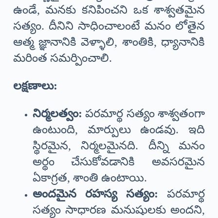
ఉండే, మనకు కనిపించని ఒక శాశ్వతమైన
సత్యం. దీనిని సాధించాలంటే మనం లోతైన
ఆత్మ జ్ఞానానికి వెళ్ళాలి, శాంతికి, ధ్యానానికి
మరింత సమర్పించాలి.
లక్షణాలు:
నిర్మలత్వం:
పరమార్థ సత్యం శాశ్వతంగా
ఉంటుంది, మార్పులు ఉండవు. ఇది
స్థిరమైన, నిర్మలమైనది. దీన్ని మనం
అర్థం చేసుకోవడానికి అవసరమైన
ఏకాగ్రత, శాంతి ఉంటాయి.
అందమైన రహస్య సత్యం:
పరమార్థ
సత్యం సాధారణ మనుషులకు అందని,