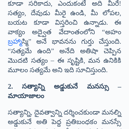
కూడా సరికాదు, ఎందుకంటే అది మీరే!
సత్యం, దేవుడు మీరై ఉండి, మీ లోపల,
బయట కూడా విస్తరించి ఉన్నాడు. ఈ
వాక్యం అద్వైత వేదాంతంలోని “అహం
బ్రహ్మ
ాస్మి” అనే భావనను గుర్తు చేస్తుంది.
“సత్యమే ఉంది” అనేది అతిషా చెప్పిన
మొదటి సత్యం – ఈ సృష్టికి, మన ఉనికికి
మూలం సత్యమే అని ఇది సూచిస్తుంది.
2. సత్యాన్ని అడ్డుకునే మనస్సు –
మాయాజాలం
సత్యాన్ని, దైవత్వాన్ని దర్శించకుండా మనల్ని
అడ్డుకునే అతి పెద్ద ప్రతిబంధకం మనస్సే