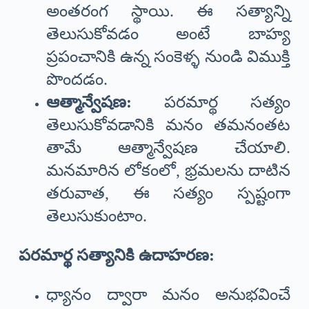
అంతరంగ స్థాయి. ఈ సత్యాన్ని
తెలుసుకోవడం అంటే బాహ్య
ప్రపంచానికి ఉన్న సంకెళ్ళ నుండి విముక్తి
పొందడం.
ఆత్మాన్వేషణ:
పరమార్థ సత్యం
తెలుసుకోవడానికి మనం తమనంతట
తామే ఆత్మాన్వేషణ చేయాలి.
మనమారిన లోకంలో, భ్రమలను దాటిన
తరువాత, ఈ సత్యం స్పష్టంగా
తెలుసుకుంటాం.
పరమార్థ సత్యానికి ఉదాహరణ:
ధ్యానం ద్వారా మనం అనుభవించే