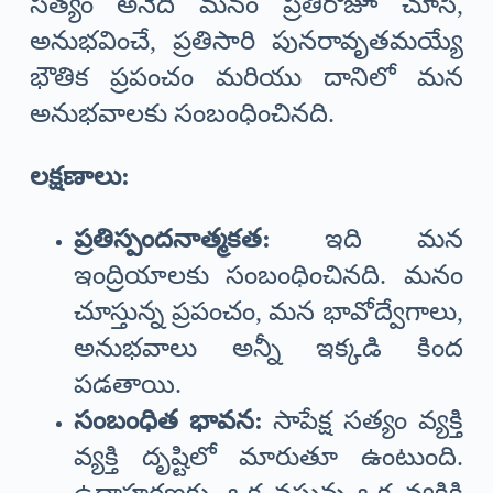
సత్యం అనేది మనం ప్రతిరోజూ చూసే,
అనుభవించే, ప్రతిసారి పునరావృతమయ్యే
భౌతిక ప్రపంచం మరియు దానిలో మన
అనుభవాలకు సంబంధించినది.
లక్షణాలు:
ప్రతిస్పందనాత్మకత:
ఇది మన
ఇంద్రియాలకు సంబంధించినది. మనం
చూస్తున్న ప్రపంచం, మన భావోద్వేగాలు,
అనుభవాలు అన్నీ ఇక్కడి కింద
పడతాయి.
సంబంధిత భావన:
సాపేక్ష సత్యం వ్యక్తి
వ్యక్తి దృష్టిలో మారుతూ ఉంటుంది.
ఉదాహరణకు, ఒక వస్తువు ఒక వ్యక్తికి