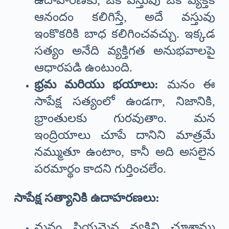
ఆనందం కలిగిస్తే, అదే వస్తువు
ఇంకొకరికి బాధ కలిగించవచ్చు. ఇక్కడ
సత్యం అనేది వ్యక్తిగత అనుభవాలపై
ఆధారపడి ఉంటుంది.
భ్రమ మరియు భయాలు:
మనం ఈ
సాపేక్ష సత్యంలో ఉండగా, నిజానికి,
భ్రాంతులకు గురవుతాం. మన
ఇంద్రియాలు చూపే దానిని మాత్రమే
నమ్ముతూ ఉంటాం, కానీ అది అసలైన
పరమార్థం కాదని గుర్తించలేం.
సాపేక్ష సత్యానికి ఉదాహరణలు:
మనం ప్రియమైన వ్యక్తిని చూశాము