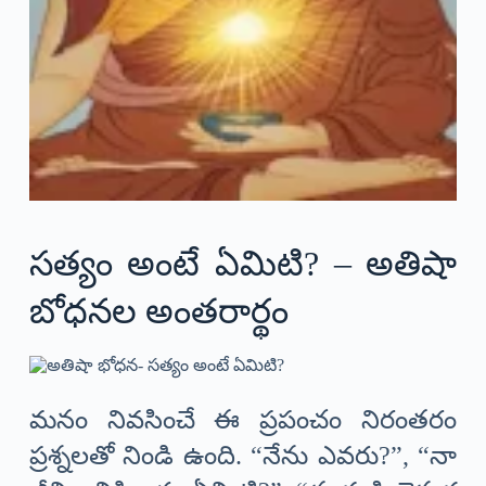
సత్యం అంటే ఏమిటి? – అతిషా
బోధనల అంతరార్థం
మనం నివసించే ఈ ప్రపంచం నిరంతరం
ప్రశ్నలతో నిండి ఉంది. “నేను ఎవరు?”, “నా