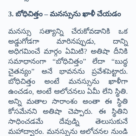
3. బోధిచిత్తం – మనస్సును ఖాళీ చేయడం
మనస్సు సత్యాన్ని చేరుకోవడానికి ఒక
అడ్డుగోడగా మారినప్పుడు, దాన్ని
అధిగమించే మార్గం ఏమిటి? అతిషా దీనికి
సమాధానంగా “బోధిచిత్తం” లేదా “బుద్ధ
చైతన్యం” అనే భావనను ప్రవేశపెట్టారు.
బోధిచిత్తం అంటే మనస్సును ఖాళీగా
ఉంచడం, అంటే ఆలోచనలు ఏమీ లేని స్థితి.
అన్ని మతాల సారాంశం అంతా ఈ స్థితి
కోసమేనని అతిషా చెప్పారు. ఈ స్థితిని
సాధించడమే దేవుడ్ని తెలుసుకునే
మహాద్వారం. మనస్సును ఆలోచనల నుండి