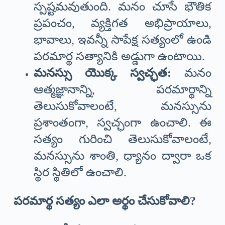
స్పష్టమవుతుంది. మనం చూసే భౌతిక
ప్రపంచం, వ్యక్తిగత అభిప్రాయాలు,
భావాలు, ఇవన్నీ సాపేక్ష సత్యంలో ఉండి
పరమార్థ సత్యానికి అడ్డుగా ఉంటాయి.
మనస్సు యొక్క స్వచ్ఛత:
మనం
ఆత్మజ్ఞానాన్ని, పరమార్థాన్ని
తెలుసుకోవాలంటే, మనస్సును
ప్రశాంతంగా, స్వచ్ఛంగా ఉంచాలి. ఈ
సత్యం గురించి తెలుసుకోవాలంటే,
మనస్సును శాంతి, ధ్యానం ద్వారా ఒక
స్థిర స్థితిలో ఉంచాలి.
పరమార్థ సత్యం ఎలా అర్థం చేసుకోవాలి?