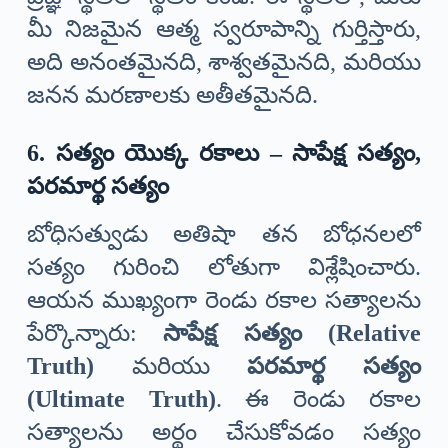
మీ నిజమైన ఆత్మ స్వరూపాన్ని గుర్తిస్తారు,
అది అనంతమైనది, శాశ్వతమైనది, మరియు
జనన మరణాలకు అతీతమైనది.
6. సత్యం యొక్క రకాలు – సాపేక్ష సత్యం,
పరమార్థ సత్యం
బోధిసత్వుడు అతిషా తన బోధనలలో
సత్యం గురించి లోతుగా విశ్లేషించారు.
ఆయన ముఖ్యంగా రెండు రకాల సత్యాలను
పేర్కొన్నారు:
సాపేక్ష సత్యం (Relative
Truth)
మరియు
పరమార్థ సత్యం
(Ultimate Truth)
. ఈ రెండు రకాల
సత్యాలను అర్థం చేసుకోవడం సత్యం