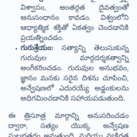
విశ్వాసం, అంతర్గత దైవత్వంతో
అనుసంధానం కావడం. విశ్వంలోని
ఆధ్యాత్మిక శక్తితో ఏకత్వం చెందడానికి
ప్రయత్నించడం.
గురుశ్రేయం:
సత్యాన్ని తెలుసుకున్న
గురువుల మార్గదర్శకత్వాన్ని
అంగీకరించడం. గురువుల అనుభవం,
జ్ఞానం మనకు సరైన దిశను చూపించి,
అన్వేషణలో ఎదురయ్యే అడ్డంకులను
అధిగమించడానికి సహాయపడుతుంది.
ఈ త్రిసూత్ర మార్గాన్ని అనుసరించడం
ద్వారా, సత్యం యొక్క అన్వేషణ
సులభతరం అవుతుంది, మరియు వ్యక్తిగత