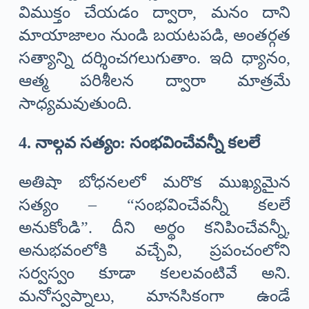
విముక్తం చేయడం ద్వారా, మనం దాని
మాయాజాలం నుండి బయటపడి, అంతర్గత
సత్యాన్ని దర్శించగలుగుతాం. ఇది ధ్యానం,
ఆత్మ పరిశీలన ద్వారా మాత్రమే
సాధ్యమవుతుంది.
4. నాల్గవ సత్యం: సంభవించేవన్నీ కలలే
అతిషా బోధనలలో మరొక ముఖ్యమైన
సత్యం – “సంభవించేవన్నీ కలలే
అనుకోండి”. దీని అర్థం కనిపించేవన్నీ,
అనుభవంలోకి వచ్చేవి, ప్రపంచంలోని
సర్వస్వం కూడా కలలవంటివే అని.
మనోస్వప్నాలు, మానసికంగా ఉండే