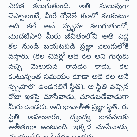
ఎరుక కలుగుతుంది. అతి సులువుగా
చెప్పాలంటే, మీరే రోజైతే కలలో కలకంటూ
అది కలే అనే స్పృహ కలుగుతుందో,
మొదటిసారి మీరు జీవితంలోని అతి పెద్ద
కల నుండి బయటపడి ప్రజ్ఞా వెలుగులోకి
వస్తారు. (కల చివర్లో అది కల అని గుర్తుకు
వచ్చి మెలుకువ రావడం కాదు, కల
కంటున్నంత సమయం కూడా అది కల అనే
స్పృహలో ఉండగలిగే స్థితి). ఆ స్థితి వచ్చిన
రోజు ఇకపై చూసేవాడు, చూడబడేవాడుగా
మీరు ఉండరు. అది భావాతీత ప్రజ్ఞా స్థితి. ఈ
స్థితి అహంకారం, ద్వంద్వ భావనలకు
అతీతంగా ఉంటుంది. ఇక్కడ చూసేవాడు,