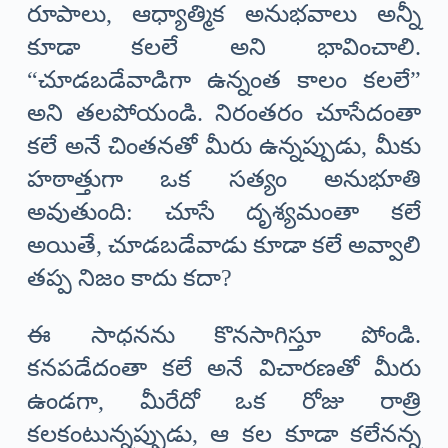
రూపాలు, ఆధ్యాత్మిక అనుభవాలు అన్నీ
కూడా కలలే అని భావించాలి.
“చూడబడేవాడిగా ఉన్నంత కాలం కలలే”
అని తలపోయండి. నిరంతరం చూసేదంతా
కలే అనే చింతనతో మీరు ఉన్నప్పుడు, మీకు
హఠాత్తుగా ఒక సత్యం అనుభూతి
అవుతుంది: చూసే దృశ్యమంతా కలే
అయితే, చూడబడేవాడు కూడా కలే అవ్వాలి
తప్ప నిజం కాదు కదా?
ఈ సాధనను కొనసాగిస్తూ పోండి.
కనపడేదంతా కలే అనే విచారణతో మీరు
ఉండగా, మీరేదో ఒక రోజు రాత్రి
కలకంటున్నప్పుడు, ఆ కల కూడా కలేనన్న