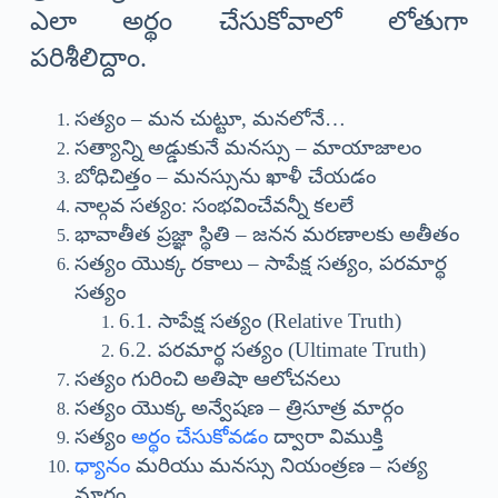
ఎలా అర్థం చేసుకోవాలో లోతుగా
పరిశీలిద్దాం.
సత్యం – మన చుట్టూ, మనలోనే…
సత్యాన్ని అడ్డుకునే మనస్సు – మాయాజాలం
బోధిచిత్తం – మనస్సును ఖాళీ చేయడం
నాల్గవ సత్యం: సంభవించేవన్నీ కలలే
భావాతీత ప్రజ్ఞా స్థితి – జనన మరణాలకు అతీతం
సత్యం యొక్క రకాలు – సాపేక్ష సత్యం, పరమార్థ
సత్యం
6.1. సాపేక్ష సత్యం (Relative Truth)
6.2. పరమార్థ సత్యం (Ultimate Truth)
సత్యం గురించి అతిషా ఆలోచనలు
సత్యం యొక్క అన్వేషణ – త్రిసూత్ర మార్గం
సత్యం
అర్థం చేసుకోవడం
ద్వారా విముక్తి
ధ్యానం
మరియు మనస్సు నియంత్రణ – సత్య
మార్గం