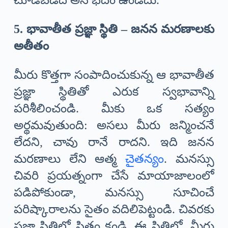
చూడబడేది అనే భేదం ఉండదు.
5. భావాతీత ప్రజ్ఞా స్థితి – జనన మరణాలకు
అతీతం
మీరు కొత్తగా సంపాదించుకున్న ఆ భావాతీత
ప్రజ్ఞా స్థితితో ఎరుక స్వభావాన్ని
పరిశీలించండి. మీకు ఒక సత్యం
అర్థమవుతుంది: అసలు మీరు జన్మించనే
లేదని, చావు రానే రాదని. ఇది జనన
మరణాలు లేని ఆత్మ
చైతన్యం
. మనస్సు
చివరి ప్రయత్నంగా చేసే మాయాజాలంలో
పడిపోకుండా, మనస్సు సూచించే
పరిష్కారాలను సైతం వదిలిపెట్టండి. చివరకు
ప్రజ్ఞా స్థితిలో స్థితం కండి. ఈ స్థితిలో, మీరు