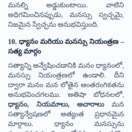
మనల్ని అడ్డుకుంటాయి. వాటిని
అధిగమించినప్పుడు, మనస్సు స్వచ్ఛమై,
నిజమైన స్వేచ్ఛను అనుభవిస్తుంది.
10. ధ్యానం మరియు మనస్సు నియంత్రణ –
సత్య మార్గం
సత్యాన్ని అన్వేషించడానికి మనం ధ్యానంలో,
మనస్సు నియంత్రణలో ఉండాలి. దీని
ద్వారా మనం మన లోతైన ఆంతరంగికతను
అనుభవించగలము. అతిషా బోధనలలో,
ధ్యానం, నియమాలు, ఆచారాలు
మన
సత్యాన్వేషణలో అత్యంత ప్రధానమైన
మార్గాలు. ధ్యానం మనస్సును