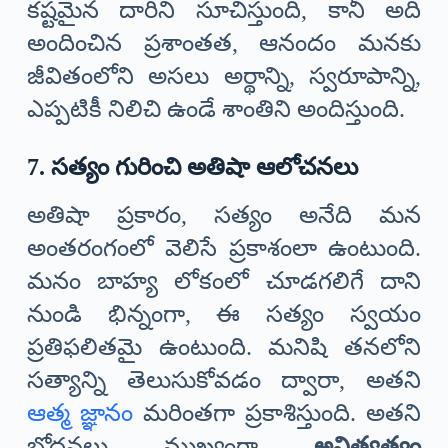
కష్టమైన దారిని సూచిస్తుంది, కానీ అది
అందించిన ప్రశాంతత, ఆనందం మనకు
జీవితంలోని అసలు అర్థాన్ని, స్వరూపాన్ని,
ఎప్పటికీ నిలిచి ఉండే శాంతిని అందిస్తుంది.
7. సత్యం గురించి అతిషా ఆలోచనలు
అతిషా ప్రకారం, సత్యం అనేది మన
అంతరంగంలో వెలిసే ప్రకాశంలా ఉంటుంది.
మనం బాహ్య లోకంలో చూడగలిగే దాని
నుండి భిన్నంగా, ఈ సత్యం స్వయం
ప్రతిఫలితమై ఉంటుంది. మనిషి తనలోని
సత్యాన్ని తెలుసుకోవడం ద్వారా, అతని
ఆత్మ జ్ఞానం
మరింతగా ప్రకాశిస్తుంది. అతని
బోధనలు ముఖ్యంగా
అనిత్యత్వం