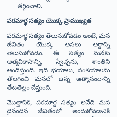
తగ్గించాలి.
పరమార్థ సత్యం యొక్క ప్రాముఖ్యత
పరమార్థ సత్యం తెలుసుకోవడం అంటే, మన
జీవితం యొక్క అసలు అర్థాన్ని
తెలుసుకోవడం. ఈ సత్యం మనకు
ఆత్మవికాసాన్ని, స్వేచ్ఛను, శాంతిని
అందిస్తుంది. ఇది భయాలు, సంశయాలను
తొలగించి మనలో ఉన్న ఆత్మానందాన్ని
తేటతెల్లం చేస్తుంది.
మొత్తానికి, పరమార్థ సత్యం అనేది మన
దైనందిన జీవితంలో అందుకోవడానికి