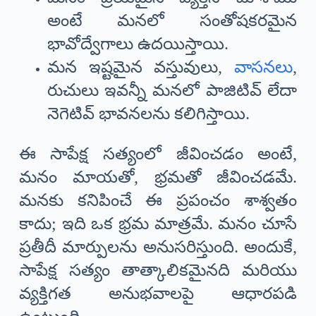
అంటే మనలో సంతోషకరమైన
భావోద్వేగాలు ఉదయిస్తాయి.
మన ఇష్టమైన వస్తువులు,
వాసనలు
,
రుచులు ఇవన్నీ మనలో పాజిటివ్ లేదా
నెగెటివ్ భావనలను కలిగిస్తాయి.
ఈ సాపేక్ష సత్యంలో జీవించడం అంటే,
మనం మాయతో, భ్రమతో జీవించడమే.
మనకు కనిపించే ఈ ప్రపంచం శాశ్వతం
కాదు; ఇది ఒక భ్రమ మాత్రమే. మనం చూసే
ప్రతీదీ మార్పులను అనుసరిస్తుంది. అందుకే,
సాపేక్ష సత్యం తాత్కాలికమైనది మరియు
వ్యక్తిగత అనుభవాలపై ఆధారపడి