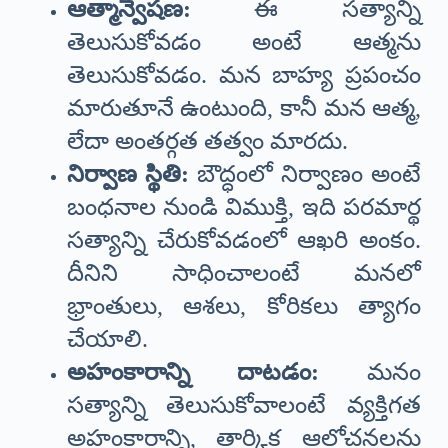
ఆత్మాన్వేషణ:
ఈ సత్యాన్ని
తెలుసుకోవడం అంటే ఆత్మను
తెలుసుకోవడం. మన బాహ్య ప్రపంచం
మారుతూనే ఉంటుంది, కానీ మన ఆత్మ,
లేదా అంతర్గత తత్వం మారదు.
నిర్వాణ స్థితి:
బౌద్ధంలో నిర్వాణం అంటే
బంధనాల నుండి విముక్తి, ఇది పరమార్థ
సత్యాన్ని చేరుకోవడంలో ఆఖరి అంకం.
దీనిని సాధించాలంటే మనలో
భ్రాంతులు, ఆశలు, కోరికలు త్యాగం
చేయాలి.
అహంకారాన్ని దాటడం:
మనం
సత్యాన్ని తెలుసుకోవాలంటే వ్యక్తిగత
అహంకారాన్ని, తార్కిక ఆలోచనలను