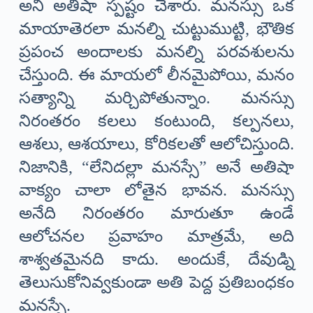
అని అతిషా స్పష్టం చేశారు. మనస్సు ఒక
మాయాతెరలా మనల్ని చుట్టుముట్టి, భౌతిక
ప్రపంచ అందాలకు మనల్ని పరవశులను
చేస్తుంది. ఈ మాయలో లీనమైపోయి, మనం
సత్యాన్ని మర్చిపోతున్నాం. మనస్సు
నిరంతరం కలలు కంటుంది, కల్పనలు,
ఆశలు, ఆశయాలు, కోరికలతో ఆలోచిస్తుంది.
నిజానికి, “లేనిదల్లా మనస్సే” అనే అతిషా
వాక్యం చాలా లోతైన భావన. మనస్సు
అనేది నిరంతరం మారుతూ ఉండే
ఆలోచనల ప్రవాహం మాత్రమే, అది
శాశ్వతమైనది కాదు. అందుకే, దేవుడ్ని
తెలుసుకోనివ్వకుండా అతి పెద్ద ప్రతిబంధకం
మనస్సే.