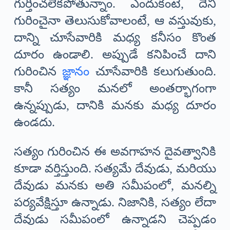
గుర్తించలేకపోతున్నాం. ఎందుకంటే, దేని
గురించైనా తెలుసుకోవాలంటే, ఆ వస్తువుకు,
దాన్ని చూసేవారికి మధ్య కనీసం కొంత
దూరం ఉండాలి. అప్పుడే కనిపించే దాని
గురించిన
జ్ఞానం
చూసేవారికి కలుగుతుంది.
కానీ సత్యం మనలో అంతర్భాగంగా
ఉన్నప్పుడు, దానికి మనకు మధ్య దూరం
ఉండదు.
సత్యం గురించిన ఈ అవగాహన దైవత్వానికి
కూడా వర్తిస్తుంది. సత్యమే దేవుడు, మరియు
దేవుడు మనకు అతి సమీపంలో, మనల్ని
పర్యవేక్షిస్తూ ఉన్నాడు. నిజానికి, సత్యం లేదా
దేవుడు సమీపంలో ఉన్నాడని చెప్పడం