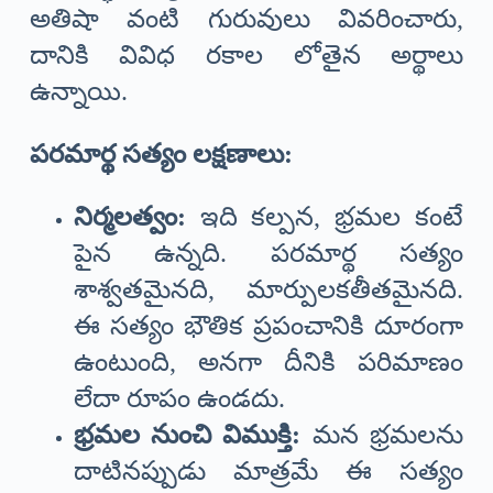
అతిషా వంటి గురువులు వివరించారు,
దానికి వివిధ రకాల లోతైన అర్థాలు
ఉన్నాయి.
పరమార్థ సత్యం లక్షణాలు:
నిర్మలత్వం:
ఇది కల్పన, భ్రమల కంటే
పైన ఉన్నది. పరమార్థ సత్యం
శాశ్వతమైనది, మార్పులకతీతమైనది.
ఈ సత్యం భౌతిక ప్రపంచానికి దూరంగా
ఉంటుంది, అనగా దీనికి పరిమాణం
లేదా రూపం ఉండదు.
భ్రమల నుంచి విముక్తి:
మన భ్రమలను
దాటినప్పుడు మాత్రమే ఈ సత్యం