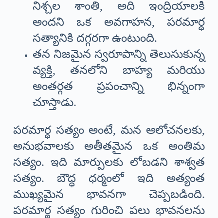
నిశ్చల శాంతి, అది ఇంద్రియాలకి
అందని ఒక అవగాహన, పరమార్థ
సత్యానికి దగ్గరగా ఉంటుంది.
తన నిజమైన స్వరూపాన్ని తెలుసుకున్న
వ్యక్తి, తనలోని బాహ్య మరియు
అంతర్గత ప్రపంచాన్ని భిన్నంగా
చూస్తాడు.
పరమార్థ సత్యం అంటే, మన ఆలోచనలకు,
అనుభవాలకు అతీతమైన ఒక అంతిమ
సత్యం. ఇది మార్పులకు లోబడని శాశ్వత
సత్యం. బౌద్ధ ధర్మంలో ఇది అత్యంత
ముఖ్యమైన భావనగా చెప్పబడింది.
పరమార్థ సత్యం గురించి పలు భావనలను