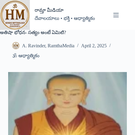
రామ్తా మీడియా
దేవాలయాలు • భక్తి • ఆధ్యాత్మికం
అతిషా భోధన- సత్యం అంటే ఏమిటి?
A. Ravinder, RamthaMedia
April 2, 2025
🕉️ ఆధ్యాత్మికం