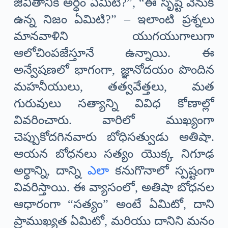
జీవితానికి అర్థం ఏమిటి?”, “ఈ సృష్టి వెనుక
ఉన్న నిజం ఏమిటి?” – ఇలాంటి ప్రశ్నలు
మానవాళిని యుగయుగాలుగా
ఆలోచింపజేస్తూనే ఉన్నాయి. ఈ
అన్వేషణలో భాగంగా, జ్ఞానోదయం పొందిన
మహనీయులు, తత్వవేత్తలు, మత
గురువులు సత్యాన్ని వివిధ కోణాల్లో
వివరించారు. వారిలో ముఖ్యంగా
చెప్పుకోదగినవారు బోధిసత్వుడు అతిషా.
ఆయన బోధనలు సత్యం యొక్క నిగూఢ
అర్థాన్ని, దాన్ని
ఎలా
కనుగొనాలో స్పష్టంగా
వివరిస్తాయి. ఈ వ్యాసంలో, అతిషా బోధనల
ఆధారంగా “సత్యం” అంటే ఏమిటో, దాని
ప్రాముఖ్యత ఏమిటో, మరియు దానిని మనం