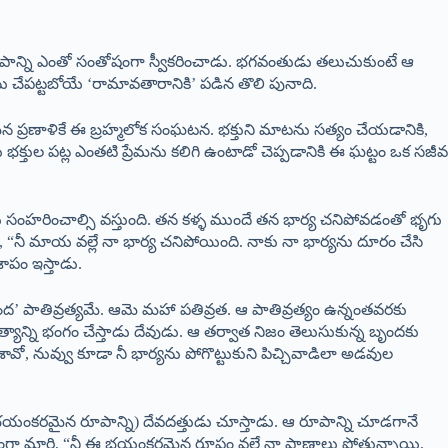
ాపాన్ని ఎంతో సంతోషంగా స్వీకరించాడు. భగవంతుడు తలుచుకుంటే ఆ
చేపట్టబోయే ‘రామావతారానికి’ పడిన తొలి పునాది.
న ప్రణాళికే ఈ బ్రహ్మలోక సంఘటన. భక్తుని మాటను సత్యం చేయడానికి,
ు భక్తుల పట్ల ఎంతటి ప్రేమను కలిగి ఉంటాడో చెప్పడానికి ఈ ఘట్టం ఒక సజీవ
ు సంహరించాల్సి వస్తుంది. తన కళ్ళ ముందే తన భార్య చనిపోవడంతో భృగు
 “నీ మాయ వల్లే నా భార్య చనిపోయింది. నాకు నా భార్యను దూరం చేసి
ాపం ఇస్తాడు.
 పాతివ్రత్యమే. ఆమె మహా పతివ్రత. ఆ పాతివ్రత్యం ఉన్నంతవరకు
ాన్ని భంగం చేస్తాడు దేవుడు. ఆ తర్వాత నిజం తెలుసుకున్న బృందకు
ో, నువ్వు కూడా నీ భార్యను పోగొట్టుకుని పిచ్చివాడిలా అడవుల
ంటి భయంకరమైన రూపాన్ని) దేవదత్తుడు చూస్తాడు. ఆ రూపాన్ని చూడగానే
కోపంగా మారి, “నీ ఈ భయంకరమైన రూపం వల్లే నా ప్రాణాలు పోతున్నాయి,