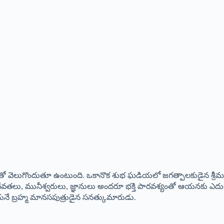
శంతో వెలుగొందుతూ ఉంటుంది. ఒకానొక శుభ ఘడియలో జగత్పాలకుడైన శ్రీమహావి
్న దేవతలు, మునీశ్వరులు, జ్ఞానులు అందరూ భక్తి పారవశ్యంతో ఆయనకు 
యనే బ్రహ్మ మానసపుత్రుడైన సనత్కుమారుడు.