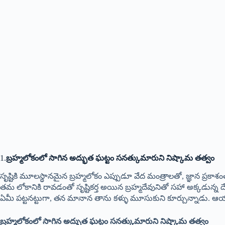
1.
బ్రహ్మలోకంలో సాగిన అద్భుత ఘట్టం సనత్కుమారుని నిష్కామ తత్వం
సృష్టికి మూలస్థానమైన బ్రహ్మలోకం ఎప్పుడూ వేద మంత్రాలతో, జ్ఞాన ప్రకా
తమ లోకానికి రావడంతో సృష్టికర్త అయిన బ్రహ్మదేవునితో సహా అక్కడున
ఏమీ పట్టనట్టుగా, తన మానాన తాను కళ్ళు మూసుకుని కూర్చున్నాడు. ఆ
బ్రహ్మలోకంలో సాగిన అద్భుత ఘట్టం సనత్కుమారుని నిష్కామ తత్వం