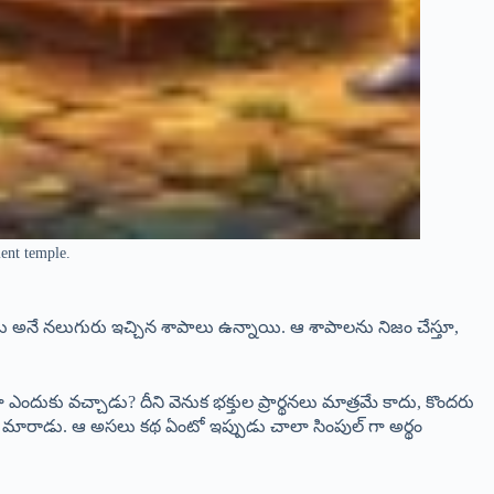
ient temple.
ు అనే నలుగురు ఇచ్చిన శాపాలు ఉన్నాయి. ఆ శాపాలను నిజం చేస్తూ,
ఎందుకు వచ్చాడు? దీని వెనుక భక్తుల ప్రార్థనలు మాత్రమే కాదు, కొందరు
 మారాడు. ఆ అసలు కథ ఏంటో ఇప్పుడు చాలా సింపుల్ గా అర్థం