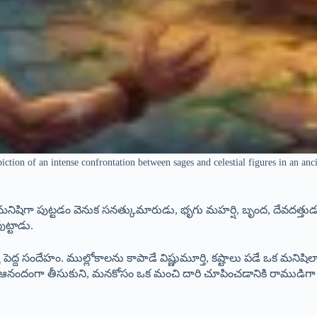
iction of an intense confrontation between sages and celestial figures in an anc
నిషిగా పుట్టడం వెనుక సనత్కుమారుడు, భృగు మహర్షి, బృంద, దేవదత్తుడ
ట్టాడు.
్ద సందేహం. ముల్లోకాలను కాపాడే విష్ణుమూర్తి, కష్టాలు పడే ఒక మనిషిలా 
ా ఆనందంగా తీసుకుని, మనకోసం ఒక మంచి దారి చూపించడానికి రాముడిగా