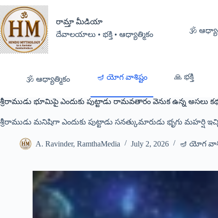
రామ్తా మీడియా
🕉️ ఆధ్యా
దేవాలయాలు • భక్తి • ఆధ్యాత్మికం
🙏 భక్తి
🪔 యోగ వాశిష్టం
🕉️ ఆధ్యాత్మికం
శ్రీరాముడు భూమిపై ఎందుకు పుట్టాడు రామవతారం వెనుక ఉన్న అసలు కథ – 
శ్రీరాముడు మనిషిగా ఎందుకు పుట్టాడు సనత్కుమారుడు భృగు మహర్షి ఇచ్చ
A. Ravinder, RamthaMedia
July 2, 2026
🪔 యోగ వాశి