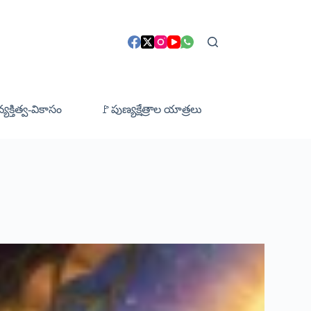
క్తిత్వ-వికాసం
🚩పుణ్యక్షేత్రాల యాత్రలు