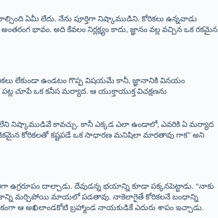
సింది ఏమీ లేదు. నేను పూర్తిగా నిష్కాముడిని. కోరికలు ఉన్నవాడు
ంగ భావం. అది కేవలం నిర్లక్ష్యం కాదు, జ్ఞానం వల్ల వచ్చిన ఒక రకమైన
ికలు లేకుండా ఉండటం గొప్ప విషయమే కానీ, జ్ఞానానికి వినయం
త పట్ల చూపే ఒక కనీస మర్యాద. ఆ యుక్తాయుక్త విచక్షణను
లేని నిష్కాముడివే కావచ్చు. కానీ ఎక్కడ ఎలా ఉండాలో, ఎవరికి ఏ మర్యాద
లౌకికమైన కోరికలతో కష్టపడే ఒక సాధారణ మనిషిలా మారతావు గాక” అని
గా ఉగ్రరూపం దాల్చాడు. దేవుడన్న భయాన్ని కూడా పక్కనపెట్టాడు. “నాకు
జాన్ని మర్చిపోయి మాయలో పడతావు. నాకెలాగైతే కోరికలనే బంధాన్ని
ఏకంగా ఆ అఖిలాండకోటి బ్రహ్మాండ నాయకుడికే ఎదురు శాపం ఇచ్చాడు.