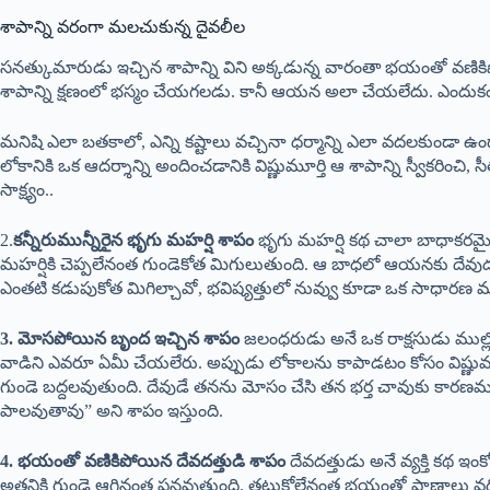
శాపాన్ని వరంగా మలచుకున్న దైవలీల
సనత్కుమారుడు ఇచ్చిన శాపాన్ని విని అక్కడున్న వారంతా భయంతో వణిక
శాపాన్ని క్షణంలో భస్మం చేయగలడు. కానీ ఆయన అలా చేయలేదు. ఎందుకంటే
మనిషి ఎలా బతకాలో, ఎన్ని కష్టాలు వచ్చినా ధర్మాన్ని ఎలా వదలకుండా 
లోకానికి ఒక ఆదర్శాన్ని అందించడానికి విష్ణుమూర్తి ఆ శాపాన్ని స్వీకరి
సాక్ష్యం..
2.
కన్నీరుమున్నీరైన భృగు మహర్షి శాపం
భృగు మహర్షి కథ చాలా బాధాకరమైనద
మహర్షికి చెప్పలేనంత గుండెకోత మిగులుతుంది. ఆ బాధలో ఆయనకు దేవుడు, 
ఎంతటి కడుపుకోత మిగిల్చావో, భవిష్యత్తులో నువ్వు కూడా ఒక సాధారణ మని
3. మోసపోయిన బృంద ఇచ్చిన శాపం
జలంధరుడు అనే ఒక రాక్షసుడు ముల్ల
వాడిని ఎవరూ ఏమీ చేయలేరు. అప్పుడు లోకాలను కాపాడటం కోసం విష్ణుమూర్
గుండె బద్దలవుతుంది. దేవుడే తనను మోసం చేసి తన భర్త చావుకు కారణమయ
పాలవుతావు” అని శాపం ఇస్తుంది.
4. భయంతో వణికిపోయిన దేవదత్తుడి శాపం
దేవదత్తుడు అనే వ్యక్తి కథ ఇ
అతనికి గుండె ఆగినంత పనవుతుంది. తట్టుకోలేనంత భయంతో ప్రాణాలు వదిలే