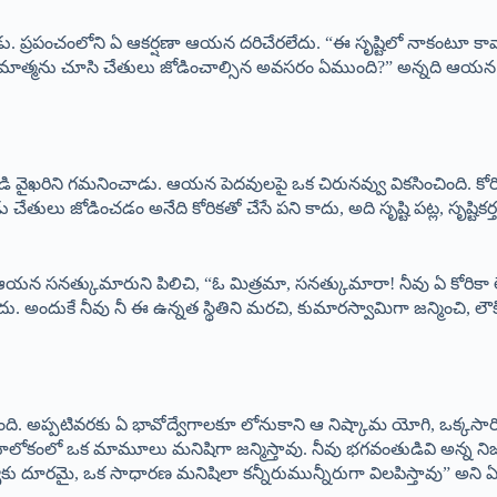
. ప్రపంచంలోని ఏ ఆకర్షణా ఆయన దరిచేరలేదు. “ఈ సృష్టిలో నాకంటూ కావాల్
రమాత్మను చూసి చేతులు జోడించాల్సిన అవసరం ఏముంది?” అన్నది ఆయన అంతర
 వైఖరిని గమనించాడు. ఆయన పెదవులపై ఒక చిరునవ్వు వికసించింది. కోర
ు జోడించడం అనేది కోరికతో చేసే పని కాదు, అది సృష్టి పట్ల, సృష్టికర్
ే ఆయన సనత్కుమారుని పిలిచి, “ఓ మిత్రమా, సనత్కుమారా! నీవు ఏ కోరికా 
. అందుకే నీవు నీ ఈ ఉన్నత స్థితిని మరచి, కుమారస్వామిగా జన్మించి, 
ంది. అప్పటివరకు ఏ భావోద్వేగాలకూ లోనుకాని ఆ నిష్కామ యోగి, ఒక్కసారి
 భూలోకంలో ఒక మామూలు మనిషిగా జన్మిస్తావు. నీవు భగవంతుడివి అన్న ని
కు దూరమై, ఒక సాధారణ మనిషిలా కన్నీరుమున్నీరుగా విలపిస్తావు” అని 