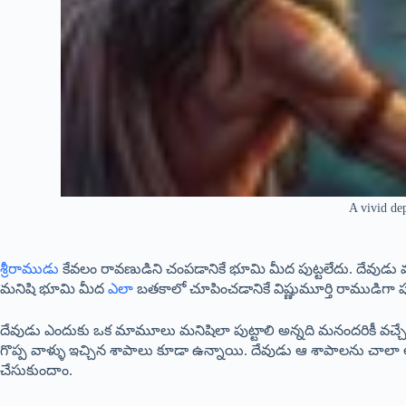
A vivid dep
శ్రీరాముడు
కేవలం రావణుడిని చంపడానికే భూమి మీద పుట్టలేదు. దేవుడు మ
మనిషి భూమి మీద
ఎలా
బతకాలో చూపించడానికే విష్ణుమూర్తి రాముడిగా పు
దేవుడు ఎందుకు ఒక మామూలు మనిషిలా పుట్టాలి అన్నది మనందరికీ వచ్చే పెద
గొప్ప వాళ్ళు ఇచ్చిన శాపాలు కూడా ఉన్నాయి. దేవుడు ఆ శాపాలను చాల
చేసుకుందాం.