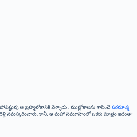
ష్ణువు ఆ బ్రహ్మలోకానికి వెళ్ళాడు . ముల్లోకాలను శాసించే
పరమాత్మ
ఎదురెళ్లి నమస్కరించారు. కానీ, ఆ మహా సమూహంలో ఒకరు మాత్రం ఇదంతా