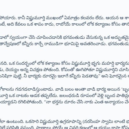
ిపోయారు. కానీ విష్ణుమూర్తి ముఖంలో ఏమాత్రం కలవరం లేదు. ఆయన ఆ శ
, అది కేవలం ఒక శాపం కాదు, రాబోయే కాలంలో లోక కల్యాణం కోసం తాను 
ఉండాలో స్వయంగా చేసి చూపించడానికి భగవంతుడు వేసుకున్న ఒక అద్భుతమై
ంచి, సీతాన్వేషణలో కన్నీరు కార్చే రాముడిగా భూమిపై అవతరించాడు. భగవంతుడ
ి. ఒక సందర్భంలో లోక కళ్యాణం కోసం విష్ణుమూర్తి భృగు మహర్షి భార్యన
దెయ్యం అన్న విచక్షణ పోతుంది. కోపంతో ఊగిపోతూ విష్ణుమూర్తిని చూసి,
షిగా పుట్టి, నీ భార్యకు దూరమై ఇలాగే కన్నీరు పెడతావు” అని ఘోరమైన శ
ోకాలను గడగడలాడిస్తుంటాడు. వాడి బలం అంతా వాడి భార్య అయిన ‘బృంద’
తి ఒక నాటకం ఆడక తప్పలేదు. జలంధరుడి రూపంలో వెళ్లి బృంద పాతివ్రత్య
్యాడని రగిలిపోతుంది. “నా భర్తను దూరం చేసి నాకు ఎంత అన్యాయం చేశావ
ంకోలా ఉంటుంది. ఒకసారి విష్ణుమూర్తి ఉగ్రరూపాన్ని (నరసింహ స్వామి లా
 పరిస్థితి వస్తుంది. ప్రాణాలు పోయే ఆ చివరి క్షణంలో ఆ భయం కాస్తా 