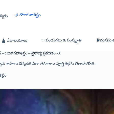
🪔 యోగ వాశిష్టం
త్మికం
✨ పండుగలు & సంస్కృతి
🧠మనసు-వ్య
🛕 దేవాలయాలు
: యోగవాశిస్టం – వైరాగ్య ప్రకరణం -3
ిన శాపాలు దేవుడికి ఎలా తగిలాయి పూర్తి కథను తెలుసుకోండి.
ష్టం