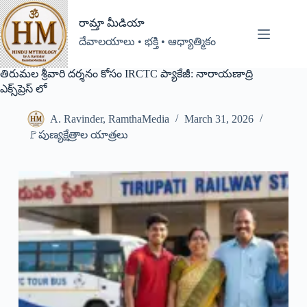
రామ్తా మీడియా
దేవాలయాలు • భక్తి • ఆధ్యాత్మికం
తిరుమల శ్రీవారి దర్శనం కోసం IRCTC ప్యాకేజీ: నారాయణాద్రి
ఎక్స్‌ప్రెస్‌ లో
A. Ravinder, RamthaMedia
March 31, 2026
🚩పుణ్యక్షేత్రాల యాత్రలు