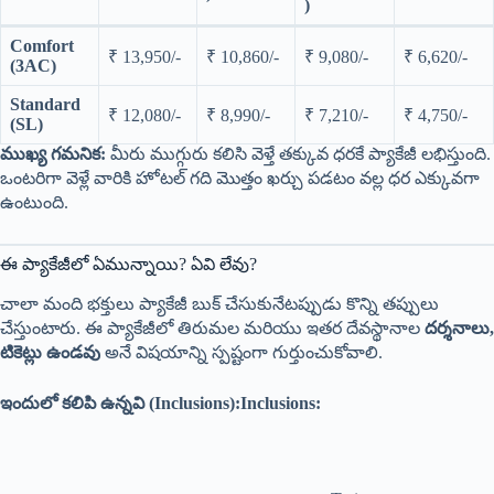
)
Comfort
₹ 13,950/-
₹ 10,860/-
₹ 9,080/-
₹ 6,620/-
(3AC)
Standard
₹ 12,080/-
₹ 8,990/-
₹ 7,210/-
₹ 4,750/-
(SL)
ముఖ్య గమనిక:
మీరు ముగ్గురు కలిసి వెళ్తే తక్కువ ధరకే ప్యాకేజీ లభిస్తుంది.
ఒంటరిగా వెళ్లే వారికి హోటల్ గది మొత్తం ఖర్చు పడటం వల్ల ధర ఎక్కువగా
ఉంటుంది.
ఈ ప్యాకేజీలో ఏమున్నాయి? ఏవి లేవు?
చాలా మంది భక్తులు ప్యాకేజీ బుక్ చేసుకునేటప్పుడు కొన్ని తప్పులు
చేస్తుంటారు. ఈ ప్యాకేజీలో తిరుమల మరియు ఇతర దేవస్థానాల
దర్శనాలు,
టికెట్లు ఉండవు
అనే విషయాన్ని స్పష్టంగా గుర్తుంచుకోవాలి.
ఇందులో కలిపి ఉన్నవి (Inclusions):Inclusions:
Train
Cab
Bus
Hotel