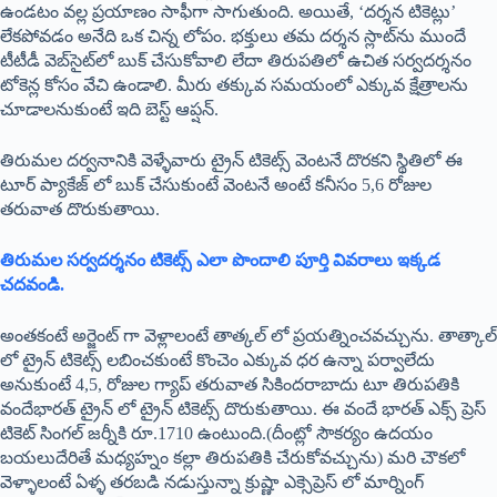
Disclaimer
ఈ కథనం కేవలం సమాచారం కోసం మాత్రమే అందించబడింది. ధరలు
మరియు షెడ్యూల్స్ IRCTC నిర్ణయాల ప్రకారం మారుతూ ఉండవచ్చు. బుక్
చేసుకునే ముందు అధికారిక వెబ్‌సైట్‌ను సంప్రదించవలసిందిగా మనవి.
https://www.irctctourism.com/pacakage_description?
packageCode=SHR083A
Contact : IRCTC – South Central Zone
rd
9-1-129/1/302,3
Floor, Oxford Plaza,
S.D. Road, Secunderabad, Telangana
Mob: 9701360701 /
9281030712
IRCTC – Tourism Information and Facilitation Centre
Vijayawada Railway Station:- 9281030714Tirupati Railway
Station: – 9281495853
Share this:
Facebook
X