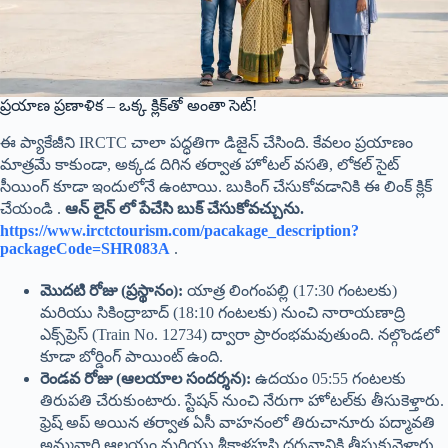
ప్రయాణ ప్రణాళిక – ఒక్క క్లిక్‌తో అంతా సెట్!
ఈ ప్యాకేజీని IRCTC చాలా పద్ధతిగా డిజైన్ చేసింది. కేవలం ప్రయాణం
మాత్రమే కాకుండా, అక్కడ దిగిన తర్వాత హోటల్ వసతి, లోకల్ సైట్
సీయింగ్ కూడా ఇందులోనే ఉంటాయి. బుకింగ్ చేసుకోవడానికి ఈ లింక్ క్లిక్
చేయండి .
ఆన్ లైన్ లో పేచేసి బుక్ చేసుకోవచ్చును.
https://www.irctctourism.com/pacakage_description?
packageCode=SHR083A
.
మొదటి రోజు (ప్రస్థానం):
యాత్ర లింగంపల్లి (17:30 గంటలకు)
మరియు సికింద్రాబాద్ (18:10 గంటలకు) నుంచి నారాయణాద్రి
ఎక్స్‌ప్రెస్ (Train No. 12734) ద్వారా ప్రారంభమవుతుంది. నల్గొండలో
కూడా బోర్డింగ్ పాయింట్ ఉంది.
రెండవ రోజు (ఆలయాల సందర్శన):
ఉదయం 05:55 గంటలకు
తిరుపతి చేరుకుంటారు. స్టేషన్ నుంచి నేరుగా హోటల్‌కు తీసుకెళ్తారు.
ఫ్రెష్ అప్ అయిన తర్వాత ఏసీ వాహనంలో తిరుచానూరు పద్మావతి
అమ్మవారి ఆలయం మరియు శ్రీకాళహస్తి దర్శనానికి తీసుకువెళ్తారు.