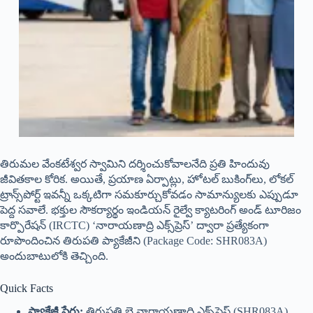
తిరుమల వేంకటేశ్వర స్వామిని దర్శించుకోవాలనేది ప్రతి హిందువు
జీవితకాల కోరిక. అయితే, ప్రయాణ ఏర్పాట్లు, హోటల్ బుకింగ్‌లు, లోకల్
ట్రాన్స్‌పోర్ట్ ఇవన్నీ ఒక్కటిగా సమకూర్చుకోవడం సామాన్యులకు ఎప్పుడూ
పెద్ద సవాలే. భక్తుల సౌకర్యార్థం ఇండియన్ రైల్వే క్యాటరింగ్ అండ్ టూరిజం
కార్పొరేషన్ (IRCTC) ‘నారాయణాద్రి ఎక్స్‌ప్రెస్’ ద్వారా ప్రత్యేకంగా
రూపొందించిన తిరుపతి ప్యాకేజీని (Package Code: SHR083A)
అందుబాటులోకి తెచ్చింది.
Quick Facts
ప్యాకేజీ పేరు:
తిరుపతి బై నారాయణాద్రి ఎక్స్‌ప్రెస్ (SHR083A)