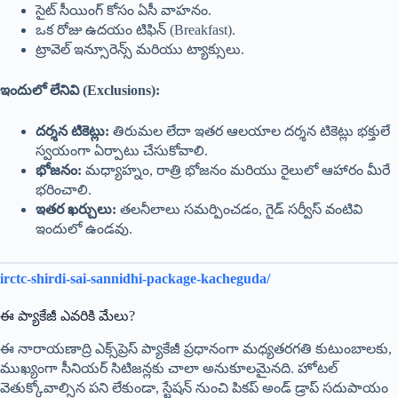
అనుకుంటే 4,5, రోజుల గ్యాప్ తరువాత సికిందరాబాదు టూ తిరుపతికి
వందేభారత్ ట్రైన్ లో ట్రైన్ టికెట్స్ దొరుకుతాయి. ఈ వందే భారత్ ఎక్స్ ప్రెస్
టికెట్ సింగల్ జర్నీకి రూ.1710 ఉంటుంది.(దీంట్లో సౌకర్యం ఉదయం
బయలుదేరితే మధ్యహ్నం కల్లా తిరుపతికి చేరుకోవచ్చును) మరి చౌకలో
వెళ్ళాలంటే ఏళ్ళ తరబడి నడుస్తున్నా క్రుష్ణా ఎక్సెప్రెస్ లో మార్నింగ్
బయలుదేరితే నైట్ కల్లా తిరుపతికి చేరుకోవచ్చును.
మూలం
మూలం:
IRCTC టూరిజం అధికారిక వెబ్‌సైట్ మరియు ప్యాకేజీ
డాక్యుమెంట్ (SHR083A).
అధికారిక వనరులు
IRCTC టూరిజం అధికారిక పోర్టల్
—
https://www.irctctourism.com
తిరుమల తిరుపతి దేవస్థానములు (TTD)
—
https://ttdevasthanams.ap.gov.in/home/dashboard
భారతీయ రైల్వేలు (Ministry of Railways)
—
https://indianrailways.gov.in