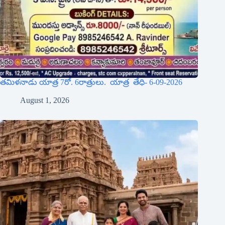
శ్రీటూర్స్ యాత్రికులకు బిగ్గెస్ట్ అప్‌డేట్: యాత్రికుల కంప్లైంట్స్ –
శ్రీటూర్స్ సమాధానాలు మరియు కొత్త ప్యాకేజీల వివరాలు
July 31, 2026