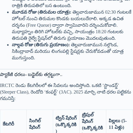
రాత్రికి తిరుపతిలో బస ఉంటుంది.
మూడవ రోజు (తిరుమల యాత్ర):
తెల్లవారుజామున 02:30 గంటలకే
హోటల్ నుంచి తిరుమల కొండకు బయలుదేరాలి. అక్కడ ఉచిత
దర్శనం (Free Queue) ద్వారా స్వామివారిని దర్శించుకోవాలి.
మధ్యాహ్నం తిరిగి హోటల్‌కు వచ్చి, సాయంత్రం 18:20 గంటలకు
తిరుపతి రైల్వే స్టేషన్‌లో తిరుగు ప్రయాణం మొదలవుతుంది.
నాల్గవ రోజు (తిరుగు ప్రయాణం):
తెల్లవారుజామున నల్గొండ,
సికింద్రాబాద్ మరియు లింగంపల్లి స్టేషన్లకు చేరుకోవడంతో యాత్ర
ముగుస్తుంది.
ప్యాకేజీ ధరలు- బడ్జెట్‌కు తగ్గట్టుగా..
IRCTC రెండు కేటగిరీలలో ఈ సేవలను అందిస్తోంది. ఒకటి ‘స్టాండర్డ్’
(Sleeper Class), రెండోది ‘కంఫర్ట్’ (3AC). 2025 మార్చి నాటి ధరల పట్టికను
గమనిస్తే:
ట్రిపుల్
ట్విన్ షేరింగ్
సింగిల్
పిల్లలు (5-
షేరింగ్
కేటగిరీ
(ఒక్కొక్కరికి
షేరింగ్
11 ఏళ్లు)
(ఒక్కొక్కరికి
)