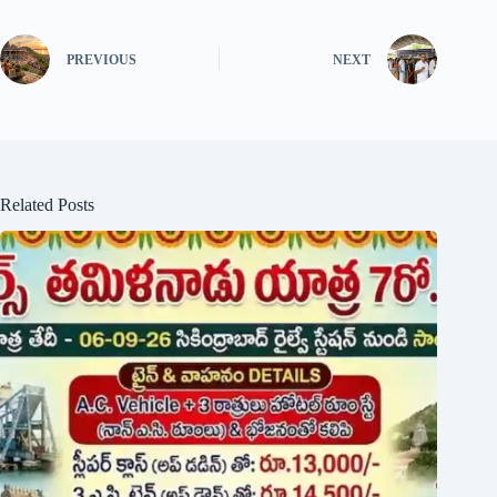
కర్ణాటక యాత్ర 2-9-26 బై ఎ.సి. ట్రైన్ +నాన్ ఎ.సి.రూంస్,ఫుడ్+
యాత్రలో ఎ.సి.వెహికిల్ తో ఒక్కరికి రూ.13,000.
July 31, 2026