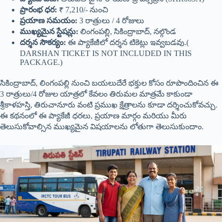
ప్రారంభ ధర:
₹ 7,210/- నుంచి
ప్రయాణ సమయం:
3 రాత్రులు / 4 రోజులు
ముఖ్యమైన స్టేషన్లు:
లింగంపల్లి, సికింద్రాబాద్, నల్గొండ
దర్శన సౌకర్యం:
ఈ ప్యాకేజీలో దర్శన టికెట్లు ఇవ్వబడవు.(
DARSHAN TICKET IS NOT INCLUDED IN THIS
PACKAGE.)
సికింద్రాబాద్, లింగంపల్లి నుంచి బయలుదేరే భక్తుల కోసం రూపొందించిన ఈ
3 రాత్రులు/4 రోజుల యాత్రలో కేవలం తిరుమల మాత్రమే కాకుండా
శ్రీకాళహస్తి, తిరుచానూరు వంటి ప్రముఖ క్షేత్రాలను కూడా దర్శించుకోవచ్చు.
ఈ కథనంలో ఈ ప్యాకేజీ ధరలు, ప్రయాణ మార్గం మరియు మీరు
తెలుసుకోవాల్సిన ముఖ్యమైన విషయాలను లోతుగా తెలుసుకుందాం.