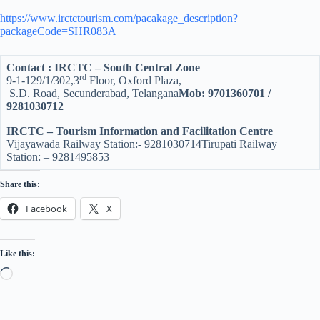
తమిళనాడు యాత్ర 7రో. 6రాత్రులు. యాత్ర తేధి- 6-09-2026
August 1, 2026