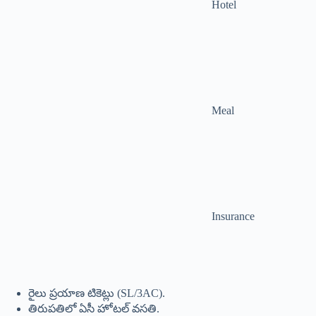
ఈ ప్యాకేజీ ఎవరికి మేలు?
ఈ నారాయణాద్రి ఎక్స్‌ప్రెస్ ప్యాకేజీ ప్రధానంగా మధ్యతరగతి కుటుంబాలకు,
ముఖ్యంగా సీనియర్ సిటిజన్లకు చాలా అనుకూలమైనది. హోటల్
వెతుక్కోవాల్సిన పని లేకుండా, స్టేషన్ నుంచి పికప్ అండ్ డ్రాప్ సదుపాయం
ఉండటం వల్ల ప్రయాణం సాఫీగా సాగుతుంది. అయితే, ‘దర్శన టికెట్లు’
లేకపోవడం అనేది ఒక చిన్న లోపం. భక్తులు తమ దర్శన స్లాట్‌ను ముందే
టీటీడీ వెబ్‌సైట్‌లో బుక్ చేసుకోవాలి లేదా తిరుపతిలో ఉచిత సర్వదర్శనం
టోకెన్ల కోసం వేచి ఉండాలి. మీరు తక్కువ సమయంలో ఎక్కువ క్షేత్రాలను
చూడాలనుకుంటే ఇది బెస్ట్ ఆప్షన్.
తిరుమల దర్వనానికి వెళ్ళేవారు ట్రైన్ టికెట్స్ వెంటనే దొరకని స్థితిలో ఈ
టూర్ ప్యాకేజ్ లో బుక్ చేసుకుంటే వెంటనే అంటే కనీసం 5,6 రోజుల
తరువాత దొరుకుతాయి.
తిరుమల సర్వదర్శనం టికెట్స్ ఎలా పొందాలి పూర్తి వివరాలు ఇక్కడ
చదవండి.
అంతకంటే అర్జెంట్ గా వెళ్లాలంటే తాత్కల్ లో ప్రయత్నించవచ్చును. తాత్కాల్
లో ట్రైన్ టికెట్స్ లబించకుంటే కొంచెం ఎక్కువ ధర ఉన్నా పర్వాలేదు