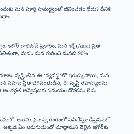
ుకు మన పూర్తి సామర్థ్యంతో జీవించడం లేదు? దీనికి
ద్దాం.
గోర్ గాలిబోవ్ ప్రకారం, మన శక్తి (Aura) ప్రతి
ి. ఫలితంగా, మనం మన గురించి మనకు 90%
మాజం సృష్టించిన ఈ ‘వ్యవస్థ’లో ఇరుక్కుపోయి, మన
మన సహజ స్థితి భగవంతుడిని, ఈ సృష్టి రహస్యాలను
ల, ఈ అంతర్గత అన్వేషణకు సమయం దొరకడం లేదు.
లో, అతను ఫైనాన్స్ రంగంలో పనిచేస్తూ డిప్రెషన్‌లో
ారు. అక్కడ ఏం జరుగుతుందో చూద్దామని వెళ్లిన ఇగోర్‌కు