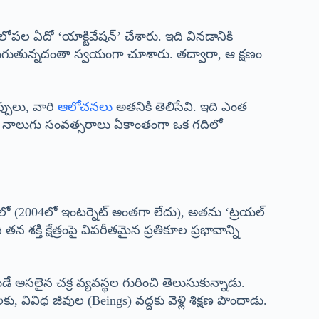
రె లోపల ఏదో ‘యాక్టివేషన్’ చేశారు. ఇది వినడానికి
ుగుతున్నదంతా స్వయంగా చూశారు. తద్వారా, ఆ క్షణం
ప్పులు, వారి
ఆలోచనలు
అతనికి తెలిసేవి. ఇది ఎంత
 నాలుగు సంవత్సరాలు ఏకాంతంగా ఒక గదిలో
ో (2004లో ఇంటర్నెట్ అంతగా లేదు), అతను ‘ట్రయల్
్తి క్షేత్రంపై విపరీతమైన ప్రతికూల ప్రభావాన్ని
డే అసలైన చక్ర వ్యవస్థల గురించి తెలుసుకున్నాడు.
 వివిధ జీవుల (Beings) వద్దకు వెళ్లి శిక్షణ పొందాడు.