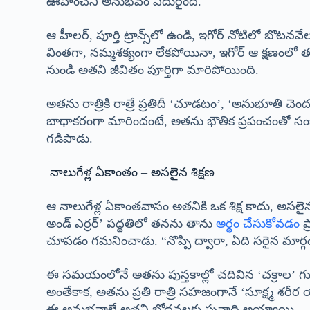
ఊహించని అనుభవం ఎదురైంది.
ఆ హీలర్, పూర్తి ట్రాన్స్‌లో ఉండి, ఇగోర్ నోటిలో బొటనవేల
వింతగా, నమ్మశక్యంగా లేకపోయినా, ఇగోర్ ఆ క్షణంలో
నుండి అతని జీవితం పూర్తిగా మారిపోయింది.
అతను రాత్రికి రాత్రే ప్రతిదీ ‘చూడటం’, ‘అనుభూతి చెంద
బాధాకరంగా మారిందంటే, అతను భౌతిక ప్రపంచంతో స
గడిపాడు.
నాలుగేళ్ల ఏకాంతం – అసలైన శిక్షణ
ఆ నాలుగేళ్ల ఏకాంతవాసం అతనికి ఒక శిక్ష కాదు, అ
అండ్ ఎర్రర్’ పద్ధతిలో తనను తాను
అర్థం చేసుకోవడం
ప
చూపడం గమనించాడు. “నొప్పి ద్వారా, ఏది సరైన మార్గం క
ఈ సమయంలోనే అతను పుస్తకాల్లో చదివిన ‘చక్రాల’ గురించ
అంతేకాక, అతను ప్రతి రాత్రి సహజంగానే ‘సూక్ష్మ శరీర 
ఈ అనుభవాలే అతని బోధనలకు పునాది అయ్యాయి.