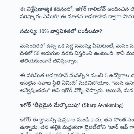
ఈ విశ్లేషణాత్మక కథనంలో, ఇగోర్ గాలిబోవ్ అందించిన 
పరిష్కారం ఏమిటి? ఈ నూతన అవగాహన ద్వారా సామాన్య పా
సమస్య: 10% వాస్తవికతలో బందీలమా?
మనందరిలో ఉన్న ఒక పెద్ద సమస్య ఏమిటంటే, మనం మన పూర్
దిశలో 50 అడుగుల వరకు విస్తరించి ఉంటుంది. కానీ
తెలియకుండానే జీవిస్తున్నాం.
ఈ పరిమిత అవగాహనే మనల్ని 9-నుంచి-5 ఉద్యోగాల చక్
అసలైన సహజ స్థితి ఏమిటో మరచిపోయాం. “మన ఉనికి య
అన్వేషించడం” అని ఇగోర్ నొక్కి చెప్పారు. అయితే,
ఇగోర్ ‘తీవ్రమైన మేల్కొలుపు’ (Sharp Awakening)
ఇగోర్ ఈ జ్ఞానాన్ని పుస్తకాల నుండి కాదు, తన సొంత
ఉన్నాడు. తన తల్లికి మద్దతుగా బ్రెజిల్‌లోని ‘జాన్ ఆఫ్ 