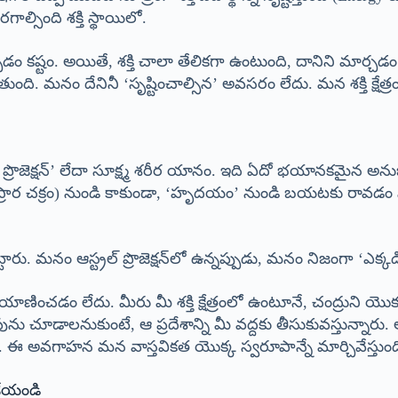
ల్సింది శక్తి స్థాయిలో.
ం కష్టం. అయితే, శక్తి చాలా తేలికగా ఉంటుంది, దానిని మార్చడం స
ది. మనం దేనినీ ‘సృష్టించాల్సిన’ అవసరం లేదు. మన శక్తి క్షేత్ర
ల్ ప్రొజెక్షన్’ లేదా సూక్ష్మ శరీర యానం. ఇది ఏదో భయానకమై
ర చక్రం) నుండి కాకుండా, ‘హృదయం’ నుండి బయటకు రావడం నేర్
నం ఆస్ట్రల్ ప్రొజెక్షన్‌లో ఉన్నప్పుడు, మనం నిజంగా ‘ఎక్కడికీ
ప్రయాణించడం లేదు. మీరు మీ శక్తి క్షేత్రంలో ఉంటూనే, చంద్రుని యొ
ను చూడాలనుకుంటే, ఆ ప్రదేశాన్ని మీ వద్దకు తీసుకువస్తున్నారు.
రు. ఈ అవగాహన మన వాస్తవికత యొక్క స్వరూపాన్నే మార్చివేస్తుంద
పజేయండి