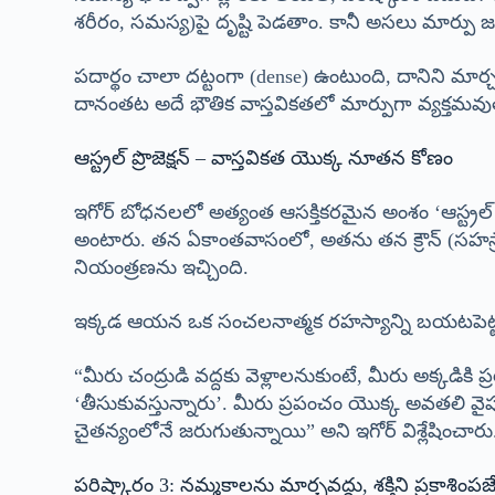
శరీరం, సమస్య)పై దృష్టి పెడతాం. కానీ అసలు మార్పు జరగా
పదార్థం చాలా దట్టంగా (dense) ఉంటుంది, దానిని మార్చడ
దానంతట అదే భౌతిక వాస్తవికతలో మార్పుగా వ్యక్తమవుతుం
ఆస్ట్రల్ ప్రొజెక్షన్ – వాస్తవికత యొక్క నూతన కోణం
ఇగోర్ బోధనలలో అత్యంత ఆసక్తికరమైన అంశం ‘ఆస్ట్ర
అంటారు. తన ఏకాంతవాసంలో, అతను తన క్రౌన్ (సహస్రా
నియంత్రణను ఇచ్చింది.
ఇక్కడ ఆయన ఒక సంచలనాత్మక రహస్యాన్ని బయటపెట్టారు. మ
“మీరు చంద్రుడి వద్దకు వెళ్లాలనుకుంటే, మీరు అక్కడికి 
‘తీసుకువస్తున్నారు’. మీరు ప్రపంచం యొక్క అవతలి వైపు
చైతన్యంలోనే జరుగుతున్నాయి” అని ఇగోర్ విశ్లేషించా
పరిష్కారం 3: నమ్మకాలను మార్చవద్దు, శక్తిని ప్రకాశిం