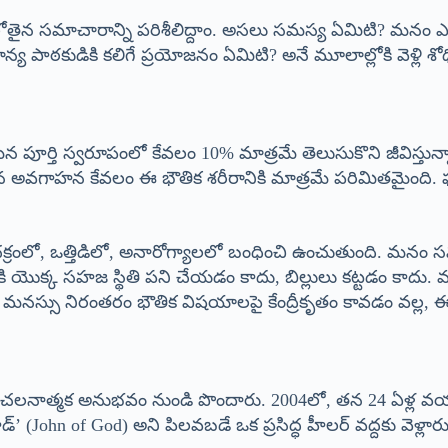
లోతైన సమాచారాన్ని పరిశీలిద్దాం. అసలు సమస్య ఏమిటి? మనం ఎంద
ఠకుడికి కలిగే ప్రయోజనం ఏమిటి? అనే మూలాల్లోకి వెళ్లి శోధి
తి స్వరూపంలో కేవలం 10% మాత్రమే తెలుసుకొని జీవిస్తున్నాం. ఇ
 మన అవగాహన కేవలం ఈ భౌతిక శరీరానికి మాత్రమే పరిమితమైంద
రంలో, ఒత్తిడిలో, అనారోగ్యాలలో బంధించి ఉంచుతుంది. మనం స
ొక్క సహజ స్థితి పని చేయడం కాదు, బిల్లులు కట్టడం కాదు. 
 మన మనస్సు నిరంతరం భౌతిక విషయాలపై కేంద్రీకృతం కావడం వల్
 సంచలనాత్మక అనుభవం నుండి పొందారు. 2004లో, తన 24 ఏళ్ల వయసు
గాడ్’ (John of God) అని పిలవబడే ఒక ప్రసిద్ధ హీలర్ వద్దకు వెళ్ల