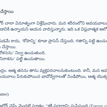
చేస్తాయి
చాలా వినూత్నంగా విశ్లేషించారు. మన శరీరంలోని అవయవాలు కేవ
డానికి ఉన్నాయని ఆయన వాదిస్తున్నారు. ఇది ఒక విప్లవాత్మక ఆల
మే కాదు, ‘కోపాన్ని’ కూడా ప్రాసెస్ చేస్తుంది. గతాన్ని పట్టి ఉంచ
 చేస్తాయి.
ందోళనను’ నిల్వ ఉంచుతుంది.
‘నిరాశను’ పట్టి ఉంచుతాయి.
ేంద్రం. ఆత్మ తనను తాను వ్యక్తపరచాలనుకుంటుంది. కానీ, మన అ
వయవాలు పేరుకుపోయిన భావోద్వేగాలతో నిండిపోయి, ఆత్మ యొక్క
atter)
ర్ చెప్పే మొదటి సూత్రం: “శక్తి పదార్థాన్ని సృష్టిస్తుంది (Ener