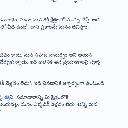
ులభం. మనం మన శక్తి క్షేత్రంలో మార్పు చేస్తే, అది
ంలో ఏది ఉందో, దాని ప్రకారమే మనం జీవిస్తాం.
న అనుభవం కాదు, మన సహజ సామర్థ్యం అని ఆయన
చుకున్నాడు. ఇది అతనికి తన ప్రయాణాలపై పూర్తి
 వెళ్లడం లేదు’. ఇది వినడానికి ఆశ్చర్యంగా ఉంటుంది.
క్క
శక్తి
ని, సమాచారాన్ని మీ క్షేత్రంలోకి
 అందువల్ల, మనం ఎక్కడికీ వెళ్లడం లేదు, అన్నీ మన
ి.