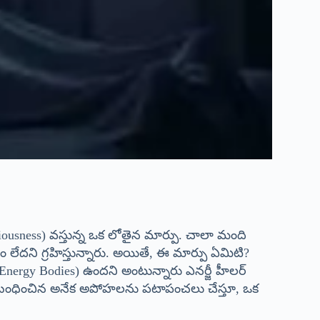
iousness) వస్తున్న ఒక లోతైన మార్పు. చాలా మంది
దని గ్రహిస్తున్నారు. అయితే, ఈ మార్పు ఏమిటి?
Energy Bodies) ఉందని అంటున్నారు ఎనర్జీ హీలర్
ి సంబంధించిన అనేక అపోహలను పటాపంచలు చేస్తూ, ఒక