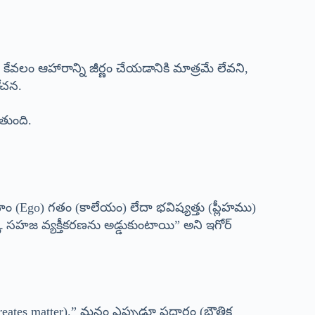
లం ఆహారాన్ని జీర్ణం చేయడానికి మాత్రమే లేవని,
ోచన.
ుతుంది.
హం (Ego) గతం (కాలేయం) లేదా భవిష్యత్తు (ప్లీహము)
 సహజ వ్యక్తీకరణను అడ్డుకుంటాయి” అని ఇగోర్
gy creates matter).” మనం ఎప్పుడూ పదార్థం (భౌతిక