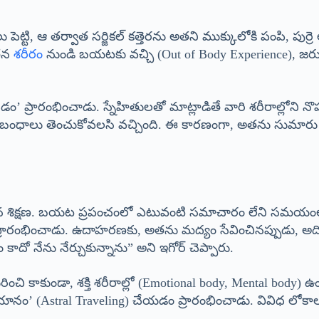
ు పెట్టి, ఆ తర్వాత సర్జికల్ కత్తెరను అతని ముక్కులోకి పంపి, పుర్
 తన
శరీరం
నుండి బయటకు వచ్చి (Out of Body Experience), జర
డం’ ప్రారంభించాడు. స్నేహితులతో మాట్లాడితే వారి శరీరాల్లోని నొ
ంబంధాలు తెంచుకోవలసి వచ్చింది. ఈ కారణంగా, అతను సుమారు
సలైన శిక్షణ. బయట ప్రపంచంలో ఎటువంటి సమాచారం లేని సమయంల
్రారంభించాడు. ఉదాహరణకు, అతను మద్యం సేవించినప్పుడు, అది తన శక
ాదో నేను నేర్చుకున్నాను” అని ఇగోర్ చెప్పారు.
ి కాకుండా, శక్తి శరీరాల్లో (Emotional body, Mental body) ఉం
యానం’ (Astral Traveling) చేయడం ప్రారంభించాడు. వివిధ లోకాలకు,