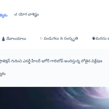
🪔 యోగ వాశిష్టం
త్మికం
✨ పండుగలు & సంస్కృతి
🧠మనసు-వ్య
🛕 దేవాలయాలు
్రొజెక్షన్ గురించి ఎనర్జీ హీలర్ ఇగోర్ గాలిబోవ్ అందిస్తున్న లోతైన విశ్లేషణ
మికం