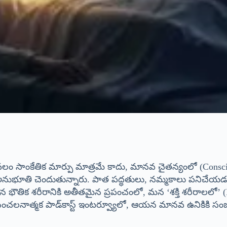
కేవలం సాంకేతిక మార్పు మాత్రమే కాదు, మానవ చైతన్యంలో (Consc
ుభూతి చెందుతున్నారు. పాత పద్ధతులు, నమ్మకాలు పనిచేయడం లే
భౌతిక శరీరానికి అతీతమైన ప్రపంచంలో, మన ‘శక్తి శరీరాలలో’ (
 ఒక సంచలనాత్మక పాడ్‌కాస్ట్ ఇంటర్వ్యూలో, ఆయన మానవ ఉనికిక