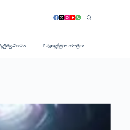
క్తిత్వ-వికాసం
🚩పుణ్యక్షేత్రాల యాత్రలు