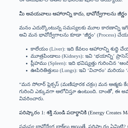
మీ అవయవాలు ఆహారాన్ని కాదు, భావోద్వేగాలను జీర్ణం 
మనం ఎదుర్కొంటున్న సమస్యలకు మూల కారణాన్ని ఇగోర్ 
అవి మన భావోద్వేగాలను కూడా ‘జీర్ణం’ (Process) చేయ
కాలేయం (Liver): ఇది కేవలం ఆహారాన్ని శుద్ధి చేయడ
మూత్రపిండాలు (Kidneys): ఇవి ‘భయాన్ని’ ప్రాసెస్
ప్లీహము (Spleen): ఇది భవిష్యత్తు గురించిన ‘ఆ
ఊపిరితిత్తులు (Lungs): ఇవి ‘విచారం’ మరియు 
“మన సోలార్ ప్లెక్సస్ (మణిపూరక చక్రం) మన ఆత్మకు క
గురించి ఎక్కువగా ఆలోచిస్తూ ఉంటుంది. దాంతో, ఈ అ
వివరించారు.
పరిష్కారం 1: శక్తి నుండి పదార్థానికి (Energy Creates M
సమస్య భావోద్వేగ బ్లాక్‌లు అయితే, పరిష్కారం ఏమిటి? ఇగో