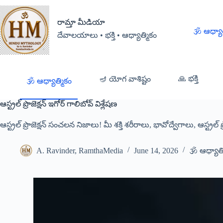
రామ్తా మీడియా
🕉️ ఆధ్యా
దేవాలయాలు • భక్తి • ఆధ్యాత్మికం
🙏 భక్తి
🪔 యోగ వాశిష్టం
🕉️ ఆధ్యాత్మికం
ఆస్ట్రల్ ప్రొజెక్షన్ ఇగోర్ గాలిబోవ్ విశ్లేషణ
ఆస్ట్రల్ ప్రొజెక్షన్ సంచలన నిజాలు! మీ శక్తి శరీరాలు, భావోద్వేగాలు, ఆస్ట్రల్ ప
A. Ravinder, RamthaMedia
June 14, 2026
🕉️ ఆధ్యాత్