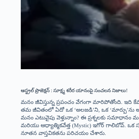
ఆస్ట్రల్ ప్రొజెక్షన్ : సూక్ష్మ శరీర యానంపై సంచలన నిజాలు!
మనం జీవిస్తున్న ప్రపంచం వేగంగా మారిపోతోంది. ఇది 
తమ జీవితంలో ఏదో ఒక ‘అలజడి’ని, ఒక ‘మార్పు’ను అన
మనం ఎటువైపు వెళ్తున్నాం? ఈ ప్రశ్నలకు సమాధానం మన 
మరియు ఆధ్యాత్మికవేత్త (Mystic) ఇగోర్ గాలిబోవ్.
నూతన వాస్తవికతను పరిచయం చేశారు.