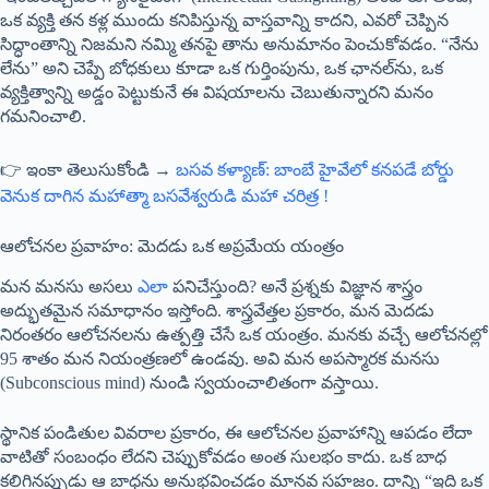
ఒక వ్యక్తి తన కళ్ల ముందు కనిపిస్తున్న వాస్తవాన్ని కాదని, ఎవరో చెప్పిన
సిద్ధాంతాన్ని నిజమని నమ్మి తనపై తాను అనుమానం పెంచుకోవడం. “నేను
లేను” అని చెప్పే బోధకులు కూడా ఒక గుర్తింపును, ఒక ఛానల్‌ను, ఒక
వ్యక్తిత్వాన్ని అడ్డం పెట్టుకునే ఈ విషయాలను చెబుతున్నారని మనం
గమనించాలి.
👉 ఇంకా తెలుసుకోండి →
బసవ కళ్యాణ్: బాంబే హైవేలో కనపడే బోర్డు
వెనుక దాగిన మహాత్మా బసవేశ్వరుడి మహా చరిత్ర !
ఆలోచనల ప్రవాహం: మెదడు ఒక అప్రమేయ యంత్రం
మన మనసు అసలు
ఎలా
పనిచేస్తుంది? అనే ప్రశ్నకు విజ్ఞాన శాస్త్రం
అద్భుతమైన సమాధానం ఇస్తోంది. శాస్త్రవేత్తల ప్రకారం, మన మెదడు
నిరంతరం ఆలోచనలను ఉత్పత్తి చేసే ఒక యంత్రం. మనకు వచ్చే ఆలోచనల్లో
95 శాతం మన నియంత్రణలో ఉండవు. అవి మన అపస్మారక మనసు
(Subconscious mind) నుండి స్వయంచాలితంగా వస్తాయి.
స్థానిక పండితుల వివరాల ప్రకారం, ఈ ఆలోచనల ప్రవాహాన్ని ఆపడం లేదా
వాటితో సంబంధం లేదని చెప్పుకోవడం అంత సులభం కాదు. ఒక బాధ
కలిగినప్పుడు ఆ బాధను అనుభవించడం మానవ సహజం. దాన్ని “ఇది ఒక