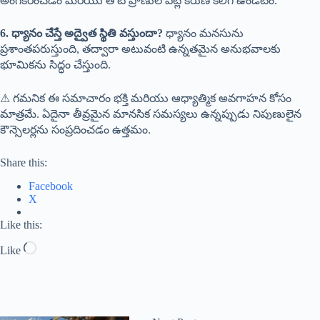
అంగీకరించడం మరియు తోటి ప్రాణుల పట్ల కరుణ కలిగి ఉండటం.
6. ధ్యానం చేస్తే అద్వైత స్థితి వస్తుందా?
ధ్యానం మనసును
ప్రశాంతపరుస్తుంది, తద్వారా అటువంటి ఉన్నతమైన అనుభవాలకు
భూమికను సిద్ధం చేస్తుంది.
⚠ గమనిక ఈ సమాచారం భక్తి మరియు ఆధ్యాత్మిక అవగాహన కోసం
మాత్రమే. ఏదైనా తీవ్రమైన మానసిక సమస్యలు ఉన్నప్పుడు నిపుణులైన
కౌన్సెలర్లను సంప్రదించడం ఉత్తమం.
Share this:
Facebook
X
Like this:
Like