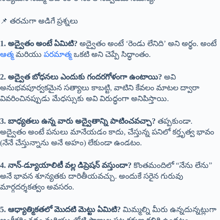
📌 తరచుగా అడిగే ప్రశ్నలు
1. అద్వైతం అంటే ఏమిటి?
అద్వైతం అంటే ‘రెండు లేనిది’ అని అర్థం. అంటే
ఆత్మ
మరియు
పరమాత్మ
ఒకటి అని చెప్పే సిద్ధాంతం.
2. అద్వైత బోధనలు ఎందుకు గందరగోళంగా ఉంటాయి?
అవి
అనుభవపూర్వకమైన సత్యాలు కాబట్టి, వాటిని కేవలం మాటల ద్వారా
వివరించినప్పుడు మేధస్సుకు అవి విరుద్ధంగా అనిపిస్తాయి.
3. బాధ్యతలు ఉన్న వారు అద్వైతాన్ని పాటించవచ్చా?
తప్పకుండా.
అద్వైతం అంటే పనులు మానేయడం కాదు, చేస్తున్న పనిలో కర్తృత్వ భావం
(నేనే చేస్తున్నాను అనే అహం) లేకుండా ఉండటం.
4. నాన్-డ్యూయాలిటీ వల్ల డిప్రెషన్ వస్తుందా?
కొంతమందిలో “నేను లేను”
అనే భావన శూన్యతకు దారితీయవచ్చు. అందుకే సరైన గురువు
మార్గదర్శకత్వం అవసరం.
5. ఆధ్యాత్మికతలో మొదటి మెట్టు ఏమిటి?
మిమ్మల్ని మీరు ఉన్నదున్నట్లుగా