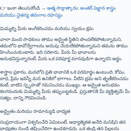
👉 ఇంకా తెలుసుకోండి →
ఆత్మ సాక్షాత్కారం: అంతర్ విజ్ఞాన శాస్త్రం
మరియు చైతన్య తరంగాల రహస్యం
మిమ్మల్ని మీరు అంగీకరించడం మరియు స్వయం క్షమ
చాలా మంది సాధకులు తాము అద్వైత స్థితిని పొందలేకపోతున్నామని,
తమలోని భావోద్వేగాలను అదుపు చేయలేకపోతున్నామని తమను తాము
హింసించుకుంటారు. ఇది సరికాదు. మీరు మీ భావాలను
అనుభవిస్తున్నారంటే, మీరు ఒక పరిపూర్ణ మానవుడిగా ఉన్నారని అర్థం.
శాస్త్రాల ప్రకారం, మనలోని ప్రతి భావానికి ఒక పరమార్థం ఉంటుంది. కోపం,
బాధ, ప్రేమ ఇవన్నీ మన ఉనికిలో భాగాలు. వీటిని భ్రమ అని తృణీకరించడం
కంటే, వాటిని స్పృహతో గమనించడం ముఖ్యం. ఆ అద్వైత అనుభవం
కలగనందుకు మిమ్మల్ని మీరు తప్పుబట్టకండి. ప్రస్తుతానికి మీ వ్యక్తిత్వమే మీ
సత్యం. దాన్ని గౌరవించండి.
అద్వైతం మరియు సామాన్యుడి బాధ్యత
సంప్రదాయంగా విశ్వసించేది ఏమిటంటే, ఆధ్యాత్మికత అనేది మనిషిని తన
బాధ్యతల నుండి తప్పించేదిగా ఉండకూడదు. ఒక తండ్రి తన పిల్లలను