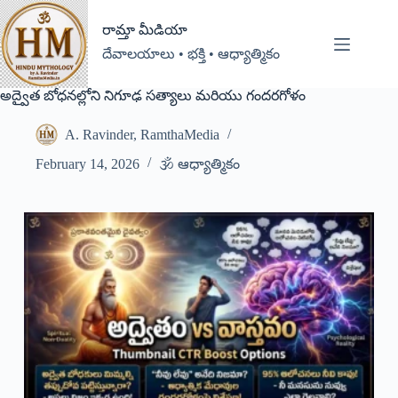
రామ్తా మీడియా
దేవాలయాలు • భక్తి • ఆధ్యాత్మికం
అద్వైత బోధనల్లోని నిగూఢ సత్యాలు మరియు గందరగోళం
A. Ravinder, RamthaMedia
February 14, 2026
🕉️ ఆధ్యాత్మికం