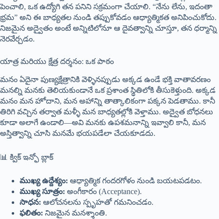
పెంచాలి, ఒక ఉద్యోగి తన పనిని సక్రమంగా చేయాలి. “నేను లేను, ఇదంతా
భ్రమ” అని ఈ బాధ్యతల నుండి తప్పుకోవడం ఆధ్యాత్మికత అనిపించుకోదు.
నిజమైన అద్వైతం అంటే అన్నిటిలోనూ ఆ దైవత్వాన్ని చూస్తూ, తన ధర్మాన్ని
నెరవేర్చడం.
యాత్ర మరియు క్షేత్ర దర్శనం: ఒక పాఠం
మనం ఏదైనా పుణ్యక్షేత్రానికి వెళ్ళినప్పుడు అక్కడ ఉండే భక్తి వాతావరణం
మనల్ని మనకు తెలియకుండానే ఒక ప్రశాంత స్థితిలోకి తీసుకెళ్తుంది. అక్కడ
మనం మన హోదాని, మన అహాన్ని తాత్కాలికంగా పక్కన పెడతాము. కానీ
తిరిగి వచ్చిన తర్వాత మళ్ళీ మన బాధ్యతల్లోకి వెళ్తాము. అద్వైత బోధనలు
కూడా అలాగే ఉండాలి—అవి మనకు ఉపశమనాన్ని ఇవ్వాలి కానీ, మన
అస్తిత్వాన్ని చూసి మనమే భయపడేలా చేయకూడదు.
📊 క్విక్ ఇన్ఫో బ్లాక్
ముఖ్య ఉద్దేశ్యం:
ఆధ్యాత్మిక గందరగోళం నుండి బయటపడటం.
ముఖ్య సూత్రం:
అంగీకారం (Acceptance).
సాధన:
ఆలోచనలను స్పృహతో గమనించడం.
ఫలితం:
నిజమైన మనశ్శాంతి.