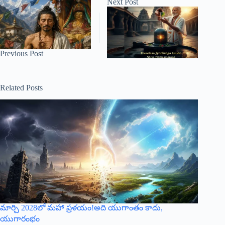
Next
Post
Previous
Post
Related Posts
మార్చి 2028లో మహా ప్రళయం!అది యుగాంతం కాదు,
యుగారంభం