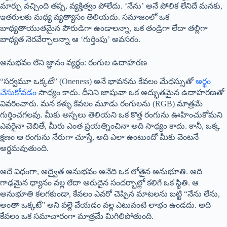
మార్పు వచ్చింది తప్ప, వ్యక్తిత్వం పోలేదు. ‘నేను’ అనే పోలిక లేనిదే మనకు,
ఇతరులకు మధ్య వ్యత్యాసం తెలియదు. సమాజంలో ఒక
బాధ్యతాయుతమైన పౌరుడిగా ఉండాలన్నా, ఒక తండ్రిగా లేదా తల్లిగా
బాధ్యత నెరవేర్చాలన్నా ఆ ‘గుర్తింపు’ అవసరం.
అనుభవం లేని జ్ఞానం వ్యర్థం: రంగుల ఉదాహరణ
“సర్వమూ ఒక్కటే” (Oneness) అనే భావనను కేవలం మేధస్సుతో
అర్థం
చేసుకోవడం
సాధ్యం కాదు. దీనిని జాషువా ఒక అద్భుతమైన ఉదాహరణతో
వివరించారు. మన కళ్ళు కేవలం మూడు రంగులను (RGB) మాత్రమే
గుర్తించగలవు. మీకు అస్సలు తెలియని ఒక కొత్త రంగును ఊహించుకోమని
ఎవరైనా చెబితే, మీరు ఎంత ప్రయత్నించినా అది సాధ్యం కాదు. కానీ, ఒక్క
క్షణం ఆ రంగును నేరుగా చూస్తే, అది ఎలా ఉంటుందో మీకు వెంటనే
అర్థమవుతుంది.
అదే విధంగా, అద్వైత అనుభవం అనేది ఒక లోతైన అనుభూతి. అది
గాఢమైన ధ్యానం వల్ల లేదా అరుదైన సందర్భాల్లో కలిగే ఒక స్థితి. ఆ
అనుభూతి కలగకుండా, కేవలం ఎవరో చెప్పిన మాటలను బట్టి “నేను లేను,
అంతా ఒక్కటే” అని వల్లె వేయడం వల్ల ఎటువంటి లాభం ఉండదు. అది
కేవలం ఒక సమాచారంగా మాత్రమే మిగిలిపోతుంది.