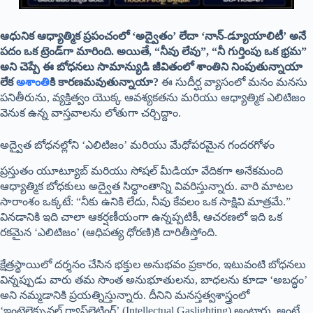
ఆధునిక ఆధ్యాత్మిక ప్రపంచంలో ‘అద్వైతం’ లేదా ‘నాన్-డ్యూయాలిటీ’ అనే
పదం ఒక ట్రెండ్‌గా మారింది. అయితే, “నీవు లేవు”, “నీ గుర్తింపు ఒక భ్రమ”
అని చెప్పే ఈ బోధనలు సామాన్యుడి జీవితంలో శాంతిని నింపుతున్నాయా
లేక
అశాంతి
కి కారణమవుతున్నాయా?
ఈ సుదీర్ఘ వ్యాసంలో మనం మనసు
పనితీరును, వ్యక్తిత్వం యొక్క ఆవశ్యకతను మరియు ఆధ్యాత్మిక ఎలిటిజం
వెనుక ఉన్న వాస్తవాలను లోతుగా చర్చిద్దాం.
అద్వైత బోధనల్లోని ‘ఎలిటిజం’ మరియు మేధోపరమైన గందరగోళం
ప్రస్తుతం యూట్యూబ్ మరియు సోషల్ మీడియా వేదికగా అనేకమంది
ఆధ్యాత్మిక బోధకులు అద్వైత సిద్ధాంతాన్ని వివరిస్తున్నారు. వారి మాటల
సారాంశం ఒక్కటే: “నీకు ఉనికి లేదు, నీవు కేవలం ఒక సాక్షివి మాత్రమే.”
వినడానికి ఇది చాలా ఆకర్షణీయంగా ఉన్నప్పటికీ, ఆచరణలో ఇది ఒక
రకమైన ‘ఎలిటిజం’ (ఆధిపత్య ధోరణి)కి దారితీస్తోంది.
క్షేత్రస్థాయిలో దర్శనం చేసిన భక్తుల అనుభవం ప్రకారం, ఇటువంటి బోధనలు
విన్నప్పుడు వారు తమ సొంత అనుభూతులను, బాధలను కూడా ‘అబద్ధం’
అని నమ్మడానికి ప్రయత్నిస్తున్నారు. దీనిని మనస్తత్వశాస్త్రంలో
‘ఇంటెలెక్చువల్ గ్యాస్‌లైటింగ్’ (Intellectual Gaslighting) అంటారు. అంటే,