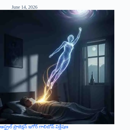
June 14, 2026
ఆస్ట్రల్ ప్రొజెక్షన్ ఇగోర్ గాలిబోవ్ విశ్లేషణ