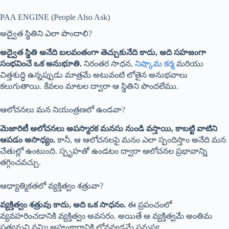
PAA ENGINE (People Also Ask)
అద్వైత స్థితిని ఎలా పొందాలి?
అద్వైత స్థితి అనేది బలవంతంగా తెచ్చుకునేది కాదు, అది సహజంగా
సంభవించే ఒక అనుభూతి.
నిరంతర సాధన,
నిష్కామ కర్మ
మరియు
చిత్తశుద్ధి ఉన్నప్పుడు మాత్రమే అటువంటి లోతైన అనుభవాలు
కలుగుతాయి. కేవలం మాటల ద్వారా ఆ స్థితిని పొందలేము.
ఆలోచనలు మన నియంత్రణలో ఉండవా?
మెజారిటీ ఆలోచనలు అపస్మారక మనసు నుండి వస్తాయి, కాబట్టి వాటిని
ఆపడం అసాధ్యం.
కానీ, ఆ ఆలోచనలపై మనం ఎలా స్పందిస్తాం అనేది మన
చేతుల్లో ఉంటుంది. స్పృహతో ఉండటం ద్వారా ఆలోచనల ప్రభావాన్ని
తగ్గించవచ్చు.
ఆధ్యాత్మికతలో వ్యక్తిత్వం శత్రువా?
వ్యక్తిత్వం శత్రువు కాదు, అది ఒక సాధనం.
ఈ ప్రపంచంలో
వ్యవహరించడానికి వ్యక్తిత్వం అవసరం. అయితే ఆ వ్యక్తిత్వమే అంతిమ
సత్యమని నమ్మి అహంకారానికి లోనవ్వడమే సమస్య.