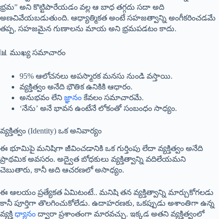
భ్రమ” అని కొట్టిపారేయడం వల్ల ఆ బాధ తగ్గదు సదా అది
అణచివేయబడుతుంది. ఆధ్యాత్మికత అంటే సహజత్వాన్ని అంగీకరించడమే
తప్ప, సహజమైన గుణాలను మాయ అని భ్రమపడటం కాదు.
📊 ముఖ్య సమాచారం
95% ఆలోచనలు అపస్మారక మనసు నుండి వస్తాయి.
వ్యక్తిత్వం అనేది భౌతిక ఉనికికి ఆధారం.
అనుభవం లేని
జ్ఞానం
కేవలం సమాచారమే.
‘నేను’ అనే భావన ఉంటేనే లోకంతో సంబంధం సాధ్యం.
వ్యక్తిత్వం (Identity) ఒక అనివార్యం
ఈ భూమిపై మనిషిగా జీవించడానికి ఒక గుర్తింపు లేదా వ్యక్తిత్వం అనేది
ప్రాథమిక అవసరం. అద్వైత బోధకులు వ్యక్తిత్వాన్ని వదిలేయమని
చెబుతారు, కానీ అది ఆచరణలో అసాధ్యం.
ఈ ఆలయం ప్రత్యేకత ఏమిటంటే.. మనిషి తన వ్యక్తిత్వాన్ని మార్చుకోగలడు
కానీ పూర్తిగా తొలగించుకోలేడు. ఉదాహరణకు, ఒకప్పుడు అశాంతిగా ఉన్న
వ్యక్తి
ధ్యానం
ద్వారా ప్రశాంతంగా మారవచ్చు. ఇక్కడ అతని వ్యక్తిత్వంలో