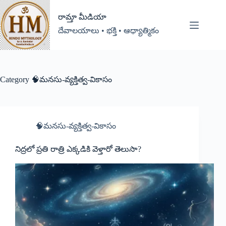
రామ్తా మీడియా
దేవాలయాలు • భక్తి • ఆధ్యాత్మికం
Category
🧠మనసు-వ్యక్తిత్వ-వికాసం
🧠మనసు-వ్యక్తిత్వ-వికాసం
నిద్రలో ప్రతి రాత్రి ఎక్కడికి వెళ్తారో తెలుసా?