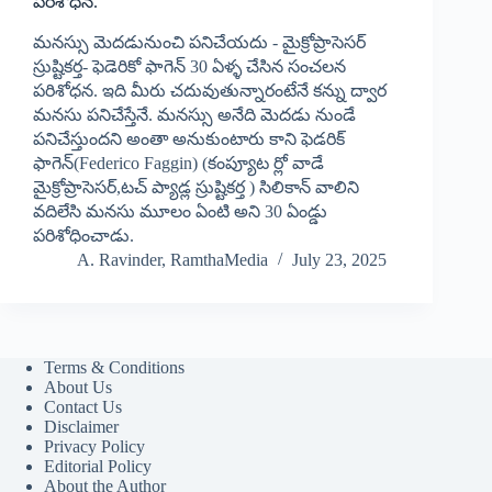
పరిశోధన.
మనస్సు మెదడునుంచి పనిచేయదు - మైక్రోప్రాసెసర్
స్రుష్టికర్త- ఫెడెరికో ఫాగెన్ 30 ఏళ్ళ చేసిన సంచలన
పరిశోధన. ఇది మీరు చదువుతున్నారంటేనే కన్ను ద్వార
మనసు పనిచేస్తేనే. మనస్సు అనేది మెదడు నుండే
పనిచేస్తుందని అంతా అనుకుంటారు కాని ఫెడరిక్
ఫాగెన్(Federico Faggin) (కంప్యూట ర్లో వాడే
మైక్రోప్రాసెసర్,టచ్ ప్యాడ్ల స్రుష్టికర్త ) సిలికాన్ వాలిని
వదిలేసి మనసు మూలం ఏంటి అని 30 ఏండ్డు
పరిశోధించాడు.
A. Ravinder, RamthaMedia
July 23, 2025
Terms & Conditions
About Us
Contact Us
Disclaimer
Privacy Policy
Editorial Policy
About the Author