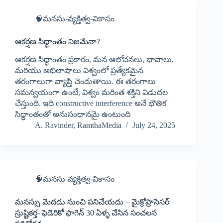
🧠మనసు-వ్యక్తిత్వ-వికాసం
ఆకర్షణ సిద్ధాంతం నిజమేనా?
ఆకర్షణ సిధ్ధాంతం ప్రకారం, మన ఆలోచనలు, భావాలు,
మరియు అభిలాషాలు విశ్వంలో ప్రత్యేకమైన
తరంగాలుగా వ్యాప్తి చెందుతాయి. ఈ తరంగాలు
సమన్వయంగా ఉంటే, విశ్వం మరింత శక్తిని విడుదల
చేస్తుంది. ఇది constructive interference అనే భౌతిక
సిధ్ధాంతంతో అనుసంధానమై ఉంటుంది
A. Ravinder, RamthaMedia
July 24, 2025
🧠మనసు-వ్యక్తిత్వ-వికాసం
మనస్సు మెదడు నుంచి పనిచేయదు – మైక్రోప్రాసెసర్
స్రుష్టికర్త- ఫెడెరికో ఫాగెన్ 30 ఏళ్ళ చేసిన సంచలన