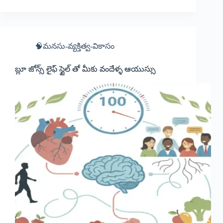
🧠మనసు-వ్యక్తిత్వ-వికాసం
బ్లూ జోన్స్ లైఫ్ స్టైల్ తో మీకు వందేళ్ళ ఆయుస్సు