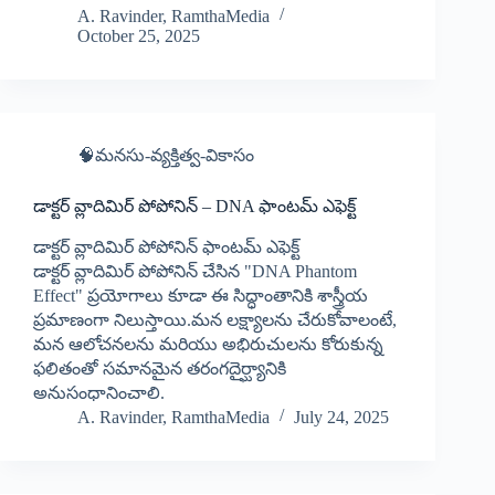
A. Ravinder, RamthaMedia
October 25, 2025
🧠మనసు-వ్యక్తిత్వ-వికాసం
డాక్టర్ వ్లాదిమిర్ పోపోనిన్ – DNA ఫాంటమ్ ఎఫెక్ట్
డాక్టర్ వ్లాదిమిర్ పోపోనిన్ ఫాంటమ్ ఎఫెక్ట్
డాక్టర్ వ్లాదిమిర్ పోపోనిన్ చేసిన "DNA Phantom
Effect" ప్రయోగాలు కూడా ఈ సిద్ధాంతానికి శాస్త్రీయ
ప్రమాణంగా నిలుస్తాయి.మన లక్ష్యాలను చేరుకోవాలంటే,
మన ఆలోచనలను మరియు అభిరుచులను కోరుకున్న
ఫలితంతో సమానమైన తరంగదైర్ఘ్యానికి
అనుసంధానించాలి.
A. Ravinder, RamthaMedia
July 24, 2025