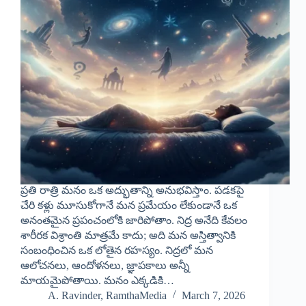
ప్రతి రాత్రి మనం ఒక అద్భుతాన్ని అనుభవిస్తాం. పడకపై
చేరి కళ్లు మూసుకోగానే మన ప్రమేయం లేకుండానే ఒక
అనంతమైన ప్రపంచంలోకి జారిపోతాం. నిద్ర అనేది కేవలం
శారీరక విశ్రాంతి మాత్రమే కాదు; అది మన అస్తిత్వానికి
సంబంధించిన ఒక లోతైన రహస్యం. నిద్రలో మన
ఆలోచనలు, ఆందోళనలు, జ్ఞాపకాలు అన్నీ
మాయమైపోతాయి. మనం ఎక్కడికి…
A. Ravinder, RamthaMedia
March 7, 2026