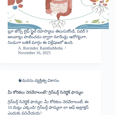
బ్లూ జోన్స్ లైఫ్ స్టైల్ రహస్యాలు తెలుసుకోండి. పవర్ 9
అలవాట్లు పాటించడం ద్వారా నూరేండ్లు ఆరోగ్యంగా,
నిండుగా బతికే మార్గం ఈ విశ్లేషణలో ఉంది.
A. Ravinder, RamthaMedia
November 16, 2025
🧠మనసు-వ్యక్తిత్వ-వికాసం
మీ కోరికలు నెరవేరాలంటే? గ్రిన్‌బర్గ్ సినెర్జిక్ ఫార్ముల
గ్రిన్‌బర్గ్ సినెర్జిక్ ఫార్ముల .మీ కోరికలు నెరవేరాలంటే, ఈ
10 మెట్లు ఎక్కండి! గ్రిన్‌బర్గ్ ఫార్ములా లా ఆఫ్ అట్రాక్షన్
ఎందుకు పనిచేయదు?