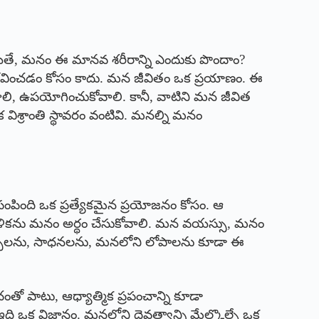
యితే, మనం ఈ మానవ శరీరాన్ని ఎందుకు పొందాం?
నుభవించడం కోసం కాదు. మన జీవితం ఒక ప్రయాణం. ఈ
ాలి, ఉపయోగించుకోవాలి. కానీ, వాటిని మన జీవిత
 విశ్రాంతి స్థావరం వంటివి. మనల్ని మనం
ంపింది ఒక ప్రత్యేకమైన ప్రయోజనం కోసం. ఆ
ాళికను మనం అర్థం చేసుకోవాలి. మన వయస్సు, మనం
తపస్సులను, సాధనలను, మనలోని లోపాలను కూడా ఈ
ో పాటు, ఆధ్యాత్మిక ప్రపంచాన్ని కూడా
ఒక విజ్ఞానం. మనలోని దైవత్వాన్ని మేల్కొల్పే ఒక