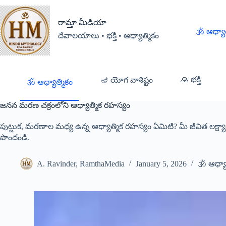
రామ్తా మీడియా
🕉️ ఆధ్యా
దేవాలయాలు • భక్తి • ఆధ్యాత్మికం
🙏 భక్తి
🪔 యోగ వాశిష్టం
🕉️ ఆధ్యాత్మికం
జనన మరణ చక్రంలోని ఆధ్యాత్మిక రహస్యం
పుట్టుక, మరణాల మధ్య ఉన్న ఆధ్యాత్మిక రహస్యం ఏమిటి? మీ జీవిత లక్ష్
పొందండి.
A. Ravinder, RamthaMedia
January 5, 2026
🕉️ ఆధ్యా