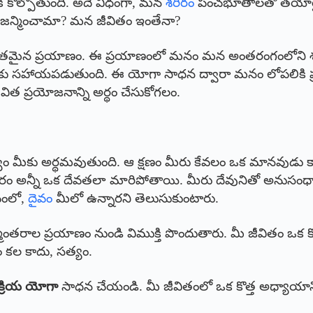
ి కోల్పోతుంది. అదే విధంగా, మన
శరీరం
పంచభూతాలతో తయారైంది.
 జన్మించామా? మన జీవితం ఇంతేనా?
్భుతమైన ప్రయాణం. ఈ ప్రయాణంలో మనం మన అంతరంగంలోని శక్తిని
కు సహాయపడుతుంది. ఈ యోగా సాధన ద్వారా మనం లోపలికి ప్ర
విత ప్రయోజనాన్ని అర్థం చేసుకోగలం.
లక్ష్యం మీకు అర్థమవుతుంది. ఆ క్షణం మీరు కేవలం ఒక మానవుడు
ీరం అన్నీ ఒక దేవతలా మారిపోతాయి. మీరు దేవునితో అనుసంధానం
వంలో,
దైవం
మీలో ఉన్నారని తెలుసుకుంటారు.
ంతరాల ప్రయాణం నుండి విముక్తి పొందుతారు. మీ జీవితం ఒక కొత్
 కల కాదు, సత్యం.
క్రియ యోగా
సాధన చేయండి. మీ జీవితంలో ఒక కొత్త అధ్యాయాన్న