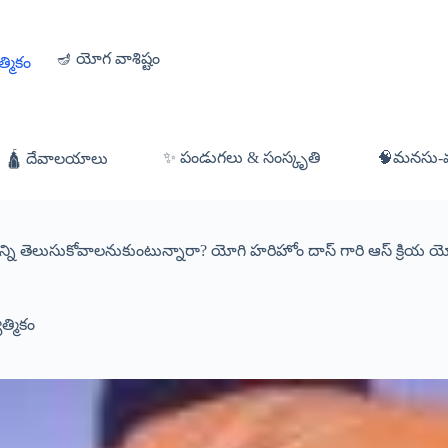
🪔 యోగ వాశిష్టం
త్మికం
✨ పండుగలు & సంస్కృతి
🧠మనసు-వ్య
🛕 దేవాలయాలు
యాన్ని తెలుసుకోవాలనుకుంటున్నారా? యోగి హరిహోం దాస్ గారి ఆస్ క్రియ 
త్మికం