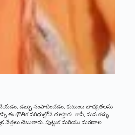
ి చేయడం, డబ్బు సంపాదించడం, కుటుంబ బాధ్యతలను
్ని ఈ భౌతిక పరిధుల్లోనే చూస్తారు. కానీ, మన కళ్ళు
 వేత్తలు చెబుతారు. పుట్టుక మరియు మరణాల