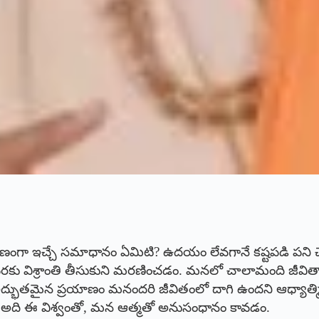
ారణంగా ఇచ్చే సమాధానం ఏమిటి? ఉదయం లేవగానే కష్టపడి పన
 చివరకు విశ్రాంతి తీసుకుని మరణించడం. మనలో చాలామంది జీవితాన
తమైన ప్రయాణం మనందరి జీవితంలో దాగి ఉందని ఆధ్యాత్మిక
 అది ఈ విశ్వంతో, మన ఆత్మతో అనుసంధానం కావడం.