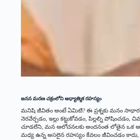
జనన మరణ చక్రంలోని ఆధ్యాత్మిక రహస్యం
మనిషి జీవితం అంటే ఏమిటి? ఈ ప్రశ్నకు మనం సాధ
నెరవేర్చడం, ఇల్లు కట్టుకోవడం, పిల్లల్ని పోషించడం,
చూడలేని, మన ఆలోచనలకు అందనంత లోతైన ఒక అద్భు
మధ్య ఉన్న అసలైన రహస్యం కేవలం జీవించడం కాదు,