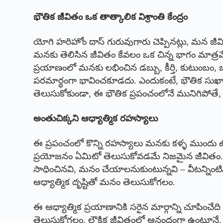
భౌతిక జీవితం ఒక తాత్కాలిక విశ్రాంతి కేంద్రం
యోగి హరిహోం దాస్ గురువుగారు చెప్పినట్లు, మన జ
మనకు తెలిసిన జీవితం కేవలం ఒక చిన్న భాగం మాత్
ప్రయాణంలో మనకు లభించిన డబ్బు, కీర్తి, కుటుంబం
పరమార్థంగా భావించకూడదు. ఎందుకంటే, భౌతిక సుఖా
తెలుసుకోకుండా, ఈ భౌతిక ప్రపంచంలోనే మునిగిపోతే,
అంతుచిక్కని ఆధ్యాత్మిక రహస్యాలు
ఈ ప్రపంచంలో కొన్ని రహస్యాలు మనకు కళ్ళ ముందు 
ప్రయోజనం ఏమిటో తెలుసుకోవడమే నిజమైన జీవితం. 
సాధించినవి, మనం చేయాలనుకుంటున్నవి – వీటన్నిం
ఆధ్యాత్మిక దృష్టితో మనం తెలుసుకోగలం.
ఈ ఆధ్యాత్మిక ప్రయాణానికి సరైన మార్గాన్ని చూపించేద
తెలుసుకోగలం. లౌకిక జీవితంలో ఆనందంగా ఉంటూనే, అత