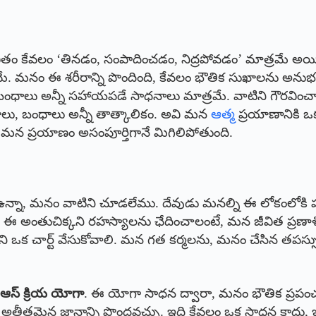
ీవితం కేవలం ‘తినడం, సంపాదించడం, నిద్రపోవడం’ మాత్రమే అ
రమే. మనం ఈ శరీరాన్ని పొందింది, కేవలం భౌతిక సుఖాలను అ
, బంధాలు అన్నీ సహాయపడే సాధనాలు మాత్రమే. వాటిని గౌరవించ
లు, బంధాలు అన్నీ తాత్కాలికం. అవి మన
ఆత్మ
ప్రయాణానికి ఒక
 మన ప్రయాణం అసంపూర్తిగానే మిగిలిపోతుంది.
ఉన్నా, మనం వాటిని చూడలేము. దేవుడు మనల్ని ఈ లోకంలోకి ప
ఈ అంతుచిక్కని రహస్యాలను ఛేదించాలంటే, మన జీవిత ప్రణ
టిని ఒక చార్ట్ వేసుకోవాలి. మన గత కర్మలను, మనం చేసిన 
ి
ఆస్ క్రియ యోగా
. ఈ యోగా సాధన ద్వారా, మనం భౌతిక ప్రపంచంత
ీతమైన జ్ఞానాన్ని పొందవచ్చు. ఇది కేవలం ఒక సాధన కాదు, ఇది 