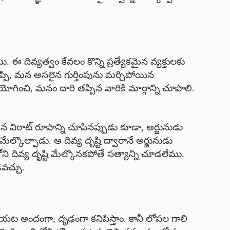
ు. ఈ దివ్యత్వం కేవలం కొన్ని ప్రత్యేకమైన వ్యక్తులకు
్పి, మన అసలైన గుర్తింపును మర్చిపోయిన
ించి, మనం దారి తప్పిన వారికి మార్గాన్ని చూపాలి.
తన విరాట్ రూపాన్ని చూపినప్పుడు కూడా, అర్జునుడు
్కొల్పాడు. ఆ దివ్య దృష్టి ద్వారానే అర్జునుడు
దివ్య దృష్టి మేల్కొనకపోతే సత్యాన్ని చూడలేము.
వచ్చు.
బయట అందంగా, దృఢంగా కనిపిస్తాం. కానీ లోపల గాలి