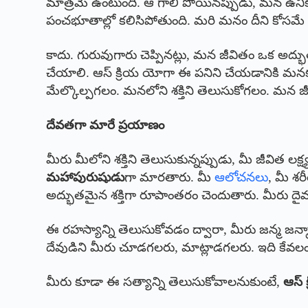
మాత్రమే ఉంటుంది. ఆ గాలి పోయినప్పుడు, మన ఉనిక
పంచభూతాల్లో కలిసిపోతుంది. మరి మనం దీని కోసమే
కాదు. గురువుగారు చెప్పినట్లు, మన జీవితం ఒక అద
చేయాలి. ఆస్ క్రియ యోగా ఈ పనిని చేయడానికి మన
మేల్కొల్పగలం. మనలోని శక్తిని తెలుసుకోగలం. మన జీ
దేవతగా మారే ప్రయాణం
మీరు మీలోని శక్తిని తెలుసుకున్నప్పుడు, మీ జీవిత 
మహాపురుషుడు
గా మారతారు. మీ
ఆలోచనలు
, మీ శర
అద్భుతమైన శక్తిగా రూపాంతరం చెందుతారు. మీరు దై
ఈ రహస్యాన్ని తెలుసుకోవడం ద్వారా, మీరు జన్మ జన్మా
దేవుడిని మీరు చూడగలరు, మాట్లాడగలరు. ఇది కేవలం
మీరు కూడా ఈ సత్యాన్ని తెలుసుకోవాలనుకుంటే,
ఆస్ 