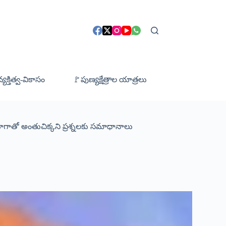
క్తిత్వ-వికాసం
🚩పుణ్యక్షేత్రాల యాత్రలు
యోగాతో అంతుచిక్కని ప్రశ్నలకు సమాధానాలు