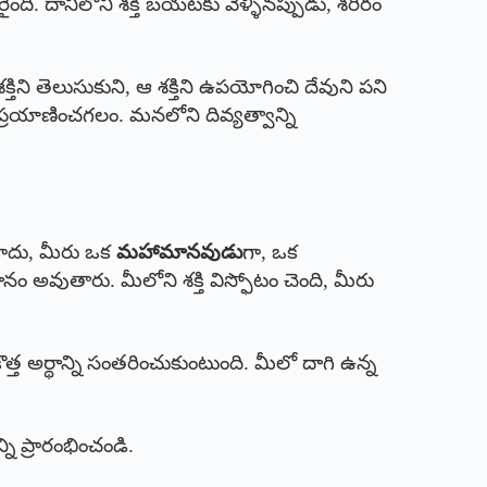
 దానిలోని శక్తి బయటకు వెళ్ళినప్పుడు, శరీరం
 తెలుసుకుని, ఆ శక్తిని ఉపయోగించి దేవుని పని
యాణించగలం. మనలోని దివ్యత్వాన్ని
 కాదు, మీరు ఒక
మహామానవుడు
గా, ఒక
 అవుతారు. మీలోని శక్తి విస్ఫోటం చెంది, మీరు
త అర్థాన్ని సంతరించుకుంటుంది. మీలో దాగి ఉన్న
ి ప్రారంభించండి.