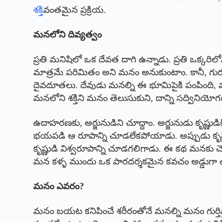
శక్తి
వంతమైన ప్రక్రియ.
మనలోని దివ్యత్వం
ప్రతి మనిషిలో ఒక దేవత దాగి ఉన్నాడు. ప్రతి ఒక్కరిలోనూ
మాత్రమే పరిమితం అని మనం అనుకుంటాం. కానీ, గురువ
దైవదూతలు. దేవుడు మనల్ని ఈ భూమిపైకి పంపింది, మన
మనలోని శక్తిని మనం తెలుసుకుని, దాన్ని సద్వినియోగ
ఉదాహరణకు, అర్జునుడిని చూద్దాం. అర్జునుడు కృష్ణుడ
భయపడి ఆ రూపాన్ని చూడలేకపోయాడు. అప్పుడు కృష్ణుడు త
కృష్ణుడి విశ్వరూపాన్ని చూడగలిగాడు. ఈ కథ మనకు చ
మన కళ్ళ ముందు ఒక పారదర్శకమైన కవచం అడ్డుగా ఉం
మనం ఎవరం?
మనం బయట కనిపించే శరీరంతోనే మనల్ని మనం గుర్తిస్