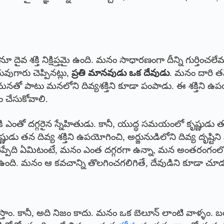
 దైవ శక్తి నిక్షిప్తమై ఉంది. మనం సాధారణంగా దీన్ని గుర్తించలేమ
ుగారు చెప్పినట్లు,
ప్రతి మానవుడు ఒక దేవుడు
. మనం దారి తప
తో పాటు మనలోని దివ్యశక్తిని కూడా పంపాడు. ఈ శక్తిని ఉపయోగ
ం చేసుకోవాలి.
ికి ఎంతో దగ్గరైన స్నేహితుడు. కానీ, యుద్ధ సమయంలో కృష్ణుడు 
న దివ్య శక్తిని ఉపయోగించి, అర్జునుడిలోని దివ్య దృష్టిని మేల
ెప్పేది ఏమిటంటే, మనం ఎంత దగ్గరగా ఉన్నా, మన అంతరంగంలోని 
ది. మనం ఆ కవచాన్ని తొలగించగలిగితే, దేవుడిని కూడా చూడ
తాం. కానీ, అది నిజం కాదు. మనం ఒక బెలూన్ లాంటి వాళ్ళం. 