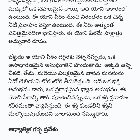
వెళ్ళినప్పుడు, ఒక గుహ లాంటి ప్రదేశం కనిపిస్తుంది.
మధ్యలో ఒక సహజమైన రాయి, అది యోని ఆకారంలో
ఉంటుంది. ఈ యోని పీఠం నుంచి నిరంతరం ఒక చిన్న
నీటి ప్రవాహం వస్తూ ఉంటుంది. ఈ నీరు అత్యంత
పవిత్రమైనదిగా భావిస్తారు. ఈ యోని పీఠమే సాక్షాత్తు
అమ్మవారి రూపం.
భక్తుడు ఆ యోని పీఠం దగ్గరకు వెళ్ళినప్పుడు, ఒక
అసాధారణమైన అనుభూతిని పొందుతాడు. అక్కడ ఉన్న
చీకటి, తేమ, మరియు విలక్షణమైన వాసన మనసును
ఏదో తెలియని లోకంలోకి తీసుకెళ్తుంది. ఇది ఒక భక్తి
అనుభవం కాదు, ఒక ప్రగాఢమైన ధ్యాన అనుభవం. ఈ
యోని పీఠాన్ని తాకి, పూజించినప్పుడు, ఒక శక్తి ప్రవాహం
శరీరమంతా వ్యాపిస్తుంది. ఈ శక్తి కుండలిని శక్తిని
మేల్కొలుపుతుందని చాలామంది నమ్ముతారు.
ఆధ్యాత్మిక గర్భ ప్రవేశం