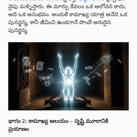
వైపు మళ్ళిస్తారు. ఈ మార్పు కేవలం ఒక ఆలోచన కాదు,
అది ఒక అనుభవం. అందుకే కామాఖ్య యాత్ర అనేది ఒక
పునర్జన్మ, కానీ జీవించి ఉండగానే పొందే అరుదైన
పునర్జన్మ.
భాగం 2:
కామాఖ్య ఆలయం – సృష్టి మూలానికి
ప్రయాణం