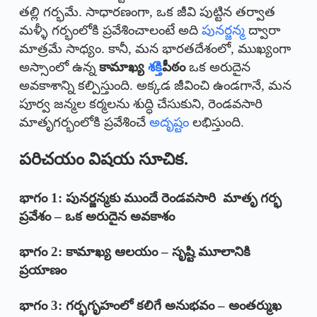
తల్లి గర్భమే. సాధారణంగా, ఒక జీవి పుట్టిన తర్వాత
మళ్ళీ గర్భంలోకి ప్రవేశించాలంటే అది
పునర్జన్మ
ద్వారా
మాత్రమే సాధ్యం. కానీ, మన భారతదేశంలో, ముఖ్యంగా
అస్సాంలో ఉన్న
కామాఖ్య
శక్తి
పీఠం
ఒక అరుదైన
అవకాశాన్ని కల్పిస్తుంది. అక్కడ జీవించి ఉండగానే, మన
పూర్వ జన్మల కర్మలను శుద్ధి చేసుకుని, రెండవసారి
మాతృగర్భంలోకి ప్రవేశించే
అదృష్టం
లభిస్తుంది.
పరిచయం విషయ సూచిక.
భాగం 1: పునర్జన్మకు ముందే రెండవసారి మాతృ గర్భ
ప్రవేశం – ఒక అరుదైన అవకాశం
భాగం 2: కామాఖ్య ఆలయం – సృష్టి మూలానికి
ప్రయాణం
భాగం 3: గర్భగృహంలో కలిగే అనుభవం – అంతర్ముఖ