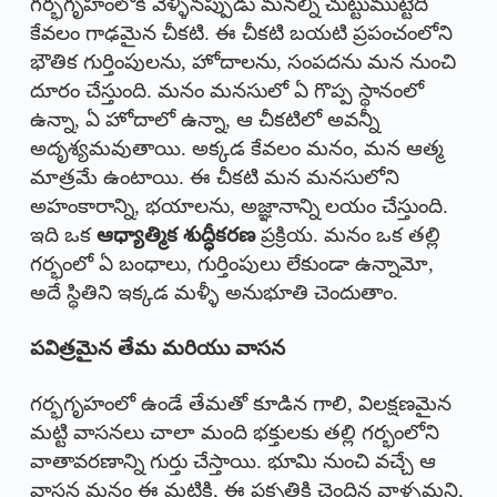
గర్భగృహంలోకి వెళ్ళినప్పుడు మనల్ని చుట్టుముట్టేది
కేవలం గాఢమైన చీకటి. ఈ చీకటి బయటి ప్రపంచంలోని
భౌతిక గుర్తింపులను, హోదాలను, సంపదను మన నుంచి
దూరం చేస్తుంది. మనం మనసులో ఏ గొప్ప స్థానంలో
ఉన్నా, ఏ హోదాలో ఉన్నా, ఆ చీకటిలో అవన్నీ
అదృశ్యమవుతాయి. అక్కడ కేవలం మనం, మన ఆత్మ
మాత్రమే ఉంటాయి. ఈ చీకటి మన మనసులోని
అహంకారాన్ని, భయాలను, అజ్ఞానాన్ని లయం చేస్తుంది.
ఇది ఒక
ఆధ్యాత్మిక శుద్ధీకరణ
ప్రక్రియ. మనం ఒక తల్లి
గర్భంలో ఏ బంధాలు, గుర్తింపులు లేకుండా ఉన్నామో,
అదే స్థితిని ఇక్కడ మళ్ళీ అనుభూతి చెందుతాం.
పవిత్రమైన తేమ మరియు వాసన
గర్భగృహంలో ఉండే తేమతో కూడిన గాలి, విలక్షణమైన
మట్టి వాసనలు చాలా మంది భక్తులకు తల్లి గర్భంలోని
వాతావరణాన్ని గుర్తు చేస్తాయి. భూమి నుంచి వచ్చే ఆ
వాసన మనం ఈ మట్టికి, ఈ ప్రకృతికి చెందిన వాళ్ళమని,