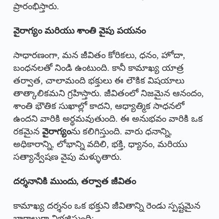
ప్రారంభిస్తారు.
వైరాగ్యం మరియు శాంతి వైపు పయనం
సాధారణంగా, మన జీవితం కోరికలు, ధనం, హోదా,
బంధనలతో నిండి ఉంటుంది. కానీ కామాఖ్య యాత్ర
తర్వాత, చాలామంది భక్తులు ఈ లౌకిక విషయాలు
తాత్కాలికమని గ్రహిస్తారు. జీవితంలో నిజమైన ఆనందం,
శాంతి భౌతిక సుఖాల్లో కాదని, ఆధ్యాత్మిక సాధనలో
ఉందని వారికి అర్థమవుతుంది. ఈ అనుభవం వారికి ఒక
రకమైన
వైరాగ్యం
ను కలిగిస్తుంది. వారు ధనాన్ని,
అధికారాన్ని, లోభాన్ని వదిలి, భక్తి, ధ్యానం, మరియు
సత్యాన్వేషణ వైపు మళ్ళుతారు.
దర్శనానికి ముందు, తర్వాత జీవితం
కామాఖ్య దర్శనం ఒక భక్తుని జీవితాన్ని రెండు స్పష్టమైన
భాగాలుగా విభజిస్తుంది: