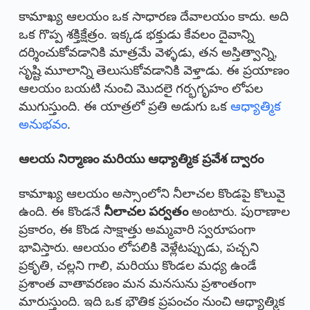
కామాఖ్య ఆలయం ఒక సాధారణ దేవాలయం కాదు. అది
ఒక గొప్ప శక్తిక్షేత్రం. ఇక్కడ భక్తుడు కేవలం దైవాన్ని
దర్శించుకోవడానికి మాత్రమే వెళ్ళడు, తన అస్తిత్వాన్ని,
సృష్టి మూలాన్ని తెలుసుకోవడానికి వెళ్తాడు. ఈ ప్రయాణం
ఆలయం బయటి నుంచి మొదలై గర్భగృహం లోపల
ముగుస్తుంది. ఈ యాత్రలో ప్రతి అడుగు ఒక
ఆధ్యాత్మిక
అనుభవం
.
ఆలయ నిర్మాణం మరియు ఆధ్యాత్మిక ప్రవేశ ద్వారం
కామాఖ్య ఆలయం అస్సాంలోని నీలాచల కొండపై కొలువై
ఉంది. ఈ కొండనే
నీలాచల పర్వతం
అంటారు. పురాణాల
ప్రకారం, ఈ కొండ సాక్షాత్తు అమ్మవారి స్వరూపంగా
భావిస్తారు. ఆలయం లోపలికి వెళ్లేటప్పుడు, పచ్చని
ప్రకృతి, చల్లని గాలి, మరియు కొండల మధ్య ఉండే
ప్రశాంత వాతావరణం మన మనసును ప్రశాంతంగా
మారుస్తుంది. ఇది ఒక భౌతిక ప్రపంచం నుంచి ఆధ్యాత్మిక