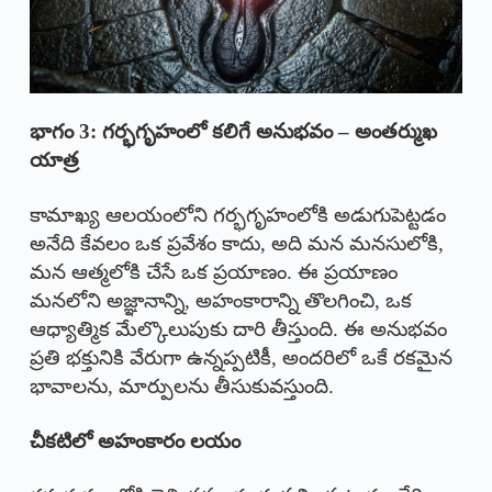
భాగం 3:
గర్భగృహంలో కలిగే అనుభవం – అంతర్ముఖ
యాత్ర
కామాఖ్య ఆలయంలోని గర్భగృహంలోకి అడుగుపెట్టడం
అనేది కేవలం ఒక ప్రవేశం కాదు, అది మన మనసులోకి,
మన ఆత్మలోకి చేసే ఒక ప్రయాణం. ఈ ప్రయాణం
మనలోని అజ్ఞానాన్ని, అహంకారాన్ని తొలగించి, ఒక
ఆధ్యాత్మిక మేల్కొలుపుకు దారి తీస్తుంది. ఈ అనుభవం
ప్రతి భక్తునికి వేరుగా ఉన్నప్పటికీ, అందరిలో ఒకే రకమైన
భావాలను, మార్పులను తీసుకువస్తుంది.
చీకటిలో అహంకారం లయం