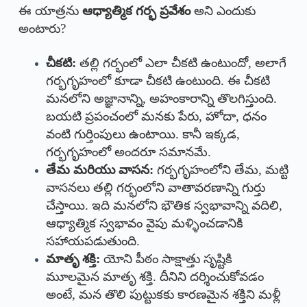
ఈ యాత్రను
ఆధ్యాత్మిక గర్భ ప్రవేశం
అని ఎందుకు
అంటారు?
చీకటి:
తల్లి గర్భంలో ఎలా చీకటి ఉంటుందో, అలాగే
గర్భగృహంలో కూడా చీకటి ఉంటుంది. ఈ చీకటి
మనలోని అజ్ఞానాన్ని, అహంకారాన్ని తొలగిస్తుంది.
బయటి ప్రపంచంలో మనకు పేరు, హోదా, ధనం
వంటి గుర్తింపులు ఉంటాయి. కానీ ఇక్కడ,
గర్భగృహంలో అందరూ సమానమే.
తేమ మరియు వాసన:
గర్భగృహంలోని తేమ, మట్టి
వాసనలు తల్లి గర్భంలోని వాతావరణాన్ని గుర్తు
చేస్తాయి. ఇది మనలోని భౌతిక స్వభావాన్ని వదిలి,
ఆధ్యాత్మిక స్వభావం వైపు మళ్ళించడానికి
సహాయపడుతుంది.
మాతృ శక్తి:
యోని పీఠం సాక్షాత్తు సృష్టికి
మూలమైన మాతృ శక్తి. దీనిని దర్శించుకోవడం
అంటే, మన తొలి పుట్టుకకు కారణమైన శక్తిని మళ్లీ