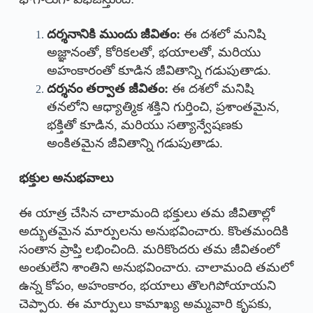
దర్శనానికి ముందు జీవితం:
ఈ దశలో మనిషి
అజ్ఞానంతో, కోరికలతో, భయాలతో, మరియు
అహంకారంతో కూడిన జీవితాన్ని గడుపుతాడు.
దర్శనం తర్వాత జీవితం:
ఈ దశలో మనిషి
తనలోని ఆధ్యాత్మిక శక్తిని గుర్తించి, ప్రశాంతమైన,
భక్తితో కూడిన, మరియు సత్యాన్వేషణకు
అంకితమైన జీవితాన్ని గడుపుతాడు.
భక్తుల అనుభవాలు
ఈ యాత్ర చేసిన చాలామంది భక్తులు తమ జీవితాల్లో
అద్భుతమైన మార్పులను అనుభవించారు. కొంతమందికి
సంతాన ప్రాప్తి లభించింది. మరికొందరు తమ జీవితంలో
అంతులేని శాంతిని అనుభవించారు. చాలామంది తమలో
ఉన్న కోపం, అహంకారం, భయాలు తొలగిపోయాయని
చెప్పారు. ఈ మార్పులు కామాఖ్య అమ్మవారి కృపకు,