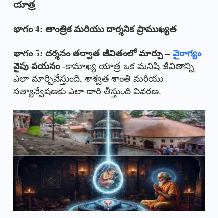
యాత్ర
భాగం 4: తాంత్రిక మరియు దార్శనిక ప్రాముఖ్యత
భాగం 5: దర్శనం తర్వాత జీవితంలో మార్పు –
వైరాగ్యం
వైపు పయనం
-కామాఖ్య యాత్ర ఒక మనిషి జీవితాన్ని
ఎలా మార్చివేస్తుంది, శాశ్వత శాంతి మరియు
సత్యాన్వేషణకు ఎలా దారి తీస్తుంది వివరణ.