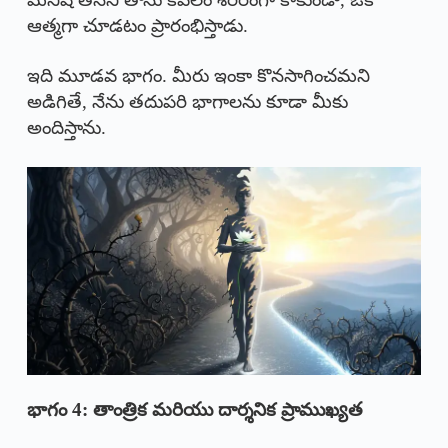
ఆత్మగా చూడటం ప్రారంభిస్తాడు.
ఇది మూడవ భాగం. మీరు ఇంకా కొనసాగించమని
అడిగితే, నేను తదుపరి భాగాలను కూడా మీకు
అందిస్తాను.
భాగం 4:
తాంత్రిక మరియు దార్శనిక ప్రాముఖ్యత