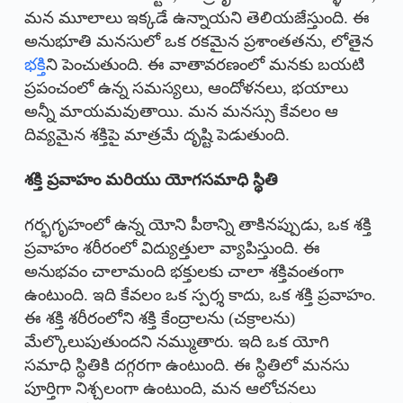
మన మూలాలు ఇక్కడే ఉన్నాయని తెలియజేస్తుంది. ఈ
అనుభూతి మనసులో ఒక రకమైన ప్రశాంతతను, లోతైన
భక్తి
ని పెంచుతుంది. ఈ వాతావరణంలో మనకు బయటి
ప్రపంచంలో ఉన్న సమస్యలు, ఆందోళనలు, భయాలు
అన్నీ మాయమవుతాయి. మన మనస్సు కేవలం ఆ
దివ్యమైన శక్తిపై మాత్రమే దృష్టి పెడుతుంది.
శక్తి ప్రవాహం మరియు యోగసమాధి స్థితి
గర్భగృహంలో ఉన్న యోని పీఠాన్ని తాకినప్పుడు, ఒక శక్తి
ప్రవాహం శరీరంలో విద్యుత్తులా వ్యాపిస్తుంది. ఈ
అనుభవం చాలామంది భక్తులకు చాలా శక్తివంతంగా
ఉంటుంది. ఇది కేవలం ఒక స్పర్శ కాదు, ఒక శక్తి ప్రవాహం.
ఈ శక్తి శరీరంలోని శక్తి కేంద్రాలను (చక్రాలను)
మేల్కొలుపుతుందని నమ్ముతారు. ఇది ఒక యోగి
సమాధి స్థితికి దగ్గరగా ఉంటుంది. ఈ స్థితిలో మనసు
పూర్తిగా నిశ్చలంగా ఉంటుంది, మన ఆలోచనలు