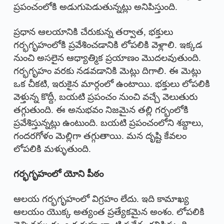
ప్రపంచంలోకి అడుగుపెడుతున్నట్లు అనిపిస్తుంది.
ప్రధాన ఆలయానికి చేరుకున్న తర్వాత, భక్తులు
గర్భగృహంలోకి ప్రవేశించడానికి లోపలికి వెళ్లాలి. ఇక్కడ
నుంచి అసలైన ఆధ్యాత్మిక ప్రయాణం మొదలవుతుంది.
గర్భగృహం వరకు నడవడానికి మెట్లు దిగాలి. ఈ మెట్లు
ఒక చీకటి, ఇరుకైన మార్గంలో ఉంటాయి. భక్తులు లోపలికి
వెళ్తున్న కొద్దీ, బయటి ప్రపంచం నుంచి వచ్చే వెలుతురు
తగ్గుతుంది. ఈ అనుభవం నిజమైన తల్లి గర్భంలోకి
ప్రవేశిస్తున్నట్లు ఉంటుంది. బయటి ప్రపంచంలోని శబ్దాలు,
గందరగోళం మెల్లిగా తగ్గుతాయి. మన దృష్టి కేవలం
లోపలికి మళ్ళుతుంది.
గర్భగృహంలో యోని పీఠం
ఆలయ గర్భగృహంలో విగ్రహం లేదు. ఇది కామాఖ్య
ఆలయం యొక్క అత్యంత ప్రత్యేకమైన అంశం. లోపలికి