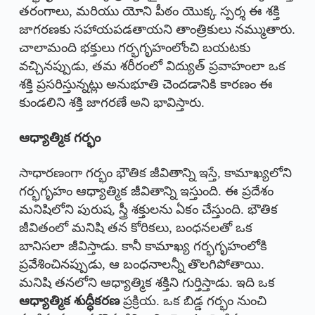
తరంగాలు, మరియు యోని పీఠం యొక్క స్పర్శ ఈ శక్తి
జాగరణకు సహాయపడతాయని తాంత్రికులు నమ్ముతారు.
చాలామంది భక్తులు గర్భగృహంలోంచి బయటకు
వచ్చినప్పుడు, తమ శరీరంలో విద్యుత్ ప్రవాహంలా ఒక
శక్తి ప్రసరిస్తున్నట్లు అనుభూతి చెందడానికి కారణం ఈ
కుండలిని శక్తి జాగరణే అని భావిస్తారు.
ఆధ్యాత్మిక గర్భం
సాధారణంగా గర్భం భౌతిక జీవితాన్ని ఇస్తే, కామాఖ్యలోని
గర్భగృహం ఆధ్యాత్మిక జీవితాన్ని ఇస్తుంది. ఈ ప్రదేశం
మనిషిలోని పురుష, స్త్రీ శక్తులను ఏకం చేస్తుంది. భౌతిక
జీవితంలో మనిషి తన కోరికలు, బంధనలతో ఒక
బానిసలా జీవిస్తాడు. కానీ కామాఖ్య గర్భగృహంలోకి
ప్రవేశించినప్పుడు, ఆ బంధనాలన్నీ తొలగిపోతాయి.
మనిషి తనలోని ఆధ్యాత్మిక శక్తిని గుర్తిస్తాడు. ఇది ఒక
ఆధ్యాత్మిక శుద్ధీకరణ
ప్రక్రియ. ఒక బిడ్డ గర్భం నుంచి