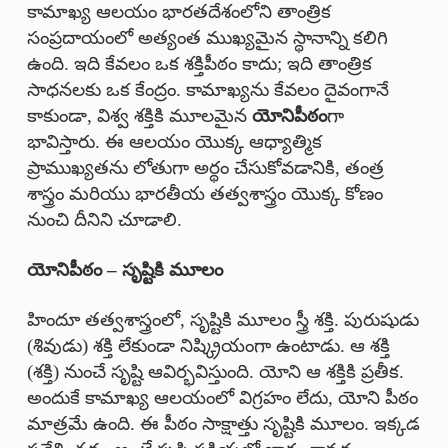
కామాఖ్య ఆలయం భారతదేశంలోని తాంత్రిక
సంప్రదాయంలో అత్యంత ముఖ్యమైన స్థానాన్ని కలిగి
ఉంది. ఇది కేవలం ఒక శక్తిపీఠం కాదు; ఇది తాంత్రిక
సాధనలకు ఒక కేంద్రం. కామాఖ్యను కేవలం దైవంగానే
కాకుండా, విశ్వ శక్తికి మూలమైన
యోనిపీఠం
గా
భావిస్తారు. ఈ ఆలయం యొక్క ఆధ్యాత్మిక
ప్రాముఖ్యతను లోతుగా అర్థం చేసుకోవడానికి, తంత్ర
శాస్త్రం మరియు భారతీయ తత్వశాస్త్రం యొక్క కోణం
నుంచి దీనిని చూడాలి.
యోనిపీఠం – సృష్టికి మూలం
హిందూ తత్వశాస్త్రంలో, సృష్టికి మూలం స్త్రీ శక్తి. పురుషుడు
(శివుడు) శక్తి లేకుండా నిష్క్రియంగా ఉంటాడు. ఆ శక్తి
(శక్తి) నుంచే సృష్టి ఆవిర్భవిస్తుంది. యోని ఆ శక్తికి ప్రతీక.
అందుకే కామాఖ్య ఆలయంలో విగ్రహం లేదు, యోని పీఠం
మాత్రమే ఉంది. ఈ పీఠం సాక్షాత్తు సృష్టికి మూలం. ఇక్కడ