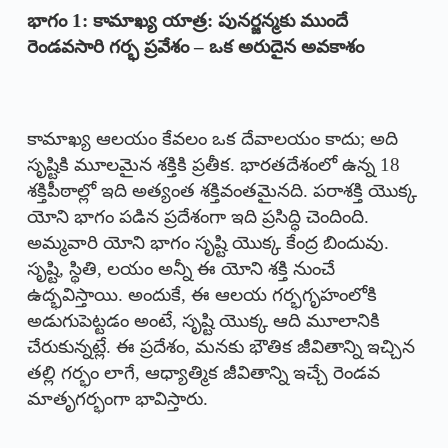
భాగం 1:
కామాఖ్య యాత్ర: పునర్జన్మకు ముందే
రెండవసారి గర్భ ప్రవేశం – ఒక అరుదైన అవకాశం
కామాఖ్య ఆలయం కేవలం ఒక దేవాలయం కాదు; అది
సృష్టికి మూలమైన శక్తికి ప్రతీక. భారతదేశంలో ఉన్న 18
శక్తిపీఠాల్లో ఇది అత్యంత శక్తివంతమైనది. పరాశక్తి యొక్క
యోని భాగం పడిన ప్రదేశంగా ఇది ప్రసిద్ధి చెందింది.
అమ్మవారి యోని భాగం సృష్టి యొక్క కేంద్ర బిందువు.
సృష్టి, స్థితి, లయం అన్నీ ఈ యోని శక్తి నుంచే
ఉద్భవిస్తాయి. అందుకే, ఈ ఆలయ గర్భగృహంలోకి
అడుగుపెట్టడం అంటే, సృష్టి యొక్క ఆది మూలానికి
చేరుకున్నట్లే. ఈ ప్రదేశం, మనకు భౌతిక జీవితాన్ని ఇచ్చిన
తల్లి గర్భం లాగే, ఆధ్యాత్మిక జీవితాన్ని ఇచ్చే రెండవ
మాతృగర్భంగా భావిస్తారు.