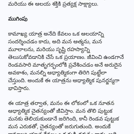
మరియు ఈ ఆలయ శక్తికి ప్రత్యక్ష సాక్ష్యాలు.
ముగింపు
కామాఖ్య యాత్ర అనేది కేవలం ఒక ఆలయాన్ని
సందర్శించడం కాదు, అది మన ఆత్మను, మన
మూలాలను, మరియు సృష్టి రహస్యాన్ని
తెలుసుకోవడానికి చేసే ఒక ప్రయాణం. జీవించి ఉండగానే
రెండవసారి మాతృగర్భంలోకి ప్రవేశించడం అనే అరుదైన
అవకాశం, మనల్ని ఆధ్యాత్మికంగా తిరిగి పుట్టేలా
చేస్తుంది. అందుకే ఈ యాత్రను ఆధ్యాత్మిక పునర్జన్మగా
భావిస్తారు.
ఈ యాత్ర తర్వాత, మనం ఈ లోకంలో ఒక నూతన
ఆధ్యాత్మిక చైతన్యంతో జీవిస్తాం. మన తొలి పుట్టుక
మనకు తెలియకుండానే జరిగింది, కానీ రెండవ పుట్టుక
మన ఎరుకతో, చైతన్యంతో జరుగుతుంది. అందుకే