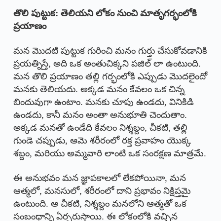
తొలి పుట్టుక: తెలియని లోకం నుంచి మాతృగర్భంలోకి
ప్రయాణం
మన మొదటి పుట్టుక గురించి మనం గుర్తు చేసుకోవడానికి
ప్రయత్నిస్తే, అది ఒక అంతుచిక్కని పజిల్ లా ఉంటుంది.
మన తొలి ప్రయాణం తల్లి గర్భంలోకి ఎప్పుడు మొదలైందో
మనకు తెలియదు. అక్కడ మనం కేవలం ఒక చిన్న
బిందువుగా ఉంటాం. మనకు చూపు ఉండదు, వినికిడి
ఉండదు, కానీ మనం అంతా అనుభూతి చెందుతాం.
అక్కడ మనతో ఉండేది కేవలం నిశ్శబ్దం, చీకటి, తల్లి
గుండె చప్పుడు, ఆమె శరీరంలో రక్త ప్రవాహం యొక్క
శబ్దం, మరియు అమ్మవారి లాంటి ఒక సంరక్షణ మాత్రమే.
ఈ అనుభవం మన జ్ఞాపకాలలో లేకపోయినా, మన
ఆత్మలో, మనసులో, శరీరంలో దాని ప్రభావం నిక్షిప్తమై
ఉంటుంది. ఆ చీకటి, నిశ్శబ్దం మనలోని ఆత్మతో ఒక
సంబంధాన్ని ఏర్పరుస్తాయి. ఈ లోకంలోకి వచ్చిన