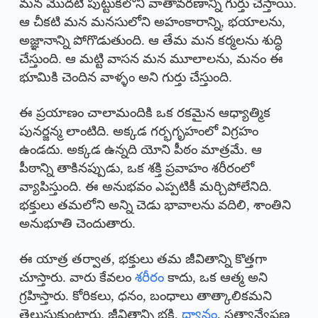
మన మొదటి పుట్టుకలోని వాతావరణాన్ని గుర్తు చేస్తాయి.
ఆ చీకటి మన మనసులోని అహంకారాన్ని, భయాలను,
అజ్ఞానాన్ని పోగొడుతుంది. ఆ తేమ మన కర్మలను శుద్ధి
చేస్తుంది. ఆ మట్టి వాసన మన మూలాలను, మనం ఈ
భూమికి చెందిన వాళ్ళం అని గుర్తు చేస్తుంది.
ఈ ప్రయాణం చాలామందికి ఒక రకమైన ఆధ్యాత్మిక
పునర్జన్మ లాంటిది. అక్కడ గర్భగృహంలో విగ్రహం
ఉండదు. అక్కడ ఉన్నది యోని పీఠం మాత్రమే. ఆ
పీఠాన్ని తాకినప్పుడు, ఒక శక్తి ప్రవాహం శరీరంలో
వ్యాపిస్తుంది. ఈ అనుభవం ఎప్పటికీ మర్చిపోలేనిది.
భక్తులు తమలోని అన్ని చెడు భావాలను వదిలి, శాంతిని
అనుభూతి చెందుతారు.
ఈ యాత్ర తర్వాత, భక్తులు తమ జీవితాన్ని కొత్తగా
చూస్తారు. వారు కేవలం
శరీరం
కాదు, ఒక ఆత్మ అని
గ్రహిస్తారు. కోరికలు, ధనం, బంధాలు తాత్కాలికమని
తెలుసుకుంటారు. జీవితాన్ని భక్తి,
ధ్యానం
, సత్యాన్వేషణ