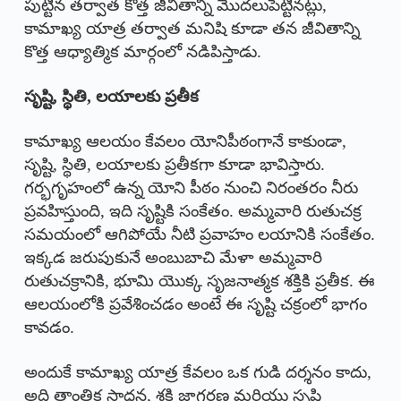
పుట్టిన తర్వాత కొత్త జీవితాన్ని మొదలుపెట్టినట్లు,
కామాఖ్య యాత్ర తర్వాత మనిషి కూడా తన జీవితాన్ని
కొత్త ఆధ్యాత్మిక మార్గంలో నడిపిస్తాడు.
సృష్టి, స్థితి, లయాలకు ప్రతీక
కామాఖ్య ఆలయం కేవలం యోనిపీఠంగానే కాకుండా,
సృష్టి, స్థితి, లయాలకు ప్రతీకగా కూడా భావిస్తారు.
గర్భగృహంలో ఉన్న యోని పీఠం నుంచి నిరంతరం నీరు
ప్రవహిస్తుంది, ఇది సృష్టికి సంకేతం. అమ్మవారి రుతుచక్ర
సమయంలో ఆగిపోయే నీటి ప్రవాహం లయానికి సంకేతం.
ఇక్కడ జరుపుకునే అంబుబాచి మేళా అమ్మవారి
రుతుచక్రానికి, భూమి యొక్క సృజనాత్మక శక్తికి ప్రతీక. ఈ
ఆలయంలోకి ప్రవేశించడం అంటే ఈ సృష్టి చక్రంలో భాగం
కావడం.
అందుకే కామాఖ్య యాత్ర కేవలం ఒక గుడి దర్శనం కాదు,
అది తాంత్రిక సాధన, శక్తి జాగరణ మరియు సృష్టి