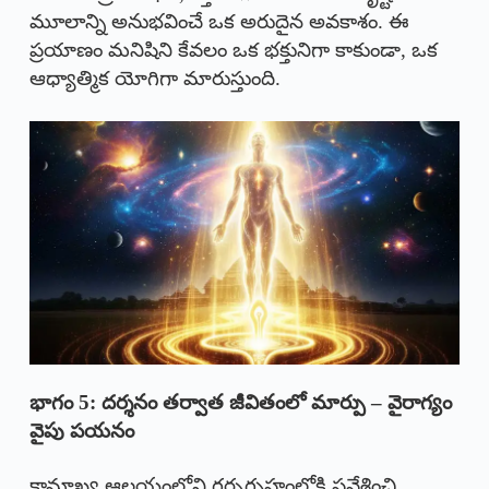
మూలాన్ని అనుభవించే ఒక అరుదైన అవకాశం. ఈ
ప్రయాణం మనిషిని కేవలం ఒక భక్తునిగా కాకుండా, ఒక
ఆధ్యాత్మిక యోగిగా మారుస్తుంది.
భాగం 5: దర్శనం తర్వాత జీవితంలో మార్పు – వైరాగ్యం
వైపు పయనం
కామాఖ్య ఆలయంలోని గర్భగృహంలోకి ప్రవేశించి