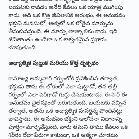
బయటకు రావడం అనేది కేవలం ఒక యాత్ర ముగింపు
కాదు, అది ఒక కొత్త జీవితానికి ఆరంభం. ఈ అనుభవం
భక్తుని మనసులో, ఆత్మలో ఒక లోతైన మార్పును
తీసుకువస్తుంది. ఈ మార్పు తాత్కాలికం కాదు, ఇది
జీవితాంతం ఉండేలా ఒక శాశ్వతమైన ప్రభావం
చూపుతుంది.
ఆధ్యాత్మిక పుట్టుక మరియు కొత్త దృక్పథం
కామాఖ్య అమ్మవారి గర్భంలోకి ప్రవేశించిన తర్వాత,
భక్తుడు తాను ఈ లోకంలో ఎలా పుట్టాడో, తన తల్లి
గర్భంలో ఎలా పెరిగాడో గుర్తు చేసుకుంటాడు. ఈసారి ఈ
అనుభవం చైతన్యంతో జరుగుతుంది. బయటకు వచ్చిన
తర్వాత, అతను ఒక ఆధ్యాత్మిక పునర్జన్మ పొందినట్లు
భావిస్తాడు. ఈ అనుభవం భక్తుని ఆలోచనా విధానాన్ని
పూర్తిగా మార్చివేస్తుంది. వారు తమని తాము కేవలం ఒక
శరీరం లేదా పేరుగా కాకుండా, ఒక ఆత్మగా చూడటం