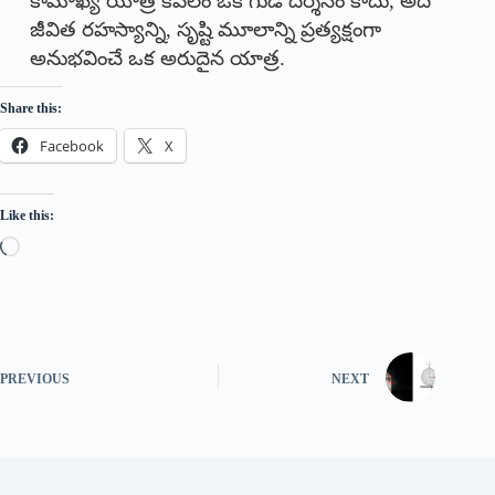
కామాఖ్య యాత్ర కేవలం ఒక గుడి దర్శనం కాదు, అది
జీవిత రహస్యాన్ని, సృష్టి మూలాన్ని ప్రత్యక్షంగా
అనుభవించే ఒక అరుదైన యాత్ర.
Share this:
Facebook
X
Like this:
PREVIOUS
NEXT