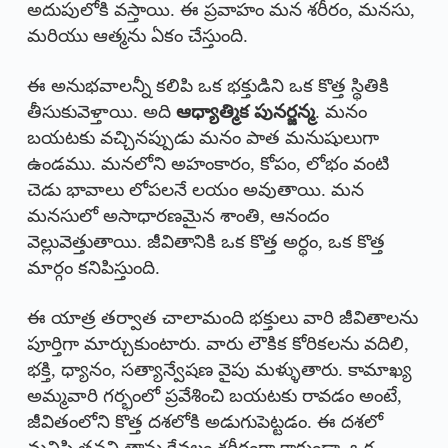
అదుపులోకి వస్తాయి. ఈ ప్రవాహం మన శరీరం, మనసు,
మరియు ఆత్మను ఏకం చేస్తుంది.
ఈ అనుభవాలన్నీ కలిపి ఒక భక్తుడిని ఒక కొత్త స్థితికి
తీసుకువెళ్తాయి. అది
ఆధ్యాత్మిక పునర్జన్మ
. మనం
బయటకు వచ్చినప్పుడు మనం పాత మనుషులుగా
ఉండము. మనలోని అహంకారం, కోపం, లోభం వంటి
చెడు భావాలు లోపలనే లయం అవుతాయి. మన
మనసులో అసాధారణమైన శాంతి, ఆనందం
వెల్లువెత్తుతాయి. జీవితానికి ఒక కొత్త అర్థం, ఒక కొత్త
మార్గం కనిపిస్తుంది.
ఈ యాత్ర తర్వాత చాలామంది భక్తులు వారి జీవితాలను
పూర్తిగా మార్చుకుంటారు. వారు లౌకిక కోరికలను వదిలి,
భక్తి, ధ్యానం, సత్యాన్వేషణ వైపు మళ్ళుతారు. కామాఖ్య
అమ్మవారి గర్భంలో ప్రవేశించి బయటకు రావడం అంటే,
జీవితంలోని కొత్త దశలోకి అడుగుపెట్టడం. ఈ దశలో
మనిషి తనని తాను కేవలం శరీరంగా కాకుండా, ఒక