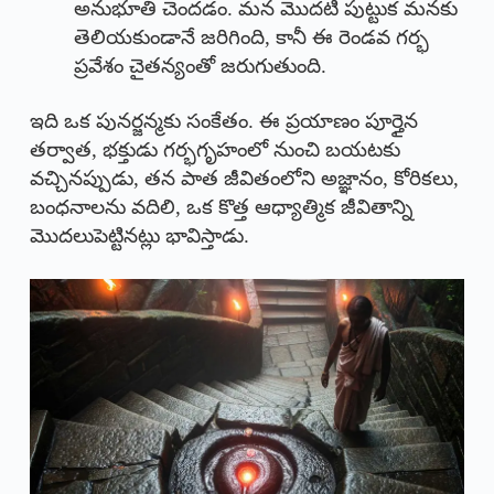
అనుభూతి చెందడం. మన మొదటి పుట్టుక మనకు
తెలియకుండానే జరిగింది, కానీ ఈ రెండవ గర్భ
ప్రవేశం చైతన్యంతో జరుగుతుంది.
ఇది ఒక పునర్జన్మకు సంకేతం. ఈ ప్రయాణం పూర్తైన
తర్వాత, భక్తుడు గర్భగృహంలో నుంచి బయటకు
వచ్చినప్పుడు, తన పాత జీవితంలోని అజ్ఞానం, కోరికలు,
బంధనాలను వదిలి, ఒక కొత్త ఆధ్యాత్మిక జీవితాన్ని
మొదలుపెట్టినట్లు భావిస్తాడు.