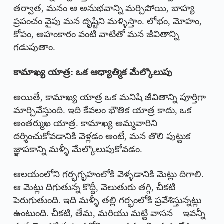
తర్వాత, మనం ఆ అనుభవాన్ని మర్చిపోయి, బాహ్య
ప్రపంచం వైపు మన దృష్టిని మళ్ళిస్తాం. లోభం, మోహం,
కోపం, అహంకారం వంటి వాటితో మన జీవితాన్ని
గడుపుతాం.
కామాఖ్య యాత్ర: ఒక ఆధ్యాత్మిక మేల్కొలుపు
అయితే, కామాఖ్య యాత్ర ఒక మనిషి జీవితాన్ని పూర్తిగా
మార్చివేస్తుంది. ఇది కేవలం భౌతిక యాత్ర కాదు, ఒక
అంతర్ముఖ యాత్ర. కామాఖ్య అమ్మవారిని
దర్శించుకోవడానికి వెళ్లడం అంటే, మన తొలి పుట్టుక
జ్ఞాపకాన్ని మళ్ళీ మేల్కొలుపుకోవడం.
ఆలయంలోని గర్భగృహంలోకి వెళ్ళడానికి మెట్లు దిగాలి.
ఆ మెట్లు దిగుతున్న కొద్దీ, వెలుతురు తగ్గి, చీకటి
పెరుగుతుంది. ఇది మళ్ళీ తల్లి గర్భంలోకి ప్రవేశిస్తున్నట్లు
ఉంటుంది. చీకటి, తేమ, మరియు మట్టి వాసన – ఇవన్నీ