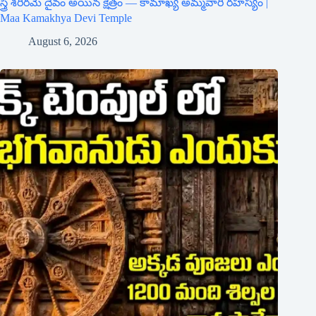
స్త్రీ శరీరమే దైవం అయిన క్షేత్రం — కామాఖ్య అమ్మవారి రహస్యం |
Maa Kamakhya Devi Temple
August 6, 2026