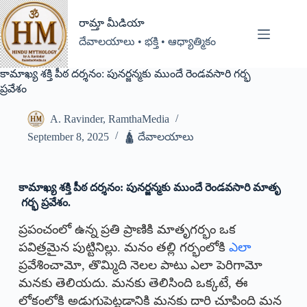
రామ్తా మీడియా
దేవాలయాలు • భక్తి • ఆధ్యాత్మికం
కామాఖ్య శక్తి పీఠ దర్శనం: పునర్జన్మకు ముందే రెండవసారి గర్భ
ప్రవేశం
A. Ravinder, RamthaMedia
September 8, 2025
🛕 దేవాలయాలు
కామాఖ్య శక్తి పీఠ దర్శనం: పునర్జన్మకు ముందే రెండవసారి మాతృ
గర్భ ప్రవేశం.
ప్రపంచంలో ఉన్న ప్రతి ప్రాణికి మాతృగర్భం ఒక
పవిత్రమైన పుట్టినిల్లు. మనం తల్లి గర్భంలోకి
ఎలా
ప్రవేశించామో, తొమ్మిది నెలల పాటు ఎలా పెరిగామో
మనకు తెలియదు. మనకు తెలిసింది ఒక్కటే, ఈ
లోకంలోకి అడుగుపెట్టడానికి మనకు దారి చూపింది మన