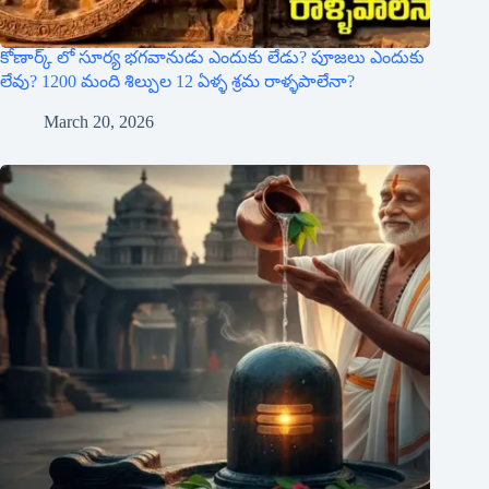
కోణార్క్ లో సూర్య భగవానుడు ఎందుకు లేడు? పూజలు ఎందుకు
లేవు? 1200 మంది శిల్పుల 12 ఏళ్ళ శ్రమ రాళ్ళపాలేనా?
March 20, 2026