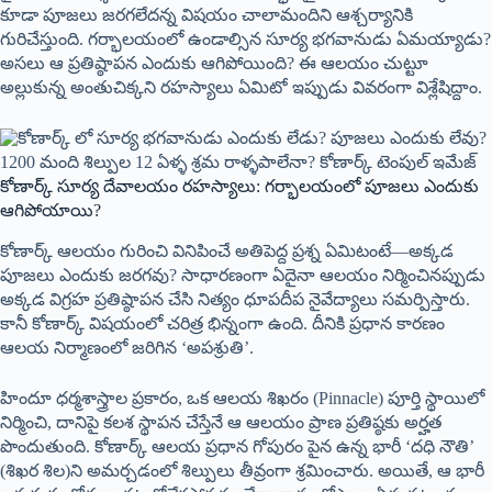
కూడా పూజలు జరగలేదన్న విషయం చాలామందిని ఆశ్చర్యానికి
గురిచేస్తుంది. గర్భాలయంలో ఉండాల్సిన సూర్య భగవానుడు ఏమయ్యాడు?
అసలు ఆ ప్రతిష్ఠాపన ఎందుకు ఆగిపోయింది? ఈ ఆలయం చుట్టూ
అల్లుకున్న అంతుచిక్కని రహస్యాలు ఏమిటో ఇప్పుడు వివరంగా విశ్లేషిద్దాం.
కోణార్క్ సూర్య దేవాలయం రహస్యాలు: గర్భాలయంలో పూజలు ఎందుకు
ఆగిపోయాయి?
కోణార్క్ ఆలయం గురించి వినిపించే అతిపెద్ద ప్రశ్న ఏమిటంటే—అక్కడ
పూజలు ఎందుకు జరగవు? సాధారణంగా ఏదైనా ఆలయం నిర్మించినప్పుడు
అక్కడ విగ్రహ ప్రతిష్ఠాపన చేసి నిత్యం ధూపదీప నైవేద్యాలు సమర్పిస్తారు.
కానీ కోణార్క్ విషయంలో చరిత్ర భిన్నంగా ఉంది. దీనికి ప్రధాన కారణం
ఆలయ నిర్మాణంలో జరిగిన ‘అపశ్రుతి’.
హిందూ ధర్మశాస్త్రాల ప్రకారం, ఒక ఆలయ శిఖరం (Pinnacle) పూర్తి స్థాయిలో
నిర్మించి, దానిపై కలశ స్థాపన చేస్తేనే ఆ ఆలయం ప్రాణ ప్రతిష్ఠకు అర్హత
పొందుతుంది. కోణార్క్ ఆలయ ప్రధాన గోపురం పైన ఉన్న భారీ ‘దధి నౌతి’
(శిఖర శిల)ని అమర్చడంలో శిల్పులు తీవ్రంగా శ్రమించారు. అయితే, ఆ భారీ