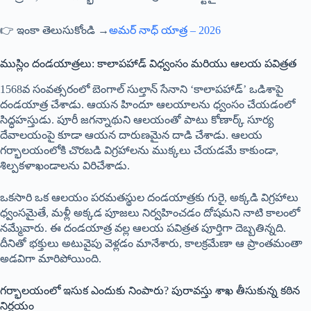
👉 ఇంకా తెలుసుకోండి →
అమర్ నాధ్ యాత్ర – 2026
ముస్లిం దండయాత్రలు: కాలాపహాడ్ విధ్వంసం మరియు ఆలయ పవిత్రత
1568వ సంవత్సరంలో బెంగాల్ సుల్తాన్ సేనాని ‘కాలాపహాడ్’ ఒడిశాపై
దండయాత్ర చేశాడు. ఆయన హిందూ ఆలయాలను ధ్వంసం చేయడంలో
సిద్ధహస్తుడు. పూరీ జగన్నాథుని ఆలయంతో పాటు కోణార్క్ సూర్య
దేవాలయంపై కూడా ఆయన దారుణమైన దాడి చేశాడు. ఆలయ
గర్భాలయంలోకి చొరబడి విగ్రహాలను ముక్కలు చేయడమే కాకుండా,
శిల్పకళాఖండాలను విరిచేశాడు.
ఒకసారి ఒక ఆలయం పరమతస్థుల దండయాత్రకు గురై, అక్కడి విగ్రహాలు
ధ్వంసమైతే, మళ్లీ అక్కడ పూజలు నిర్వహించడం దోషమని నాటి కాలంలో
నమ్మేవారు. ఈ దండయాత్ర వల్ల ఆలయ పవిత్రత పూర్తిగా దెబ్బతిన్నది.
దీనితో భక్తులు అటువైపు వెళ్లడం మానేశారు, కాలక్రమేణా ఆ ప్రాంతమంతా
అడవిగా మారిపోయింది.
గర్భాలయంలో ఇసుక ఎందుకు నింపారు? పురావస్తు శాఖ తీసుకున్న కఠిన
నిర్ణయం