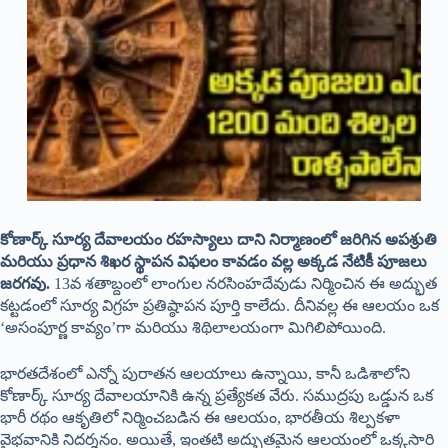
కోణార్క్ సూర్య దేవాలయం రహస్యాలు దాని నిర్మాణంలో జరిగిన అపశ్రుతి
మరియు ప్రధాన శిఖర స్థాపన విఫలం కావడం వల్ల అక్కడ నేటికీ పూజలు
జరగవు.
13వ శతాబ్దంలో లాంగుల నరసింహదేవుడు నిర్మించిన ఈ అద్భుత
కట్టడంలో సూర్య విగ్రహ ప్రతిష్ఠాపన పూర్తి కాలేదు. దీనివల్ల ఈ ఆలయం ఒక
‘అసంపూర్ణ కావ్యం’గా మరియు శిథిలాలయంగా మిగిలిపోయింది.
భారతదేశంలో ఎన్నో పురాతన ఆలయాలు ఉన్నాయి, కానీ ఒడిశాలోని
కోణార్క్ సూర్య దేవాలయానికి ఉన్న ప్రత్యేకత వేరు. సముద్రపు ఒడ్డున ఒక
భారీ రథం ఆకృతిలో నిర్మించబడిన ఈ ఆలయం, భారతీయ శిల్పకళా
వైభవానికి నిదర్శనం. అయితే, ఇంతటి అద్భుతమైన ఆలయంలో ఒక్కసారి