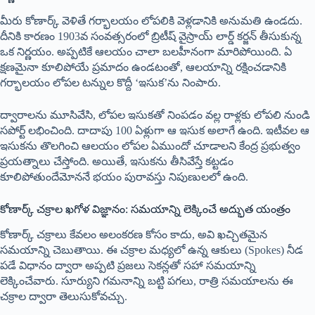
మీరు కోణార్క్ వెళితే గర్భాలయం లోపలికి వెళ్లడానికి అనుమతి ఉండదు.
దీనికి కారణం 1903వ సంవత్సరంలో బ్రిటీష్ వైస్రాయ్ లార్డ్ కర్జన్ తీసుకున్న
ఒక నిర్ణయం. అప్పటికే ఆలయం చాలా బలహీనంగా మారిపోయింది. ఏ
క్షణమైనా కూలిపోయే ప్రమాదం ఉండటంతో, ఆలయాన్ని రక్షించడానికి
గర్భాలయం లోపల టన్నుల కొద్దీ ‘ఇసుక’ను నింపారు.
ద్వారాలను మూసివేసి, లోపల ఇసుకతో నింపడం వల్ల రాళ్లకు లోపలి నుండి
సపోర్ట్ లభించింది. దాదాపు 100 ఏళ్లుగా ఆ ఇసుక అలాగే ఉంది. ఇటీవల ఆ
ఇసుకను తొలగించి ఆలయం లోపల ఏముందో చూడాలని కేంద్ర ప్రభుత్వం
ప్రయత్నాలు చేస్తోంది. అయితే, ఇసుకను తీసివేస్తే కట్టడం
కూలిపోతుందేమోననే భయం పురావస్తు నిపుణులలో ఉంది.
కోణార్క్ చక్రాల ఖగోళ విజ్ఞానం: సమయాన్ని లెక్కించే అద్భుత యంత్రం
కోణార్క్ చక్రాలు కేవలం అలంకరణ కోసం కాదు, అవి ఖచ్చితమైన
సమయాన్ని చెబుతాయి. ఈ చక్రాల మధ్యలో ఉన్న ఆకులు (Spokes) నీడ
పడే విధానం ద్వారా అప్పటి ప్రజలు సెకన్లతో సహా సమయాన్ని
లెక్కించేవారు. సూర్యుని గమనాన్ని బట్టి పగలు, రాత్రి సమయాలను ఈ
చక్రాల ద్వారా తెలుసుకోవచ్చు.