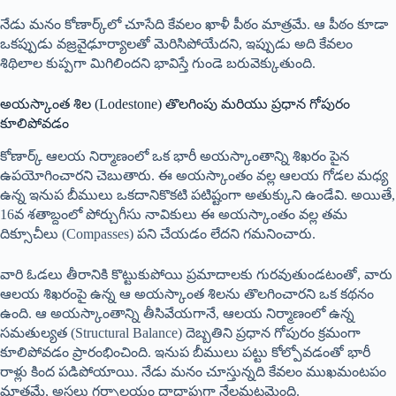
నేడు మనం కోణార్క్‌లో చూసేది కేవలం ఖాళీ పీఠం మాత్రమే. ఆ పీఠం కూడా
ఒకప్పుడు వజ్రవైఢూర్యాలతో మెరిసిపోయేదని, ఇప్పుడు అది కేవలం
శిథిలాల కుప్పగా మిగిలిందని భావిస్తే గుండె బరువెక్కుతుంది.
అయస్కాంత శిల (Lodestone) తొలగింపు మరియు ప్రధాన గోపురం
కూలిపోవడం
కోణార్క్ ఆలయ నిర్మాణంలో ఒక భారీ అయస్కాంతాన్ని శిఖరం పైన
ఉపయోగించారని చెబుతారు. ఈ అయస్కాంతం వల్ల ఆలయ గోడల మధ్య
ఉన్న ఇనుప బీములు ఒకదానికొకటి పటిష్టంగా అతుక్కుని ఉండేవి. అయితే,
16వ శతాబ్దంలో పోర్చుగీసు నావికులు ఈ అయస్కాంతం వల్ల తమ
దిక్సూచీలు (Compasses) పని చేయడం లేదని గమనించారు.
వారి ఓడలు తీరానికి కొట్టుకుపోయి ప్రమాదాలకు గురవుతుండటంతో, వారు
ఆలయ శిఖరంపై ఉన్న ఆ అయస్కాంత శిలను తొలగించారని ఒక కథనం
ఉంది. ఆ అయస్కాంతాన్ని తీసివేయగానే, ఆలయ నిర్మాణంలో ఉన్న
సమతుల్యత (Structural Balance) దెబ్బతిని ప్రధాన గోపురం క్రమంగా
కూలిపోవడం ప్రారంభించింది. ఇనుప బీములు పట్టు కోల్పోవడంతో భారీ
రాళ్లు కింద పడిపోయాయి. నేడు మనం చూస్తున్నది కేవలం ముఖమంటపం
మాత్రమే, అసలు గర్భాలయం దాదాపుగా నేలమట్టమైంది.