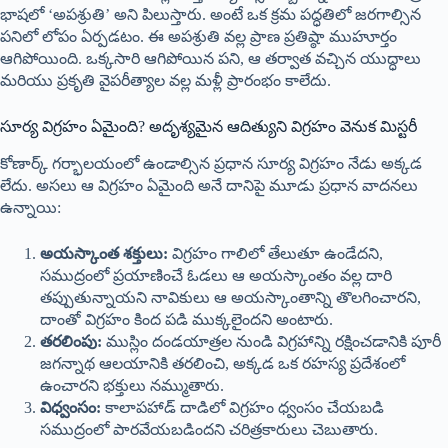
భాషలో ‘అపశ్రుతి’ అని పిలుస్తారు. అంటే ఒక క్రమ పద్ధతిలో జరగాల్సిన
పనిలో లోపం ఏర్పడటం. ఈ అపశ్రుతి వల్ల ప్రాణ ప్రతిష్ఠా ముహూర్తం
ఆగిపోయింది. ఒక్కసారి ఆగిపోయిన పని, ఆ తర్వాత వచ్చిన యుద్ధాలు
మరియు ప్రకృతి వైపరీత్యాల వల్ల మళ్లీ ప్రారంభం కాలేదు.
సూర్య విగ్రహం ఏమైంది? అదృశ్యమైన ఆదిత్యుని విగ్రహం వెనుక మిస్టరీ
కోణార్క్ గర్భాలయంలో ఉండాల్సిన ప్రధాన సూర్య విగ్రహం నేడు అక్కడ
లేదు. అసలు ఆ విగ్రహం ఏమైంది అనే దానిపై మూడు ప్రధాన వాదనలు
ఉన్నాయి:
అయస్కాంత శక్తులు:
విగ్రహం గాలిలో తేలుతూ ఉండేదని,
సముద్రంలో ప్రయాణించే ఓడలు ఆ అయస్కాంతం వల్ల దారి
తప్పుతున్నాయని నావికులు ఆ అయస్కాంతాన్ని తొలగించారని,
దాంతో విగ్రహం కింద పడి ముక్కలైందని అంటారు.
తరలింపు:
ముస్లిం దండయాత్రల నుండి విగ్రహాన్ని రక్షించడానికి పూరీ
జగన్నాథ ఆలయానికి తరలించి, అక్కడ ఒక రహస్య ప్రదేశంలో
ఉంచారని భక్తులు నమ్ముతారు.
విధ్వంసం:
కాలాపహాడ్ దాడిలో విగ్రహం ధ్వంసం చేయబడి
సముద్రంలో పారవేయబడిందని చరిత్రకారులు చెబుతారు.