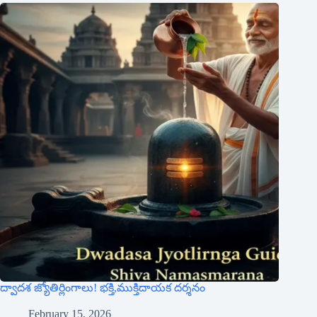
ద్వాదశ జ్యోతిర్లింగాలు! భక్తి,ముక్తిదాయక దర్శనం
February 15, 2026