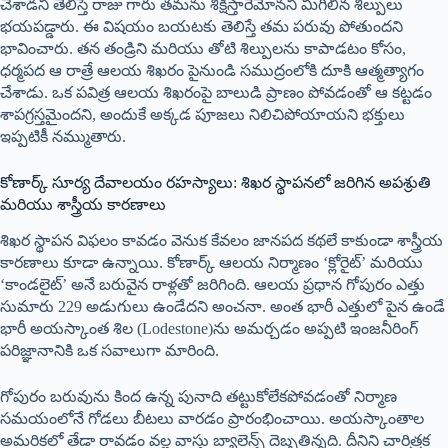
చేశాడని తెలిస్తే రాజు గారు తమను శిక్షిస్తారేమోనని మిగిలిన శిల్పులు
భయపడ్డారు. ఈ విషయం బయటకు తెలిస్తే తమ పరువు పోతుందని
భావించారు. తన తండ్రిని మరియు తోటి శిల్పులను కాపాడటం కోసం,
ధర్మపద ఆ రాత్రే ఆలయ శిఖరం పైనుండి సముద్రంలోకి దూకి ఆత్మత్యాగం
చేశాడు. ఒక పవిత్ర ఆలయ శిఖరంపై బాలుడి ప్రాణం పోవడంతో ఆ కట్టడం
శాపగ్రస్తమైందని, అందుకే అక్కడ పూజలు నిలిచిపోయాయని భక్తులు
ఇప్పటికీ నమ్ముతారు.
కోణార్క్ సూర్య దేవాలయం రహస్యాలు: శిఖర స్థాపనలో జరిగిన అపశ్రుతి
మరియు శాస్త్రీయ కారణాలు
శిఖర స్థాపన విఫలం కావడం వెనుక కేవలం జానపద కథలే కాకుండా శాస్త్రీయ
కారణాలు కూడా ఉన్నాయి. కోణార్క్ ఆలయ నిర్మాణం ‘క్లోరైట్’ మరియు
‘కాండలైట్’ అనే బరువైన రాళ్లతో జరిగింది. ఆలయ ప్రధాన గోపురం ఎత్తు
సుమారు 229 అడుగులు ఉండేదని అంచనా. అంత భారీ ఎత్తులో పైన ఉండే
భారీ అయస్కాంత శిల (Lodestone)ను అమర్చడం అప్పటి ఇంజనీరింగ్
పరిజ్ఞానానికి ఒక సవాలుగా మారింది.
గోపురం బరువును కింద ఉన్న పునాది తట్టుకోలేకపోవడంతో నిర్మాణ
సమయంలోనే గోడలు బీటలు వారడం ప్రారంభించాయి. అయస్కాంతాల
అమరికలో తేడా రావడం వల్ల వాస్తు బ్యాలెన్స్ దెబ్బతిన్నది. దీనిని చారిత్రక