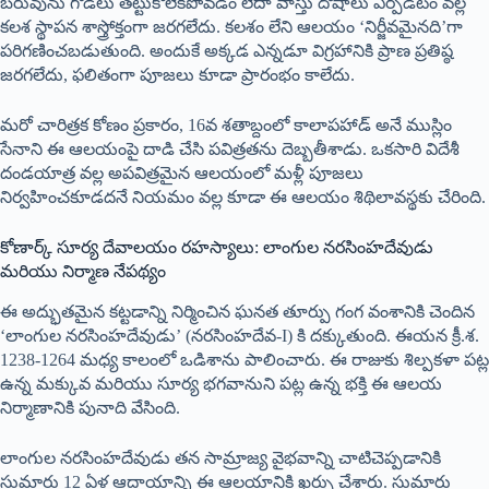
బరువును గోడలు తట్టుకోలేకపోవడం లేదా వాస్తు దోషాలు ఏర్పడటం వల్ల
కలశ స్థాపన శాస్త్రోక్తంగా జరగలేదు. కలశం లేని ఆలయం ‘నిర్జీవమైనది’గా
పరిగణించబడుతుంది. అందుకే అక్కడ ఎన్నడూ విగ్రహానికి ప్రాణ ప్రతిష్ఠ
జరగలేదు, ఫలితంగా పూజలు కూడా ప్రారంభం కాలేదు.
మరో చారిత్రక కోణం ప్రకారం, 16వ శతాబ్దంలో కాలాపహాడ్ అనే ముస్లిం
సేనాని ఈ ఆలయంపై దాడి చేసి పవిత్రతను దెబ్బతీశాడు. ఒకసారి విదేశీ
దండయాత్ర వల్ల అపవిత్రమైన ఆలయంలో మళ్లీ పూజలు
నిర్వహించకూడదనే నియమం వల్ల కూడా ఈ ఆలయం శిథిలావస్థకు చేరింది.
కోణార్క్ సూర్య దేవాలయం రహస్యాలు: లాంగుల నరసింహదేవుడు
మరియు నిర్మాణ నేపథ్యం
ఈ అద్భుతమైన కట్టడాన్ని నిర్మించిన ఘనత తూర్పు గంగ వంశానికి చెందిన
‘లాంగుల నరసింహదేవుడు’ (నరసింహదేవ-I) కి దక్కుతుంది. ఈయన క్రీ.శ.
1238-1264 మధ్య కాలంలో ఒడిశాను పాలించారు. ఈ రాజుకు శిల్పకళా పట్ల
ఉన్న మక్కువ మరియు సూర్య భగవానుని పట్ల ఉన్న భక్తి ఈ ఆలయ
నిర్మాణానికి పునాది వేసింది.
లాంగుల నరసింహదేవుడు తన సామ్రాజ్య వైభవాన్ని చాటిచెప్పడానికి
సుమారు 12 ఏళ్ల ఆదాయాన్ని ఈ ఆలయానికి ఖర్చు చేశారు. సుమారు