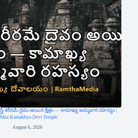
స్త్రీ శరీరమే దైవం అయిన క్షేత్రం — కామాఖ్య అమ్మవారి రహస్యం |
Maa Kamakhya Devi Temple
August 6, 2026