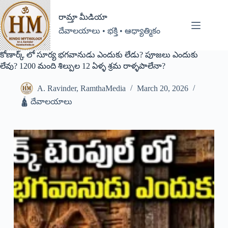
రామ్తా మీడియా
దేవాలయాలు • భక్తి • ఆధ్యాత్మికం
కోణార్క్ లో సూర్య భగవానుడు ఎందుకు లేడు? పూజలు ఎందుకు
లేవు? 1200 మంది శిల్పుల 12 ఏళ్ళ శ్రమ రాళ్ళపాలేనా?
A. Ravinder, RamthaMedia
March 20, 2026
🛕 దేవాలయాలు