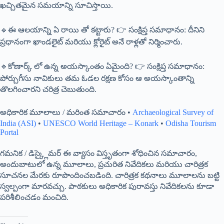
ఖచ్చితమైన సమయాన్ని సూచిస్తాయి.
🔹ఈ ఆలయాన్ని ఏ రాయి తో కట్టారు? 👉 సంక్షిప్త సమాధానం: దీనిని
ప్రధానంగా ఖాండలైట్ మరియు క్లోరైట్ అనే రాళ్లతో నిర్మించారు.
🔹కోణార్క్ లో ఉన్న అయస్కాంతం ఏమైంది? 👉 సంక్షిప్త సమాధానం:
పోర్చుగీసు నావికులు తమ ఓడల రక్షణ కోసం ఆ అయస్కాంతాన్ని
తొలగించారని చరిత్ర చెబుతుంది.
అధికారిక మూలాలు / మరింత సమాచారం •
Archaeological Survey of
India (ASI)
•
UNESCO World Heritage – Konark
•
Odisha Tourism
Portal
గమనిక / డిస్క్లైమర్ ఈ వ్యాసం విస్తృతంగా శోధించిన సమాచారం,
అందుబాటులో ఉన్న మూలాలు, ప్రచురిత నివేదికలు మరియు చారిత్రక
సూచనల మేరకు రూపొందించబడింది. చారిత్రక కథనాలు మూలాలను బట్టి
స్వల్పంగా మారవచ్చు. పాఠకులు అధికారిక పురావస్తు నివేదికలను కూడా
పరిశీలించడం మంచిది.