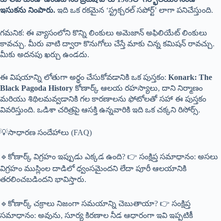
ఇసుకను నింపారు.
ఇది ఒక రకమైన ‘స్ట్రక్చరల్ సపోర్ట్’ లాగా పనిచేస్తుంది.
గమనిక: ఈ వ్యాసంలోని కొన్ని లింకులు అమెజాన్ అఫిలియేట్ లింకులు
కావచ్చు. మీరు వాటి ద్వారా కొనుగోలు చేస్తే మాకు చిన్న కమిషన్ రావచ్చు.
మీకు అదనపు ఖర్చు ఉండదు.
ఈ విషయాన్ని లోతుగా అర్థం చేసుకోవడానికి ఒక పుస్తకం:
Konark: The
Black Pagoda History
కోణార్క్ ఆలయ రహస్యాలు, దాని నిర్మాణం
మరియు శిథిలమవ్వడానికి గల కారణాలను ఫోటోలతో సహా ఈ పుస్తకం
వివరిస్తుంది. ఒడిశా చరిత్రపై ఆసక్తి ఉన్నవారికి ఇది ఒక చక్కని రిసోర్స్.
💡సాధారణ సందేహాలు (FAQ)
🔹కోణార్క్ విగ్రహం ఇప్పుడు ఎక్కడ ఉంది? 👉 సంక్షిప్త సమాధానం: అసలు
విగ్రహం ముస్లింల దాడిలో ధ్వంసమైందని లేదా పూరీ ఆలయానికి
తరలించబడిందని భావిస్తారు.
🔹కోణార్క్ చక్రాలు నిజంగా సమయాన్ని చెబుతాయా? 👉 సంక్షిప్త
సమాధానం: అవును, సూర్య కిరణాల నీడ ఆధారంగా ఇవి ఇప్పటికీ