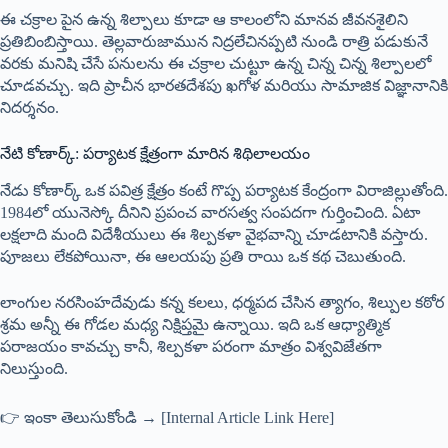
ఈ చక్రాల పైన ఉన్న శిల్పాలు కూడా ఆ కాలంలోని మానవ జీవనశైలిని
ప్రతిబింబిస్తాయి. తెల్లవారుజామున నిద్రలేచినప్పటి నుండి రాత్రి పడుకునే
వరకు మనిషి చేసే పనులను ఈ చక్రాల చుట్టూ ఉన్న చిన్న చిన్న శిల్పాలలో
చూడవచ్చు. ఇది ప్రాచీన భారతదేశపు ఖగోళ మరియు సామాజిక విజ్ఞానానికి
నిదర్శనం.
నేటి కోణార్క్: పర్యాటక క్షేత్రంగా మారిన శిథిలాలయం
నేడు కోణార్క్ ఒక పవిత్ర క్షేత్రం కంటే గొప్ప పర్యాటక కేంద్రంగా విరాజిల్లుతోంది.
1984లో యునెస్కో దీనిని ప్రపంచ వారసత్వ సంపదగా గుర్తించింది. ఏటా
లక్షలాది మంది విదేశీయులు ఈ శిల్పకళా వైభవాన్ని చూడటానికి వస్తారు.
పూజలు లేకపోయినా, ఈ ఆలయపు ప్రతి రాయి ఒక కథ చెబుతుంది.
లాంగుల నరసింహదేవుడు కన్న కలలు, ధర్మపద చేసిన త్యాగం, శిల్పుల కఠోర
శ్రమ అన్నీ ఈ గోడల మధ్య నిక్షిప్తమై ఉన్నాయి. ఇది ఒక ఆధ్యాత్మిక
పరాజయం కావచ్చు కానీ, శిల్పకళా పరంగా మాత్రం విశ్వవిజేతగా
నిలుస్తుంది.
👉 ఇంకా తెలుసుకోండి → [Internal Article Link Here]