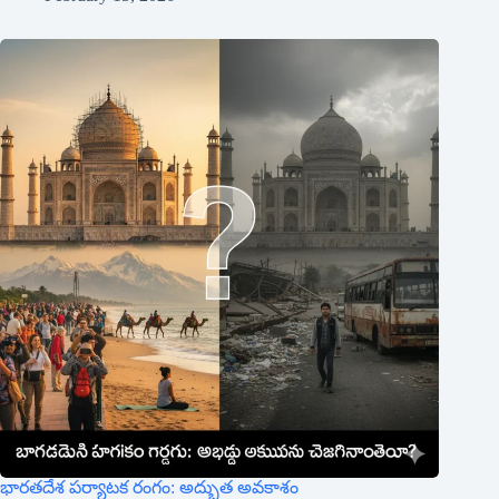
​భారతదేశ పర్యాటక రంగం: అద్భుత అవకాశం