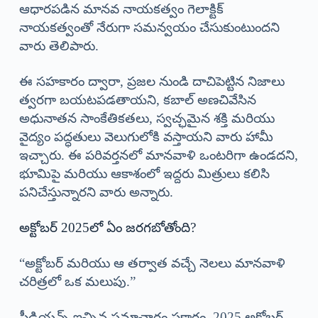
ఆధారపడిన మానవ నాయకత్వం గెలాక్టిక్
నాయకత్వంతో నేరుగా సమన్వయం చేసుకుంటుందని
వారు తెలిపారు.
ఈ సహకారం ద్వారా, ప్రజల నుండి దాచిపెట్టిన నిజాలు
త్వరగా బయటపడతాయని, కబాల్ అణచివేసిన
అధునాతన సాంకేతికతలు, స్వచ్ఛమైన శక్తి మరియు
వైద్యం పద్ధతులు వెలుగులోకి వస్తాయని వారు హామీ
ఇచ్చారు. ఈ పరివర్తనలో మానవాళి ఒంటరిగా ఉండదని,
భూమిపై మరియు ఆకాశంలో ఇద్దరు మిత్రులు కలిసి
పనిచేస్తున్నారని వారు అన్నారు.
అక్టోబర్ 2025లో ఏం జరగబోతోంది?
“అక్టోబర్ మరియు ఆ తర్వాత వచ్చే నెలలు మానవాళి
చరిత్రలో ఒక మలుపు.”
ప్లీడియన్స్ ఇచ్చిన సమాచారం ప్రకారం, 2025 అక్టోబర్