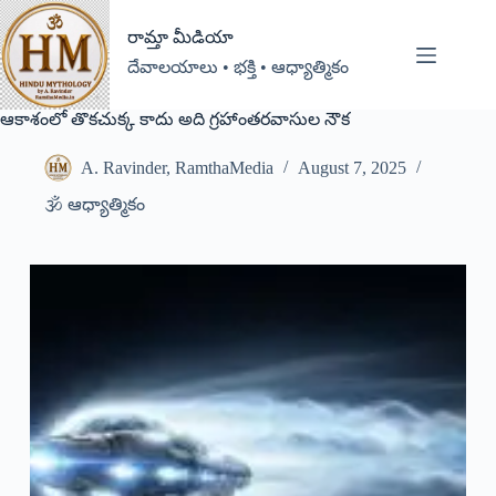
రామ్తా మీడియా
దేవాలయాలు • భక్తి • ఆధ్యాత్మికం
ఆకాశంలో తొకచుక్క కాదు అది గ్రహాంతరవాసుల నౌక
A. Ravinder, RamthaMedia
August 7, 2025
🕉️ ఆధ్యాత్మికం