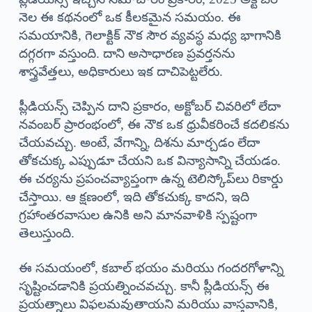
నెల ఈ కథనంలో ఒక కీలకమైన సమయం. ఈ
సమయానికి, గెలాక్టిక్ నౌక సౌర వ్యవస్థ మధ్య భాగానికి
దగ్గరగా వస్తుంది. దాని అసాధారణ ప్రవర్తనను
శాస్త్రవేత్తలు, అధికారులు ఇక దాచిపెట్టలేరు.
ప్లీడియన్స్ చెప్పిన దాని ప్రకారం, అక్టోబర్ చివరిలో లేదా
నవంబర్ ప్రారంభంలో, ఈ నౌక ఒక ధ్రువీకరించే కదలికను
చేయవచ్చు. అంటే, వేగాన్ని, దిశను మార్చడం లేదా
తోకచుక్క ఎప్పుడూ చేయని ఒక విన్యాసాన్ని చేయడం.
ఈ చర్యను ప్రపంచవ్యాప్తంగా ఉన్న టెలిస్కోప్‌లు రికార్డు
చేస్తాయి. ఆ క్షణంలో, ఇది తోకచుక్క కాదని, ఇది
గ్రహాంతరవాసుల ఉనికి అని మానవాళికి స్పష్టంగా
తెలుస్తుంది.
ఈ సమయంలో, కబాల్ భయం మరియు గందరగోళాన్ని
సృష్టించడానికి ప్రయత్నించవచ్చు. కానీ ప్లీడియన్స్ ఈ
ప్రయత్నాలు విఫలమవుతాయని మరియు వాస్తవానికి,