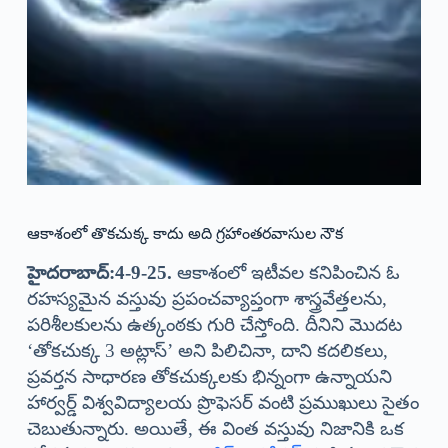
ఆకాశంలో తొకచుక్క కాదు అది గ్రహాంతరవాసుల నౌక
హైదరాబాద్:4-9-25.
ఆకాశంలో ఇటీవల కనిపించిన ఓ
రహస్యమైన వస్తువు ప్రపంచవ్యాప్తంగా శాస్త్రవేత్తలను,
పరిశీలకులను ఉత్కంఠకు గురి చేస్తోంది. దీనిని మొదట
‘తోకచుక్క 3 అట్లాస్’ అని పిలిచినా, దాని కదలికలు,
ప్రవర్తన సాధారణ తోకచుక్కలకు భిన్నంగా ఉన్నాయని
హార్వర్డ్ విశ్వవిద్యాలయ ప్రొఫెసర్ వంటి ప్రముఖులు సైతం
చెబుతున్నారు. అయితే, ఈ వింత వస్తువు నిజానికి ఒక