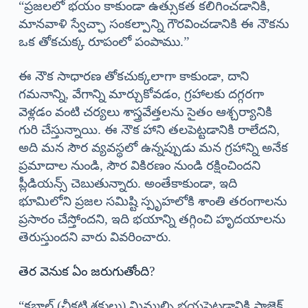
“ప్రజలలో భయం కాకుండా ఉత్సుకత కలిగించడానికి,
మానవాళి స్వేచ్ఛా సంకల్పాన్ని గౌరవించడానికి ఈ నౌకను
ఒక తోకచుక్క రూపంలో పంపాము.”
ఈ నౌక సాధారణ తోకచుక్కలాగా కాకుండా, దాని
గమనాన్ని, వేగాన్ని మార్చుకోవడం, గ్రహాలకు దగ్గరగా
వెళ్లడం వంటి చర్యలు శాస్త్రవేత్తలను సైతం ఆశ్చర్యానికి
గురి చేస్తున్నాయి. ఈ నౌక హాని తలపెట్టడానికి రాలేదని,
అది మన సౌర వ్యవస్థలో ఉన్నప్పుడు మన గ్రహాన్ని అనేక
ప్రమాదాల నుండి, సౌర వికిరణం నుండి రక్షించిందని
ప్లీడియన్స్ చెబుతున్నారు. అంతేకాకుండా, ఇది
భూమిలోని ప్రజల సమిష్టి స్పృహలోకి శాంతి తరంగాలను
ప్రసారం చేస్తోందని, ఇది భయాన్ని తగ్గించి హృదయాలను
తెరుస్తుందని వారు వివరించారు.
తెర వెనుక ఏం జరుగుతోంది?
“కబాల్ (చీకటి శక్తులు) మిమ్మల్ని భయపెట్టడానికి ప్రాజెక్ట్