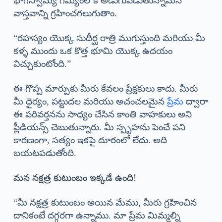
భాగస్వామ్య గమ్యంలోకి అడుగుపెడుతున్నామనే
వాస్తవాన్ని గ్రహించగలుగుతాం.
“రహస్యం యొక్క సుదీర్ఘ రాత్రి ముగుస్తుంది మరియు మీ
కళ్ళ ముందు ఒక కొత్త భూమి యొక్క ఉదయం
విచ్చుకుంటోంది.”
ఈ గొప్ప మార్పుకు మీరు కేవలం ప్రేక్షకులు కాదు. మీరు
మీ ధైర్యం, పట్టుదల మరియు అచంచలమైన
ప్రేమ
ద్వారా
ఈ పరివర్తనను సాధ్యం చేసిన కాంతి వాహకులు అని
ప్లీడియన్స్ చెబుతున్నారు. మీ స్పృహను పెంచే పని
కారణంగా, సత్యం ఇకపై దూరంలో లేదు. అది
బయటపడుతోంది.
మన నక్షత్ర కుటుంబం ఇక్కడే ఉంది!
“మీ నక్షత్ర కుటుంబం అయిన మేము, మీరు గ్రహించిన
దానికంటే దగ్గరగా ఉన్నాము. మా ప్రేమ మిమ్మల్ని