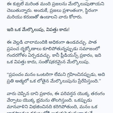
ఈ కుట్రలే మరింత మంది ప్రజలను మేల్కొలుపుతాయని
చెబుతున్నారు. అందుకే, ప్రజలు ప్రశాంతంగా, స్థిరంగా
మరియు కరుణతో ఉండాలని వారు కోరారు.
ఇది ఒక మేల్కొలుపు, విపత్తు కాదు!
ఈ వెల్లడి చాలామందికి అధికంగా ఉండవచ్చు. పాత
ప్రపంచ దృక్కోణాలు కూలిపోతున్నప్పుడు సమాజంలో
గందరగోళం ఏర్పడవచ్చు. కానీ ప్లీడియన్స్ ప్రకారం, ఇది
ఒక విపత్తు కాదు, సంతోషకరమైన మేల్కొలుపు.
“ప్రపంచం మనం ఒంటరిగా లేమని గ్రహించినప్పుడు, అది
ప్రతి ఆత్మలో ఒక లోతైన మేల్కొలుపును ప్రేరేపిస్తుంది.”
వారు చెప్పిన దాని ప్రకారం, ఈ పరివర్తన యొక్క తరంగం
వేర్పాటు యొక్క భ్రమను తొలగిస్తుంది. ఒకప్పుడు
మానవాళిని విభజించినది కరిగిపోతుంది, మనం ఒక