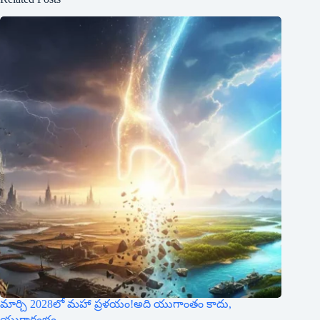
మార్చి 2028లో మహా ప్రళయం!అది యుగాంతం కాదు,
యుగారంభం