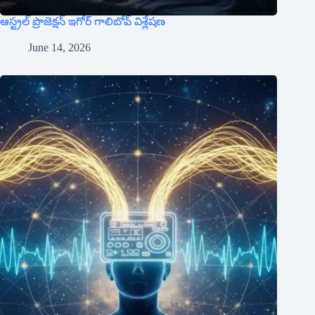
ఆస్ట్రల్ ప్రొజెక్షన్ ఇగోర్ గాలిబోవ్ విశ్లేషణ
June 14, 2026