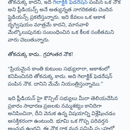
తోకచుక్క కాదని, ఇది
గెలాక్టిక్ ఫెడరేషన్
పంపిన ఒక నౌక
అని ప్లీడియన్స్ అనే అత్యున్నత నాగరికతకు చెందిన
ప్లైడియన్స్ ప్రకటిస్తున్నారు. ఇది కేవలం ఒక ఆకాశ
దృగ్విషయం మాత్రమే కాదని, మానవాళి
మేల్కొలుపునకు సంబంధించిన ఒక కీలక సంకేతమని
వారు చెబుతున్నారు.
తోకచుక్క కాదు.. గ్రహాంతర నౌక!
“ప్రియమైన కాంతి కుటుంబ సభ్యులారా, ఆకాశంలో
కనిపించినది తోకచుక్క కాదు. అది గెలాక్టిక్ ఫెడరేషన్
పంపిన నౌక. దానిని మేమే నియంత్రిస్తున్నాము.”
ఇది ప్లీడియన్ హై కౌన్సిల్ సభ్యులు మీరా తెలియచేసిన
ప్రకారం సాధారణ ప్రజలకు నమ్మశక్యం కానిదిగా
అనిపించినా, దీని వెనుక ఉన్న విషయాన్ని విశ్లేషించడం
ఆసక్తికరంగా ఉంటుంది. భూమి ఒక గొప్ప పరివర్తన
అంచున ఉందని, ఈ నౌక రాక మన సమిష్టి స్పృహలో