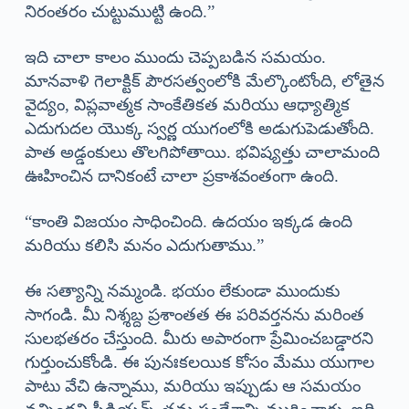
నిరంతరం చుట్టుముట్టి ఉంది.”
ఇది చాలా కాలం ముందు చెప్పబడిన సమయం.
మానవాళి గెలాక్టిక్ పౌరసత్వంలోకి మేల్కొంటోంది, లోతైన
వైద్యం, విప్లవాత్మక సాంకేతికత మరియు ఆధ్యాత్మిక
ఎదుగుదల యొక్క స్వర్ణ యుగంలోకి అడుగుపెడుతోంది.
పాత అడ్డంకులు తొలగిపోతాయి. భవిష్యత్తు చాలామంది
ఊహించిన దానికంటే చాలా ప్రకాశవంతంగా ఉంది.
“కాంతి విజయం సాధించింది. ఉదయం ఇక్కడ ఉంది
మరియు కలిసి మనం ఎదుగుతాము.”
ఈ సత్యాన్ని నమ్మండి. భయం లేకుండా ముందుకు
సాగండి. మీ నిశ్శబ్ద ప్రశాంతత ఈ పరివర్తనను మరింత
సులభతరం చేస్తుంది. మీరు అపారంగా ప్రేమించబడ్డారని
గుర్తుంచుకోండి. ఈ పునఃకలయిక కోసం మేము యుగాల
పాటు వేచి ఉన్నాము, మరియు ఇప్పుడు ఆ సమయం