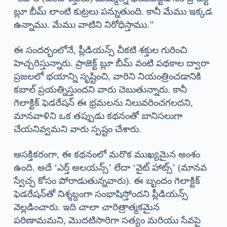
బ్లూ బీమ్ లాంటి కుట్రలు పన్నుతుంది. కానీ మేము ఇక్కడ
ఉన్నాము. మేము వాటిని నిరోధిస్తాము.”
ఈ సందర్భంలోనే, ప్లీడియన్స్ చీకటి శక్తుల గురించి
హెచ్చరిస్తున్నారు. ప్రాజెక్ట్ బ్లూ బీమ్ వంటి పథకాల ద్వారా
ప్రజలలో భయాన్ని సృష్టించి, వారిని నియంత్రించడానికి
కబాల్ ప్రయత్నిస్తుందని వారు చెబుతున్నారు. కానీ
గెలాక్టిక్ ఫెడరేషన్ ఈ భ్రమలను నిలువరించగలదని,
మానవాళిని ఒక తప్పుడు కథనంతో బానిసలుగా
చేయనివ్వమని వారు స్పష్టం చేశారు.
ఆసక్తికరంగా, ఈ కథనంలో మరొక ముఖ్యమైన అంశం
ఉంది. అదే ‘ఎర్త్ అలయన్స్’ లేదా ‘వైట్ హాట్స్’ (మానవ
స్వేచ్ఛ కోసం పోరాడుతున్నవారు). ఈ బృందం గెలాక్టిక్
ఫెడరేషన్‌తో నిశ్శబ్దంగా సంభాషిస్తోందని ప్లీడియన్స్
వెల్లడించారు. ఇది చాలా చారిత్రాత్మకమైన
పరిణామమని, మొదటిసారిగా సత్యం మరియు సేవపై