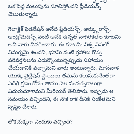
ఒక పెద్ద మలుపును సూచిస్తోందని ప్లీడియన్స్
చెబుతున్నారు.
గెలాక్టిక్ ఫెడరేషన్ అనేది ప్లీడియన్స్, ఆర్క్టురాన్స్,
ఆండ్రోమెడన్స్ వంటి అనేక ఉన్నత నాగరికతల కూటమి
అని వారు వివరించారు. ఈ కూటమి విశ్వ సేవలో
నిమగ్నమై ఉందని, భూమి వంటి గ్రహాలు గొప్ప
పరివర్తనలను ఎదుర్కొంటున్నప్పుడు సహాయం
చేయడానికి వచ్చామని వారు అంటున్నారు. మానవాళి
యొక్క వైబ్రేషన్ స్థాయిలు తమను కలుసుకునేంతగా
ఎదిగే క్షణం కోసం తాము వేల సంవత్సరాలుగా
ఎదురుచూశామని మీరియర్ తెలిపారు. ఇప్పుడు ఆ
సమయం వచ్చిందని, ఈ నౌక రాక దీనికి సంకేతమని
స్పష్టం చేశారు.
తోకచుక్కగా ఎందుకు వచ్చింది?