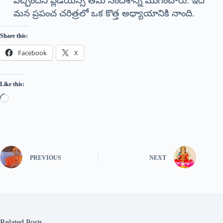
వచ్చిందని ప్లీడియన్స్ తమ సందేశాన్ని ముగించారు. ఇది
మన ప్రపంచ చరిత్రలో ఒక కొత్త అధ్యాయానికి నాంది.
Share this:
Facebook
X
Like this:
PREVIOUS
NEXT
Related Posts