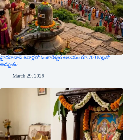
హైదరాబాద్ శివార్లలో ఓంకారేశ్వర ఆలయం రూ.700 కోట్లతో
అద్భుతం
March 29, 2026