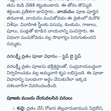
తమ కుడి చేతికి కట్టుకుంటారు. ఈ తోరం తొమ్మిది
శక్తులకు ప్రతీకగా భావిస్తారు.
. వాయనం:
పూజ పూర్తైన
తరువాత, వాయనం పంచుకోవడం ఈ వ్రతంలో మరొక
విశేషం. వివాహిత స్త్రీలకు పసుపు, కుంకుమ, గాజులు,
పూలు, పండ్లతో కూడిన వాయనాన్ని పంచిస్తారు. ఈ
విధంగా పంచుకోవడం వల్ల సౌభాగ్యం పెరుగుతుందని
నమ్మకం.
వరలక్ష్మీ వ్రతం పూజా విధానం – స్టెప్ బై స్టెప్
వరలక్ష్మీ వ్రతం పూజను భక్తిశ్రద్ధలతో, సంప్రదాయబద్ధంగా
నిర్వహించడం వల్ల అమ్మవారి కృప లభిస్తుంది. ఈ పూజా
విధానాన్ని సులభంగా అర్థం చేసుకునేలా ఇక్కడ
దశలవారీగా వివరించబడింది.
పూజకు ముందు చేయవలసిన పనులు
శుద్ధి:
వ్రతం చేసే రోజున తెల్లవారుజామున నిద్రలేచి,