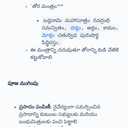
`తోర మంత్రం:**
బద్దనామి మహాసూత్రం నవగ్రంధి
సమన్వితం,
ధర్మం
, అర్థం, కామం,
మోక్షం
చతుర్విధ పురుషార్థ
సిద్ధిరస్తు.
ఈ మంత్రాన్ని చదువుతూ తోరాన్ని కుడి చేతికి
కట్టుకోవాలి.
పూజ ముగింపు
ప్రసాదం పంపిణీ:
నైవేద్యంగా సమర్పించిన
ప్రసాదాన్ని కుటుంబ సభ్యులకు మరియు
బంధుమిత్రులకు పంచి పెట్టాలి.