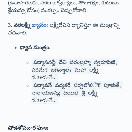
(ఉదాహరణకు, సకల ఐశ్వర్యాలు, సౌభాగ్యం, కుటుంబ
శ్రేయస్సు కోసం) సంకల్పం చెప్పుకోవాలి.
3. వరలక్ష్మీ
ధ్యానం
:
లక్ష్మీదేవిని ధ్యానిస్తూ ఈ మంత్రాన్ని
చదవాలి.
ధ్యాన మంత్రం:
పద్మాసనస్థే దేవి పరంబ్రహ్మ స్వరూపిణి,
పరమేశి జగన్మాతః మహా లక్ష్మీ
నమోస్తుతే.
పద్మావనే పద్మకరే సర్వలోకैक పూజితే,
నారాయణస్య దయితే శ్రీ లక్ష్మీ
నమోస్తుతే.
షోడశోపచార పూజ