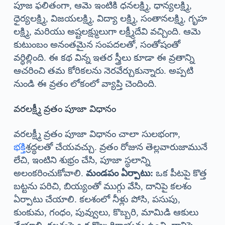
పూజ ఫలితంగా, ఆమె ఇంటికి ధనలక్ష్మి, ధాన్యలక్ష్మి,
ధైర్యలక్ష్మి, విజయలక్ష్మి, విద్యా లక్ష్మి, సంతానలక్ష్మి, గృహ
లక్ష్మి, మరియు అష్టలక్ష్ములుగా లక్ష్మీదేవి వచ్చింది. ఆమె
కుటుంబం అనంతమైన సంపదలతో, సంతోషంతో
వర్ధిల్లింది. ఈ కథ విన్న ఇతర స్త్రీలు కూడా ఈ వ్రతాన్ని
ఆచరించి తమ కోరికలను నెరవేర్చుకున్నారు. అప్పటి
నుండి ఈ వ్రతం లోకంలో వ్యాప్తి చెందింది.
వరలక్ష్మీ వ్రతం పూజా విధానం
వరలక్ష్మీ వ్రతం పూజా విధానం చాలా సులభంగా,
భక్తి
శ్రద్ధలతో చేయవచ్చు. వ్రతం రోజున తెల్లవారుజామునే
లేచి, ఇంటిని శుభ్రం చేసి, పూజా స్థలాన్ని
అలంకరించుకోవాలి.
మండపం ఏర్పాటు:
ఒక పీటపై కొత్త
బట్టను పరిచి, బియ్యంతో ముగ్గు వేసి, దానిపై కలశం
ఏర్పాటు చేయాలి. కలశంలో నీళ్లు పోసి, పసుపు,
కుంకుమ, గంధం, పువ్వులు, కొబ్బరి, మామిడి ఆకులు