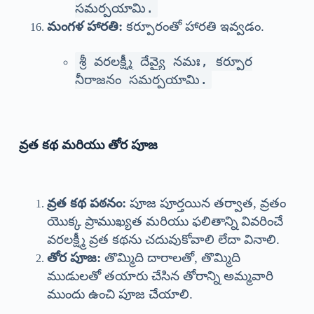
సమర్పయామి.
మంగళ హారతి:
కర్పూరంతో హారతి ఇవ్వడం.
శ్రీ వరలక్ష్మీ దేవ్యై నమః, కర్పూర
నీరాజనం సమర్పయామి.
వ్రత కథ మరియు తోర పూజ
వ్రత కథ పఠనం:
పూజ పూర్తయిన తర్వాత, వ్రతం
యొక్క ప్రాముఖ్యత మరియు ఫలితాన్ని వివరించే
వరలక్ష్మీ వ్రత కథను చదువుకోవాలి లేదా వినాలి.
తోర పూజ:
తొమ్మిది దారాలతో, తొమ్మిది
ముడులతో తయారు చేసిన తోరాన్ని అమ్మవారి
ముందు ఉంచి పూజ చేయాలి.