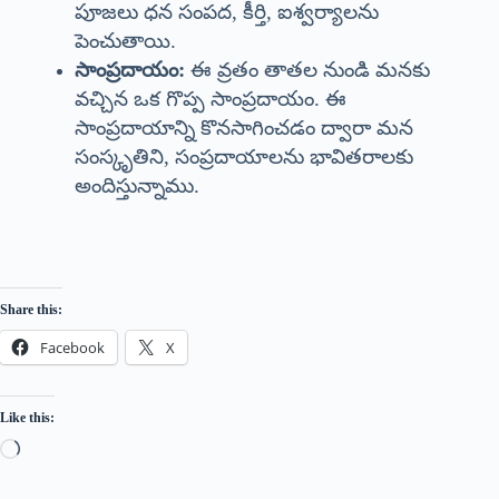
పూజలు ధన సంపద, కీర్తి, ఐశ్వర్యాలను
పెంచుతాయి.
సాంప్రదాయం:
ఈ వ్రతం తాతల నుండి మనకు
వచ్చిన ఒక గొప్ప సాంప్రదాయం. ఈ
సాంప్రదాయాన్ని కొనసాగించడం ద్వారా మన
సంస్కృతిని, సంప్రదాయాలను భావితరాలకు
అందిస్తున్నాము.
Share this:
Facebook
X
Like this: