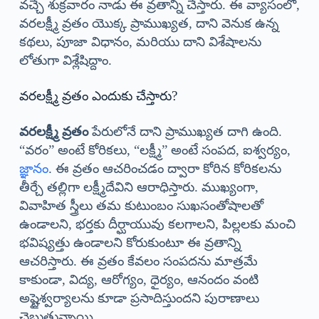
వచ్చే శుక్రవారం నాడు ఈ వ్రతాన్ని చేస్తారు. ఈ వ్యాసంలో,
వరలక్ష్మీ వ్రతం యొక్క ప్రాముఖ్యత, దాని వెనుక ఉన్న
కథలు, పూజా విధానం, మరియు దాని విశేషాలను
లోతుగా విశ్లేషిద్దాం.
వరలక్ష్మీ వ్రతం ఎందుకు చేస్తారు?
వరలక్ష్మీ వ్రతం
పేరులోనే దాని ప్రాముఖ్యత దాగి ఉంది.
“వరం” అంటే కోరికలు, “లక్ష్మీ” అంటే సంపద, ఐశ్వర్యం,
జ్ఞానం
. ఈ వ్రతం ఆచరించడం ద్వారా కోరిన కోరికలను
తీర్చే తల్లిగా లక్ష్మీదేవిని ఆరాధిస్తారు. ముఖ్యంగా,
వివాహిత స్త్రీలు తమ కుటుంబం సుఖసంతోషాలతో
ఉండాలని, భర్తకు దీర్ఘాయువు కలగాలని, పిల్లలకు మంచి
భవిష్యత్తు ఉండాలని కోరుకుంటూ ఈ వ్రతాన్ని
ఆచరిస్తారు. ఈ వ్రతం కేవలం సంపదను మాత్రమే
కాకుండా, విద్య, ఆరోగ్యం, ధైర్యం, ఆనందం వంటి
అష్టైశ్వర్యాలను కూడా ప్రసాదిస్తుందని పురాణాలు
చెబుతున్నాయి.