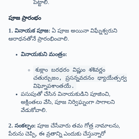
పెట్టాలి.
పూజ ప్రారంభం
1. వినాయక పూజ:
ఏ పూజ అయినా విఘ్నేశ్వరుని
ఆరాధనతోనే ప్రారంభించాలి.
వినాయకుని మంత్రం:
శుక్లాం బరధరం విష్ణుం శశివర్ణం
చతుర్భుజం, ప్రసన్నవదనం ధ్యాయేత్సర్వ
విఘ్నోపశాంతయే.
పసుపుతో చేసిన వినాయకుడిని పూజించి,
అక్షింతలు వేసి, పూజ నిర్విఘ్నంగా సాగాలని
వేడుకోవాలి.
2. సంకల్పం:
పూజ చేసేవారు తమ గోత్ర నామాలను,
పేరును చెప్పి, ఈ వ్రతాన్ని ఎందుకు చేస్తున్నారో