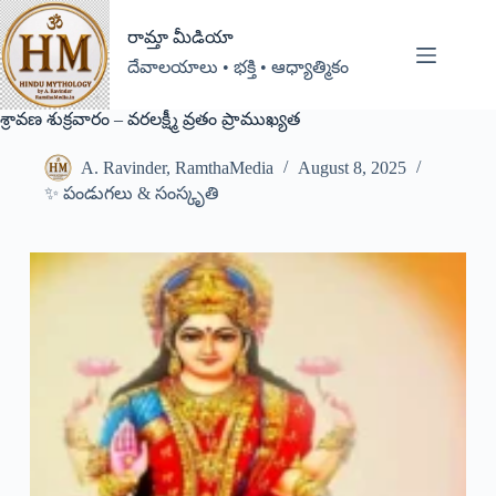
రామ్తా మీడియా
దేవాలయాలు • భక్తి • ఆధ్యాత్మికం
శ్రావణ శుక్రవారం – వరలక్ష్మీ వ్రతం ప్రాముఖ్యత
A. Ravinder, RamthaMedia
August 8, 2025
✨ పండుగలు & సంస్కృతి