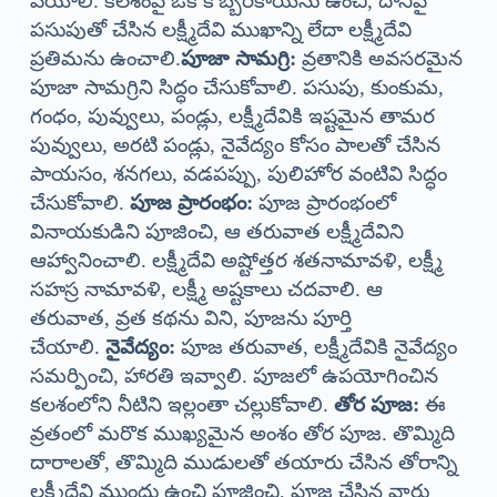
వేయాలి. కలశంపై ఒక కొబ్బరికాయను ఉంచి, దానిపై
పసుపుతో చేసిన లక్ష్మీదేవి ముఖాన్ని లేదా లక్ష్మీదేవి
ప్రతిమను ఉంచాలి.
పూజా సామగ్రి:
వ్రతానికి అవసరమైన
పూజా సామగ్రిని సిద్ధం చేసుకోవాలి. పసుపు, కుంకుమ,
గంధం, పువ్వులు, పండ్లు, లక్ష్మీదేవికి ఇష్టమైన తామర
పువ్వులు, అరటి పండ్లు, నైవేద్యం కోసం పాలతో చేసిన
పాయసం, శనగలు, వడపప్పు, పులిహోర వంటివి సిద్ధం
చేసుకోవాలి.
పూజ ప్రారంభం:
పూజ ప్రారంభంలో
వినాయకుడిని పూజించి, ఆ తరువాత లక్ష్మీదేవిని
ఆహ్వానించాలి. లక్ష్మీదేవి అష్టోత్తర శతనామావళి, లక్ష్మీ
సహస్ర నామావళి, లక్ష్మీ అష్టకాలు చదవాలి. ఆ
తరువాత, వ్రత కథను విని, పూజను పూర్తి
చేయాలి.
నైవేద్యం:
పూజ తరువాత, లక్ష్మీదేవికి నైవేద్యం
సమర్పించి, హారతి ఇవ్వాలి. పూజలో ఉపయోగించిన
కలశంలోని నీటిని ఇల్లంతా చల్లుకోవాలి.
తోర పూజ:
ఈ
వ్రతంలో మరొక ముఖ్యమైన అంశం తోర పూజ. తొమ్మిది
దారాలతో, తొమ్మిది ముడులతో తయారు చేసిన తోరాన్ని
లక్ష్మీదేవి ముందు ఉంచి పూజించి, పూజ చేసిన వారు