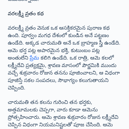
వరలక్ష్మీ వ్రతం కథ
వరలక్ష్మీ వ్రతం వెనుక ఒక ఆసక్తికరమైన పురాణ కథ
ఉంది. పూర్వం మగధ దేశంలో కుండిన అనే పట్టణం
ఉండేది. అక్కడ చారుమతి అనే ఒక బ్రాహ్మణ స్త్రీ ఉండేది.
ఆమె భర్త పట్ల అపారమైన భక్తి, కుటుంబం పట్ల
అంతులేని
ప్రేమ
కలిగి ఉండేది. ఒక రాత్రి, ఆమె కలలో
లక్ష్మీదేవి ప్రత్యక్షమై, శ్రావణ మాసంలో పౌర్ణమికి ముందు
వచ్చే శుక్రవారం రోజున తనను పూజించాలని, ఆ విధంగా
పూజిస్తే సకల సంపదలు, సౌభాగ్యం కలుగుతాయని
చెప్పింది.
చారుమతి తన కలను గురించి తన భర్తకు,
అత్తమామలకు చెప్పగా, వారు కూడా ఆమెను
ప్రోత్సహించారు. ఆమె శ్రావణ శుక్రవారం రోజున లక్ష్మీదేవి
చెప్పిన విధంగా నియమనిష్టలతో పూజ చేసింది. ఆమె