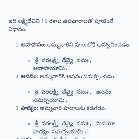
ఇది లక్ష్మీదేవిని 16 రకాల ఉపచారాలతో పూజించే
విధానం.
ఆవాహనం:
అమ్మవారిని పూజలోకి ఆహ్వానించడం.
శ్రీ వరలక్ష్మీ దేవ్యై నమః,
ఆవాహయామి.
ఆసనం:
అమ్మవారికి ఆసనం సమర్పించడం.
శ్రీ వరలక్ష్మీ దేవ్యై నమః, ఆసనం
సమర్పయామి.
పాద్యం:
అమ్మవారి పాదాలను కడగడం.
శ్రీ వరలక్ష్మీ దేవ్యై నమః, పాదయో
పాద్యం సమర్పయామి.