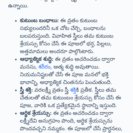
ఉన్నాయి.
కుటుంబ బంధాలు:
ఈ వ్రతం కుటుంబ
సభ్యులందరినీ ఒక చోట చేర్చి, బంధాలను
బలపరుస్తుంది. వివాహిత స్త్రీలు తమ కుటుంబ
శ్రేయస్సు కోసం చేసే ఈ పూజలో భర్త, పిల్లలు,
అత్తమామలు అందరూ పాల్గొంటారు.
ఆధ్యాత్మిక శుద్ధి:
ఈ వ్రతం ఆచరించడం ద్వారా
మనసు,
శరీరం
, ఆత్మ శుద్ధి అవుతాయి.
నియమనిష్టలతో చేసే ఈ పూజ మనలో భక్తి
భావాన్ని, ఆధ్యాత్మిక చింతనను పెంచుతుంది.
స్త్రీ శక్తి:
వరలక్ష్మీ వ్రతం స్త్రీ
శక్తి
కి ప్రతీక. స్త్రీలు తమ
చేతులతో తమ కుటుంబం శ్రేయస్సు కోసం చేసే ఈ
పూజ, వారికి ఒక ప్రత్యేకమైన స్థానాన్ని ఇస్తుంది.
ఆర్థిక శ్రేయస్సు:
ఈ వ్రతం ఆచరించడం ద్వారా
లక్ష్మీదేవి అనుగ్రహం పొంది, ఆర్థిక శ్రేయస్సును
పొందవచ్చని నమ్మకం. ఈ పూజలో చేసే ప్రార్థనలు,