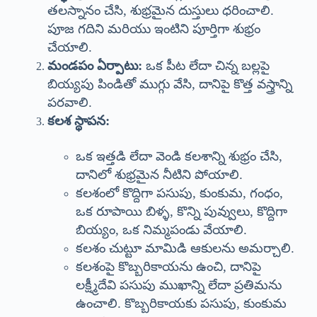
తలస్నానం చేసి, శుభ్రమైన దుస్తులు ధరించాలి.
పూజ గదిని మరియు ఇంటిని పూర్తిగా శుభ్రం
చేయాలి.
మండపం ఏర్పాటు:
ఒక పీట లేదా చిన్న బల్లపై
బియ్యపు పిండితో ముగ్గు వేసి, దానిపై కొత్త వస్త్రాన్ని
పరవాలి.
కలశ స్థాపన:
ఒక ఇత్తడి లేదా వెండి కలశాన్ని శుభ్రం చేసి,
దానిలో శుభ్రమైన నీటిని పోయాలి.
కలశంలో కొద్దిగా పసుపు, కుంకుమ, గంధం,
ఒక రూపాయి బిళ్ళ, కొన్ని పువ్వులు, కొద్దిగా
బియ్యం, ఒక నిమ్మపండు వేయాలి.
కలశం చుట్టూ మామిడి ఆకులను అమర్చాలి.
కలశంపై కొబ్బరికాయను ఉంచి, దానిపై
లక్ష్మీదేవి పసుపు ముఖాన్ని లేదా ప్రతిమను
ఉంచాలి. కొబ్బరికాయకు పసుపు, కుంకుమ