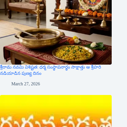
శ్రీరామ నవమి విశిష్టత: ధర్మ సంస్థాపనార్థం సాక్షాత్తు ఆ శ్రీహరి
నడియాడిన పుణ్య దినం
March 27, 2026