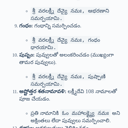
శ్రీ వరలక్ష్మీ దేవ్యై నమః, ఆభరణాని
సమర్పయామి.
గంధం:
గంధాన్ని సమర్పించడం.
శ్రీ వరలక్ష్మీ దేవ్యై నమః, గంధం
ధారయామి.
పుష్పం:
పువ్వులతో అలంకరించడం (ముఖ్యంగా
తామర పువ్వులు).
శ్రీ వరలక్ష్మీ దేవ్యై నమః, పుష్పాణి
సమర్పయామి.
అష్టోత్తర శతనామావళి:
లక్ష్మీదేవి 108 నామాలతో
పూజ చేయడం.
ప్రతి నామానికి
ఓం మహాలక్ష్మ్యై నమః
అని
అక్షింతలు లేదా పువ్వులు సమర్పించాలి.
ధూపం:
అగరుబత్తులు వెలిగించడం.