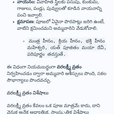
వాయనం:
వివాహిత స్త్రీలకు పసుపు, కుంకుమ,
గాజులు, పండ్లు, పువ్వులతో కూడిన వాయనాన్ని
పంచి ఇవ్వాలి.
క్షమాపణ:
పూజలో ఏవైనా పొరపాట్లు జరిగి ఉంటే,
వాటిని క్షమించమని అమ్మవారిని వేడుకోవాలి.
మంత్ర హీనం, క్రియ హీనం, భక్తి హీనం
మహేశ్వరి, యత్ పూజితం మయా దేవీ,
పరిపూర్ణం తదస్తుతే.
ఈ విధంగా నియమబద్ధంగా
వరలక్ష్మీ వ్రతం
నిర్వహించడం ద్వారా అమ్మవారి ఆశీస్సులు పొంది, సకల
సౌభాగ్యాలు పొందవచ్చు.
వరలక్ష్మీ వ్రతం విశేషాలు
వరలక్ష్మీ వ్రతం కేవలం ఒక పూజ మాత్రమే కాదు, దాని
వెనుక అనేక ఆధ్యాత్మిక, సాంస్కృతిక విశేషాలు