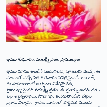
శ్రావణ శుక్రవారం: వరలక్ష్మీ వ్రతం ప్రాముఖ్యత
శ్రావణ మాసం అంటేనే పండుగలకు, పూజలకు నెలవు. ఈ
మాసంలో వచ్చే ప్రతి శుక్రవారం పవిత్రమైనదే. అయితే,
ఈ శుక్రవారాలలో అత్యంత విశేషమైనది,
ప్రాముఖ్యమైనది
వరలక్ష్మీ వ్రతం
. ఈ వ్రతాన్ని ఆచరించడం
వల్ల అష్టైశ్వర్యాలు, సౌభాగ్యం కలుగుతాయని భక్తుల
ప్రగాఢ విశ్వాసం. శ్రావణ మాసంలో పౌర్ణమికి ముందు