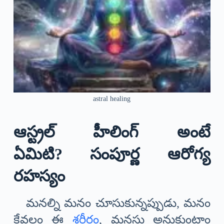
astral healing
ఆస్ట్రల్ హీలింగ్ అంటే
ఏమిటి? సంపూర్ణ ఆరోగ్య
రహస్యం
మనల్ని మనం చూసుకున్నప్పుడు, మనం
కేవలం ఈ
శరీరం
, మనసు అనుకుంటాం