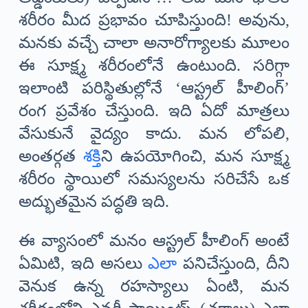
శరీరం మీద ప్రభావం చూపిస్తుంది! అవును,
మనకు వచ్చే చాలా అనారోగ్యాలకు మూలం
ఈ సూక్ష్మ శరీరంలోనే ఉంటుంది. సరిగ్గా
ఇలాంటి పరిస్థితుల్లోనే ‘ఆస్ట్రల్ హీలింగ్’
రంగ ప్రవేశం చేస్తుంది. ఇది ఏదో మాత్రలు
వేసుకునే వైద్యం కాదు. మన లోపలి,
అంతర్గత
శక్తి
ని ఉపయోగించి, మన సూక్ష్మ
శరీరం స్థాయిలో సమస్యలను సరిచేసే ఒక
అద్భుతమైన పద్ధతి ఇది.
ఈ వ్యాసంలో మనం ఆస్ట్రల్ హీలింగ్ అంటే
ఏమిటి, ఇది అసలు
ఎలా
పనిచేస్తుంది, దీని
వెనుక ఉన్న రహస్యాలు ఏంటి, మన