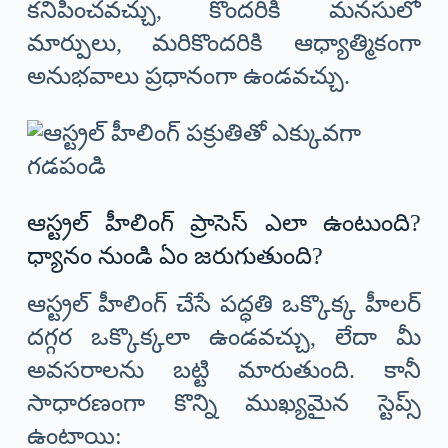
కనిపించవచ్చు, కొందరికి మనసులో
మార్పులు, మరికొందరికి ఆధ్యాత్మికంగా
అనుభవాలు ప్రధానంగా ఉండవచ్చు.
ఆస్ట్రల్ హీలింగ్ ప్రాసెస్ ఎలా ఉంటుంది?
ధ్యానం నుండి ఏం జరుగుతుంది?
ఆస్ట్రల్ హీలింగ్ చేసే పద్ధతి ఒక్కొక్క హీలర్
దగ్గర ఒక్కొక్కలా ఉండవచ్చు, లేదా మీ
అవసరాలను బట్టి మారుతుంది. కానీ
సాధారణంగా కొన్ని ముఖ్యమైన స్టెప్స్
ఉంటాయి: