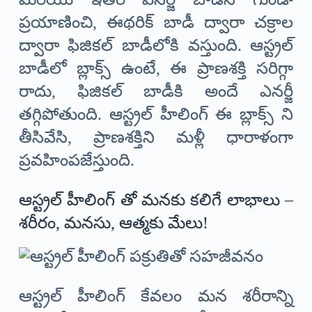
ప్రయాణించి, ఈథరిక్ బాడీ ద్వారా చక్రాల
ద్వారా ఫిజికల్ బాడీలోకి వస్తుంది. ఆస్ట్రల్
బాడీలో బ్లాక్స్ ఉంటే, ఈ ప్రాణశక్తి సరిగ్గా
రాదు, ఫిజికల్ బాడీకి అందే ఎనర్జీ
తగ్గిపోతుంది. ఆస్ట్రల్ హీలింగ్ ఈ బ్లాక్స్ ని
తీసివేసి, ప్రాణశక్తిని మళ్లీ ధారాళంగా
ప్రవహింపజేస్తుంది.
ఆస్ట్రల్ హీలింగ్ తో మనకు కలిగే లాభాలు –
శరీరం, మనసు, ఆత్మకు మేలు!
ఆస్ట్రల్ హీలింగ్ కేవలం మన శరీరాన్ని