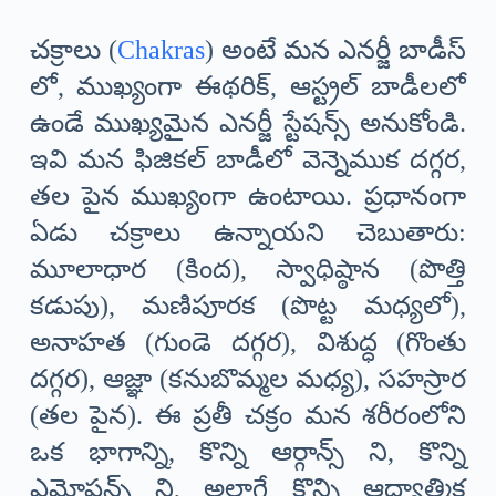
చక్రాలు (
Chakras
) అంటే మన ఎనర్జీ బాడీస్
లో, ముఖ్యంగా ఈథరిక్, ఆస్ట్రల్ బాడీలలో
ఉండే ముఖ్యమైన ఎనర్జీ స్టేషన్స్ అనుకోండి.
ఇవి మన ఫిజికల్ బాడీలో వెన్నెముక దగ్గర,
తల పైన ముఖ్యంగా ఉంటాయి. ప్రధానంగా
ఏడు చక్రాలు ఉన్నాయని చెబుతారు:
మూలాధార (కింద), స్వాధిష్ఠాన (పొత్తి
కడుపు), మణిపూరక (పొట్ట మధ్యలో),
అనాహత (గుండె దగ్గర), విశుద్ధ (గొంతు
దగ్గర), ఆజ్ఞా (కనుబొమ్మల మధ్య), సహస్రార
(తల పైన). ఈ ప్రతీ చక్రం మన శరీరంలోని
ఒక భాగాన్ని, కొన్ని ఆర్గాన్స్ ని, కొన్ని
ఎమోషన్స్ ని, అలాగే కొన్ని ఆధ్యాత్మిక