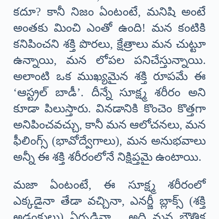
కదూ? కానీ నిజం ఏంటంటే, మనిషి అంటే
అంతకు మించి ఎంతో ఉంది! మన కంటికి
కనిపించని శక్తి పొరలు, క్షేత్రాలు మన చుట్టూ
ఉన్నాయి, మన లోపల పనిచేస్తున్నాయి.
అలాంటి ఒక ముఖ్యమైన శక్తి రూపమే ఈ
‘ఆస్ట్రల్ బాడీ’. దీన్నే సూక్ష్మ శరీరం అని
కూడా పిలుస్తారు. వినడానికి కొంచెం కొత్తగా
అనిపించవచ్చు, కానీ మన ఆలోచనలు, మన
ఫీలింగ్స్ (భావోద్వేగాలు), మన అనుభవాలు
అన్నీ ఈ శక్తి శరీరంలోనే నిక్షిప్తమై ఉంటాయి.
మజా ఏంటంటే, ఈ సూక్ష్మ శరీరంలో
ఎక్కడైనా తేడా వచ్చినా, ఎనర్జీ బ్లాక్స్ (శక్తి
అడ్డంకులు) ఏర్పడినా… అది మన భౌతిక