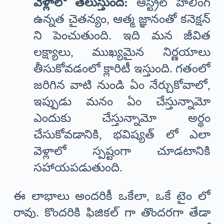
వెళ్లాలో తెలుస్తుంది:
ఆస్ట్రల్ హీలింగ్
ఉన్నత చైతన్యం, ఆత్మ జ్ఞానంతో కనెక్షన్
ని పెంచుతుంది. ఇది మన జీవిత
లక్ష్యాలు, ముఖ్యమైన నిర్ణయాలు
తీసుకోవడంలో క్లారిటీ ఇస్తుంది. గతంలో
జరిగిన వాటి నుండి ఏం నేర్చుకోవాలో,
ఇప్పుడు మనం ఏం చేస్తున్నామో
ఎందుకు చేస్తున్నామో అర్థం
చేసుకోవడానికి, భవిష్యత్ లో ఎలా
వెళ్లాలో స్పష్టంగా చూడటానికి
సహాయపడుతుంది.
ఈ లాభాలు అందరికీ ఒకేలా, ఒకే టైం లో
రావు. కొందరికి ఫిజికల్ గా తొందరగా తేడా