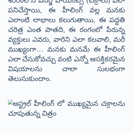
శరీరంలోని ఎనర్జీ పాయింట్స్ (చక్రాలు) ఎలా
పనిచేస్తాయి, ఈ హీలింగ్ వల్ల మనకు
ఎలాంటి లాభాలు కలుగుతాయి, ఈ పద్ధతి
చరిత్ర ఎంత పాతది, ఈ రంగంలో పేరున్న
వ్యక్తులు ఎవరు, వారిని ఎలా కలవాలి, మరీ
ముఖ్యంగా… మనకు మనమే ఈ హీలింగ్
ఎలా చేసుకోవచ్చు వంటి ఎన్నో ఆసక్తికరమైన
విషయాలను చాలా సులభంగా
తెలుసుకుందాం.