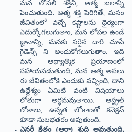
మన లోపలి శక్తిని, ఆత్మ బలాన్ని
పెంచుతుంది. ఆత్మ శక్తి పెరిగితే, మనం
జీవితంలో వచ్చే కష్టాలను ధైర్యంగా
ఎదుర్కోగలుగుతాం, మన లోపల ఉండే
జ్ఞానాన్ని, మనకు సరైన దారి చూపే
గైడెన్స్ ని అందుకోగలుగుతాం. ఇది
మన ఆధ్యాత్మిక ప్రయాణంలో
సహాయపడుతుంది, మన ఆత్మ అసలు
ఈ జీవితంలోకి ఎందుకు వచ్చింది, దాని
ఉద్దేశ్యం ఏమిటి వంటి విషయాలు
లోతుగా అర్థమవుతాయి. ఆస్ట్రల్
లోకాలు, ఉన్నత లోకాలతో కనెక్షన్
కూడా సులభతరం అవుతుంది.
ఎనర్జీ క్షేత్రం (ఆరా) శుద్ధి అవుతుంది,