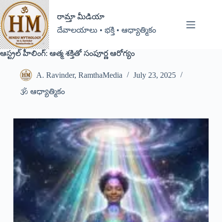
రామ్తా మీడియా
దేవాలయాలు • భక్తి • ఆధ్యాత్మికం
ఆస్ట్రల్ హీలింగ్: ఆత్మ శక్తితో సంపూర్ణ ఆరోగ్యం
A. Ravinder, RamthaMedia
July 23, 2025
🕉️ ఆధ్యాత్మికం