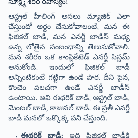
సూక్ష్మ శరీర రహస్యం!
ఆస్ట్రల్ హీలింగ్ అసలు మ్యాజిక్ ఎలా
చేస్తుందో అర్థం చేసుకోవాలంటే, మన ఈ
ఫిజికల్ బాడీ, మన ఎనర్జీ బాడీస్ మధ్య
ఉన్న లోతైన సంబంధాన్ని తెలుసుకోవాలి.
మన శరీరం ఒక కాంప్లికేటెడ్ ఎనర్జీ సిస్టమ్
అనుకోండి. ఇందులో ఫిజికల్ బాడీ
అన్నింటికంటే గట్టిగా ఉండే పొర. దీని పైన,
కొంచెం పలచగా ఉండే ఎనర్జీ బాడీస్
ఉంటాయి. అవి ఈథరిక్ బాడీ, ఆస్ట్రల్ బాడీ,
మెంటల్ బాడీ, కాజువల్ బాడీ. ఈ ప్రతీ ఎనర్జీ
బాడీ మనలో ఒక్కొక్క పని చేస్తుంది.
ఈథరిక్ బాడీ:
ఇది ఫిజికల్ బాడీకి