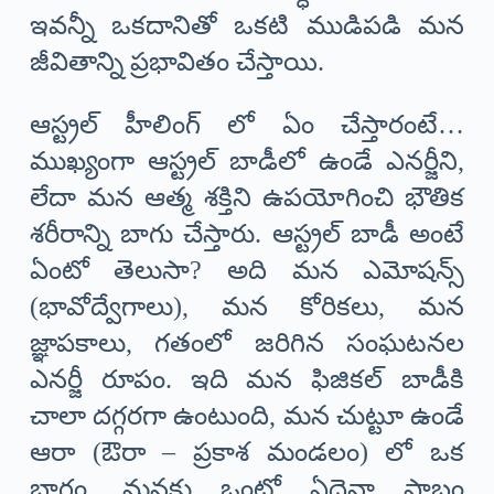
ఇవన్నీ ఒకదానితో ఒకటి ముడిపడి మన
జీవితాన్ని ప్రభావితం చేస్తాయి.
ఆస్ట్రల్ హీలింగ్ లో ఏం చేస్తారంటే…
ముఖ్యంగా ఆస్ట్రల్ బాడీలో ఉండే ఎనర్జీని,
లేదా మన ఆత్మ శక్తిని ఉపయోగించి భౌతిక
శరీరాన్ని బాగు చేస్తారు. ఆస్ట్రల్ బాడీ అంటే
ఏంటో తెలుసా? అది మన ఎమోషన్స్
(భావోద్వేగాలు), మన కోరికలు, మన
జ్ఞాపకాలు, గతంలో జరిగిన సంఘటనల
ఎనర్జీ రూపం. ఇది మన ఫిజికల్ బాడీకి
చాలా దగ్గరగా ఉంటుంది, మన చుట్టూ ఉండే
ఆరా (ఔరా – ప్రకాశ మండలం) లో ఒక
భాగం. మనకు ఒంట్లో ఏదైనా ప్రాబ్లం