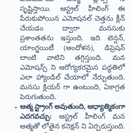
సృష్టిస్తాయి. ఆస్ట్రల్ హీలింగ్ ఈ
పేరుకుపోయిన ఎమోషనల్ చెత్తను క్లీన్
చేయడం ద్వారా మనసుకు
ప్రశాంతతను ఇస్తుంది. ఇది టెన్షన్,
యాంగ్జయిటీ (ఆందోళన), డిప్రెషన్
లాంటి వాటిని తగ్గిస్తుంది. మన
ఎమోషన్స్ ని ఆరోగ్యకరమైన పద్ధతిలో
ఎలా హ్యాండిల్ చేయాలో నేర్పుతుంది.
మనసు క్లియర్ గా ఉంటుంది, ఏకాగ్రత
పెరుగుతుంది.
ఆత్మ స్ట్రాంగ్ అవుతుంది, ఆధ్యాత్మికంగా
ఎదగవచ్చు:
ఆస్ట్రల్ హీలింగ్ మన
ఆత్మతో లోతైన కనెక్షన్ ని ఏర్పరుస్తుంది.