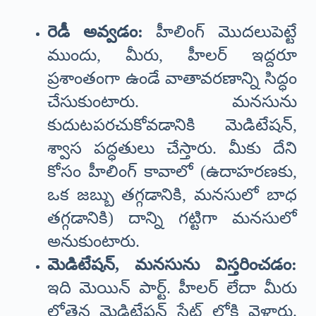
రెడీ అవ్వడం:
హీలింగ్ మొదలుపెట్టే
ముందు, మీరు, హీలర్ ఇద్దరూ
ప్రశాంతంగా ఉండే వాతావరణాన్ని సిద్ధం
చేసుకుంటారు. మనసును
కుదుటపరచుకోవడానికి మెడిటేషన్,
శ్వాస పద్ధతులు చేస్తారు. మీకు దేని
కోసం హీలింగ్ కావాలో (ఉదాహరణకు,
ఒక జబ్బు తగ్గడానికి, మనసులో బాధ
తగ్గడానికి) దాన్ని గట్టిగా మనసులో
అనుకుంటారు.
మెడిటేషన్, మనసును విస్తరించడం:
ఇది మెయిన్ పార్ట్. హీలర్ లేదా మీరు
లోతైన మెడిటేషన్ స్టేట్ లోకి వెళ్తారు.