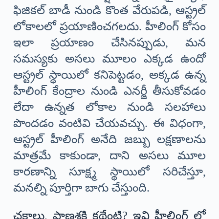
ఫిజికల్ బాడీ నుండి కొంత వేరుపడి, ఆస్ట్రల్
లోకాలలో ప్రయాణించగలదు. హీలింగ్ కోసం
ఇలా ప్రయాణం చేసినప్పుడు, మన
సమస్యకు అసలు మూలం ఎక్కడ ఉందో
ఆస్ట్రల్ స్థాయిలో కనిపెట్టడం, అక్కడ ఉన్న
హీలింగ్ కేంద్రాల నుండి ఎనర్జీ తీసుకోవడం
లేదా ఉన్నత లోకాల నుండి సలహాలు
పొందడం వంటివి చేయవచ్చు. ఈ విధంగా,
ఆస్ట్రల్ హీలింగ్ అనేది జబ్బు లక్షణాలను
మాత్రమే కాకుండా, దాని అసలు మూల
కారణాన్ని సూక్ష్మ స్థాయిలో సరిచేస్తూ,
మనల్ని పూర్తిగా బాగు చేస్తుంది.
చక్రాలు, ప్రాణశక్తి కథేంటి? ఇవి హీలింగ్ లో