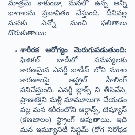
మాత్రమే కాకుండా, మనలో ఉన్న అన్ని
భాగాలను ప్రభావితం చేస్తుంది. దీనివల్ల
మనకు ఎన్నో మంచి ఫలితాలు
దొరుకుతాయి:
శారీరక ఆరోగ్యం మెరుగుపడుతుంది:
ఫిజికల్ బాడీలో సమస్యలకు
కారణమైన ఎనర్జీ బాడీస్ లోని మూల
కారణాలపై ఆస్ట్రల్ హీలింగ్
పనిచేస్తుంది. ఎనర్జీ బ్లాక్స్ ని తీసివేసి,
ప్రాణశక్తిని మళ్లీ మామూలుగా చేయడం
వల్ల మన శరీరంలోని ఆర్గాన్స్, టిష్యూస్
(కణజాలం) స్ట్రాంగ్ అవుతాయి. ఇది
మన ఇమ్యూనిటీ సిస్టమ్ (రోగ నిరోధక