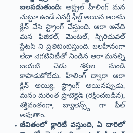
బలపడుతుంది:
ఆస్ట్రల్ హీలింగ్ మన
చుట్టూ ఉండే ఎనర్జీ ఫీల్డ్ అయిన ఆరాను
క్లీన్ చేసి స్ట్రాంగ్ చేస్తుంది. ఆరా అనేది
మన ఫిజికల్, మెంటల్, స్పిరిచువల్
స్టేటస్ ని ప్రతిబింబిస్తుంది. బలహీనంగా
లేదా నెగటివిటీతో నిండిన ఆరా మనల్ని
బయటి చెడు శక్తుల నుండి
కాపాడుకోలేదు. హీలింగ్ ద్వారా ఆరా
క్లీన్ అయ్యి, స్ట్రాంగ్ అయినప్పుడు,
మనం మరింత ప్రొటెక్టెడ్ (రక్షించబడిన),
శక్తివంతంగా, బ్యాలెన్స్డ్ గా ఫీల్
అవుతాం.
జీవితంలో క్లారిటీ వస్తుంది, ఏ దారిలో