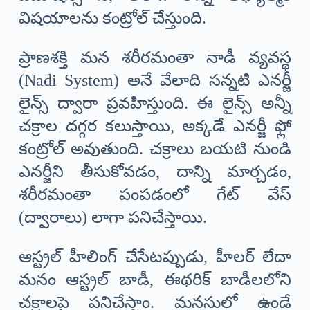
విషయాలను కంట్రోల్ చేస్తుంది.
ప్రాణశక్తి మన శరీరమంతా నాడీ వ్యవస్థ
(Nadi System) అనే వేలాది సన్నటి ఎనర్జీ
లైన్స్ ద్వారా ప్రవహిస్తుంది. ఈ లైన్స్ అన్నీ
చక్రాల దగ్గర కలుస్తాయి, అక్కడే ఎనర్జీ ఫ్లో
కంట్రోల్ అవుతుంది. చక్రాలు బయటి నుండి
ఎనర్జీని తీసుకోవడం, దాన్ని మార్చడం,
శరీరమంతా పంపడంలో గేట్ వేస్
(ద్వారాలు) లాగా పనిచేస్తాయి.
ఆస్ట్రల్ హీలింగ్ చేసేటప్పుడు, హీలర్ లేదా
మనం ఆస్ట్రల్ బాడీ, ఈథరిక్ బాడీలలోని
చక్రాలపై పనిచేస్తాం. మనసులో ఉండే