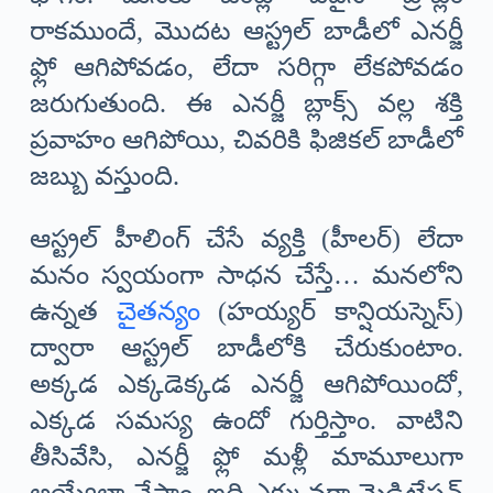
రాకముందే, మొదట ఆస్ట్రల్ బాడీలో ఎనర్జీ
ఫ్లో ఆగిపోవడం, లేదా సరిగ్గా లేకపోవడం
జరుగుతుంది. ఈ ఎనర్జీ బ్లాక్స్ వల్ల శక్తి
ప్రవాహం ఆగిపోయి, చివరికి ఫిజికల్ బాడీలో
జబ్బు వస్తుంది.
ఆస్ట్రల్ హీలింగ్ చేసే వ్యక్తి (హీలర్) లేదా
మనం స్వయంగా సాధన చేస్తే… మనలోని
ఉన్నత
చైతన్యం
(హయ్యర్ కాన్షియస్నెస్)
ద్వారా ఆస్ట్రల్ బాడీలోకి చేరుకుంటాం.
అక్కడ ఎక్కడెక్కడ ఎనర్జీ ఆగిపోయిందో,
ఎక్కడ సమస్య ఉందో గుర్తిస్తాం. వాటిని
తీసివేసి, ఎనర్జీ ఫ్లో మళ్లీ మామూలుగా
అయ్యేలా చేస్తాం. ఇది ఎక్కువగా మెడిటేషన్