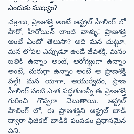
ఎందుకు ముఖ్యం?
చక్రాలు, ప్రాణశక్తి అంటే ఆస్ట్రల్ హీలింగ్ లో
హీరో, హీరోయిన్ లాంటి వాళ్ళు! ప్రాణశక్తి
అంటే ఏంటో తెలుసా? అది మన చుట్టూ,
మన లోపల ఎప్పుడూ ఉండే జీవశక్తి. మనం
బతికి ఉన్నాం అంటే, ఆరోగ్యంగా ఉన్నాం
అంటే, చురుగ్గా ఉన్నాం అంటే ఆ ప్రాణశక్తి
వల్లే! మన యోగా, ఆయుర్వేదం, ప్రాణ
హీలింగ్ వంటి పాత పద్ధతులన్నీ ఈ ప్రాణశక్తి
గురించి గొప్పగా చెబుతాయి. ఆస్ట్రల్
హీలింగ్ లో, ఈ ప్రాణశక్తిని ఆస్ట్రల్ బాడీ
ద్వారా ఫిజికల్ బాడీకి పంపడం ప్రధానమైన
పని.