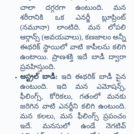
చాలా దగ్గరగా ఉంటుంది. మన
శరీరానికి ఒక ఎనర్జీ బ్లూప్రింట్
(నమూనా) లాంటిది. మన లోపలి
ఆర్గాన్స్ (అవయవాలు), కణజాలం అన్నీ
ఈథరిక్ స్థాయిలో వాటి కాపీలను కలిగి
ఉంటాయి. ప్రాణశక్తి ఇదే బాడీ ద్వారా
ప్రవహిస్తుంది.
ఆస్ట్రల్ బాడీ:
ఇది ఈథరిక్ బాడీ పైన
ఉంటుంది. ఇది మన ఎమోషన్స్,
ఫీలింగ్స్, కోరికలు, గతంలో మనకు
జరిగిన వాటి ఎనర్జీని కలిగి ఉంటుంది.
మన కలలు, మన ఫీలింగ్స్ ప్రపంచం
ఇదే. మనసులో ఉండే నెగటివ్