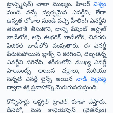
ట్రాన్స్మిషన్) చాలా ముఖ్యం. హీలర్
విశ్వం
నుండి వచ్చే స్వచ్ఛమైన ఎనర్జీని, లేదా
ఉన్నత లోకాల నుండి వచ్చే హీలింగ్ ఎనర్జీని
తమలోకి తీసుకొని, దాన్ని పేషెంట్ ఆస్ట్రల్
బాడీలోకి, ఆపై ఈథరిక్ బాడీలోకి, చివరకు
ఫిజికల్ బాడీలోకి పంపుతారు. ఈ ఎనర్జీ
పేరుకుపోయిన బ్లాక్స్ ని కరిగించి, దెబ్బతిన్న
ఎనర్జీని సరిచేసి, శరీరంలోని ముఖ్య ఎనర్జీ
పాయింట్స్ అయిన చక్రాలు, మరియు
సన్నటి ఎనర్జీ లైన్స్ అయిన
నాడీ వ్యవస్థ
ద్వారా శక్తి ప్రవాహాన్ని మెరుగుపరుస్తుంది.
కొన్నిసార్లు ఆస్ట్రల్ ట్రావెల్ కూడా చేస్తారు.
దీనిలో, మన కాన్షియస్నెస్ (చైతన్యం)