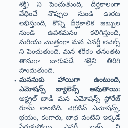
శక్తి) ని పెంచుతుంది, దీర్ఘకాలంగా
వేధించే నొప్పుల నుండి ఊరట
లభిస్తుంది, కొన్ని దీర్ఘకాలిక జబ్బుల
నుండి ఉపశమనం కలిగిస్తుంది,
మరియు మొత్తంగా మన ఎనర్జీ లెవెల్స్
ని పెంచుతుంది. మన శరీరం తనంతట
తానుగా బాగుపడే శక్తిని తిరిగి
పొందుతుంది.
మనసుకు హాయిగా ఉంటుంది,
ఎమోషన్స్ బ్యాలెన్స్ అవుతాయి:
ఆస్ట్రల్ బాడీ మన ఎమోషన్స్ స్టోరేజ్
రూమ్ లాంటిది. నెగటివ్ ఎమోషన్స్,
భయం, కంగారు, బాధ వంటివి ఇక్కడే
పేరుకుపోయి ఎనర్జీ బ్లాక్స్ ని