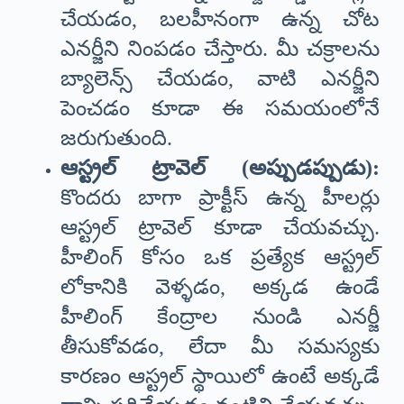
చేయడం, బలహీనంగా ఉన్న చోట
ఎనర్జీని నింపడం చేస్తారు. మీ చక్రాలను
బ్యాలెన్స్ చేయడం, వాటి ఎనర్జీని
పెంచడం కూడా ఈ సమయంలోనే
జరుగుతుంది.
ఆస్ట్రల్ ట్రావెల్ (అప్పుడప్పుడు):
కొందరు బాగా ప్రాక్టీస్ ఉన్న హీలర్లు
ఆస్ట్రల్ ట్రావెల్ కూడా చేయవచ్చు.
హీలింగ్ కోసం ఒక ప్రత్యేక ఆస్ట్రల్
లోకానికి వెళ్ళడం, అక్కడ ఉండే
హీలింగ్ కేంద్రాల నుండి ఎనర్జీ
తీసుకోవడం, లేదా మీ సమస్యకు
కారణం ఆస్ట్రల్ స్థాయిలో ఉంటే అక్కడే