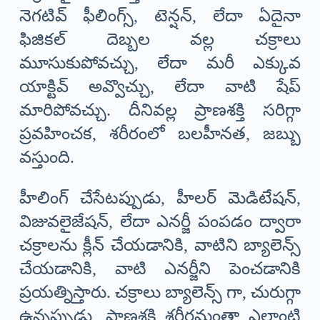
నెగటివ్ ఫీలింగ్స్, టెన్షన్, లేదా ఏదైనా
ఫిజికల్ దెబ్బల వల్ల చక్రాలు
మూసుకుపోవచ్చు, లేదా మరీ ఎక్కువ
యాక్టివ్ అవ్వొచ్చు, లేదా వాటి షేప్
మారిపోవచ్చు. దీనివల్ల ప్రాణశక్తి సరిగ్గా
ప్రవహించక, శరీరంలో బలహీనత, జబ్బు
వస్తుంది.
హీలింగ్ చేసేటప్పుడు, హీలర్ మెడిటేషన్,
విజువలైజేషన్, లేదా ఎనర్జీ పంపడం ద్వారా
చక్రాలను క్లీన్ చేయడానికి, వాటిని బ్యాలెన్స్
చేయడానికి, వాటి ఎనర్జీని పెంచడానికి
ప్రయత్నిస్తారు. చక్రాలు బ్యాలెన్స్ గా, చురుగ్గా
ఉన్నప్పుడు, ప్రాణశక్తి శరీరమంతా ఎలాంటి