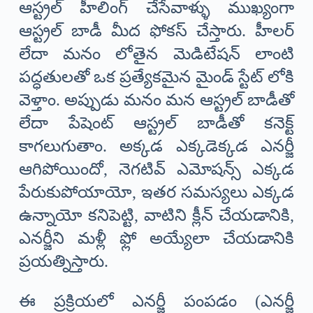
ఆస్ట్రల్ హీలింగ్ చేసేవాళ్ళు ముఖ్యంగా
ఆస్ట్రల్ బాడీ మీద ఫోకస్ చేస్తారు. హీలర్
లేదా మనం లోతైన మెడిటేషన్ లాంటి
పద్ధతులతో ఒక ప్రత్యేకమైన మైండ్ స్టేట్ లోకి
వెళ్తాం. అప్పుడు మనం మన ఆస్ట్రల్ బాడీతో
లేదా పేషెంట్ ఆస్ట్రల్ బాడీతో కనెక్ట్
కాగలుగుతాం. అక్కడ ఎక్కడెక్కడ ఎనర్జీ
ఆగిపోయిందో, నెగటివ్ ఎమోషన్స్ ఎక్కడ
పేరుకుపోయాయో, ఇతర సమస్యలు ఎక్కడ
ఉన్నాయో కనిపెట్టి, వాటిని క్లీన్ చేయడానికి,
ఎనర్జీని మళ్లీ ఫ్లో అయ్యేలా చేయడానికి
ప్రయత్నిస్తారు.
ఈ ప్రక్రియలో ఎనర్జీ పంపడం (ఎనర్జీ