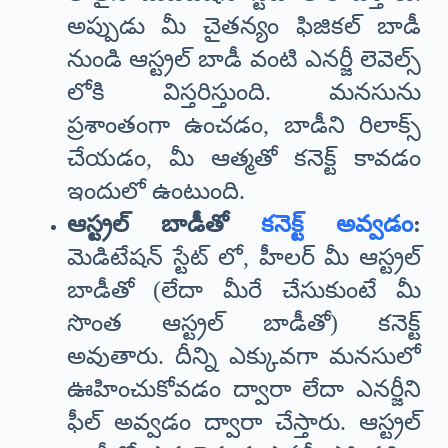
అప్పుడు మీ చైతన్యం ఫిజికల్ బాడీ
నుండి ఆస్ట్రల్ బాడీ వంటి ఎనర్జీ లెవెల్స్
లోకి విస్తరిస్తుంది. మనసును
ప్రశాంతంగా ఉంచడం, బాడీని రిలాక్స్
చేయడం, మీ ఆత్మతో కనెక్ట్ కావడం
ఇందులో ఉంటుంది.
ఆస్ట్రల్ బాడీతో
కనెక్ట్ అవ్వడం
:
మెడిటేషన్ స్టేట్ లో, హీలర్ మీ ఆస్ట్రల్
బాడీతో (లేదా మీరే చేసుకుంటే మీ
సొంత ఆస్ట్రల్ బాడీతో) కనెక్ట్
అవుతారు. దీన్ని ఎక్కువగా మనసులో
ఊహించుకోవడం ద్వారా లేదా ఎనర్జీని
ఫీల్ అవ్వడం ద్వారా చేస్తారు. ఆస్ట్రల్