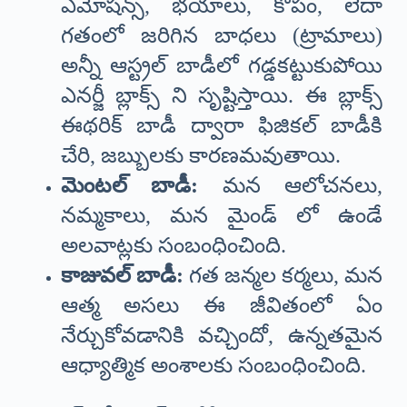
ఎమోషన్స్, భయాలు, కోపం, లేదా
గతంలో జరిగిన బాధలు (ట్రామాలు)
అన్నీ ఆస్ట్రల్ బాడీలో గడ్డకట్టుకుపోయి
ఎనర్జీ బ్లాక్స్ ని సృష్టిస్తాయి. ఈ బ్లాక్స్
ఈథరిక్ బాడీ ద్వారా ఫిజికల్ బాడీకి
చేరి, జబ్బులకు కారణమవుతాయి.
మెంటల్ బాడీ:
మన ఆలోచనలు,
నమ్మకాలు, మన మైండ్ లో ఉండే
అలవాట్లకు సంబంధించింది.
కాజువల్ బాడీ:
గత జన్మల కర్మలు, మన
ఆత్మ అసలు ఈ జీవితంలో ఏం
నేర్చుకోవడానికి వచ్చిందో, ఉన్నతమైన
ఆధ్యాత్మిక అంశాలకు సంబంధించింది.