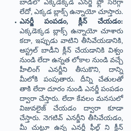
బాడీలో ఎక్కడెక్కడ ఎనర్జీ ఫ్లో సరిగ్గా
లేదో, ఎక్కడ బ్లాక్స్ ఉన్నాయో చూస్తారు.
ఎనర్జీ పంపడం, క్లీన్ చేయడం:
ఎక్కడెక్కడ బ్లాక్స్ ఉన్నాయో చూశారు
కదా, ఇప్పుడు వాటిని తీసివేయడానికి,
ఆస్ట్రల్ బాడీని క్లీన్ చేయడానికి విశ్వం
నుండి లేదా ఉన్నత లోకాల నుండి వచ్చే
హీలింగ్ ఎనర్జీని తీసుకొని, దాన్ని
మీలోకి పంపుతారు. దీన్ని చేతులతో
తాకి లేదా దూరం నుండి ఎనర్జీ పంపడం
ద్వారా చేస్తారు. లేదా కేవలం మనసులో
విజువలైజ్ చేయడం ద్వారా కూడా
చేస్తారు. నెగటివ్ ఎనర్జీని తీసివేయడం,
మీ చుట్టూ ఉన్న ఎనర్జీ ఫీల్డ్ ని క్లీన్