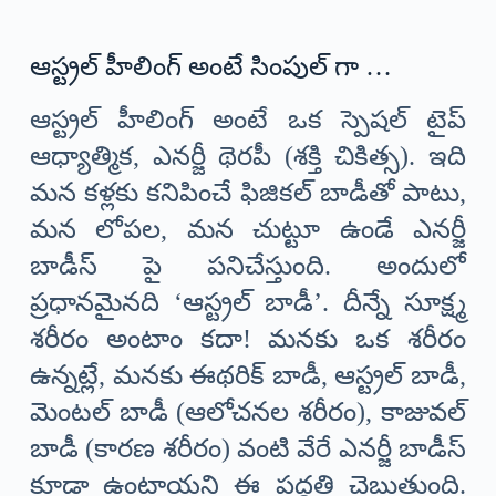
ఆస్ట్రల్ హీలింగ్ అంటే సింపుల్ గా …
ఆస్ట్రల్ హీలింగ్ అంటే ఒక స్పెషల్ టైప్
ఆధ్యాత్మిక, ఎనర్జీ థెరపీ (శక్తి చికిత్స). ఇది
మన కళ్లకు కనిపించే ఫిజికల్ బాడీతో పాటు,
మన లోపల, మన చుట్టూ ఉండే ఎనర్జీ
బాడీస్ పై పనిచేస్తుంది. అందులో
ప్రధానమైనది ‘ఆస్ట్రల్ బాడీ’. దీన్నే సూక్ష్మ
శరీరం అంటాం కదా! మనకు ఒక శరీరం
ఉన్నట్లే, మనకు ఈథరిక్ బాడీ, ఆస్ట్రల్ బాడీ,
మెంటల్ బాడీ (ఆలోచనల శరీరం), కాజువల్
బాడీ (కారణ శరీరం) వంటి వేరే ఎనర్జీ బాడీస్
కూడా ఉంటాయని ఈ పద్ధతి చెబుతుంది.