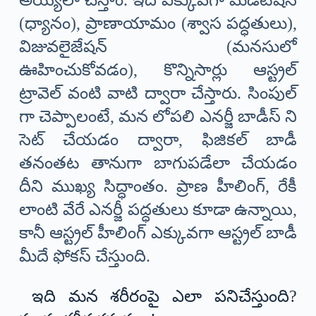
(ధ్యానం), ప్రాణాయామం (శ్వాస పద్ధతులు),
విజువలైజేషన్ (మనసులో
ఊహించుకోవడం), కొన్నిసార్లు ఆస్ట్రల్
ట్రావెల్ వంటి వాటి ద్వారా చేస్తారు. సింపుల్
గా చెప్పాలంటే, మన లోపలి ఎనర్జీ బాడీస్ ని
సెట్ చేయడం ద్వారా, ఫిజికల్ బాడీ
తనంతట తానుగా బాగుపడేలా చేయడం
దీని ముఖ్య సిద్ధాంతం. ప్రాణ హీలింగ్, రేకీ
లాంటి వేరే ఎనర్జీ పద్ధతులు కూడా ఉన్నాయి,
కానీ ఆస్ట్రల్ హీలింగ్ ఎక్కువగా ఆస్ట్రల్ బాడీ
మీదే ఫోకస్ చేస్తుంది.
ఇది మన శరీరంపై ఎలా పనిచేస్తుంది?