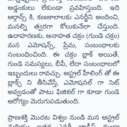
అడ్డంకులు లేకుండా ప్రవహిస్తుంది. ఇది
ఆర్గాన్స్ కి, కణజాలాలకు ఎనర్జీని అందించి,
మనల్ని త్వరగా కోలుకునేలా చేస్తుంది.
ఉదాహరణకు, అనాహత చక్రం (గుండె చక్రం)
మన ఎమోషన్స్, ప్రేమ, సంబంధాలకు
సంబంధించింది. ఈ చక్రం బ్లాక్ అయితే,
గుండె సమస్యలు, బీపీ, లేదా సంబంధాలలో
ఇబ్బందులు రావచ్చు. ఆస్ట్రల్ హీలింగ్ తో ఈ
బ్లాక్స్ ని తీసివేస్తే, ఎమోషనల్ గా సెట్
అవ్వడంతో పాటు ఫిజికల్ గా కూడా గుండె
ఆరోగ్యం మెరుగుపడుతుంది.
ప్రాణశక్తి మొదట విశ్వం నుండి మన ఆస్ట్రల్
మరియు ఇతర ఎనర్జీ బాడీస్ గుండా