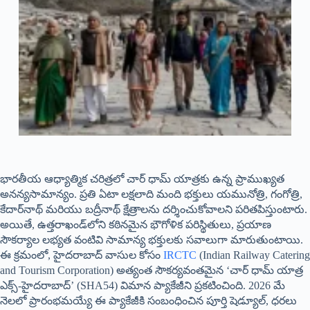
భారతీయ ఆధ్యాత్మిక చరిత్రలో చార్ ధామ్ యాత్రకు ఉన్న ప్రాముఖ్యత
అనన్యసామాన్యం. ప్రతి ఏటా లక్షలాది మంది భక్తులు యమునోత్రి, గంగోత్రి,
కేదార్‌నాథ్ మరియు బద్రీనాథ్ క్షేత్రాలను దర్శించుకోవాలని పరితపిస్తుంటారు.
అయితే, ఉత్తరాఖండ్‌లోని కఠినమైన భౌగోళిక పరిస్థితులు, ప్రయాణ
సౌకర్యాల లభ్యత వంటివి సామాన్య భక్తులకు సవాలుగా మారుతుంటాయి.
ఈ క్రమంలో, హైదరాబాద్ వాసుల కోసం
IRCTC
(Indian Railway Catering
and Tourism Corporation) అత్యంత సౌకర్యవంతమైన ‘చార్ ధామ్ యాత్ర
ఎక్స్-హైదరాబాద్’ (SHA54) విమాన ప్యాకేజీని ప్రకటించింది. 2026 మే
నెలలో ప్రారంభమయ్యే ఈ ప్యాకేజీకి సంబంధించిన పూర్తి షెడ్యూల్, ధరలు