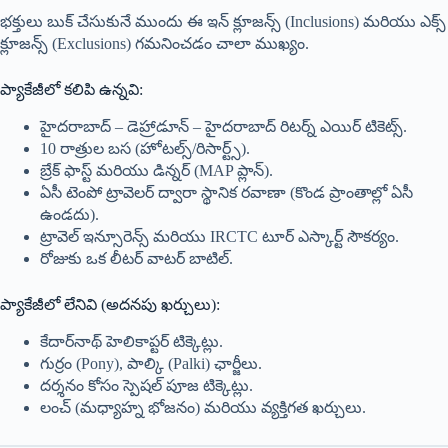
భక్తులు బుక్ చేసుకునే ముందు ఈ ఇన్ క్లూజన్స్ (Inclusions) మరియు ఎక్స్
క్లూజన్స్ (Exclusions) గమనించడం చాలా ముఖ్యం.
ప్యాకేజీలో కలిపి ఉన్నవి:
హైదరాబాద్ – డెహ్రాడూన్ – హైదరాబాద్ రిటర్న్ ఎయిర్ టికెట్స్.
10 రాత్రుల బస (హోటల్స్/రిసార్ట్స్).
బ్రేక్ ఫాస్ట్ మరియు డిన్నర్ (MAP ప్లాన్).
ఏసీ టెంపో ట్రావెలర్ ద్వారా స్థానిక రవాణా (కొండ ప్రాంతాల్లో ఏసీ
ఉండదు).
ట్రావెల్ ఇన్సూరెన్స్ మరియు IRCTC టూర్ ఎస్కార్ట్ సౌకర్యం.
రోజుకు ఒక లీటర్ వాటర్ బాటిల్.
ప్యాకేజీలో లేనివి (అదనపు ఖర్చులు):
కేదార్‌నాథ్ హెలికాప్టర్ టిక్కెట్లు.
గుర్రం (Pony), పాల్కి (Palki) ఛార్జీలు.
దర్శనం కోసం స్పెషల్ పూజ టిక్కెట్లు.
లంచ్ (మధ్యాహ్న భోజనం) మరియు వ్యక్తిగత ఖర్చులు.