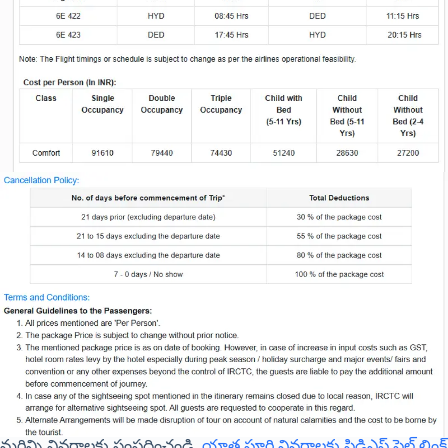
మరిన్ని వివరాలకు సంప్రదించండి.
యాత్ర పూర్తి వివరాలకు పిడిఎఫ్ పైల్ లింక్