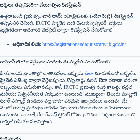
భక్తులు తప్పనిసరిగా చేయాల్సిన రిజిస్ట్రేషన్
ఉత్తరాఖండ్ ప్రభుత్వం చార్ ధామ్ యాత్రికులకు బయోమెట్రిక్ రిజిస్ట్రేషన్
తప్పనిసరి చేసింది. IRCTC ప్యాకేజీ బుక్ చేసుకున్నప్పటికీ, భక్తులు
వ్యక్తిగతంగా అధికారిక వెబ్‌సైట్ ద్వారా రిజిస్ట్రేషన్ చేసుకోవాలి.
అధికారిక లింక్:
https://registrationandtouristcare.uk.gov.in/
రామ్తామీడియా విశ్లేషణ: ఎందుకు ఈ ప్యాకేజీ ఎంచుకోవాలి?
హిమాలయ ప్రాంతాల్లో వాతావరణం ఎప్పుడు
ఎలా
మారుతుందో చెప్పలేం.
ప్రైవేట్ ఏజెంట్ల ద్వారా వెళ్లేటప్పుడు కొన్నిసార్లు వసతి లేదా రవాణా పరంగా
ఇబ్బందులు ఎదురుకావచ్చు. కానీ IRCTC ప్రభుత్వ సంస్థ కాబట్టి, భద్రత
మరియు విశ్వసనీయత ఎక్కువగా ఉంటుంది. ముఖ్యంగా తెలుగు మాట్లాడే
టూర్ ఎస్కార్ట్ ఉండటం వల్ల భాషా పరమైన ఇబ్బందులు ఉండవు. మే
నెలలో యాత్ర ప్రారంభం కావడం వల్ల వాతావరణం కూడా అనుకూలంగా
ఉంటుంది. అయితే, కేదార్‌నాథ్ ట్రెకింగ్ కోసం భౌతికంగా సిద్ధంగా ఉండాలని
రామ్తామీడియా సూచిస్తోంది.
క్విక్ ఫ్యాక్ట్స్