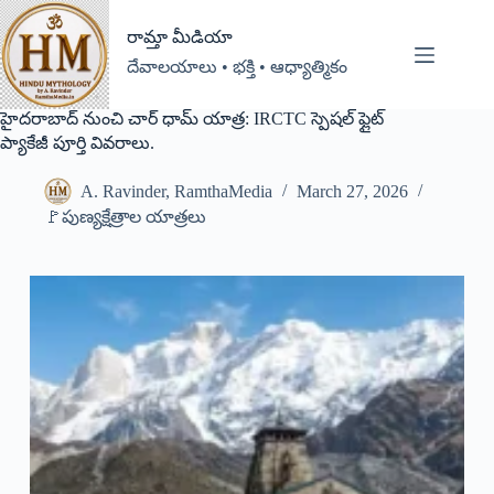
రామ్తా మీడియా
దేవాలయాలు • భక్తి • ఆధ్యాత్మికం
హైదరాబాద్ నుంచి చార్ ధామ్ యాత్ర: IRCTC స్పెషల్ ఫ్లైట్
ప్యాకేజీ పూర్తి వివరాలు.
A. Ravinder, RamthaMedia
March 27, 2026
🚩పుణ్యక్షేత్రాల యాత్రలు