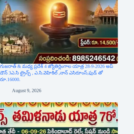
గుజరాత్ & మధ్య ప్రదేశ్ 4 జ్యోతిర్లింగాల యాత్ర 28-9-2026 అప్
డౌన్ 3ఎ.సి ట్రైన్స్ , ఎ.సి.వెహికిల్ ,నాన్ ఎసిరూంస్,ఫుడ్ తో
రూ.16000.
August 9, 2026