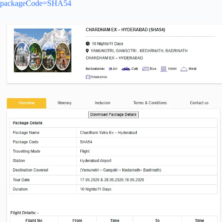
packageCode=SHA54