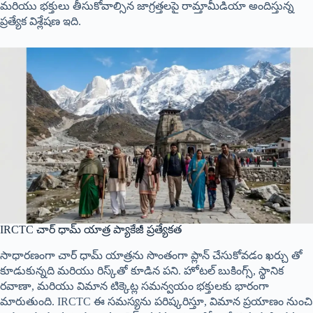
మరియు భక్తులు తీసుకోవాల్సిన జాగ్రత్తలపై రామ్తామీడియా అందిస్తున్న
ప్రత్యేక విశ్లేషణ ఇది.
IRCTC చార్ ధామ్ యాత్ర ప్యాకేజీ ప్రత్యేకత
సాధారణంగా చార్ ధామ్ యాత్రను సొంతంగా ప్లాన్ చేసుకోవడం ఖర్చు తో
కూడుకున్నది మరియు రిస్క్‌తో కూడిన పని. హోటల్ బుకింగ్స్, స్థానిక
రవాణా, మరియు విమాన టిక్కెట్ల సమన్వయం భక్తులకు భారంగా
మారుతుంది. IRCTC ఈ సమస్యను పరిష్కరిస్తూ, విమాన ప్రయాణం నుంచి