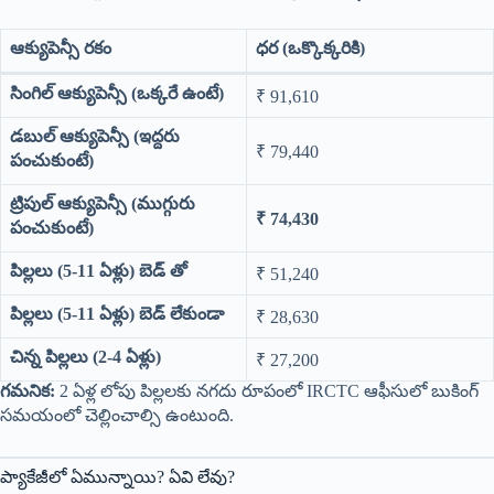
ఆక్యుపెన్సీ రకం
ధర (ఒక్కొక్కరికి)
సింగిల్ ఆక్యుపెన్సీ (ఒక్కరే ఉంటే)
₹ 91,610
డబుల్ ఆక్యుపెన్సీ (ఇద్దరు
₹ 79,440
పంచుకుంటే)
ట్రిపుల్ ఆక్యుపెన్సీ (ముగ్గురు
₹ 74,430
పంచుకుంటే)
పిల్లలు (5-11 ఏళ్లు) బెడ్ తో
₹ 51,240
పిల్లలు (5-11 ఏళ్లు) బెడ్ లేకుండా
₹ 28,630
చిన్న పిల్లలు (2-4 ఏళ్లు)
₹ 27,200
గమనిక:
2 ఏళ్ల లోపు పిల్లలకు నగదు రూపంలో IRCTC ఆఫీసులో బుకింగ్
సమయంలో చెల్లించాల్సి ఉంటుంది.
ప్యాకేజీలో ఏమున్నాయి? ఏవి లేవు?