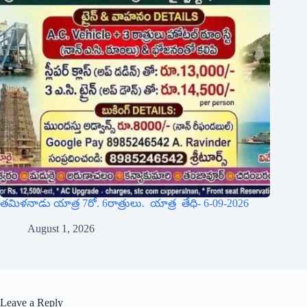
తమిళనాడు యాత్ర 7రో. 6రాత్రులు. యాత్ర తేధి- 6-09-2026
August 1, 2026
Leave a Reply