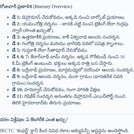
రోజువారీ ప్రణాళిక (Itinerary Overview)
డే 1:
డెహ్రాడూన్ చేరుకోవడం, అక్కడి నుంచి బార్కోట్ ప్రయాణం.
డే 2:
యమునోత్రి దర్శనం – జానకి చట్టి నుంచి ట్రెకింగ్ లేదా గుర్రపు
స్వారీ (సొంత ఖర్చుతో).
డే 3:
ఉత్తరకాశీకి ప్రయాణం, కాశీ విశ్వనాథ ఆలయ సందర్శన.
డే 4:
గంగోత్రి దర్శనం మరియు భాగీరథి నదిలో పవిత్ర స్నానాలు.
డే 5:
గుప్తకాశీ లేదా సీతాపూర్ చేరుకోవడం.
డే 6 & 7:
కేదార్‌నాథ్ ధామ్ దర్శనం. ఇక్కడ గౌరీకుండ్ నుంచి 16
కి.మీ ట్రెకింగ్ ఉంటుంది. భక్తులు అక్కడ రాత్రి బస చేస్తారు.
డే 8:
బద్రీనాథ్ ప్రయాణం, మార్గమధ్యలో నరసింహ ఆలయ సందర్శన.
డే 9:
బద్రీనాథ్ ఆలయ దర్శనం, మనా గ్రామం (భారతదేశ చివరి
గ్రామం) సందర్శన.
డే 10:
హరిద్వార్ చేరుకోవడం, గంగా హారతి వీక్షణ.
డే 11:
రిషికేశ్ సందర్శన అనంతరం డెహ్రాడూన్ ఎయిర్‌పోర్ట్ నుంచి
తిరిగి హైదరాబాద్‌కు తిరుగు ప్రయాణం.
ధరల విశ్లేషణ: ఏ కేటగిరీకి ఎంత ఖర్చు?
IRCTC ‘కంఫర్ట్’ క్లాస్ కింద వివిధ రకాల ఆక్యుపెన్సీ ఆప్షన్లను అందిస్తోంది.