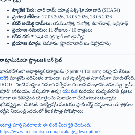
ప్యాకేజీ పేరు:
చార్ ధామ్ యాత్ర ఎక్స్-హైదరాబాద్ (SHA54)
ప్రారంభ తేదీలు:
17.05.2026, 18.05.2026, 28.05.2026
కవర్ అయ్యే ధామ్‌లు:
యమునోత్రి, గంగోత్రి, కేదార్‌నాథ్, బద్రీనాథ్
ప్రయాణ సమయం:
11 రోజులు / 10 రాత్రులు
కనీస ధర:
₹ 74,430 (ట్రిపుల్ ఆక్యుపెన్సీ)
ప్రయాణ మార్గం:
విమానం (హైదరాబాద్ టు డెహ్రాడూన్)
రామ్తామీడియా స్ట్రాటజిక్ ఇన్ సైట్
భారతదేశంలో ఆధ్యాత్మిక పర్యాటకం (Spiritual Tourism) ఇప్పుడు కేవలం
భక్తి
కి మాత్రమే పరిమితం కాకుండా, ఒక వ్యవస్థీకృత ఎకానమీగా మారుతోంది.
IRCTC వంటి సంస్థలు విమాన సర్వీసులను అనుసంధానించడం వల్ల ‘టైమ్-
పూర్’ (సమయం తక్కువగా ఉన్న)
యువత
మరియు మధ్యతరగతి ప్రజలు
కూడా ఈ కఠినమైన యాత్రలను సులభంగా చేయగలుగుతున్నారు.
భవిష్యత్తులో డిజిటల్ రిజిస్ట్రేషన్ మరియు స్లాట్ బేస్డ్ దర్శనాలు యాత్రికుల
రద్దీని నియంత్రించడంలో కీలక పాత్ర పోషిస్తాయి.
యాత్ర పూర్తి వివరాలకు ఈ లింక్ మీద క్లిక్ చేయండి.
https://www.irctctourism.com/pacakage_description?