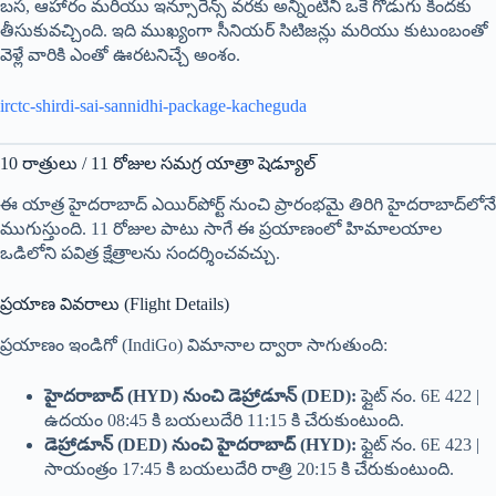
బస, ఆహారం మరియు ఇన్సూరెన్స్ వరకు అన్నింటినీ ఒకే గొడుగు కిందకు
తీసుకువచ్చింది. ఇది ముఖ్యంగా సీనియర్ సిటిజన్లు మరియు కుటుంబంతో
వెళ్లే వారికి ఎంతో ఊరటనిచ్చే అంశం.
irctc-shirdi-sai-sannidhi-package-kacheguda
10 రాత్రులు / 11 రోజుల సమగ్ర యాత్రా షెడ్యూల్
ఈ యాత్ర హైదరాబాద్ ఎయిర్‌పోర్ట్ నుంచి ప్రారంభమై తిరిగి హైదరాబాద్‌లోనే
ముగుస్తుంది. 11 రోజుల పాటు సాగే ఈ ప్రయాణంలో హిమాలయాల
ఒడిలోని పవిత్ర క్షేత్రాలను సందర్శించవచ్చు.
ప్రయాణ వివరాలు (Flight Details)
ప్రయాణం ఇండిగో (IndiGo) విమానాల ద్వారా సాగుతుంది:
హైదరాబాద్ (HYD) నుంచి డెహ్రాడూన్ (DED):
ఫ్లైట్ నం. 6E 422 |
ఉదయం 08:45 కి బయలుదేరి 11:15 కి చేరుకుంటుంది.
డెహ్రాడూన్ (DED) నుంచి హైదరాబాద్ (HYD):
ఫ్లైట్ నం. 6E 423 |
సాయంత్రం 17:45 కి బయలుదేరి రాత్రి 20:15 కి చేరుకుంటుంది.