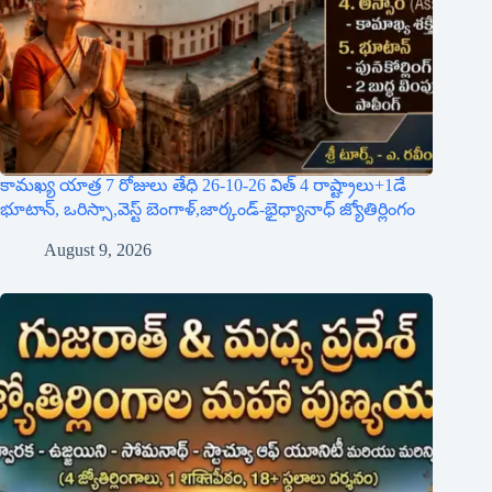
కామఖ్య యాత్ర 7 రోజులు తేధి 26-10-26 విత్ 4 రాష్ట్రాలు+1డే
భూటాన్, ఒరిస్సా,వెస్ట్ బెంగాళ్,జార్కండ్-భైధ్యానాధ్ జ్యోతిర్లింగం
August 9, 2026