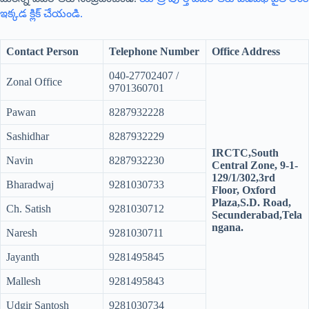
ఇక్కడ క్లిక్ చేయండి.
Contact Person
Telephone Number
Office Address
040-27702407 /
Zonal Office
9701360701
Pawan
8287932228
Sashidhar
8287932229
IRCTC,South
Navin
8287932230
Central Zone, 9-1-
129/1/302,3rd
Bharadwaj
9281030733
Floor, Oxford
Plaza,S.D. Road,
Ch. Satish
9281030712
Secunderabad,Tela
ngana.
Naresh
9281030711
Jayanth
9281495845
Mallesh
9281495843
Udgir Santosh
9281030734