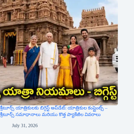
శ్రీటూర్స్ యాత్రికులకు బిగ్గెస్ట్ అప్‌డేట్: యాత్రికుల కంప్లైంట్స్ –
శ్రీటూర్స్ సమాధానాలు మరియు కొత్త ప్యాకేజీల వివరాలు
July 31, 2026