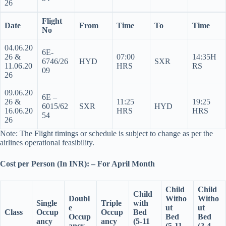
26
Flight
Date
From
Time
To
Time
No
04.06.20
6E-
26 &
07:00
14:35H
6746/26
HYD
SXR
11.06.20
HRS
RS
09
26
09.06.20
6E –
26 &
11:25
19:25
6015/62
SXR
HYD
16.06.20
HRS
HRS
54
26
Note: The Flight timings or schedule is subject to change as per the
airlines operational feasibility.
Cost per Person (In INR): – For April Month
Child
Child
Child
Doubl
Witho
Witho
Single
Triple
with
e
ut
ut
Class
Occup
Occup
Bed
Occup
Bed
Bed
ancy
ancy
(5-11
ancy
(5-11
(2-4