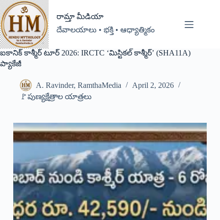
రామ్తా మీడియా
దేవాలయాలు • భక్తి • ఆధ్యాత్మికం
ఐకానిక్ కాశ్మీర్ టూర్ 2026: IRCTC ‘మిస్టికల్ కాశ్మీర్’ (SHA11A)
ప్యాకేజీ
A. Ravinder, RamthaMedia
April 2, 2026
🚩పుణ్యక్షేత్రాల యాత్రలు