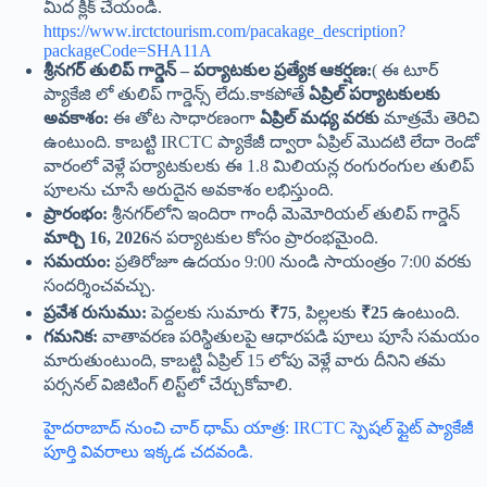
మీద క్లిక్ చేయండి.
https://www.irctctourism.com/pacakage_description?
packageCode=SHA11A
శ్రీనగర్ తులిప్ గార్డెన్ – పర్యాటకుల ప్రత్యేక ఆకర్షణ:
( ఈ టూర్
ప్యాకేజి లో తులిప్ గార్డెన్స్ లేదు.కాకపోతే
ఏప్రిల్ పర్యాటకులకు
అవకాశం:
ఈ తోట సాధారణంగా
ఏప్రిల్ మధ్య వరకు
మాత్రమే తెరిచి
ఉంటుంది. కాబట్టి IRCTC ప్యాకేజీ ద్వారా ఏప్రిల్ మొదటి లేదా రెండో
వారంలో వెళ్లే పర్యాటకులకు ఈ 1.8 మిలియన్ల రంగురంగుల తులిప్
పూలను చూసే అరుదైన అవకాశం లభిస్తుంది.
ప్రారంభం:
శ్రీనగర్‌లోని ఇందిరా గాంధీ మెమోరియల్ తులిప్ గార్డెన్
మార్చి 16, 2026
న పర్యాటకుల కోసం ప్రారంభమైంది.
సమయం:
ప్రతిరోజూ ఉదయం 9:00 నుండి సాయంత్రం 7:00 వరకు
సందర్శించవచ్చు.
ప్రవేశ రుసుము:
పెద్దలకు సుమారు
₹75
, పిల్లలకు
₹25
ఉంటుంది.
గమనిక:
వాతావరణ పరిస్థితులపై ఆధారపడి పూలు పూసే సమయం
మారుతుంటుంది, కాబట్టి ఏప్రిల్ 15 లోపు వెళ్లే వారు దీనిని తమ
పర్సనల్ విజిటింగ్ లిస్ట్‌లో చేర్చుకోవాలి.
హైదరాబాద్ నుంచి చార్ ధామ్ యాత్ర: IRCTC స్పెషల్ ఫ్లైట్ ప్యాకేజీ
పూర్తి వివరాలు ఇక్కడ చదవండి.