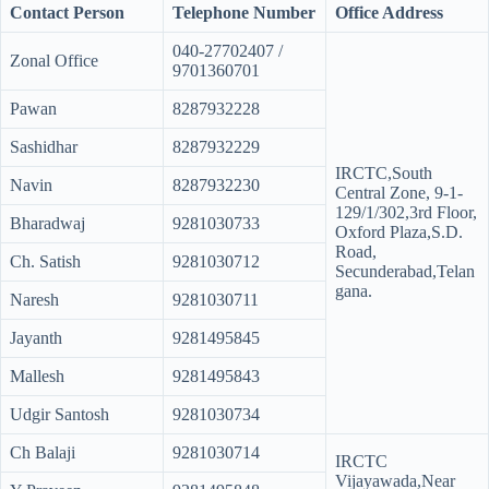
Contact Person
Telephone Number
Office Address
040-27702407 /
Zonal Office
9701360701
Pawan
8287932228
Sashidhar
8287932229
IRCTC,South
Navin
8287932230
Central Zone, 9-1-
129/1/302,3rd Floor,
Bharadwaj
9281030733
Oxford Plaza,S.D.
Road,
Ch. Satish
9281030712
Secunderabad,Telan
gana.
Naresh
9281030711
Jayanth
9281495845
Mallesh
9281495843
Udgir Santosh
9281030734
Ch Balaji
9281030714
IRCTC
Vijayawada,Near