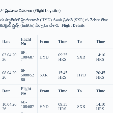
🔎 ప్రయాణ వివరాలు (Flight Logistics)
ఈ ప్యాకేజీలో హైదరాబాద్ (HYD) నుండి శ్రీనగర్ (SXR) కు నేరుగా లేదా
కనెక్టింగ్ ఫ్లైట్స్ (IndiGo) ఏర్పాటు చేశారు.
Flight Details: –
Flight
Date
From
Time
To
Time
No
6E-
03.04.20
09:35
14:10
108/687
HYD
SXR
26
HRS
HRS
1
6E –
08.04.20
15:45
20:45
5088/52
SXR
HYD
26
HRS
HRS
86
Flight
Date
From
Time
To
Time
No
6E-
10.04.20
09:35
14:10
108/687
HYD
SXR
26
HRS
HRS
1