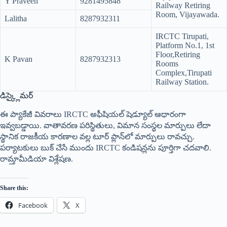
Y Praveen
9281495848
Railway Retiring
Room, Vijayawada.
Lalitha
8287932311
IRCTC Tirupati,
Platform No.1, 1st
Floor,Retiring
K Pavan
8287932313
Rooms
Complex,Tirupati
Railway Station.
డిస్క్లైమర్
ఈ ప్యాకేజీ వివరాలు IRCTC అఫీషియల్ షెడ్యూల్ ఆధారంగా
ఇవ్వబడ్డాయి. వాతావరణ పరిస్థితులు, విమాన సంస్థల మార్పులు లేదా
స్థానిక రాజకీయ కారణాల వల్ల టూర్ ప్లాన్‌లో మార్పులు రావచ్చు.
పర్యాటకులు బుక్ చేసే ముందు IRCTC కండిషన్లను పూర్తిగా చదవాలి.
రామ్తామీడియా విశ్లేషణ.
Share this:
Facebook
X