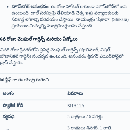
హౌస్‌బోట్ అనుభవం:
ఈ రోజు హోటల్ కాకుండా హౌస్‌బోట్‌లో బస
ఉంటుంది. దాల్ సరస్సుపై తేలియాడే చెక్క ఇళ్లు పర్యాటకులకు
సరికొత్త లోకాన్ని పరిచయం చేస్తాయి. సాయంత్రం ‘షికారా’ (Shikara)
ప్రయాణం మిమ్మల్ని మంత్రముగ్ధులను చేస్తుంది.
6వ రోజు: మొఘల్ గార్డెన్స్ మరియు వీడ్కోలు
చివరి రోజు శ్రీనగర్‌లోని ప్రసిద్ధ మొఘల్ గార్డెన్స్ (షాలిమార్, నిషత్,
బొటానికల్ గార్డెన్) సందర్శన ఉంటుంది. అనంతరం శ్రీనగర్ ఎయిర్‌పోర్ట్‌లో
డ్రాప్ చేస్తారు.
📊భ్రీఫ్ గా ఈ యాత్ర గురించి
అంశం
వివరాలు
ప్యాకేజీ కోడ్
SHA11A
వ్యవధి
5 రాత్రులు / 6 పగళ్లు
3 రాత్రులు శ్రీనగర్, 1 రాత్రి