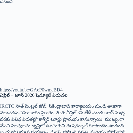
చేసింది.
https://youtu.be/GAeP0wmeBD4
ఏప్రిల్ – జూన్ 2026 షెడ్యూల్ విడుదల
IRCTC సౌత్ సెంట్రల్ జోన్, సికింద్రాబాద్ కార్యాలయం నుండి తాజాగా
వెలువడిన సమాచారం ప్రకారం, 2026 ఏప్రిల్ 3వ తేదీ నుండి జూన్ మధ్య
వరకు వివిధ విడతల్లో కాశ్మీర్ టూర్లు ప్రారంభం కానున్నాయి. ముఖ్యంగా
వేసవి సెలవులను దృష్టిలో ఉంచుకుని ఈ షెడ్యూల్ రూపొందించబడింది.
ఇందులో విమాన ప్రయాణం, డీలక్స్ హోటల్ వసతి, మరియు హౌస్‌బోట్