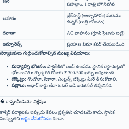
బస
పహల్గాం, 1 రాత్రి హౌస్‌బోట్
బ్రేక్‌ఫాస్ట్ (అల్పాహారం) మరియు
ఆహారం
డిన్నర్ (రాత్రి భోజనం)
రవాణా
AC వాహనం (గ్రూప్ సైజును బట్టి)
ఇన్సూరెన్స్
ప్రయాణ బీమా కవర్ చేయబడింది
పర్యాటకులు గుర్తుంచుకోవాల్సిన ముఖ్య విషయాలు:
మధ్యాహ్న భోజనం:
ప్యాకేజీలో లంచ్ ఉండదు. స్థానిక రెస్టారెంట్లలో
భోజనానికి ఒక్కొక్కరికి రోజుకు ₹ 300-500 ఖర్చు అవుతుంది.
టిక్కెట్లు:
గొండోలా, షికారా, ఎంట్రన్స్ టిక్కెట్లు మీరే తీసుకోవాలి.
పత్రాలు:
ఆధార్ కార్డు లేదా ఓటర్ ఐడి ఒరిజినల్ తప్పనిసరి.
🧠 రామ్తామీడియా విశ్లేషణ
కాశ్మీర్ పర్యాటకం ఇప్పుడు కేవలం ప్రకృతిని చూడటమే కాదు, స్థానిక
సంస్కృతిని
అర్థం చేసుకోవడం
కూడా.