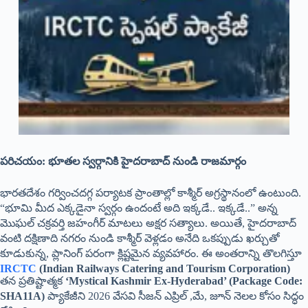
పరిచయం: భూతల స్వర్గానికి హైదరాబాద్ నుండి రాజమార్గం
భారతదేశం గర్వించదగ్గ పర్యాటక ప్రాంతాల్లో కాశ్మీర్ అగ్రస్థానంలో ఉంటుంది.
“భూమి మీద ఎక్కడైనా స్వర్గం ఉందంటే అది ఇక్కడే.. ఇక్కడే..” అన్న
మొఘల్ చక్రవర్తి జహంగీర్ మాటలు అక్షర సత్యాలు. అయితే, హైదరాబాద్
వంటి దక్షిణాది నగరం నుండి కాశ్మీర్ వెళ్లడం అనేది ఒకప్పుడు ఖర్చుతో
కూడుకున్న, ప్లానింగ్ పరంగా క్లిష్టమైన వ్యవహారం. ఈ అంతరాన్ని తొలగిస్తూ
IRCTC
(Indian Railways Catering and Tourism Corporation)
తన ప్రతిష్టాత్మక
‘Mystical Kashmir Ex-Hyderabad’ (Package Code:
SHA11A)
ప్యాకేజీని 2026 వేసవి సీజన్ ఎప్రిల్ ,మే, జూన్ నెలల కోసం సిద్ధం