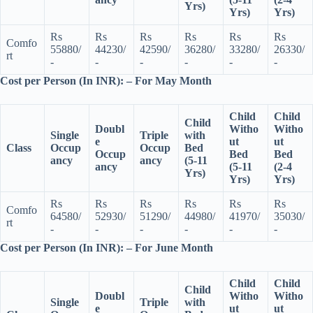
Yrs)
Yrs)
Yrs)
Rs
Rs
Rs
Rs
Rs
Rs
Comfo
55880/
44230/
42590/
36280/
33280/
26330/
rt
-
-
-
-
-
-
Cost per Person (In INR): – For May Month
Child
Child
Child
Doubl
Witho
Witho
Single
Triple
with
e
ut
ut
Class
Occup
Occup
Bed
Occup
Bed
Bed
ancy
ancy
(5-11
ancy
(5-11
(2-4
Yrs)
Yrs)
Yrs)
Rs
Rs
Rs
Rs
Rs
Rs
Comfo
64580/
52930/
51290/
44980/
41970/
35030/
rt
-
-
-
-
-
-
Cost per Person (In INR): – For June Month
Child
Child
Child
Doubl
Witho
Witho
Single
Triple
with
e
ut
ut