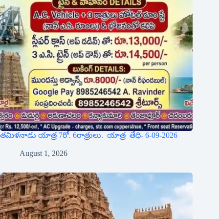
తమిళనాడు యాత్ర 7రో. 6రాత్రులు. యాత్ర తేధి- 6-09-2026
August 1, 2026