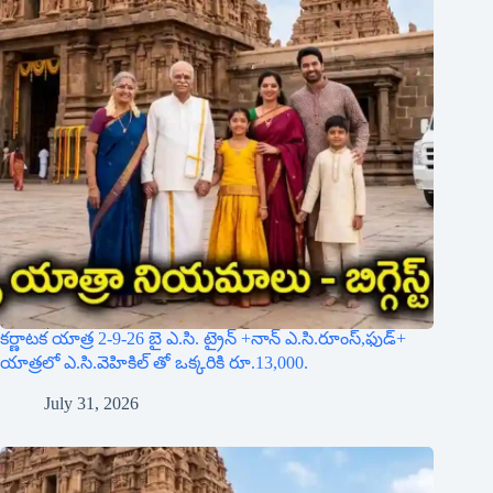
కర్ణాటక యాత్ర 2-9-26 బై ఎ.సి. ట్రైన్ +నాన్ ఎ.సి.రూంస్,ఫుడ్+
యాత్రలో ఎ.సి.వెహికిల్ తో ఒక్కరికి రూ.13,000.
July 31, 2026