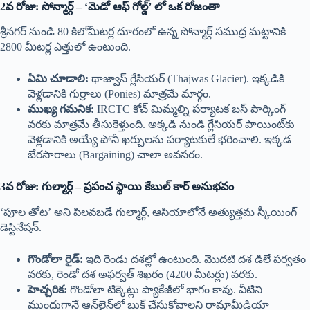
2వ రోజు: సోన్మార్గ్ – ‘మెడో ఆఫ్ గోల్డ్’ లో ఒక రోజంతా
శ్రీనగర్ నుండి 80 కిలోమీటర్ల దూరంలో ఉన్న సోన్మార్గ్ సముద్ర మట్టానికి
2800 మీటర్ల ఎత్తులో ఉంటుంది.
ఏమి చూడాలి:
థాజ్వాస్ గ్లేసియర్ (Thajwas Glacier). ఇక్కడికి
వెళ్లడానికి గుర్రాలు (Ponies) మాత్రమే మార్గం.
ముఖ్య గమనిక:
IRCTC కోచ్ మిమ్మల్ని పర్యాటక బస్ పార్కింగ్
వరకు మాత్రమే తీసుకెళ్తుంది. అక్కడి నుండి గ్లేసియర్ పాయింట్‌కు
వెళ్లడానికి అయ్యే పోనీ ఖర్చులను పర్యాటకులే భరించాలి. ఇక్కడ
బేరసారాలు (Bargaining) చాలా అవసరం.
3వ రోజు: గుల్మార్గ్ – ప్రపంచ స్థాయి కేబుల్ కార్ అనుభవం
‘పూల తోట’ అని పిలవబడే గుల్మార్గ్, ఆసియాలోనే అత్యుత్తమ స్కీయింగ్
డెస్టినేషన్.
గొండోలా రైడ్:
ఇది రెండు దశల్లో ఉంటుంది. మొదటి దశ డిలే పర్వతం
వరకు, రెండో దశ అఫర్వత్ శిఖరం (4200 మీటర్లు) వరకు.
హెచ్చరిక:
గొండోలా టిక్కెట్లు ప్యాకేజీలో భాగం కావు. వీటిని
ముందుగానే ఆన్‌లైన్‌లో బుక్ చేసుకోవాలని రామ్తామీడియా