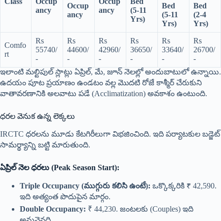
Class
Occup
Occup
Bed
Occup
Bed
Bed
ancy
ancy
(5-11
ancy
(5-11
(2-4
Yrs)
Yrs)
Yrs)
Rs
Rs
Rs
Rs
Rs
Rs
Comfo
55740/
44600/
42960/
36650/
33640/
26700/
rt
-
-
-
-
-
-
ఇలాంటి మల్టిపుల్ స్లాట్లు ఏప్రిల్, మే, జూన్ నెలల్లో అందుబాటులో ఉన్నాయి.
ఉదయం పూట ప్రయాణం ఉండటం వల్ల మొదటి రోజే కాశ్మీర్ చేరుకుని
వాతావరణానికి అలవాటు పడే (Acclimatization) అవకాశం ఉంటుంది.
ధరల వెనుక ఉన్న లెక్కలు
IRCTC ధరలను మూడు కేటగిరీలుగా విభజించింది. ఇది పర్యాటకుల బడ్జెట్
సామర్థ్యాన్ని బట్టి మారుతుంది.
ఏప్రిల్ నెల ధరలు (Peak Season Start):
Triple Occupancy (ముగ్గురు కలిసి ఉంటే):
ఒక్కొక్కరికి ₹ 42,590.
ఇది అత్యంత పొదుపైన మార్గం.
Double Occupancy:
₹ 44,230. జంటలకు (Couples) ఇది
అనువైనది.