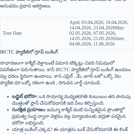
అనుభవం ప్రధాన ఆకర్షణలు.
April: 03.04.2026, 10.04.2026,
14.04.2026, 23.04.2026May:
Tour Date
02.05.2026, 07.05.2026,
14.05.2026, 21.05.2026June:
04.06.2026, 11.06.2026
IRCTC ప్యాకేజీలో గ్రూప్ బుకింగ్
సాధారణంగా కాశ్మీర్ వెళ్లాలంటే విమాన టిక్కెట్లు చివరి నిమిషంలో
విపరీతంగా పెరుగుతాయి. కానీ IRCTC ప్యాకేజీలో గ్రూప్ బుకింగ్ ఉండటం
వల్ల ధరలు స్థిరంగా ఉంటాయి. కాని ఎప్రిల్ , మే, జూన్ లలో ఒక్కో నెల
ప్యాకేజి ధర ఒక్కో రకంగా ఉంది , దిగువన చార్ట్ చూడండి.
బడ్జెట్ భరోసా:
ఒక సామాన్య మధ్యతరగతి కుటుంబం తన పొదుపు
మొత్తంతో ప్లాన్ చేసుకోవడానికి ఇది వీలు కల్పిస్తుంది.
సురక్షిత ప్రయాణం:
జమ్మూ కాశ్మీర్ వంటి సున్నితమైన ప్రాంతాల్లో
ప్రభుత్వ సంస్థ ద్వారా వెళ్లడం వల్ల పర్యాటకులకు భద్రతా పరమైన
భరోసా లభిస్తుంది.
యాత్ర బుకింగ్ ఎక్కడ? ఈ యాత్రను బుక్ చేసుకోవడానికి ఈ లింక్