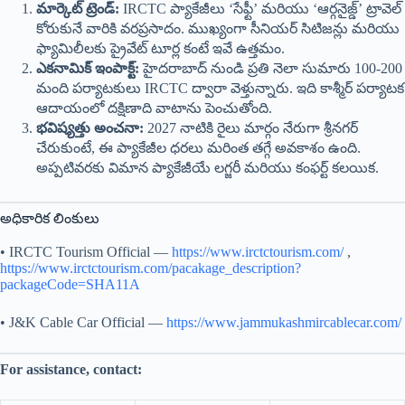
మార్కెట్ ట్రెండ్:
IRCTC ప్యాకేజీలు ‘సేఫ్టీ’ మరియు ‘ఆర్గనైజ్డ్’ ట్రావెల్
కోరుకునే వారికి వరప్రసాదం. ముఖ్యంగా సీనియర్ సిటిజన్లు మరియు
ఫ్యామిలీలకు ప్రైవేట్ టూర్ల కంటే ఇవే ఉత్తమం.
ఎకనామిక్ ఇంపాక్ట్:
హైదరాబాద్ నుండి ప్రతి నెలా సుమారు 100-200
మంది పర్యాటకులు IRCTC ద్వారా వెళ్తున్నారు. ఇది కాశ్మీర్ పర్యాటక
ఆదాయంలో దక్షిణాది వాటాను పెంచుతోంది.
భవిష్యత్తు అంచనా:
2027 నాటికి రైలు మార్గం నేరుగా శ్రీనగర్
చేరుకుంటే, ఈ ప్యాకేజీల ధరలు మరింత తగ్గే అవకాశం ఉంది.
అప్పటివరకు విమాన ప్యాకేజీయే లగ్జరీ మరియు కంఫర్ట్ కలయిక.
అధికారిక లింకులు
• IRCTC Tourism Official —
https://www.irctctourism.com/
,
https://www.irctctourism.com/pacakage_description?
packageCode=SHA11A
• J&K Cable Car Official —
https://www.jammukashmircablecar.com/
For assistance, contact: