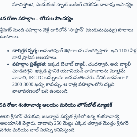
సూచిస్తోంది, ఎందుకంటే స్పాట్ బుకింగ్ దొరకడం దాదాపు అసాధ్యం.
4వ రోజు: పహల్గాం – లోయల సౌందర్యం
శ్రీనగర్ నుండి పహల్గాం వెళ్లే దారిలోనే ‘సాఫ్రాన్’ (కుంకుమపువ్వు) పొలాలు
ఉంటాయి.
చారిత్రక స్పర్శ:
అవంతిపూర్ శిధిలాలను సందర్శిస్తారు. ఇవి 1100 ఏళ్ల
నాటి ప్రాచీన ఆలయాలు.
పహల్గాం ప్రత్యేకత:
ఇక్కడ బేతాబ్ వ్యాలీ, చందన్వారి, అరు వ్యాలీ
చూడదగ్గవి. ఇక్కడ స్థానిక యూనియన్ వాహనాలను మాత్రమే
వాడాలి, IRCTC బస్సులను అనుమతించరు. దీనికి అదనంగా ₹
2000-3000 ఖర్చు కావచ్చు. ఆ రాత్రి పహల్గాంలోని చల్లని
వాతావరణంలో బస ఉంటుంది.
5వ రోజు: శంకరాచార్య ఆలయం మరియు హౌస్‌బోట్ మ్యాజిక్
తిరిగి శ్రీనగర్ చేరుకుని, జబర్వాన్ పర్వత శ్రేణిలో ఉన్న శంకరాచార్య
ఆలయానికి వెళ్తారు. దాదాపు 250 మెట్లు ఎక్కిన తర్వాత మొత్తం శ్రీనగర్
నగరం మరియు దాల్ సరస్సు కనిపిస్తుంది.