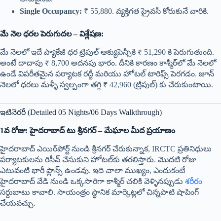
Single Occupancy:
₹ 55,880. వ్యక్తిగత ప్రైవసీ కోరుకునే వారికి.
మే నెల ధరల పెరుగుదల – విశ్లేషణ:
మే నెలలో ఇదే ప్యాకేజీ ధర ట్రిపుల్ ఆక్యుపెన్సీకి ₹ 51,290 కి పెరుగుతుంది.
అంటే దాదాపు ₹ 8,700 అదనపు భారం. దీనికి కారణం కాశ్మీర్‌లో మే నెలలో
ఉండే విపరీతమైన పర్యాటక రద్దీ మరియు హోటల్ టారిఫ్స్ పెరగడం. జూన్
నెలలో ధరలు మళ్ళీ స్వల్పంగా తగ్గి ₹ 42,960 (ట్రిపుల్) కు చేరుకుంటాయి.
ఇటినెరరీ (Detailed 05 Nights/06 Days Walkthrough)
1వ రోజు: హైదరాబాద్ టు శ్రీనగర్ – మేఘాల మీద ప్రయాణం
హైదరాబాద్ ఎయిర్‌పోర్ట్ నుండి శ్రీనగర్ చేరుకున్నాక, IRCTC ప్రతినిధులు
పర్యాటకులను రిసీవ్ చేసుకుని హోటల్‌కు తరలిస్తారు. మొదటి రోజు
ఎటువంటి భారీ ప్లాన్స్ ఉండవు. ఇది చాలా ముఖ్యం, ఎందుకంటే
హైదరాబాద్ వేడి నుండి ఒక్కసారిగా కాశ్మీర్ చలికి వెళ్ళినప్పుడు
శరీరం
సర్దుబాటు కావాలి. సాయంత్రం స్థానిక మార్కెట్లలో చిన్నపాటి షాపింగ్
చేయవచ్చు.