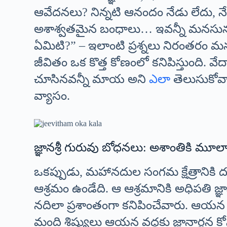
ఆవేదనలు? నిన్నటి ఆనందం నేడు లేదు, 
అశాశ్వతమైన బంధాలు… ఇవన్నీ మనసును 
ఏమిటి?” – ఇలాంటి ప్రశ్నలు నిరంతరం మ
జీవితం ఒక కొత్త కోణంలో కనిపిస్తుంది. వ
చూసినవన్నీ మాయ అని
ఎలా
తెలుసుకోవా
వ్యాసం.
జ్ఞానశ్రీ గురువు బోధనలు: అశాంతికి మూలా
ఒకప్పుడు, మహానదుల సంగమ క్షేత్రానికి
ఆశ్రమం ఉండేది. ఆ ఆశ్రమానికి అధిపతి జ్ఞ
నదిలా ప్రశాంతంగా కనిపించేవారు. ఆయన 
మంది శిష్యులు ఆయన వద్దకు జ్ఞానార్జన క