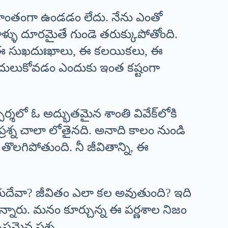
ప్రశాంతంగా ఉండడం లేదు. నేను ఎంతో
ాళ్ళు దూరమైతే గుండె తరుక్కుపోతోంది.
ేవా? ఈ సుఖదుఃఖాలు, ఈ కలయికలు, ఈ
దులుకోవడం ఎందుకు ఇంత కష్టంగా
పర్శలో ఓ అద్భుతమైన శాంతి వివేక్‌లోకి
ీ ప్రశ్న చాలా లోతైనది. అనాది కాలం నుండి
తొలగిపోతుంది. నీ జీవితాన్ని, ఈ
 గురుదేవా? జీవితం ఎలా కల అవుతుంది? ఇది
న్నారు. మనం కూర్చున్న ఈ పర్ణశాల నిజం
టమైన ప్రశ్న.