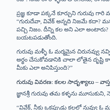
ప్రజ్ఞ కూడా పక్కనే కూర్చుని గురువు గార
“గురుదేవా, వివేక్ అన్నది నిజమే కదా? 
పచ్చి నిజం. దీన్ని కల అని ఎలా అంటారు? 
బయటపడుతోంది.
గురువు మళ్ళీ ఓ మర్మమైన చిరునవ్వు నవ్వ
అర్థం చేసుకోవడానికి చాలా లోతైన దృష్ట
మీకు ఎలా అనిపిస్తుంది?”
గురువు వివరణ: కలల సాదృశ్యాలు – వాస్త
జ్ఞానశ్రీ గురువు తమ కళ్ళను మూసుకుని, 
“వివేక్, నీకు ఒకప్పుడు కలలో నువ్వు ఓ మ