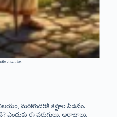
tle at sunrise.
ిలయం, మరికొందరికి కష్టాల పీడనం.
ి? ఎందుకు ఈ పరుగులు, ఆరాటాలు,