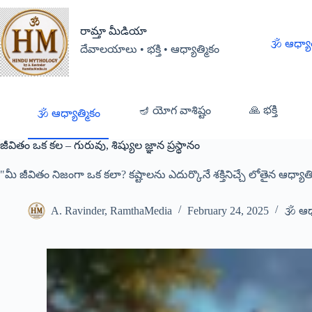
రామ్తా మీడియా
🕉️ ఆధ్యా
దేవాలయాలు • భక్తి • ఆధ్యాత్మికం
🙏 భక్తి
🪔 యోగ వాశిష్టం
🕉️ ఆధ్యాత్మికం
జీవితం ఒక కల – గురువు, శిష్యుల జ్ఞాన ప్రస్థానం
"మీ జీవితం నిజంగా ఒక కలా? కష్టాలను ఎదుర్కొనే శక్తినిచ్చే లోతైన ఆధ్యాత్మ
A. Ravinder, RamthaMedia
February 24, 2025
🕉️ ఆధ