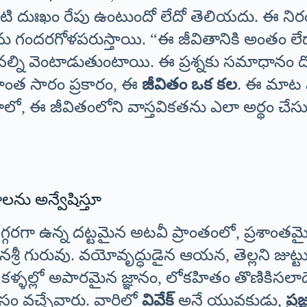
నేటి దుఃఖం రేపు ఉంటుందో లేదో తెలియదు. ఈ న
గందరగోళపరుస్తాయి. “ఈ జీవితానికి అంతం లే
నల్ని వెంటాడుతుంటాయి. ఈ ప్రశ్నకు సమాధానం దొ
ేదాంత సారం ప్రకారం, ఈ
జీవితం ఒక కల
. ఈ మాట వ
లో, ఈ జీవితంలోని వాస్తవికతను ఎలా అర్థం చేస
లను అన్వేషిస్తూ
 దగ్గరగా ఉన్న దట్టమైన అటవీ ప్రాంతంలో, ప్రశ
ానశ్రీ గురువు. వయోవృద్ధుడైన ఆయన, తెల్లని జుట
కళ్ళల్లో అపారమైన జ్ఞానం, లోకహితం తొణికిసల
ోసం వచ్చేవారు. వారిలో
వివేక్
అనే యువకుడు,
ప్రజ్