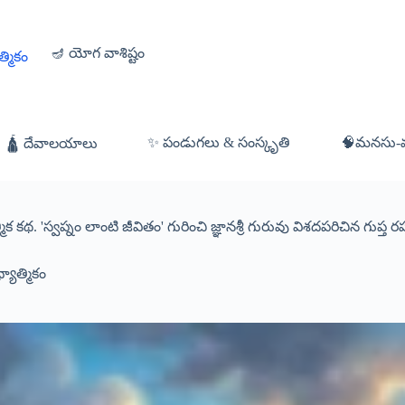
🪔 యోగ వాశిష్టం
త్మికం
✨ పండుగలు & సంస్కృతి
🧠మనసు-వ్య
🛕 దేవాలయాలు
ిక కథ. 'స్వప్నం లాంటి జీవితం' గురించి జ్ఞానశ్రీ గురువు విశదపరిచిన గుప్త
్యాత్మికం