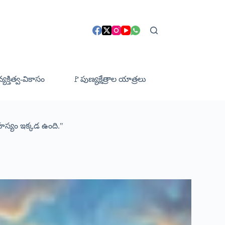
క్తిత్వ-వికాసం
🚩పుణ్యక్షేత్రాల యాత్రలు
 రహస్యం ఇక్కడ ఉంది."