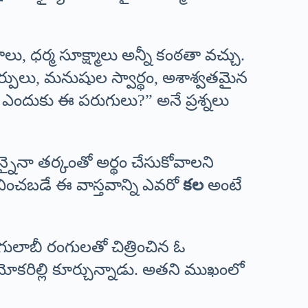
లు, ధర్మ సూక్ష్మాలు అన్నీ కంఠతా వచ్చు.
్పులు, మనుషుల స్వార్థం, అశాశ్వతమైన
ు? ఎందుకు ఈ పరుగులు?” అనే ప్రశ్నలు
నైనా తర్కంతో అర్థం చేసుకోవాలని
భవించబడే ఈ వాస్తవాన్ని ఎవరో
కల
అంటే
 గులాబీ రంగులతో చిత్రించిన ఓ
ోకరిల్లి కూర్చున్నాడు. అతని ముఖంలో