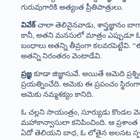
గురువుగారికి అత్యంత ప్రీతిపాత్రులు.
వివేక్
చాలా తెలివైనవాడు, శాస్త్రజ్ఞానం బాగ
కానీ, అతని మనసులో మాత్రం ఎప్పుడూ ఓ
బంధాలు అతన్ని తీవ్రంగా కలవరపెట్టేవి. “
అతన్ని నిరంతరం వెంటాడేవి.
ప్రజ్ఞ
కూడా జిజ్ఞాసువే. అయితే ఆమెది ప్రశ
ప్రయత్నించేది. ఆమెకు ఈ ప్రపంచం స్థిరం
ఆమెకు నమ్మశక్యం కానిది.
ఓ చల్లని సాయంత్రం, సూర్యుడు కొండల వెను
మహాకాన్వాసులా కనిపించింది. ఆ ప్రశాంత
ఏదో తెలియని బాధ, ఓ లోతైన అలసట స్పష