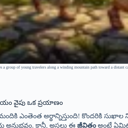
s a group of young travelers along a winding mountain path toward a distant cas
ానోదయం వైపు ఒక ప్రయాణం
ి ఎంతెంత అర్థాన్నిస్తుంది! కొందరికి సుఖాల న
ఓ చేదు అనుభవం. కానీ, అసలు ఈ
జీవితం
అంటే ఏమిట