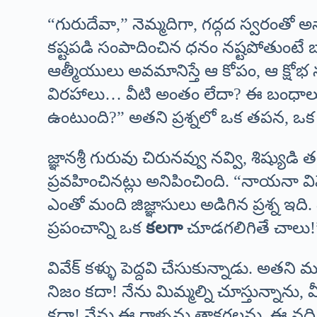
“గురుదేవా,” నెమ్మదిగా, గద్గద స్వరంతో అ
కష్టపడి సంపాదించిన ధనం నష్టపోతుంటే బాధ
ఆత్మీయులు అవమానిస్తే ఆ కోపం, ఆ క్షో
విరహాలు… వీటి అంతం లేదా? ఈ బంధాల
ఉంటుంది?” అతని ప్రశ్నలో ఒక తపన, ఒక 
జ్ఞానశ్రీ గురువు చిరునవ్వు నవ్వి, శిష్
ప్రవహించినట్లు అనిపించింది. “నాయనా వివేక
ఎంతో మంది జిజ్ఞాసులు అడిగిన ప్రశ్న ఇది
ప్రపంచాన్ని ఒక
కలగా
చూడగలిగితే చాలు!
వివేక్ కళ్ళు పెద్దవి చేసుకున్నాడు. అత
నిజం కదా! నేను మిమ్మల్ని చూస్తున్నాను
కదా! నేను ఈ రాళ్ళను తాకగలను, ఈ నది శ