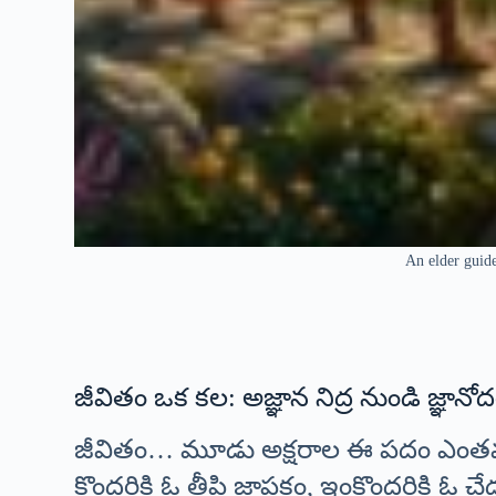
An elder guide
జీవితం ఒక కల: అజ్ఞాన నిద్ర నుండి జ్ఞ
జీవితం… మూడు అక్షరాల ఈ పదం ఎంతమందిక
కొందరికి ఓ తీపి జ్ఞాపకం, ఇంకొందరికి 