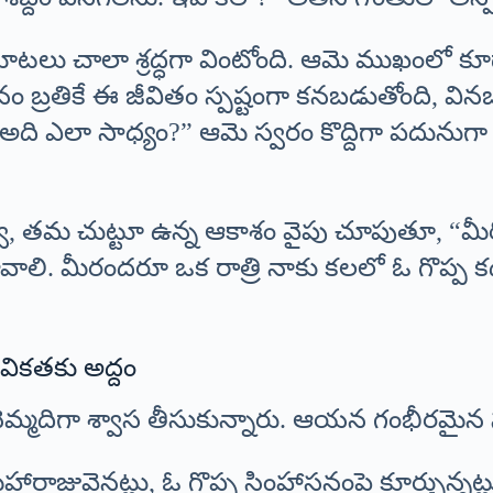
ి మాటలు చాలా శ్రద్ధగా వింటోంది. ఆమె ముఖంలో కూ
మనం బ్రతికే ఈ జీవితం స్పష్టంగా కనబడుతోంది, 
అది ఎలా సాధ్యం?” ఆమె స్వరం కొద్దిగా పదునుగా వి
ి, తమ చుట్టూ ఉన్న ఆకాశం వైపు చూపుతూ, “మీరిద్
ి కావాలి. మీరందరూ ఒక రాత్రి నాకు కలలో ఓ గొప్
వికతకు అద్దం
నెమ్మదిగా శ్వాస తీసుకున్నారు. ఆయన గంభీరమైన 
హారాజువైనట్లు, ఓ గొప్ప సింహాసనంపై కూర్చున్నట్ల