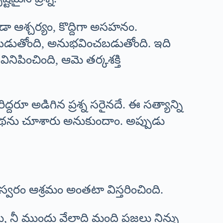
డా ఆశ్చర్యం, కొద్దిగా అసహనం.
వినబడుతోంది, అనుభవించబడుతోంది. ఇది
నిపించింది, ఆమె తర్కశక్తి
దరూ అడిగిన ప్రశ్న సరైనదే. ఈ సత్యాన్ని
ప కథను చూశారు అనుకుందాం. అప్పుడు
స్వరం ఆశ్రమం అంతటా విస్తరించింది.
ు, నీ ముందు వేలాది మంది ప్రజలు నిన్ను