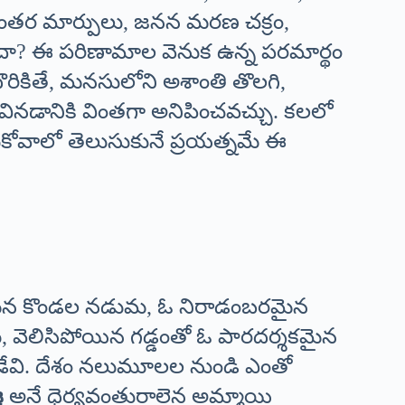
ిరంతర మార్పులు, జనన మరణ చక్రం,
దా? ఈ పరిణామాల వెనుక ఉన్న పరమార్థం
రికితే, మనసులోని అశాంతి తొలగి,
ినడానికి వింతగా అనిపించవచ్చు. కలలో
ుకోవాలో తెలుసుకునే ప్రయత్నమే ఈ
ాంతమైన కొండల నడుమ, ఓ నిరాడంబరమైన
్టు, వెలిసిపోయిన గడ్డంతో ఓ పారదర్శకమైన
ాడేవి. దేశం నలుమూలల నుండి ఎంతో
ఞ
అనే ధైర్యవంతురాలైన అమ్మాయి