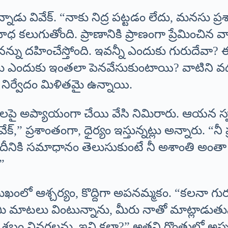
న్నాడు వివేక్. “నాకు నిద్ర పట్టడం లేదు, మనసు 
 కలుగుతోంది. ప్రాణానికి ప్రాణంగా ప్రేమించిన వ
భ నన్ను దహించేస్తోంది. ఇవన్నీ ఎందుకు గురుద
ు ఎందుకు ఇంతలా పెనవేసుకుంటాయి? వాటిని వ
నిర్వేదం మిళితమై ఉన్నాయి.
యుడి తలపై అప్యాయంగా చేయి వేసి నిమిరారు. ఆయన స్
్,” ప్రశాంతంగా, ధైర్యం ఇస్తున్నట్లు అన్నారు. “న
. దీనికి సమాధానం తెలుసుకుంటే నీ అశాంతి అంతా 
”
ని ముఖంలో ఆశ్చర్యం, కొద్దిగా అపనమ్మకం. “కలనా
, మీ మాటలు వింటున్నాను, మీరు నాతో మాట్లాడుతు
బ్దం వినగలను. ఇవి కలా?” అతని గొంతులో అస్పష్