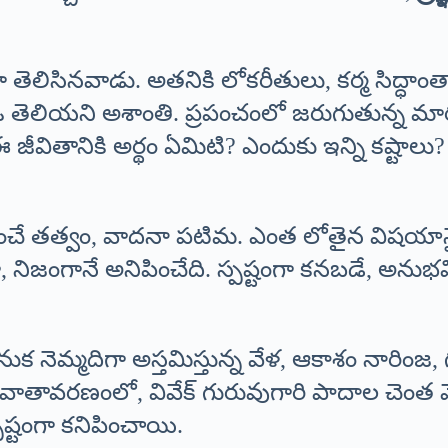
ా తెలిసినవాడు. అతనికి లోకరీతులు, కర్మ సిద్ధాంతా
 తెలియని అశాంతి. ప్రపంచంలో జరుగుతున్న మార
ఈ జీవితానికి అర్థం ఏమిటి? ఎందుకు ఇన్ని కష్టాల
్నించే తత్వం, వాదనా పటిమ. ఎంత లోతైన విషయాన్
గా, నిజంగానే అనిపించేది. స్పష్టంగా కనబడే, అను
క నెమ్మదిగా అస్తమిస్తున్న వేళ, ఆకాశం నారింజ,
 వాతావరణంలో, వివేక్ గురువుగారి పాదాల చెంత మ
్టంగా కనిపించాయి.