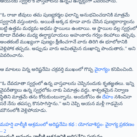
ఆయనకు స్వర్గలోక వాస్తవాలను ఉన్నవి ఉన్నట్లుగా వివరించాను.
“ఓ రాజా జీవులు తమ పుణ్యకర్మల ఫలాన్ని అనుభవించడానికి మాత్రమే
స్వర్గానికి వస్తుంటారు. అయితే అక్కడ కూడా వారు చేసిన పుణ్యకార్యాలను
బట్టి ఉత్తమ మధ్యమ అధమ స్థాయిలు ఉంటాయి. ఆ స్థాయిల వల్ల స్వర్గంలో
కూడా దేవతల మధ్య ఈర్ష్యాసూయలు అహంకారం గర్వం కలహాలు తప్పవు.
అంతకంటే ముఖ్యంగా పుణ్యం క్షీణించగానే వారు తిరిగి ఈ భూలోకానికి
వెళ్లిపోక తప్పదు. అప్పుడు వారు అమితమైన దుఃఖాన్ని పొందుతారు.” అని
వివరించాను.
ఆ మాటలు విన్న అరిష్టనేమి చక్రవర్తి ముఖంలో గొప్ప
వైరాగ్యం
కనిపించింది.
“ఓ దేవదూతా స్వర్గంలో ఉన్న వాస్తవాలను చెప్పినందుకు కృతజ్ఞతలు. ఇన్ని
వైపరీత్యాలు ఉన్న స్వర్గలోకం నాకు ఏమాత్రం వద్దు. శాశ్వతమైన నిర్వాణ
స్థితిని మాత్రమే తను కోరుకుంటున్నాను. అందుకోసం ఈ
దేహం
నశించినా
సరే నేను తపస్సు కొనసాగిస్తాను.” అని చెప్పి ఆయన మళ్లీ గాఢమైన
మౌనంలోకి వెళ్లిపోయాడు.
మహర్షి వాల్మీకి ఆశ్రమంలో అరిష్టనేమి కథ : యోగవాశిస్టం- వైరాగ్య ప్రకరణం
– 2
ఇంద్రుడి ఆనందం వాల్మీకి ఆశ్రమానికి అరిష్టనేమి పయనం