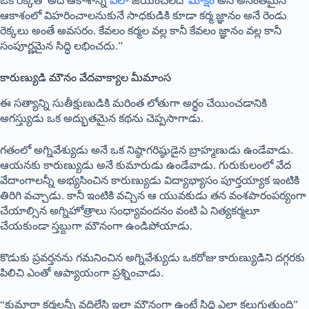
ఒక రెక్కతో అది ఆకాశాన్ని
ఎలా
జయించలేదో
మోక్షం
అనే అనంతమైన
ఆకాశంలో విహరించాలనుకునే సాధకుడికి కూడా కర్మ జ్ఞానం అనే రెండు
రెక్కలు అంతే అవసరం. కేవలం కర్మల వల్ల కానీ కేవలం జ్ఞానం వల్ల కానీ
సంపూర్ణమైన సిద్ధి లభించదు.”
కారుణ్యుడి మౌనం వేదవాక్యాల మీమాంస
ఈ సత్యాన్ని సుతీక్షుణుడికి మరింత లోతుగా అర్థం చేయించడానికి
అగస్త్యుడు ఒక అద్భుతమైన కథను చెప్పసాగాడు.
గతంలో అగ్నివేశ్యుడు అనే ఒక నిష్ఠాగరిష్ఠుడైన బ్రాహ్మణుడు ఉండేవాడు.
ఆయనకు కారుణ్యుడు అనే కుమారుడు ఉండేవాడు. గురుకులంలో వేద
వేదాంగాలన్నీ అభ్యసించిన కారుణ్యుడు విద్యాభ్యాసం పూర్తయ్యాక ఇంటికి
తిరిగి వచ్చాడు. కానీ ఇంటికి వచ్చిన ఆ యువకుడు తన వంశపారంపర్యంగా
చేయాల్సిన అగ్నిహోత్రాలు సంధ్యావందనం వంటి ఏ నిత్యకర్మలూ
చేయకుండా స్తబ్దుగా మౌనంగా ఉండిపోయాడు.
కొడుకు ప్రవర్తనను గమనించిన అగ్నివేశ్యుడు ఒకరోజు కారుణ్యుడిని దగ్గరకు
పిలిచి ఎంతో ఆప్యాయంగా ప్రశ్నించాడు.
“కుమారా కర్మలన్నీ వదిలేసి ఇలా మౌనంగా ఉంటే సిద్ధి ఎలా కలుగుతుంది”