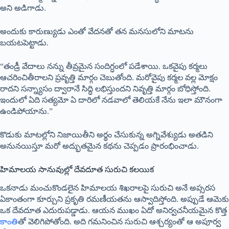
అని అడిగాడు.
అందుకు కారుణ్యుడు ఎంతో వేదనతో తన మనసులోని మాటను
బయటపెట్టాడు.
“తండ్రీ వేదాలు నన్ను తీవ్రమైన సందిగ్ధంలో పడేశాయి. ఒకవైపు కర్మలు
ఆచరించితీరాలని ప్రవృత్తి మార్గం చెబుతోంది. మరోవైపు కర్మల వల్ల మోక్షం
రాదని సన్న్యాసం ద్వారానే సిద్ధి లభిస్తుందని నివృత్తి మార్గం బోధిస్తోంది.
ఇందులో ఏది సత్యమో ఏ దారిలో నడవాలో తెలియకే నేను ఇలా మౌనంగా
ఉండిపోయాను.”
కొడుకు మాటల్లోని నిజాయితీని అర్థం చేసుకున్న అగ్నివేశ్యుడు అతడిని
అనునయిస్తూ మరో అద్భుతమైన కథను చెప్పడం ప్రారంభించాడు.
హిమాలయ సానువుల్లో దేవదూత సురుచి కలయిక
ఒకనాడు మంచుకొండలైన హిమాలయ శిఖరాలపై సురుచి అనే అప్సరస
ఏకాంతంగా కూర్చుని ప్రకృతి రమణీయతను ఆస్వాదిస్తోంది. అప్పుడే ఆమెకు
ఒక దేవదూత ఎదురుపడ్డాడు. ఆయన ముఖం ఏదో అనిర్వచనీయమైన కొత్త
కాంతి
తో వెలిగిపోతోంది. అది గమనించిన సురుచి ఆశ్చర్యంతో ఆ అపూర్వ