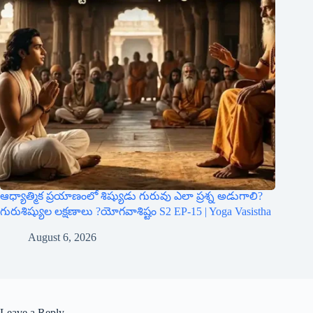
ఆధ్యాత్మిక ప్రయాణంలో శిష్యుడు గురువు ఎలా ప్రశ్న అడుగాలి?
గురుశిష్యుల లక్షణాలు ?యోగవాశిష్టం S2 EP-15 | Yoga Vasistha
August 6, 2026
Leave a Reply