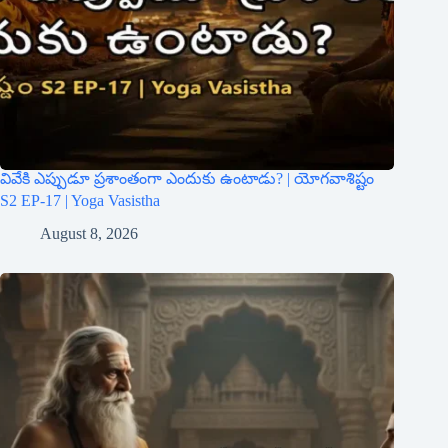
వివేకి ఎప్పుడూ ప్రశాంతంగా ఎందుకు ఉంటాడు? | యోగవాశిష్టం
S2 EP-17 | Yoga Vasistha
August 8, 2026