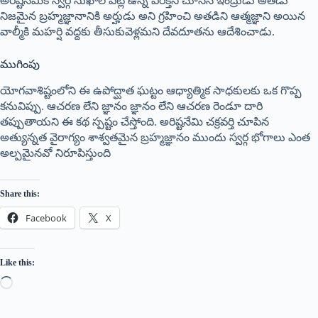
అరిష్టనేమికి స్వర్గ సుఖాల పట్ల ఉన్న విరక్తిని చూసిన ఇంద్రుడు అతడు
నిజమైన బ్రహ్మజ్ఞానానికి అర్హుడు అని గ్రహించి అతడిని ఆత్మజ్ఞాని అయిన
వాల్మీకి మహర్షి వద్దకు తీసుకువెళ్లమని దేవదూతను ఆదేశించాడు.
ముగింపు
యోగవాశిష్టంలోని ఈ ఉపోద్ఘాత ఘట్టం ఆధ్యాత్మిక సాధకులకు ఒక గొప్ప
కనువిప్పు. ఆచరణ లేని జ్ఞానం జ్ఞానం లేని ఆచరణ రెండూ దారి
తప్పుతాయని ఈ కథ స్పష్టం చేస్తోంది. అరిష్టనేమి చక్రవర్తి చూపిన
అత్యున్నత వైరాగ్యం శాశ్వతమైన బ్రహ్మజ్ఞానం ముందు స్వర్గ భోగాలు ఎంత
అల్పమైనవో నిరూపిస్తుంది
Share this:
Facebook
X
Like this: