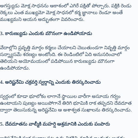
అగస్త్యుడు మోక్ష సాధనను ఆకాశంలో ఎగిరే పక్షితో పోల్చారు. పక్షికి రెండు
రెక్కలు ఎంత ముఖ్యమో మోక్ష సాధనలో కర్మ జ్ఞానాలు రెండూ అంతే
ముఖ్యమని ఆయన అద్భుతంగా వివరించారు.
3. కారుణ్యుడు ఎందుకు మౌనంగా ఉండిపోయాడు
వేదాల్లోని ప్రవృత్తి మార్గం కర్మలు చేయాలని చెబుతుండగా నివృత్తి మార్గం
సన్న్యాసమే శరణ్యం అంటోంది. ఈ రెండింటిలో ఏది అనుసరించాలో
తెలియని అయోమయంలో పడిపోయిన కారుణ్యుడు మౌనంగా
ఉండిపోయాడు.
4. అరిష్టనేమి చక్రవర్తి స్వర్గాన్ని ఎందుకు తిరస్కరించాడు
స్వర్గంలో కూడా భూలోకం లాగానే స్థాయిల వారీగా అసూయ గర్వం
ఉంటాయని పుణ్యం అయిపోగానే తిరిగి భూమికి రాక తప్పదని దేవదూత
ద్వారా తెలుసుకున్న అరిష్టనేమి ఆ అశాశ్వత సుఖాలను తిరస్కరించాడు.
5. దేవదూతను వాల్మీకి మహర్షి ఆశ్రమానికి ఎందుకు పంపారు