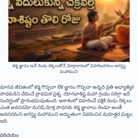
కర్మ జ్ఞానం అనే రెండు రెక్కలతోనే మోక్షాకాశంలో విహరించగలం అగస్త్య
మహాముని
మానవ జీవితంలో కర్మ గొప్పదా లేక జ్ఞానం గొప్పదా అన్నది ప్రతి ఆధ్యాత్మిక
సాధకుడిని వేధించే ప్రాథమిక ప్రశ్న. యోగవాశిష్ట మహా గ్రంథం సరిగ్గా ఇదే
సందిగ్ధంతో ప్రారంభమవుతుంది. ఆకాశంలో విహరించే పక్షికి రెండు రెక్కలు
ఎంత అవసరమో మనిషి మోక్ష సాధనకు కర్మ జ్ఞానాలు రెండూ అంతే
అవసరమని అగస్త్య మహాముని అద్భుతంగా వివరించిన మహత్తర ఘట్టం
ఇది
.
పరిచయం