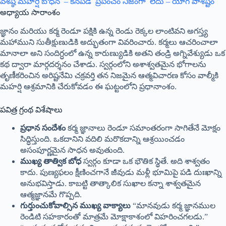
వశిష్ఠ మహర్షి బోధన – కనపడే ప్రపంచం నిజంగా లేదు – యోగ వాశిష్టం
అధ్యాయ సారాంశం
జ్ఞానం మరియు కర్మ రెండూ పక్షికి ఉన్న రెండు రెక్కల లాంటివని అగస్త్య
మహాముని సుతీక్షుణుడికి అద్భుతంగా వివరించారు. కర్మలు ఆచరించాలా
మానాలా అని సందిగ్ధంలో ఉన్న కారుణ్యుడికి అతని తండ్రి అగ్నివేశ్యుడు ఒక
కథ ద్వారా మార్గదర్శనం చేశాడు. స్వర్గంలోని అశాశ్వతమైన భోగాలను
తృణీకరించిన అరిష్టనేమి చక్రవర్తి తన నిజమైన ఆత్మవిచారణ కోసం వాల్మీకి
మహర్షి ఆశ్రమానికి చేరుకోవడం ఈ ఘట్టంలోని ప్రధానాంశం
.
పవిత్ర గ్రంథ విశేషాలు
ప్రధాన సందేశం
కర్మ జ్ఞానాలు రెండూ సమాంతరంగా సాగితేనే మోక్షం
సిద్ధిస్తుంది. ఒకదానిని వదిలి మరొకదాన్ని ఆశ్రయించడం
అసంపూర్ణమైన సాధన అవుతుంది.
ముఖ్య తాత్విక బోధ
స్వర్గం కూడా ఒక భౌతిక స్థితే. అది శాశ్వతం
కాదు. పుణ్యఫలం క్షీణించగానే జీవుడు మళ్లీ భూమిపై పడి దుఃఖాన్ని
అనుభవిస్తాడు. కాబట్టి తాత్కాలిక సుఖాల కన్నా శాశ్వతమైన
ఆత్మజ్ఞానమే గొప్పది.
గుర్తుంచుకోవాల్సిన ముఖ్య వాక్యాలు
“మానవుడు కర్మ జ్ఞానముల
రెండిటి సహకారంతో మాత్రమే మోక్షాకాశంలో విహరించగలడు.”