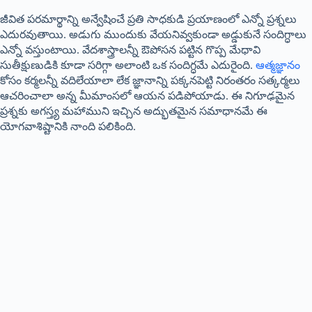
జీవిత పరమార్థాన్ని అన్వేషించే ప్రతి సాధకుడి ప్రయాణంలో ఎన్నో ప్రశ్నలు
ఎదురవుతాయి. అడుగు ముందుకు వేయనివ్వకుండా అడ్డుకునే సందిగ్ధాలు
ఎన్నో వస్తుంటాయి. వేదశాస్త్రాలన్నీ ఔపోసన పట్టిన గొప్ప మేధావి
సుతీక్షుణుడికి కూడా సరిగ్గా అలాంటి ఒక సందిగ్ధమే ఎదురైంది.
ఆత్మజ్ఞానం
కోసం కర్మలన్నీ వదిలేయాలా లేక జ్ఞానాన్ని పక్కనపెట్టి నిరంతరం సత్కర్మలు
ఆచరించాలా అన్న మీమాంసలో ఆయన పడిపోయాడు. ఈ నిగూఢమైన
ప్రశ్నకు అగస్త్య మహాముని ఇచ్చిన అద్భుతమైన సమాధానమే ఈ
యోగవాశిష్టానికి నాంది పలికింది
.