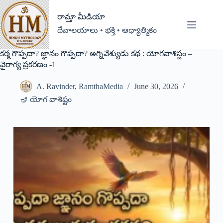
రామ్తా మీడియా
దేవాలయాలు • భక్తి • ఆధ్యాత్మికం
కర్మ గొప్పదా? జ్ఞానం గొప్పదా? అగ్నివేశ్యుడు కథ : యోగవాశిస్టం –
వైరాగ్య ప్రకరణం -1
A. Ravinder, RamthaMedia
June 30, 2026
🪔 యోగ వాశిష్టం