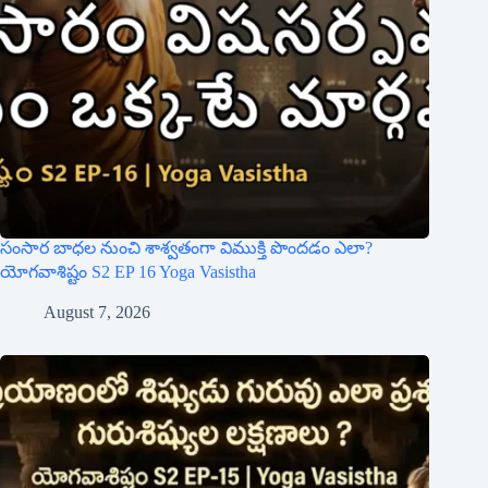
సంసార బాధల నుంచి శాశ్వతంగా విముక్తి పొందడం ఎలా?
యోగవాశిష్టం S2 EP 16 Yoga Vasistha
August 7, 2026