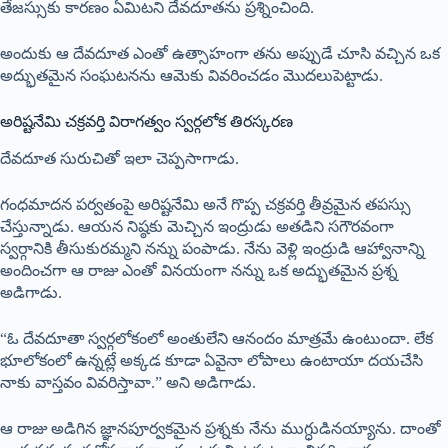
తేజస్సుకు కారణం ఏమిటని దేవదూతను ప్రశ్నించింది.
అందుకు ఆ దేవదూత ఎంతో ఉత్సాహంగా తను అప్పుడే చూసి వచ్చిన ఒక
అద్భుతమైన సంఘటనను ఆమెకు వివరించడం మొదలుపెట్టాడు.
అరిష్టనేమి చక్రవర్తి విరాగత్వం స్వర్గలోక తిరస్కరణ
దేవదూత సురుచితో ఇలా చెప్పసాగాడు.
గంధమాదన పర్వతంపై అరిష్టనేమి అనే గొప్ప చక్రవర్తి తీవ్రమైన తపస్సు
చేస్తున్నాడు. ఆయన నిష్ఠకు మెచ్చిన ఇంద్రుడు అతడిని సగౌరవంగా
స్వర్గానికి తీసుకురమ్మని నన్ను పంపాడు. నేను వెళ్లి ఇంద్రుడి ఆహ్వానాన్ని
అందించగా ఆ రాజు ఎంతో వినయంగా నన్ను ఒక అద్భుతమైన ప్రశ్న
అడిగాడు.
“ఓ దేవదూతా స్వర్గలోకంలో అంతులేని ఆనందం మాత్రమే ఉంటుందా. లేక
భూలోకంలో ఉన్నట్లే అక్కడ కూడా ఏవైనా లోపాలు ఉంటాయా దయచేసి
నాకు వాస్తవం వివరిస్తావా.” అని అడిగాడు.
ఆ రాజు అడిగిన జ్ఞానపూర్వకమైన ప్రశ్నకు నేను ముగ్ధుడినయ్యాను. దాంతో