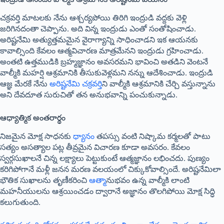
చక్రవర్తి మాటలకు నేను ఆశ్చర్యపోయి తిరిగి ఇంద్రుడి వద్దకు వెళ్లి
జరిగినదంతా చెప్పాను. అది విన్న ఇంద్రుడు ఎంతో సంతోషించాడు.
అరిష్టనేమి అత్యుత్తమమైన వైరాగ్యాన్ని సాధించాడని ఇక ఆయనకు
కావాల్సింది కేవలం ఆత్మవిచారణ మాత్రమేనని ఇంద్రుడు గ్రహించాడు.
అంతటి ఉత్తముడికి బ్రహ్మజ్ఞానం అవసరమని భావించి అతడిని వెంటనే
వాల్మీకి మహర్షి ఆశ్రమానికి తీసుకువెళ్లమని నన్ను ఆదేశించాడు. ఇంద్రుడి
ఆజ్ఞ మేరకే నేను
అరిష్టనేమి చక్రవర్తి
ని వాల్మీకి ఆశ్రమానికి చేర్చి వస్తున్నాను
అని దేవదూత సురుచితో తన అనుభవాన్ని పంచుకున్నాడు.
ఆధ్యాత్మిక అంతరార్థం
నిజమైన మోక్ష సాధనకు
ధ్యానం
తపస్సు వంటి నిష్కామ కర్మలతో పాటు
సత్యం అసత్యాల పట్ల తీవ్రమైన విచారణ కూడా అవసరం. కేవలం
స్వర్గసుఖాలనే చిన్న లక్ష్యాలు పెట్టుకుంటే ఆత్మజ్ఞానం లభించదు. పుణ్యం
కరిగిపోగానే మళ్లీ జనన మరణ వలయంలో చిక్కుకోవాల్సిందే. అరిష్టనేమిలా
భౌతిక సుఖాలను తృణీకరించి
ఆత్మ
ానుభవం ఉన్న వాల్మీకి లాంటి
మహనీయులను ఆశ్రయించడం ద్వారానే అజ్ఞానం తొలగిపోయి మోక్ష సిద్ధి
కలుగుతుంది
.