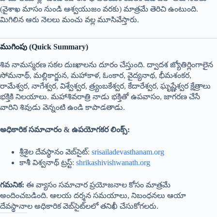
(వైశాఖ మాసం నుండి ఆశ్వయుజం వరకు) మాత్రమే తెరిచి ఉంటుంది.
మిగిలిన ఆరు నెలలు మంచు వల్ల మూసివేస్తారు.
ముగింపు (Quick Summary)
శివ నామస్మరణ సకల దుఃఖాలను దూరం చేస్తుంది. ద్వాదశ జ్యోతిర్లింగాలైన
సోమనాథ్, మల్లికార్జున, మహాకాళ, ఓంకార, వైద్యనాథ, భీమశంకర,
రామేశ్వర, నాగేశ్వర, విశ్వేశ్వర, త్ర్యంబకేశ్వర, కేదారేశ్వర, ఘృష్ణేశ్వర క్షేత్రాలు
భక్తికి నిలయాలు. మహాశివరాత్రి నాడు భక్తితో ఉపవాసం, జాగరణ చేసే
వారిని శివుడు వెన్నంటి ఉండి కాపాడతాడు.
అధికారిక సమాచారం & ఉపయోగకర లింక్స్:
శ్రీశైల దేవస్థానం వెబ్‌సైట్:
srisailadevasthanam.org
కాశీ విశ్వనాథ్ ట్రస్ట్:
shrikashivishwanath.org
గమనిక:
ఈ వ్యాసం సమాచార ప్రయోజనాల కోసం మాత్రమే
అందించబడింది. ఆలయ దర్శన సమయాలు, నిబంధనలు ఆయా
దేవస్థానాల అధికారిక వెబ్‌సైట్‌లలో తనిఖీ చేసుకోగలరు.