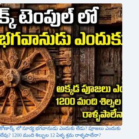
కోణార్క్ లో సూర్య భగవానుడు ఎందుకు లేడు? పూజలు ఎందుకు
లేవు? 1200 మంది శిల్పుల 12 ఏళ్ళ శ్రమ రాళ్ళపాలేనా?