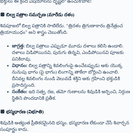
భక్తులు ఈ క్రింది విషయాలను దృష్టిలో ఉంచుకోవాలి:
🔲 బిల్వ పత్రాల సమర్పణ (మారేడు దళం)
శివపూజలో బిల్వ పత్రానికి సాటిలేదు. “త్రిదళం త్రిగుణాకారం త్రినేత్రంచ
త్రియాయుధం” అని శాస్త్రం చెబుతోంది.
జాగ్రత్త:
బిల్వ పత్రాలు ఎప్పుడూ మూడు దళాలు కలిసి ఉండాలి.
దళాలు విడిపోయినవి, పురుగు తిన్నవి, ఎండిపోయినవి పూజకు
పనికిరావు.
విధానం:
బిల్వ పత్రాన్ని శివలింగంపై ఉంచేటప్పుడు ఆకు యొక్క
నునుపు భాగం (పై భాగం) లింగాన్ని తాకేలా బోర్లించి ఉంచాలి.
దీనివల్ల శివలింగం నుండి వెలువడే శక్తిని ఆకు గ్రహించి భక్తుడికి
ప్రసాదిస్తుంది.
సంకేతం:
ఇది సత్వ, రజ, తమో గుణాలను శివుడికి అర్పించి, నిర్గుణ
స్థితిని పొందడానికి ప్రతీక.
🔲 భస్మధారణ (విభూతి)
శివుడికి అత్యంత ప్రీతికరమైనది భస్మం. భస్మధారణ లేకుండా చేసే శివార్చన
సంపూర్ణం కాదు.