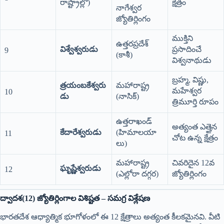
రాష్ట్రాల్లో)
క్షేత్రం
నాగేశ్వర
జ్యోతిర్లింగం
ముక్తిని
ఉత్తరప్రదేశ్
విశ్వేశ్వరుడు
ప్రసాదించే
9
(కాశీ)
విశ్వనాథుడు
బ్రహ్మ, విష్ణు,
త్రయంబకేశ్వరు
మహారాష్ట్ర
మహేశ్వర
10
డు
(నాసిక్)
త్రిమూర్తి రూపం
ఉత్తరాఖండ్
అత్యంత ఎత్తైన
కేదారేశ్వరుడు
(హిమాలయా
11
చోట ఉన్న క్షేత్రం
లు)
మహారాష్ట్ర
చివరిదైన 12వ
ఘృష్ణేశ్వరుడు
12
(ఎల్లోరా దగ్గర)
జ్యోతిర్లింగం
ద్వాదశ(12) జ్యోతిర్లింగాల విశిష్టత – సమగ్ర విశ్లేషణ
భారతదేశ ఆధ్యాత్మిక భూగోళంలో ఈ 12 క్షేత్రాలు అత్యంత కీలకమైనవి. వీటి