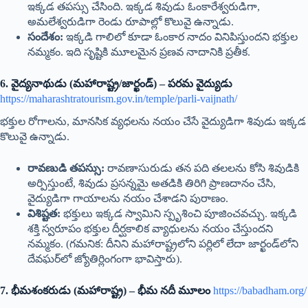
ఇక్కడ తపస్సు చేసింది. ఇక్కడ శివుడు ఓంకారేశ్వరుడిగా,
అమలేశ్వరుడిగా రెండు రూపాల్లో కొలువై ఉన్నాడు.
సందేశం:
ఇక్కడి గాలిలో కూడా ఓంకార నాదం వినిపిస్తుందని భక్తుల
నమ్మకం. ఇది సృష్టికి మూలమైన ప్రణవ నాదానికి ప్రతీక.
6. వైద్యనాథుడు (మహారాష్ట్ర/జార్ఖండ్) – పరమ వైద్యుడు
https://maharashtratourism.gov.in/temple/parli-vaijnath/
భక్తుల రోగాలను, మానసిక వ్యధలను నయం చేసే వైద్యుడిగా శివుడు ఇక్కడ
కొలువై ఉన్నాడు.
రావణుడి తపస్సు:
రావణాసురుడు తన పది తలలను కోసి శివుడికి
అర్పిస్తుంటే, శివుడు ప్రసన్నమై అతడికి తిరిగి ప్రాణదానం చేసి,
వైద్యుడిగా గాయాలను నయం చేశాడని పురాణం.
విశిష్టత:
భక్తులు ఇక్కడ స్వామిని స్పృశించి పూజించవచ్చు. ఇక్కడి
శక్తి స్వరూపం భక్తుల దీర్ఘకాలిక వ్యాధులను నయం చేస్తుందని
నమ్మకం. (గమనిక: దీనిని మహారాష్ట్రలోని పర్లిలో లేదా జార్ఖండ్‌లోని
దేవఘర్‌లో జ్యోతిర్లింగంగా భావిస్తారు).
7. భీమశంకరుడు (మహారాష్ట్ర) – భీమ నదీ మూలం
https://babadham.org/