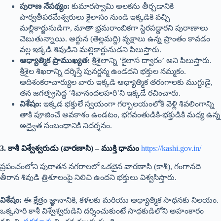
పురాణ నేపథ్యం:
కుమారస్వామి అలకను తీర్చడానికి
పార్వతీపరమేశ్వరులు కైలాసం నుండి ఇక్కడికి వచ్చి
మల్లికార్జునుడిగా, మాతా భ్రమరాంబికగా స్థిరపడ్డారని పురాణాలు
చెబుతున్నాయి. అర్జున (తెల్లమద్ది) వృక్షాలు ఉన్న ప్రాంతం కావడం
వల్ల ఇక్కడి శివుడిని మల్లికార్జునుడని పిలుస్తారు.
ఆధ్యాత్మిక ప్రాముఖ్యత:
శ్రీశైలాన్ని ‘కైలాస ద్వారం’ అని పిలుస్తారు.
శ్రీశైల శిఖరాన్ని దర్శిస్తే పునర్జన్మ ఉండదని భక్తుల నమ్మకం.
ఆదిశంకరాచార్యుల వారు ఇక్కడి ఆధ్యాత్మిక తరంగాలకు ముగ్ధుడై,
తన జగత్ప్రసిద్ధ ‘శివానందలహరి’ని ఇక్కడే రచించారు.
విశేషం:
ఇక్కడ భక్తులే స్వయంగా గర్భాలయంలోకి వెళ్లి శివలింగాన్ని
తాకి పూజించే అవకాశం ఉండటం, భగవంతుడికి-భక్తుడికి మధ్య ఉన్న
అద్వైత సంబంధానికి నిదర్శనం.
3. కాశీ విశ్వేశ్వరుడు (వారణాసి) – ముక్తి ధామం
https://kashi.gov.in/
ప్రపంచంలోని పురాతన నగరాలలో ఒకటైన వారణాసి (కాశీ), గంగానది
తీరాన శివుడి త్రిశూలంపై నిలిచి ఉందని భక్తులు విశ్వసిస్తారు.
విశేషం:
ఈ క్షేత్రం జ్ఞానానికి, కళలకు మరియు ఆధ్యాత్మిక సాధనకు నిలయం.
ఒక్కసారి కాశీ విశ్వేశ్వరుడిని దర్శించుకుంటే సాధకుడిలోని అహంకారం