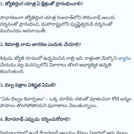
1. జ్యోతిర్లింగ యాత్ర ఏ క్షేత్రంతో ప్రారంభించాలి?
సాధారణంగా జ్యోతిర్లింగ యాత్ర గుజరాత్‌లోని సోమనాథ్ ఆలయ
దర్శనంతో ప్రారంభించి, మహారాష్ట్రలోని ఘృష్ణేశ్వరుడి దర్శనంతో
ముగించడం ఆనవాయితీ.
2. శివరాత్రి నాడు జాగరణ ఎందుకు చేయాలి?
శివుడు జ్యోతి రూపంలో ఉద్భవించిన రాత్రి ఇది. రాత్రంతా మేల్కొని
ధ్యానం
చేయడం వల్ల మనస్సులోని వికారాలు తొలగి ఆధ్యాత్మిక ఉన్నతి
కలుగుతుంది.
3. బిల్వ పత్రాల విశిష్టత ఏమిటి?
“ఏకం బిల్వం శివార్పణం” – ఒక్క మారేడు దళంతో పూజించినా కోటి జన్మల
పాపాలు తొలగిపోతాయని పురాణాలు చెబుతున్నాయి.
4. కేదారనాథ్ ఎప్పుడు దర్శించుకోవాలి?
హిమాలయాల్లో ఉండే కేదారనాథ్ ఆలయం కేవలం ఏడాదిలో ఆరు నెలలు