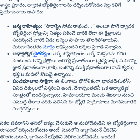
శాస్త్రం ప్రకారం, ద్వాదశ జ్యోతిర్లింగాలను దర్శించుకోవడం వల్ల కలిగే
ప్రయోజనాలు అపారం:
జన్మ రాహిత్యం:
“సౌరాష్ట్రే సోమనాథంచ…” అంటూ సాగే ద్వాదశ
జ్యోతిర్లింగ స్తోత్రాన్ని నిత్యం పఠించే వారికి లేదా ఈ క్షేత్రాలను
సందర్శించే వారికి ఏడు జన్మల పాపాలు తొలగిపోతాయని,
మరణానంతరం
మోక్షం
లభిస్తుందని భక్తుల ప్రగాఢ విశ్వాసం.
ఆధ్యాత్మిక
చైతన్యం
:
ఒక్కో జ్యోతిర్లింగం ఒక్కో విశిష్టతను కలిగి
ఉంటుంది. కొన్ని క్షేత్రాలు ఆరోగ్య ప్రదాతలుగా (వైద్యనాథ్), మరికొన్ని
జ్ఞాన ప్రదాతలుగా (కాశీ), ఇంకొన్ని ముక్తి ప్రదాతలుగా (రామేశ్వరం)
భక్తుల మదిలో కొలువై ఉన్నాయి.
పంచభూతాల సాక్షిగా:
ఈ లింగాలు భౌగోళికంగా భారతదేశంలోని
వివిధ దిక్కులలో విస్తరించి ఉండి, దేశాన్నంతటినీ ఒక ఆధ్యాత్మిక
సూత్రంతో బంధిస్తున్నాయి. హిమాలయాల మంచు శిఖరాల నుంచి
సముద్ర తీరాల వరకు వెలిసిన ఈ జ్యోతి స్వరూపాలు మానవజాతికి
మార్గదర్శకాలు.
సకల జీవరాశిని తనలో ఐక్యం చేసుకునే ఆ మహాదేవుడిని ఈ జ్యోతిర్లింగాల
రూపంలో దర్శించుకోవడం అంటే, మనలోని అజ్ఞానమనే చీకటిని
తొలగించుకుని, జ్ఞానమనే జ్యోతిని వెలిగించుకోవడమే. అందుకే