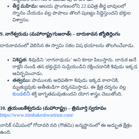
తీర్థ మహిమ:
ఆలయ ప్రాంగణంలోని 22 పవిత్ర తీర్థ బావులలో
స్నానం చేయడం వల్ల పాపాలు తొలగి పుణ్యం సిద్ధిస్తుందని భక్తుల
విశ్వాసం.
9. నాగేశ్వరుడు (మహారాష్ట్ర/గుజరాత్) – దారుకావన జ్యోతిర్లింగం
దారుకావనంలో వెలిసిన ఈ స్వామి సకల విష భయాలను తొలగించేవాడు.
విశిష్టత:
శివుడిని ‘నాగనాథుడు’ అని కూడా పిలుస్తారు. దారుక అనే
రాక్షసి నుండి తన భక్తుడైన సుప్రియుడిని రక్షించడానికి శివుడు ఇక్కడ
ఆవిర్భవించాడు.
తత్వము:
పాములకు అధిపతిగా శివుడు ఇక్కడ కాలానికి,
మృత్యువుకు అతీతుడిగా దర్శనమిస్తాడు. ఈ క్షేత్ర దర్శనం వల్ల
కుండలినీ
శక్తి జాగృతమవుతుందని యోగ శాస్త్రం చెబుతోంది.
10. త్రయంబకేశ్వరుడు (మహారాష్ట్ర) – త్రిమూర్తి స్వరూపం
https://www.trimbakeshwartrust.com/
నాసిక్ సమీపంలో గోదావరి నది (గౌతమి) జన్మస్థానంలో ఈ అద్భుత క్షేత్రం
ఉంది.