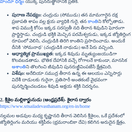
హిందూ ధర్మం
యొక్క పునరుత్థానానికి ప్రతీక.
పురాణ నేపథ్యం:
చంద్రుడు (సోముడు) తన మామగారైన దక్ష
ప్రజాపతి శాపం వల్ల క్షయ వ్యాధికి గురై, తన
కాంతి
ని కోల్పోతాడు.
శాప విముక్తి కోసం ఇక్కడ సరస్వతీ నది తీరాన శివుడిని ఘోరంగా
ప్రార్థిస్తాడు. చంద్రుడి భక్తికి మెచ్చిన పరమేశ్వరుడు, ఇక్కడ జ్యోతిర్లింగ
రూపంలో వెలిసి, చంద్రుడికి తిరిగి కాంతిని ప్రసాదించాడు. అందుకే
దీనికి ‘సోమనాథ’ (చంద్రుడికి నాథుడు) అనే పేరు వచ్చింది.
ఆధ్యాత్మిక ప్రాముఖ్యత:
ఇక్కడ శివుడు మృత్యుంజయుడిగా
కొలవబడతాడు. భౌతిక దేహానికి వచ్చే రోగాలనే కాకుండా, మానసిక
అశాంతి
ని తొలగించి జీవుడిని పునరుజ్జీవింపజేసే క్షేత్రమిది.
విశేషం:
అరేబియా సముద్ర తీరాన ఉన్న ఈ ఆలయం ఎన్నిసార్లు
విదేశీ దాడులకు గురైనా, ప్రతిసారీ అంతకంటే వైభవంగా
పునర్నిర్మించబడటం శివుడి అక్షయ శక్తికి నిదర్శనం.
2. శ్రీశైల మల్లికార్జునుడు (ఆంధ్రప్రదేశ్)- కైలాస ద్వారం
https://www.srisailadevasthanam.org/en-in/home
నల్లమల అడవుల మధ్య కృష్ణానది తీరాన వెలిసిన శ్రీశైలం, ఒకే ప్రదేశంలో
జ్యోతిర్లింగం మరియు శక్తిపీఠం (భ్రమరాంబికా దేవి) కలిగిన అరుదైన క్షేత్రం.