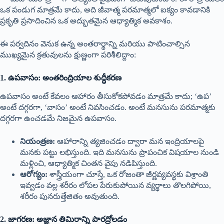
ఒక పండుగ మాత్రమే కాదు, అది జీవాత్మ పరమాత్మలో ఐక్యం కావడానికి
ప్రకృతి ప్రసాదించిన ఒక అద్భుతమైన ఆధ్యాత్మిక అవకాశం.
ఈ పర్వదినం వెనుక ఉన్న అంతరార్థాన్ని మరియు పాటించాల్సిన
ముఖ్యమైన క్రతువులను క్షుణ్ణంగా పరిశీలిద్దాం:
1. ఉపవాసం: అంతరింద్రియాల శుద్ధీకరణ
ఉపవాసం అంటే కేవలం ఆహారం తీసుకోకపోవడం మాత్రమే కాదు; ‘ఉప’
అంటే దగ్గరగా, ‘వాసం’ అంటే నివసించడం. అంటే మనసును పరమాత్మకు
దగ్గరగా ఉంచడమే నిజమైన ఉపవాసం.
నియంత్రణ:
ఆహారాన్ని త్యజించడం ద్వారా మన ఇంద్రియాలపై
మనకు పట్టు లభిస్తుంది. ఇది మనసును ప్రాపంచిక విషయాల నుండి
మళ్లించి, ఆధ్యాత్మిక చింతన వైపు నడిపిస్తుంది.
ఆరోగ్యం:
శాస్త్రీయంగా చూస్తే, ఒక రోజంతా జీర్ణవ్యవస్థకు విశ్రాంతి
ఇవ్వడం వల్ల శరీరం లోపల పేరుకుపోయిన వ్యర్థాలు తొలగిపోయి,
శరీరం పునరుత్తేజితం అవుతుంది.
2. జాగరణ: అజ్ఞాన తిమిరాన్ని పారద్రోలడం