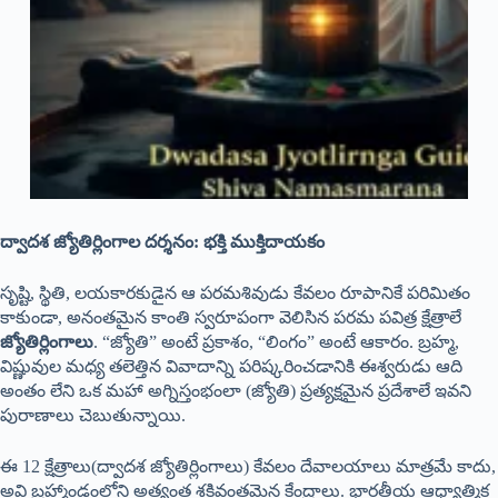
ద్వాదశ జ్యోతిర్లింగాల దర్శనం: భక్తి ముక్తిదాయకం
సృష్టి, స్థితి, లయకారకుడైన ఆ పరమశివుడు కేవలం రూపానికే పరిమితం
కాకుండా, అనంతమైన కాంతి స్వరూపంగా వెలిసిన పరమ పవిత్ర క్షేత్రాలే
జ్యోతిర్లింగాలు
. “జ్యోతి” అంటే ప్రకాశం, “లింగం” అంటే ఆకారం. బ్రహ్మ,
విష్ణువుల మధ్య తలెత్తిన వివాదాన్ని పరిష్కరించడానికి ఈశ్వరుడు ఆది
అంతం లేని ఒక మహా అగ్నిస్తంభంలా (జ్యోతి) ప్రత్యక్షమైన ప్రదేశాలే ఇవని
పురాణాలు చెబుతున్నాయి.
ఈ 12 క్షేత్రాలు(ద్వాదశ జ్యోతిర్లింగాలు) కేవలం దేవాలయాలు మాత్రమే కాదు,
అవి బ్రహ్మాండంలోని అత్యంత శక్తివంతమైన కేంద్రాలు. భారతీయ ఆధ్యాత్మిక