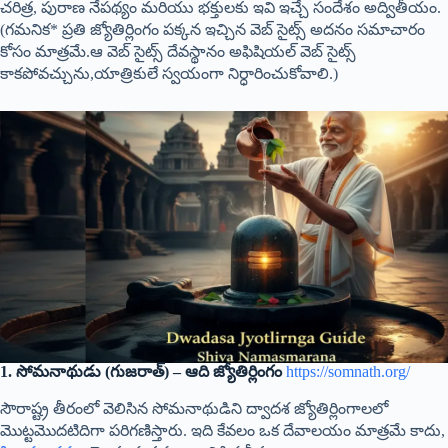
చరిత్ర, పురాణ నేపథ్యం మరియు భక్తులకు ఇవి ఇచ్చే సందేశం అద్వితీయం.
(గమనిక* ప్రతి జ్యోతిర్లింగం పక్కన ఇచ్చిన వెబ్ సైట్స్ అదనం సమాచారం
కోసం మాత్రమే.ఆ వెబ్ సైట్స్ దేవస్థానం అఫిషియల్ వెబ్ సైట్స్
కాకపోవచ్చును,యాత్రికులే స్వయంగా నిర్ధారించుకోవాలి.)
1. సోమనాథుడు (గుజరాత్) – ఆది జ్యోతిర్లింగం
https://somnath.org/
సౌరాష్ట్ర తీరంలో వెలిసిన సోమనాథుడిని ద్వాదశ జ్యోతిర్లింగాలలో
మొట్టమొదటిదిగా పరిగణిస్తారు. ఇది కేవలం ఒక దేవాలయం మాత్రమే కాదు,