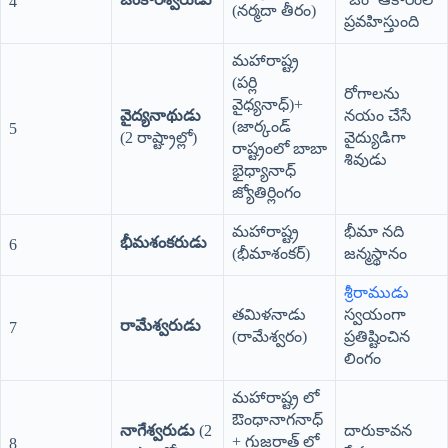
4
(నర్మదా తీరం)
ప్రవహిస్తుంది
మహారాష్ట్ర
(పర్లి
రోగాలను
వైధ్యనాధ్)+
వైద్యనాథుడు
నయం చేసే
(జార్కండ్
5
(2 రాష్ట్రాల్లో)
వైద్యుడిగా
రాష్ట్రంలో బాబా
శివుడు
భైధ్యానాధ్
జ్యోతిర్లింగం
మహారాష్ట్ర
భీమా నది
భీమశంకరుడు
6
(భీమాశంకర్)
జన్మస్థానం
శ్రీరాముడు
తమిళనాడు
స్వయంగా
రామేశ్వరుడు
7
(రామేశ్వరం)
ప్రతిష్టించిన
లింగం
మహారాష్ట్ర లో
ఔంధానాగనాధ్
నాగేశ్వరుడు
(2
దారుకావన
+ గుజరాత్ లో
8