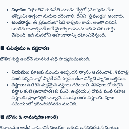
విధానం:
విభూతిని కుడిచేతి మూడు వేళ్లతో (చూపుడు వేలు
తప్పించి) అడ్డంగా నుదుట ధరించాలి. దీనిని ‘త్రిపుండ్రం’ అంటారు.
అంతరార్థం:
ఈ ప్రపంచంలో ఏదీ శాశ్వతం కాదు, అంతా చివరికి
బూడిద కావాల్సిందే అనే వైరాగ్య భావనను ఇది మనకు గుర్తు
చేస్తుంది. ఇది మనలోని అహంకారాన్ని దహించివేస్తుంది.
🔲 శుచిత్వము & వస్త్రధారణ
భౌతిక శుద్ధి ఉంటేనే మానసిక శుద్ధి సాధ్యమవుతుంది.
నియమం:
పూజకు ముందు అభ్యంగన స్నానం ఆచరించాలి. శివరాత్రి
వంటి పర్వదినాల్లో వీలైతే నదీ స్నానం లేదా చన్నీటి స్నానం ఉత్తమం.
వస్త్రాలు:
ఉతికిన శుభ్రమైన వస్త్రాలు ధరించాలి. శివపూజలో కుట్టిన
వస్త్రాల కంటే (ఉదాహరణకు పంచె, ఉత్తరీయం) ధోవతి వంటి సహజ
వస్త్రాలకు ప్రాధాన్యత ఇవ్వాలి. నలుపు రంగు వస్త్రాలను పూజ
సమయంలో ధరించకపోవడం మంచిది.
🔲 మౌనం & నామస్మరణ (శాంతి)
శివాలయం అనేది ధ్యానానికి నిలయం. అక్కడ అనవసరమైన మాటలు