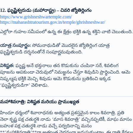
12. ఘృష్ణేశ్వరుడు (మహారాష్ట్ర) – చివరి జ్యోతిర్లింగం
https://www.grishneshwartemple.com/
https://maharashtratourism.gov.in/temple/ghrishneshwar/
ఎల్లోరా గుహల సమీపంలో ఉన్న ఈ క్షేత్రం భక్తికి ఉన్న శక్తిని చాటి చెబుతుంది.
యాత్ర సంపూర్ణం:
సోమనాథుడితో మొదలైన జ్యోతిర్లింగ యాత్ర
ఘృష్ణేశ్వరుడి దర్శనంతోనే సంపూర్ణమవుతుంది.
విశిష్టత:
ఘృష్ణ అనే భక్తురాలు తన కొడుకును చంపినా సరే, శివలింగ
పూజను ఆపకుండా చెరువులో నిమజ్జనం చేస్తూ శివుడిని ప్రార్థించింది. ఆమె
నిష్కల్మష భక్తికి మెచ్చి శివుడు ఆమె కొడుకును బ్రతికించి ఇక్కడ
‘ఘృష్ణేశ్వరుడిగా’ వెలిశాడు.
మహాశివరాత్రి: విశిష్టత మరియు ప్రాముఖ్యత
హిందూ ధర్మంలో శివారాధనకు అత్యంత ప్రశస్తమైన కాలం శివరాత్రి. ప్రతి
నెలా కృష్ణ పక్ష చతుర్దశి నాడు ‘మాస శివరాత్రి’ వచ్చినప్పటికీ, మాఘ మాసం
బహుళ పక్ష చతుర్దశి నాడు వచ్చే పర్వదినాన్ని మనం
**’మహాశివరాత్రి’**గా అత్యంత వైభవంగా జరుపుకుంటాం. ఈ రాత్రి కేవలం