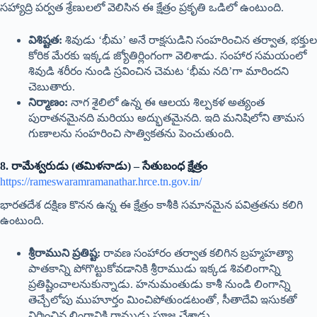
సహ్యాద్రి పర్వత శ్రేణులలో వెలిసిన ఈ క్షేత్రం ప్రకృతి ఒడిలో ఉంటుంది.
విశిష్టత:
శివుడు ‘భీమ’ అనే రాక్షసుడిని సంహరించిన తర్వాత, భక్తుల
కోరిక మేరకు ఇక్కడ జ్యోతిర్లింగంగా వెలిశాడు. సంహార సమయంలో
శివుడి శరీరం నుండి స్రవించిన చెమట ‘భీమ నది’గా మారిందని
చెబుతారు.
నిర్మాణం:
నాగ శైలిలో ఉన్న ఈ ఆలయ శిల్పకళ అత్యంత
పురాతనమైనది మరియు అద్భుతమైనది. ఇది మనిషిలోని తామస
గుణాలను సంహరించి సాత్వికతను పెంచుతుంది.
8. రామేశ్వరుడు (తమిళనాడు) – సేతుబంధ క్షేత్రం
https://rameswaramramanathar.hrce.tn.gov.in/
భారతదేశ దక్షిణ కొనన ఉన్న ఈ క్షేత్రం కాశీకి సమానమైన పవిత్రతను కలిగి
ఉంటుంది.
శ్రీరాముని ప్రతిష్ట:
రావణ సంహారం తర్వాత కలిగిన బ్రహ్మహత్యా
పాతకాన్ని పోగొట్టుకోవడానికి శ్రీరాముడు ఇక్కడ శివలింగాన్ని
ప్రతిష్టించాలనుకున్నాడు. హనుమంతుడు కాశీ నుండి లింగాన్ని
తెచ్చేలోపు ముహూర్తం మించిపోతుండటంతో, సీతాదేవి ఇసుకతో
నిర్మించిన లింగానికి రాముడు పూజ చేశాడు.