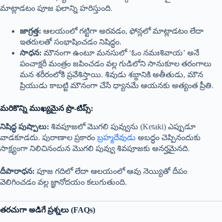
మాట్లాడటం పూజ ఫలాన్ని హరిస్తుంది.
జాగ్రత్త:
ఆలయంలో గట్టిగా అరవడం, ఫోన్లలో మాట్లాడటం లేదా
ఇతరులతో సంభాషించడం నిషిద్ధం.
సాధన:
మౌనంగా ఉంటూ మనసులో ‘ఓం నమఃశివాయ’ అనే
పంచాక్షరీ మంత్రం జపించడం వల్ల గుడిలోని సానుకూల తరంగాలు
మన శరీరంలోకి ప్రవేశిస్తాయి. శివుడు శబ్దానికి అతీతుడు, మౌన
ప్రియుడు కాబట్టి మౌనంగా చేసే ధ్యానమే ఆయనకు అత్యంత ప్రీతి.
మరికొన్ని ముఖ్యమైన ప్రొ-టిప్స్:
నిషిద్ధ పుష్పాలు:
శివపూజలో మొగలి పువ్వును (Ketaki) ఎప్పుడూ
వాడకూడదు. పురాణాల ప్రకారం
బ్రహ్మదేవుడు
అబద్ధం చెప్పినందుకు
సాక్ష్యంగా నిలిచినందున మొగలి పువ్వు శివపూజకు అనర్హమైనది.
దీపారాధన:
పూజ గదిలో లేదా ఆలయంలో ఆవు నెయ్యితో దీపం
వెలిగించడం వల్ల జ్ఞానోదయం కలుగుతుంది.
తరచుగా అడిగే ప్రశ్నలు (FAQs)