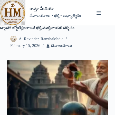
రామ్తా మీడియా
దేవాలయాలు • భక్తి • ఆధ్యాత్మికం
ద్వాదశ జ్యోతిర్లింగాలు! భక్తి,ముక్తిదాయక దర్శనం
A. Ravinder, RamthaMedia
February 15, 2026
🛕 దేవాలయాలు