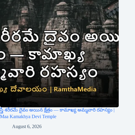
స్త్రీ శరీరమే దైవం అయిన క్షేత్రం — కామాఖ్య అమ్మవారి రహస్యం |
Maa Kamakhya Devi Temple
August 6, 2026