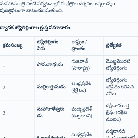
మహాశివరాత్రి వంటి పర్వదినాల్లో ఈ క్షేత్రాల దర్శనం జన్మ జన్మల
పుణ్యఫలంగా భావించబడుతుంది.
ద్వాదశ జ్యోతిర్లింగాల క్లుప్త సమాచారం
జ్యోతిర్లింగం
రాష్ట్రం /
క్రమసంఖ్య
ప్రత్యేకత
పేరు
ప్రాంతం
గుజరాత్
మొట్టమొదటి
సోమనాథుడు
1
(సౌరాష్ట్ర)
జ్యోతిర్లింగం
జ్యోతిర్లింగం +
ఆంధ్రప్రదేశ్
మల్లికార్జునుడు
శక్తిపీఠం కలిసిన
2
(శ్రీశైలం)
చోటు
దక్షిణామూర్తి
మహాకాళేశ్వరు
మధ్యప్రదేశ్
క్షేత్రం (దక్షిణ
3
డు
(ఉజ్జయిని)
ముఖం)
నర్మదానది
మధ్యప్రదేశ్
ఓంకారేశ్వరుడు
‘ఓం’ ఆకారంలో