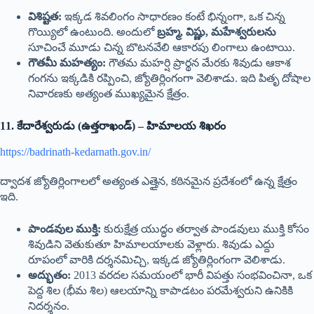
విశిష్టత:
ఇక్కడ శివలింగం సాధారణం కంటే భిన్నంగా, ఒక చిన్న
గొయ్యిలో ఉంటుంది. అందులో
బ్రహ్మ, విష్ణు, మహేశ్వరులను
సూచించే మూడు చిన్న బొటనవేలి ఆకారపు లింగాలు ఉంటాయి.
గౌతమీ మహత్యం:
గౌతమ మహర్షి ప్రార్థన మేరకు శివుడు ఆకాశ
గంగను ఇక్కడికి రప్పించి, జ్యోతిర్లింగంగా వెలిశాడు. ఇది పితృ దోషాల
నివారణకు అత్యంత ముఖ్యమైన క్షేత్రం.
11. కేదారేశ్వరుడు (ఉత్తరాఖండ్) – హిమాలయ శిఖరం
https://badrinath-kedarnath.gov.in/
ద్వాదశ జ్యోతిర్లింగాలలో అత్యంత ఎత్తైన, కఠినమైన ప్రదేశంలో ఉన్న క్షేత్రం
ఇది.
పాండవుల ముక్తి:
కురుక్షేత్ర యుద్ధం తర్వాత పాండవులు ముక్తి కోసం
శివుడిని వెతుకుతూ హిమాలయాలకు వెళ్లారు. శివుడు ఎద్దు
రూపంలో వారికి దర్శనమిచ్చి, ఇక్కడ జ్యోతిర్లింగంగా వెలిశాడు.
అద్భుతం:
2013 వరదల సమయంలో భారీ విపత్తు సంభవించినా, ఒక
పెద్ద శిల (భీమ శిల) ఆలయాన్ని కాపాడటం పరమేశ్వరుని ఉనికికి
నిదర్శనం.