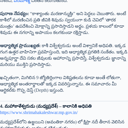
నశించి,
పరమాత్మ
చింతన కలుగుతుంది.
పురాణ నేపథ్యం:
“కాశ్యాంతు మరణాన్ముక్తిః” అని పెద్దలు చెబుతారు. అంటే
కాశీలో మరణించిన ప్రతి జీవికి శివుడు స్వయంగా కుడి చెవిలో ‘తారక
మంత్రం’ ఉపదేశించి మోక్షాన్ని ప్రసాదిస్తాడని అర్థం. ప్రళయ కాలంలో కూడా
శివుడు ఈ నగరాన్ని అపాయం కలగకుండా రక్షిస్తాడు.
ఆధ్యాత్మిక ప్రాముఖ్యత:
కాశీ విశ్వేశ్వరుడు అంటే విశ్వానికే అధిపతి. ఇక్కడ
గంగ ఉత్తర వాహినిగా ప్రవహిస్తుంది, ఇది ఆధ్యాత్మిక ప్రగతికి సంకేతం. ఇక్కడి
అన్నపూర్ణా దేవి సకల జీవులకు ఆహారాన్ని ప్రసాదిస్తే, విశ్వేశ్వరుడు జ్ఞానాన్ని
మరియు ముక్తిని ప్రసాదిస్తాడు.
ఖచ్చితంగా, మిగిలిన 9 జ్యోతిర్లింగాల విశిష్టతలను కూడా అంతే లోతుగా,
ఆధ్యాత్మిక అంతరార్థాలతో ఇక్కడ వివరిస్తున్నాను. ఈ సమాచారం మీ
ఆర్టికల్‌కు గొప్ప డెప్త్ (Depth) ఇస్తుంది.
4. మహాకాళేశ్వరుడు (మధ్యప్రదేశ్) – కాలానికి అధిపతి
https://www.shrimahakaleshwar.mp.gov.in/
మధ్యప్రదేశ్‌లోని ఉజ్జయిని (అవంతికా నగరం) లో క్షిప్రా నదీ తీరాన వెలిసిన