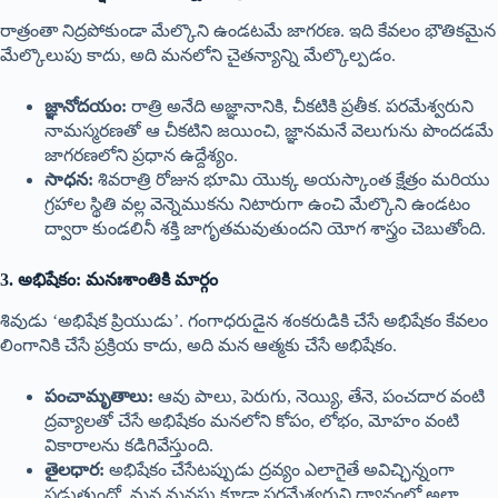
రాత్రంతా నిద్రపోకుండా మేల్కొని ఉండటమే జాగరణ. ఇది కేవలం భౌతికమైన
మేల్కొలుపు కాదు, అది మనలోని చైతన్యాన్ని మేల్కొల్పడం.
జ్ఞానోదయం:
రాత్రి అనేది అజ్ఞానానికి, చీకటికి ప్రతీక. పరమేశ్వరుని
నామస్మరణతో ఆ చీకటిని జయించి, జ్ఞానమనే వెలుగును పొందడమే
జాగరణలోని ప్రధాన ఉద్దేశ్యం.
సాధన:
శివరాత్రి రోజున భూమి యొక్క అయస్కాంత క్షేత్రం మరియు
గ్రహాల స్థితి వల్ల వెన్నెముకను నిటారుగా ఉంచి మేల్కొని ఉండటం
ద్వారా కుండలినీ శక్తి జాగృతమవుతుందని యోగ శాస్త్రం చెబుతోంది.
3. అభిషేకం: మనఃశాంతికి మార్గం
శివుడు ‘అభిషేక ప్రియుడు’. గంగాధరుడైన శంకరుడికి చేసే అభిషేకం కేవలం
లింగానికి చేసే ప్రక్రియ కాదు, అది మన ఆత్మకు చేసే అభిషేకం.
పంచామృతాలు:
ఆవు పాలు, పెరుగు, నెయ్యి, తేనె, పంచదార వంటి
ద్రవ్యాలతో చేసే అభిషేకం మనలోని కోపం, లోభం, మోహం వంటి
వికారాలను కడిగివేస్తుంది.
తైలధార:
అభిషేకం చేసేటప్పుడు ద్రవ్యం ఎలాగైతే అవిచ్ఛిన్నంగా
పడుతుందో, మన మనసు కూడా పరమేశ్వరుని ధ్యానంలో అలా