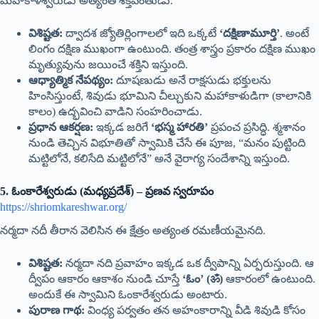
మహాకాళేశ్వరుడు అత్యంత శక్తివంతుడు.
విశిష్టత:
ద్వాదశ జ్యోతిర్లింగాలలో ఇది ఒక్కటే
‘దక్షిణామూర్తి’
. అంటే
లింగం దక్షిణ ముఖంగా ఉంటుంది. తంత్ర శాస్త్రం ప్రకారం దక్షిణ ముఖం
మృత్యువును జయించే శక్తిని ఇస్తుంది.
ఆధ్యాత్మిక నేపథ్యం:
దూషణుడు అనే రాక్షసుడు భక్తులను
హింసిస్తుంటే, శివుడు భూమిని చీల్చుకుని మహాకాళుడిగా (కాలానికి
కాలం) ఉద్భవించి వాడిని సంహరించాడు.
ప్రధాన ఆకర్షణ:
ఇక్కడ జరిగే
‘భస్మ హారతి’
ప్రపంచ ప్రసిద్ధి. శ్మశానం
నుండి తెచ్చిన విభూతితో స్వామికి చేసే ఈ పూజ, “మనం పుట్టింది
మట్టిలోనే, కలిసేది మట్టిలోనే” అనే వైరాగ్య సందేశాన్ని ఇస్తుంది.
5. ఓంకారేశ్వరుడు (మధ్యప్రదేశ్) – ప్రణవ స్వరూపం
https://shriomkareshwar.org/
నర్మదా నదీ తీరాన వెలిసిన ఈ క్షేత్రం అత్యంత రమణీయమైనది.
విశిష్టత:
నర్మదా నది ప్రవాహం ఇక్కడ ఒక ద్వీపాన్ని ఏర్పరుస్తుంది. ఆ
ద్వీపం ఆకారం ఆకాశం నుండి చూస్తే
‘ఓం’ (ॐ)
ఆకారంలో ఉంటుంది.
అందుకే ఈ స్వామిని ఓంకారేశ్వరుడు అంటారు.
పురాణ గాథ:
వింధ్య పర్వతం తన అహంకారాన్ని వీడి శివుడి కోసం