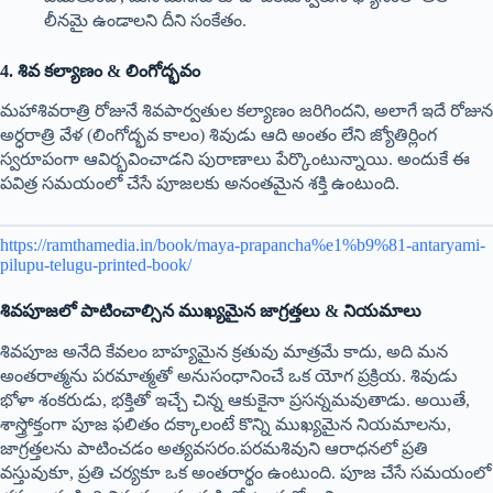
లీనమై ఉండాలని దీని సంకేతం.
4. శివ కల్యాణం & లింగోద్భవం
మహాశివరాత్రి రోజునే శివపార్వతుల కల్యాణం జరిగిందని, అలాగే ఇదే రోజున
అర్ధరాత్రి వేళ (లింగోద్భవ కాలం) శివుడు ఆది అంతం లేని జ్యోతిర్లింగ
స్వరూపంగా ఆవిర్భవించాడని పురాణాలు పేర్కొంటున్నాయి. అందుకే ఈ
పవిత్ర సమయంలో చేసే పూజలకు అనంతమైన శక్తి ఉంటుంది.
https://ramthamedia.in/book/maya-prapancha%e1%b9%81-antaryami-
pilupu-telugu-printed-book/
శివపూజలో పాటించాల్సిన ముఖ్యమైన జాగ్రత్తలు & నియమాలు
శివపూజ అనేది కేవలం బాహ్యమైన క్రతువు మాత్రమే కాదు, అది మన
అంతరాత్మను పరమాత్మతో అనుసంధానించే ఒక యోగ ప్రక్రియ. శివుడు
భోళా శంకరుడు, భక్తితో ఇచ్చే చిన్న ఆకుకైనా ప్రసన్నమవుతాడు. అయితే,
శాస్త్రోక్తంగా పూజ ఫలితం దక్కాలంటే కొన్ని ముఖ్యమైన నియమాలను,
జాగ్రత్తలను పాటించడం అత్యవసరం.పరమశివుని ఆరాధనలో ప్రతి
వస్తువుకూ, ప్రతి చర్యకూ ఒక అంతరార్థం ఉంటుంది. పూజ చేసే సమయంలో