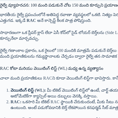
రైల్వే వ్యూహరచన: 100 మంది పడుకునే చోట 150 మంది కూర్చుని ప్రయాణ
భారతీయ రైల్వే ప్రపంచంలోనే అతిపెద్ద రవాణా వ్యవస్థలలో ఒకటి. నిత్
ఎత్తుగడ. ఇక్కడే
RAC
అనే కాన్సెప్ట్ కీలక పాత్ర పోషిస్తుంది.
సాధారణంగా ఒక స్లీపర్ క్లాస్ లేదా ఏసీ కోచ్‌లో సైడ్ లోయర్ బెర్త్‌లను (S
కూర్చునేలా మార్చవచ్చు.
రైల్వే గణాంకాల ప్రకారం, ఒక రైలులో 100 మందికి మాత్రమే పడుకునే బెర్
మంది ప్రయాణికులను గమ్యస్థానాలకు చేర్చడం ద్వారా రైల్వే తన సామా
RAC కోటా మరియు వెయిటింగ్ లిస్ట్ (WL) మధ్య ఉన్న వ్యత్యాసం
చాలా మంది ప్రయాణికులు RACని కూడా వెయిటింగ్ లిస్ట్‌గా భావిస్తారు. కానీ
వెయిటింగ్ లిస్ట్ (WL):
మీ టికెట్ వెయిటింగ్ లిస్ట్‌లో ఉంటే, చార్ట
ఆటోమేటిక్‌గా క్యాన్సిల్ అయి డబ్బులు వెనక్కి వస్తాయి.
RAC:
ఒకసారి మీ టికెట్ RAC స్థాయికి చేరుకుందంటే, మీకు సీటు న
ఉంటుంది. అంటే పడుకోవడానికి బెర్త్ లేకపోయిన కనఫర్మడ్ సీట్ మాత