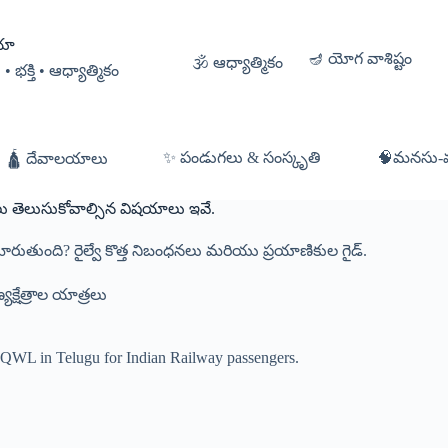
ియా
🪔 యోగ వాశిష్టం
🕉️ ఆధ్యాత్మికం
భక్తి • ఆధ్యాత్మికం
✨ పండుగలు & సంస్కృతి
🧠మనసు-వ్య
🛕 దేవాలయాలు
ులు తెలుసుకోవాల్సిన విషయాలు ఇవే.
ారుతుంది? రైల్వే కొత్త నిబంధనలు మరియు ప్రయాణికుల గైడ్.
యక్షేత్రాల యాత్రలు