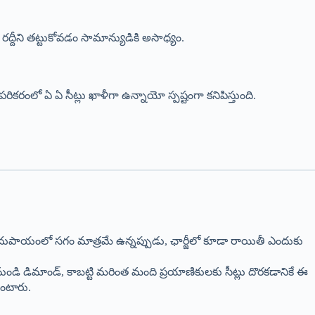
్దీని తట్టుకోవడం సామాన్యుడికి అసాధ్యం.
పరికరంలో ఏ ఏ సీట్లు ఖాళీగా ఉన్నాయో స్పష్టంగా కనిపిస్తుంది.
ిస్తాడు. “సదుపాయంలో సగం మాత్రమే ఉన్నప్పుడు, ఛార్జీలో కూడా రాయితీ ఎందుకు
నుండి డిమాండ్, కాబట్టి మరింత మంది ప్రయాణికులకు సీట్లు దొరకడానికే ఈ
ుంటారు.