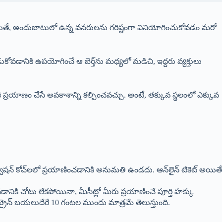
అయితే, అందుబాటులో ఉన్న వనరులను గరిష్టంగా వినియోగించుకోవడం మరో
డుకోవడానికి ఉపయోగించే ఆ బెర్త్‌ను మధ్యలో మడిచి, ఇద్దరు వ్యక్తులు
 ప్రయాణం చేసే అవకాశాన్ని కల్పించవచ్చు. అంటే, తక్కువ స్థలంలో ఎక్కువ
జర్వేషన్ కోచ్‌లలో ప్రయాణించడానికి అనుమతి ఉండదు. ఆన్‌లైన్ టికెట్ అయితే
నికి చోటు లేకపోయినా, మీసీట్లో మీరు ప్రయాణించే పూర్తి హక్కు
 ట్రైన్ బయలుదేరే 10 గంటల ముందు మాత్రమే తెలుస్తుంది.