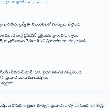
tion-system-gnwl-rlwl-pqwl-rac/
ం భారతీయ రైల్వే ఈ నిబంధనలలో మార్పులు చేస్తోంది.
ందే చార్ట్ ప్రిపరేషన్ ప్రక్రియను ప్రారంభిస్తున్నారు.
ంటే, ఆ ప్రయోజనం నేరుగా RAC ప్రయాణికులకు దక్కుతుంది.
ోచ్‌లోని సీనియర్ మోస్ట్ RAC ప్రయాణికుడికి దక్కుతుంది.
 RAC ప్రయాణికులకు కేటాయిస్తారు.
ళిస్తారు.
్తే.. ఆ కొడుకు రాత్రంతా కూర్చునే ప్రయాణించాల్సి ఉంటుంది. ఒకే బెర్త్‌పై