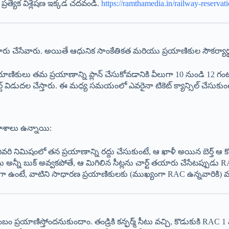
్రత్యేక విశ్లేషణ ఇక్కడ చదవండి.
https://ramthamedia.in/railway-reserva
రు చేసేవారు. అయితే ఆధునిక సాంకేతికత మరియు ప్రయాణికుల సౌకర్యార్థ
రయాణికులు తమ ప్రయాణాన్ని ప్లాన్ చేసుకోవడానికి వీలుగా 10 నుండి 12 గంటల ము
్ విడుదల చేస్తారు. ఈ మధ్య సమయంలో ఎవరైనా టికెట్ క్యాన్సిల్ చేసుకు
వకాశాలు ఉన్నాయి:
 చివరి నిమిషంలో తన ప్రయాణాన్ని రద్దు చేసుకుంటే, ఆ ఖాళీ అయిన బెర్త్ ఆ క
్లు అన్నీ బుక్ అవ్వకపోతే, ఆ మిగిలిన సీట్లను చార్ట్ తయారు చేసేటప్పుడు
గా ఉంటే, వాటిని సాధారణ ప్రయాణికులకు (ముఖ్యంగా RAC ఉన్నవారికి) మళ్
ం ప్రయాణిస్తోందనుకుందాం. తండ్రికి కన్ఫర్మ్ సీటు వచ్చి, కొడుకుకి RAC 1 వస