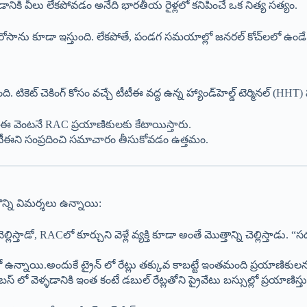
పోవడానికి వీలు లేకపోవడం అనేది భారతీయ రైళ్లలో కనిపించే ఒక నిత్య సత్యం.
ను కూడా ఇస్తుంది. లేకపోతే, పండగ సమయాల్లో జనరల్ కోచ్‌లలో ఉండే రద
కెట్ చెకింగ్ కోసం వచ్చే టీటీఈ వద్ద ఉన్న హ్యాండ్‌హెల్డ్ టెర్మినల్ (HHT) 
ీటీఈ వెంటనే RAC ప్రయాణికులకు కేటాయిస్తారు.
గా టీటీఈని సంప్రదించి సమాచారం తీసుకోవడం ఉత్తమం.
న్ని విమర్శలు ఉన్నాయి:
్జీ చెల్లిస్తాడో, RACలో కూర్చుని వెళ్లే వ్యక్తి కూడా అంతే మొత్తాన్ని చెల్ల
ో ఉన్నాయి.అందుకే ట్రైన్ లో రేట్లు తక్కువ కాబట్టే ఇంతమంది ప్రయాణికుల
స్ లో వెళ్ళడానికి ఇంత కంటే డబుల్ రేట్లతోని ప్రైవేటు బస్సుల్లో ప్రయాణిస్త