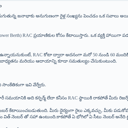
ం
యం పెరుగుతున్న జనాభాకు అనుగుణంగా రైళ్ల సంఖ్యను పెంచడం ఒక సవాలు 
ide Lower Berth) RAC ప్రయాణికుల కోసం కేటాయిస్తారు. ఒక వ్యక్తి హాయిగా ప
త్‌లు ఉన్నాయనుకుంటే, RAC కోటా ద్వారా అదనంగా మరో 50 నుండి 60 మందికి
జిక బాధ్యతను మరియు ఆదాయాన్ని కూడా సమతుల్యం చేసుకుంటుంది.
 సాంకేతికంగా ఇవి వేర్వేరు.
్ తయారీ సమయానికి అది కన్ఫర్మ్ లేదా కనీసం RAC స్థాయికి రాకపోతే మీరు రి
ంబర్ కేటాయించబడుతుంది. మీరు ధైర్యంగా రైలు ఎక్కవచ్చు. మీకు పడుకోవడా
్రం విత్ నెంబర్ తో సహా ఉంటుంది.కాకపోతే ఏ భోగిలో ఏ సీటు నెంబర్ అనేది