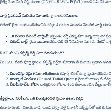
రైల్వే వెయిటింగ్ లిస్ట్ రకాలు (GNWL, RLWL, PQWL) అంటే ఏమిటి? మా ప
చార్ట్ ప్రిపరేషన్ మరియు మారుతున్న కాలపరిమితులు
గతంలో రైలు బయలుదేరడానికి సరిగ్గా 4 గంటల ముందు మొదటి చార్ట్ తయా
10 గంటల ముందే చార్టింగ్:
ప్రస్తుతం రద్దీ ఎక్కువగా ఉన్న రూట్లలో ప్
సెకండ్ చార్ట్:
రైలు బయలుదేరడానికి 30 నిమిషాల ముందు రెండో చార్ట
RAC నుంచి కన్ఫర్మ్ బెర్త్ ఎలా మారుతుంది?
మీ RAC టికెట్ పూర్తి స్థాయి కన్ఫర్మ్ బెర్త్‌గా మారడానికి మూడు ప్రధాన అ
ముందస్తు రద్దు (Cancellations):
కన్ఫర్మ్ టికెట్ ఉన్న ప్రయాణికుడు
టాత్కాల్ మిగులు (Unused Tatkal Quota):
రైలులో టాత్కాల్ టికెట
వీఐపీ/హెచ్‌ఓ కోటా:
అత్యవసర కోటాల కింద కేటాయించిన సీట్లు ఖాళీ
క్షేత్రస్థాయి పరిశీలన: ఒక మధ్యతరగతి ప్రయాణికుడి వ్యధ
ఉదాహరణకు, విజయవాడ నుండి చెన్నై వెళ్లే పినాకినీ ఎక్స్‌ప్రెస్‌లో ఒక కుటుంబ