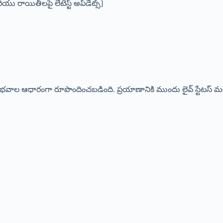
ు రాయితీలపై లేటెస్ట్ అప్‌డేట్స్]
భవాల ఆధారంగా రూపొందించబడింది. ప్రయాణానికి ముందు లైవ్ స్టేటస్ మర