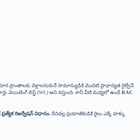
ప్రాంతాలకు వెళ్లాలనుకునే సామాన్యుడికి మొదటి ప్రాధాన్యత రైల్వేనే.
ార్లు వెయిటింగ్ లిస్ట్ (WL) అని వస్తుంది. కానీ వీటి మధ్యలో ఉండే
RAC
్రత్యేక రిజర్వేషన్ విధానం.
దీనివల్ల ప్రయాణికుడికి రైలు ఎక్కే హక్కు