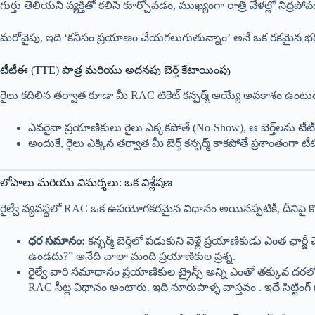
గుర్తు తెలియని వ్యక్తితో కలిసి కూర్చోవడం, ముఖ్యంగా రాత్రి వేళల్లో నిద్ర
మరోవైపు, ఇది ‘కనీసం ప్రయాణం చేయగలుగుతున్నాం’ అనే ఒక రకమైన భరోసా
టీటీఈ (TTE) పాత్ర మరియు అదనపు బెర్త్ కేటాయింపు
రైలు కదిలిన తర్వాత కూడా మీ RAC టికెట్ కన్ఫర్మ్ అయ్యే అవకాశం ఉంటుంది. టి
ఎవరైనా ప్రయాణికులు రైలు ఎక్కకపోతే (No-Show), ఆ బెర్త్‌లను ట
అందుకే, రైలు ఎక్కిన తర్వాత మీ బెర్త్ కన్ఫర్మ్ కాకపోతే ప్రశాంతం
లోపాలు మరియు విమర్శలు: ఒక విశ్లేషణ
రైల్వే వ్యవస్థలో RAC ఒక ఉపయోగకరమైన విధానం అయినప్పటికీ, దీనిపై కొ
ధర సమానం:
కన్ఫర్మ్ బెర్త్‌లో పడుకుని వెళ్లే ప్రయాణికుడు ఎంత ఛార
ఉండదు?” అనేది చాలా మంది ప్రయాణికుల ప్రశ్న.
రైల్వే వారి సమాధానం ప్రయాణికుల ట్రైన్స్ అన్ని ఎంతో తక్కువ దరల
RAC సీట్ల విధానం అంటారు. ఇది నూరుపాళ్ళ వాస్తవం . ఇదే సిట్టింగ్ బ