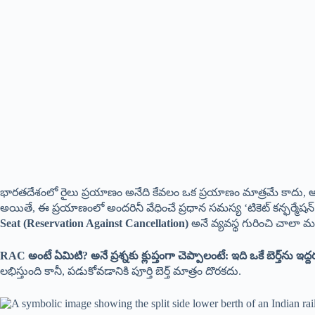
భారతదేశంలో రైలు ప్రయాణం అనేది కేవలం ఒక ప్రయాణం మాత్రమే కాదు, అది క
అయితే, ఈ ప్రయాణంలో అందరినీ వేధించే ప్రధాన సమస్య ‘టికెట్ కన్ఫర్మేషన్’. మ
Seat
(Reservation Against Cancellation)
అనే వ్యవస్థ గురించి చాలా 
RAC అంటే ఏమిటి? అనే ప్రశ్నకు క్లుప్తంగా చెప్పాలంటే: ఇది ఒకే బెర్త్‌ను ఇద
లభిస్తుంది కానీ, పడుకోవడానికి పూర్తి బెర్త్ మాత్రం దొరకదు.