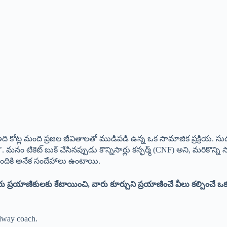
ోట్ల మంది ప్రజల జీవితాలతో ముడిపడి ఉన్న ఒక సామాజిక ప్రక్రియ. సుదూర 
నం టికెట్ బుక్ చేసినప్పుడు కొన్నిసార్లు కన్ఫర్మ్ (CNF) అని, మరికొన్ని స
మందికి అనేక సందేహాలు ఉంటాయి.
్దరు ప్రయాణికులకు కేటాయించి, వారు కూర్చుని ప్రయాణించే వీలు కల్పించే ఒక ప