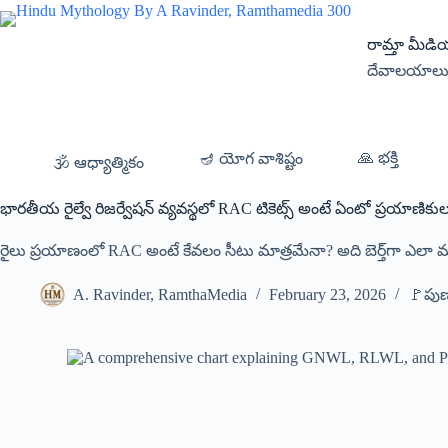
రామ్తా మీడ
దేవాలయాలు • 
🙏 భక్తి
🪔 యోగ వాశిష్టం
🕉️ ఆధ్యాత్మికం
భారతీయ రైల్వే రిజర్వేషన్ వ్యవస్థలో RAC టికెట్స్ అంటే ఏంటో ప్రయాణిక
రైలు ప్రయాణంలో RAC అంటే కేవలం సీటు మాత్రమేనా? అది బెర్త్‌గా ఎలా మ
A. Ravinder, RamthaMedia
February 23, 2026
🚩పుణ్