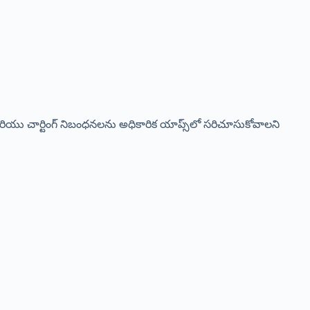
ియు చార్టింగ్ నిబంధనలను అధికారిక యాప్స్‌లో సరిచూసుకోవాలని