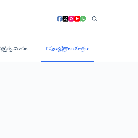
క్తిత్వ-వికాసం
🚩పుణ్యక్షేత్రాల యాత్రలు