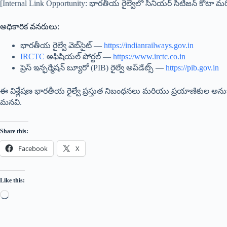
[Internal Link Opportunity: భారతీయ రైల్వేలో సీనియర్ సిటిజన్ కోటా మరియ
అధికారిక వనరులు:
భారతీయ రైల్వే వెబ్‌సైట్ —
https://indianrailways.gov.in
IRCTC
అఫిషియల్ పోర్టల్ —
https://www.irctc.co.in
ప్రెస్ ఇన్ఫర్మేషన్ బ్యూరో (PIB) రైల్వే అప్‌డేట్స్ —
https://pib.gov.in
ఈ విశ్లేషణ భారతీయ రైల్వే ప్రస్తుత నిబంధనలు మరియు ప్రయాణికుల అను
మనవి.
Share this:
Facebook
X
Like this: