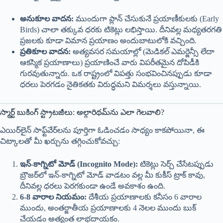
అనుకూల వాదన:
ముందుగా ప్లాన్ చేసుకునే ప్రయాణీకులకు (Early
Birds) చాలా తక్కువ ధరకు టికెట్లు లభిస్తాయి. దీనివల్ల మధ్యతరగతి
ప్రజలకు కూడా విమాన ప్రయాణం అందుబాటులోకి వచ్చింది.
ప్రతికూల వాదన:
అత్యవసర సమయాల్లో (మెడికల్ ఎమర్జెన్సీ లేదా
ఆకస్మిక ప్రయాణాలు) ప్రయాణించే వారు విపరీతమైన దోపిడీకి
గురవుతున్నారు. ఒక రాష్ట్రంలో విపత్తు సంభవించినప్పుడు కూడా
ధరలు పెరగడం నైతికతకు విరుద్ధమని విమర్శలు వస్తున్నాయి.
స్మార్ట్ బుకింగ్ స్ట్రాటజీలు: అల్గారిథమ్‌ను ఎలా గెలవాలి?
ఎయిర్‌లైన్ సాఫ్ట్‌వేర్‌లను పూర్తిగా ఓడించడం సాధ్యం కాకపోయినా, ఈ
చిట్కాలతో మీ ఖర్చును తగ్గించుకోవచ్చు:
ఇన్-కాగ్నిటో మోడ్ (Incognito Mode):
టికెట్లు సెర్చ్ చేసేటప్పుడు
బ్రౌజర్‌లో ఇన్-కాగ్నిటో మోడ్ వాడటం వల్ల మీ కుకీస్ ట్రాక్ కావు,
దీనివల్ల ధరలు పెరగకుండా ఉండే అవకాశం ఉంది.
6-8 వారాల నియమం:
దేశీయ ప్రయాణాలకు కనీసం 6 వారాల
ముందు, అంతర్జాతీయ ప్రయాణాలకు 4 నెలల ముందు బుక్
చేయడం అత్యంత లాభదాయకం.