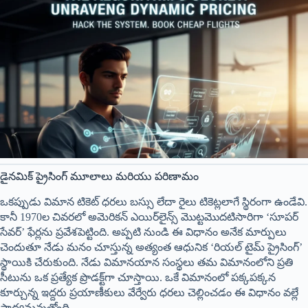
డైనమిక్ ప్రైసింగ్ మూలాలు మరియు పరిణామం
ఒకప్పుడు విమాన టికెట్ ధరలు బస్సు లేదా రైలు టికెట్లలాగే స్థిరంగా ఉండేవి.
కానీ 1970ల చివరలో అమెరికన్ ఎయిర్‌లైన్స్ మొట్టమొదటిసారిగా ‘సూపర్
సేవర్’ ఫేర్లను ప్రవేశపెట్టింది. అప్పటి నుండి ఈ విధానం అనేక మార్పులు
చెందుతూ నేడు మనం చూస్తున్న అత్యంత ఆధునిక ‘రియల్ టైమ్ ప్రైసింగ్’
స్థాయికి చేరుకుంది. నేడు విమానయాన సంస్థలు తమ విమానంలోని ప్రతి
సీటును ఒక ప్రత్యేక ప్రొడక్ట్‌గా చూస్తాయి. ఒకే విమానంలో పక్కపక్కన
కూర్చున్న ఇద్దరు ప్రయాణీకులు వేర్వేరు ధరలు చెల్లించడం ఈ విధానం వల్లే
సాధ్యమవుతోంది.