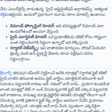
నేడు ఎయిర్‌లైన్స్ వాడుతున్న ‘ప్రైస్ ఆప్టిమైజేషన్ అల్గారిథమ్స్’ అత్యంత
శక్తి
వంతమైనవి. ఇందులో ప్రధానంగా మూడు రకాల మోడల్స్ ఉంటాయి:
డిమాండ్ ఫోర్కాస్టింగ్ మోడల్:
ఇది భవిష్యత్తులో డిమాండ్ ఎలా
ఉండబోతుందో అంచనా వేస్తుంది.
ప్రైస్ ఎలాస్టిసిటీ మోడల్:
ఒక ప్రయాణీకుడు టికెట్ కోసం గరిష్టంగా
ఎంత చెల్లించడానికి సిద్ధంగా ఉన్నాడో ఇది లెక్కిస్తుంది.
న్యూరల్ నెట్‌వర్క్స్:
ఇవి వాతావరణ మార్పులు, సోషల్ మీడియా
ట్రెండ్స్ వంటి అన్-స్ట్రక్చర్డ్ డేటాను కూడా విశ్లేషించి ధరను
నిర్ణయిస్తాయి.
శ్రీటూర్స్
తరుపున రవీందర్ నిర్హహించే అనేక యాత్రల్లో నిర్దారిత ఫ్లైట్ టికెట్
ప్రైస్ దాటిన తరువాత అదనం ఫ్లైట్ చార్జీలు యాత్రికులే భరించాలి అనే
నియమం పెట్టడానికి కారణం ఇదే. గతంలో చార్ దామ్ , ప్రయాగ కుంభమేళ
లాంటి యాత్రల్లో లేట్ గా బుక్ చేసుకున్నవారికి ఫ్లైట్ రేట్ ఎక్కువ పెట్టడానికి
ఇవే కారణాలు, కామఖ్య యాత్ర,వైష్ణోదేవి తదితర యాత్రల్లో లేటుగా బుక్
చేసుకున్న వారికి ప్రతిసారి ఫ్లైట్ రేట్ల చార్జీలు అదనంగా పేచేసి ప్రయాణం
చేయాల్సి వచ్చింది. యాత్రకు అనే కాదు మీరు స్వంతంగా ఎక్కడికైనా
వెళ్ళాలనుకున్న 2,3 నెలల ముందు ప్లానింగ్ తో బుక్ చేసుకుంటే తక్కువ