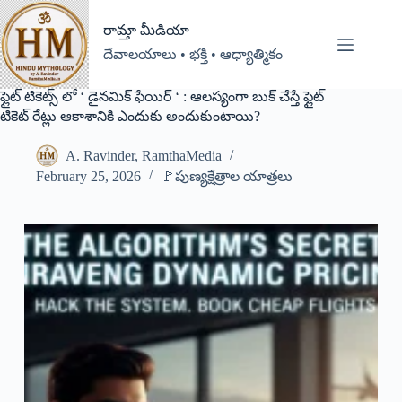
రామ్తా మీడియా
దేవాలయాలు • భక్తి • ఆధ్యాత్మికం
ఫ్లైట్ టికెట్స్ లో ‘ డైనమిక్ ఫేయిర్ ‘ : ఆలస్యంగా బుక్ చేస్తే ఫ్లైట్
టికెట్ రేట్లు ఆకాశానికి ఎందుకు అందుకుంటాయి?
A. Ravinder, RamthaMedia
February 25, 2026
🚩పుణ్యక్షేత్రాల యాత్రలు