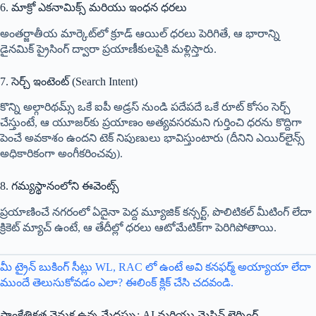
6. మాక్రో ఎకనామిక్స్ మరియు ఇంధన ధరలు
అంతర్జాతీయ మార్కెట్‌లో క్రూడ్ ఆయిల్ ధరలు పెరిగితే, ఆ భారాన్ని
డైనమిక్ ప్రైసింగ్ ద్వారా ప్రయాణీకులపైకి మళ్లిస్తారు.
7. సెర్చ్ ఇంటెంట్ (Search Intent)
కొన్ని అల్గారిథమ్స్ ఒకే ఐపీ అడ్రస్ నుండి పదేపదే ఒకే రూట్ కోసం సెర్చ్
చేస్తుంటే, ఆ యూజర్‌కు ప్రయాణం అత్యవసరమని గుర్తించి ధరను కొద్దిగా
పెంచే అవకాశం ఉందని టెక్ నిపుణులు భావిస్తుంటారు (దీనిని ఎయిర్‌లైన్స్
అధికారికంగా అంగీకరించవు).
8. గమ్యస్థానంలోని ఈవెంట్స్
ప్రయాణించే నగరంలో ఏదైనా పెద్ద మ్యూజిక్ కన్సర్ట్, పొలిటికల్ మీటింగ్ లేదా
క్రికెట్ మ్యాచ్ ఉంటే, ఆ తేదీల్లో ధరలు ఆటోమేటిక్‌గా పెరిగిపోతాయి.
మీ ట్రైన్ బుకింగ్ సీట్లు WL, RAC లో ఉంటే అవి కనఫర్మ్ అయ్యాయా లేదా
ముందే తెలుసుకోవడం ఎలా? ఈలింక్ క్లిక్ చేసి చదవండి.
సాంకేతికత వెనుక ఉన్న మేధస్సు: AI మరియు మెషిన్ లెర్నింగ్