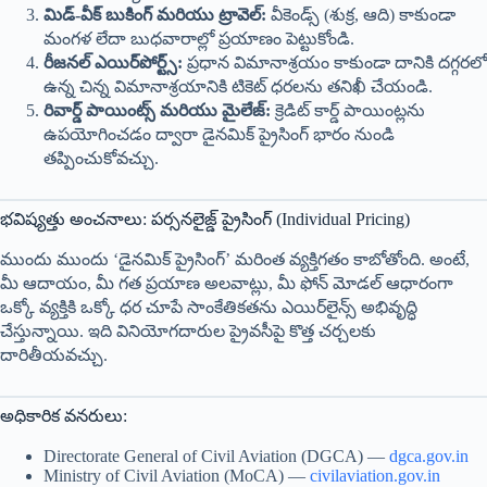
మిడ్-వీక్ బుకింగ్ మరియు ట్రావెల్:
వీకెండ్స్ (శుక్ర, ఆది) కాకుండా
మంగళ లేదా బుధవారాల్లో ప్రయాణం పెట్టుకోండి.
రీజనల్ ఎయిర్‌పోర్ట్స్:
ప్రధాన విమానాశ్రయం కాకుండా దానికి దగ్గరలో
ఉన్న చిన్న విమానాశ్రయానికి టికెట్ ధరలను తనిఖీ చేయండి.
రివార్డ్ పాయింట్స్ మరియు మైలేజ్:
క్రెడిట్ కార్డ్ పాయింట్లను
ఉపయోగించడం ద్వారా డైనమిక్ ప్రైసింగ్ భారం నుండి
తప్పించుకోవచ్చు.
భవిష్యత్తు అంచనాలు: పర్సనలైజ్డ్ ప్రైసింగ్ (Individual Pricing)
ముందు ముందు ‘డైనమిక్ ప్రైసింగ్’ మరింత వ్యక్తిగతం కాబోతోంది. అంటే,
మీ ఆదాయం, మీ గత ప్రయాణ అలవాట్లు, మీ ఫోన్ మోడల్ ఆధారంగా
ఒక్కో వ్యక్తికి ఒక్కో ధర చూపే సాంకేతికతను ఎయిర్‌లైన్స్ అభివృద్ధి
చేస్తున్నాయి. ఇది వినియోగదారుల ప్రైవసీపై కొత్త చర్చలకు
దారితీయవచ్చు.
అధికారిక వనరులు:
Directorate General of Civil Aviation (DGCA) —
dgca.gov.in
Ministry of Civil Aviation (MoCA) —
civilaviation.gov.in