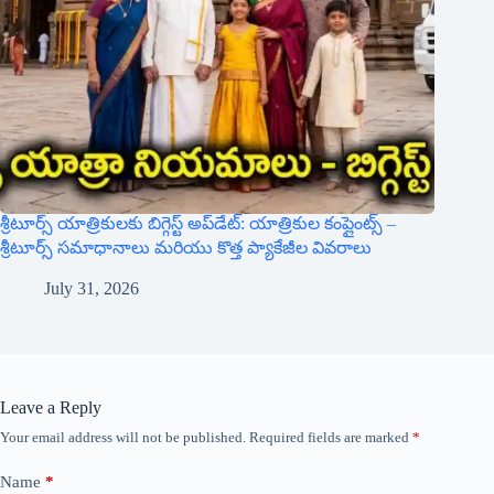
శ్రీటూర్స్ యాత్రికులకు బిగ్గెస్ట్ అప్‌డేట్: యాత్రికుల కంప్లైంట్స్ –
శ్రీటూర్స్ సమాధానాలు మరియు కొత్త ప్యాకేజీల వివరాలు
July 31, 2026
Leave a Reply
Your email address will not be published.
Required fields are marked
*
Name
*