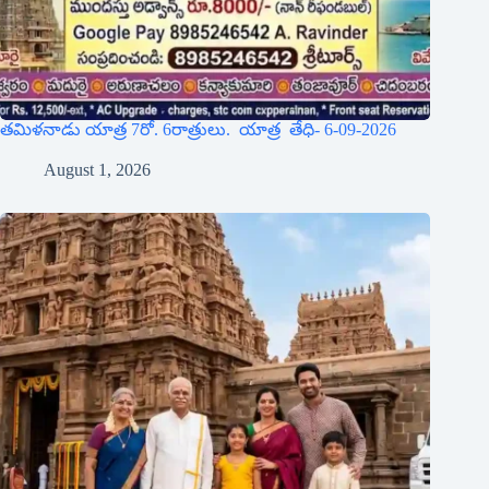
తమిళనాడు యాత్ర 7రో. 6రాత్రులు. యాత్ర తేధి- 6-09-2026
August 1, 2026