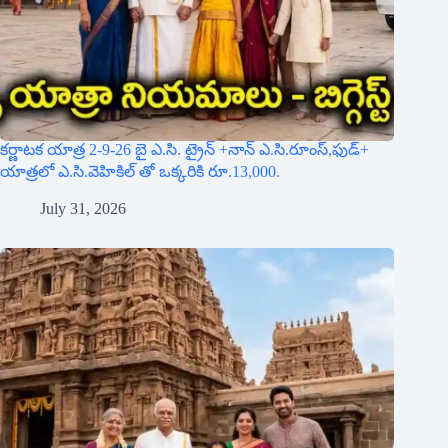
కర్ణాటక యాత్ర 2-9-26 బై ఎ.సి. ట్రైన్ +నాన్ ఎ.సి.రూంస్,ఫుడ్+
యాత్రలో ఎ.సి.వెహికిల్ తో ఒక్కరికి రూ.13,000.
July 31, 2026