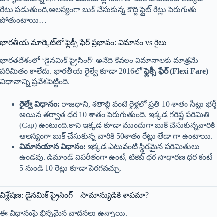
రేటు పడుతుంది,ఆలస్యంగా బుక్ చేసుకున్న కొద్ది ఫ్లైట్ రేట్లు పెరుగుతు
పోతుంటాయి…
భారతీయ మార్కెట్‌లో ఫ్లెక్సీ ఫేర్ ప్రభావం: విమానం vs రైలు
భారతదేశంలో ‘డైనమిక్ ప్రైసింగ్’ అనేది కేవలం విమానాలకు మాత్రమే
పరిమితం కాలేదు. భారతీయ రైల్వే కూడా 2016లో
ఫ్లెక్సీ ఫేర్ (Flexi Fare)
విధానాన్ని ప్రవేశపెట్టింది.
రైల్వే విధానం:
రాజధాని, శతాబ్ది వంటి రైళ్లలో ప్రతి 10 శాతం సీట్లు భర్తీ
అయిన తర్వాత ధర 10 శాతం పెరుగుతుంది. ఇక్కడ గరిష్ట పరిమితి
(Cap) ఉంటుంది.కాని ఇక్కడ కూడా ముందుగా బుక్ చేసుకున్నవారికి
ఆలస్యంగా బుక్ చేసుకున్న వారికి 50శాతం రేట్లు తేడా గా ఉంటాయి.
విమానయాన విధానం:
ఇక్కడ ఎటువంటి స్థిరమైన పరిమితులు
ఉండవు. డిమాండ్ విపరీతంగా ఉంటే, టికెట్ ధర సాధారణ ధర కంటే
5 నుండి 10 రెట్లు కూడా పెరగవచ్చు.
విశ్లేషణ: డైనమిక్ ప్రైసింగ్ – సామాన్యుడికి శాపమా?
ఈ విధానంపై భిన్నమైన వాదనలు ఉన్నాయి.