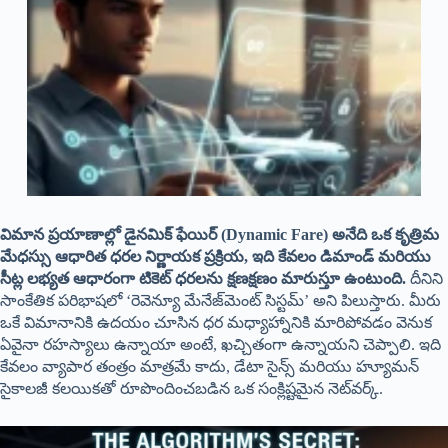
విమాన ప్రయాణాల్లో డైనమిక్ ఫేయిర్ (Dynamic Fare) అనేది ఒక కృత్రిమ
మేధస్సు ఆధారిత ధరల నిర్ణాయక ప్రక్రియ, ఇది కేవలం డిమాండ్ మరియు
సీట్ల లభ్యత ఆధారంగా టికెట్ ధరలను క్షణక్షణం మారుస్తూ ఉంటుంది.
దీనిని
సాంకేతిక పరిభాషలో ‘రెవెన్యూ మేనేజ్‌మెంట్ సిస్టమ్’ అని పిలుస్తారు. మీరు
ఒకే విమానానికి ఉదయం చూసిన ధర మధ్యాహ్నానికి మారిపోవడం వెనుక
ఏవైనా రహస్యాలు ఉన్నాయా అంటే, ఖచ్చితంగా ఉన్నాయని చెప్పాలి. ఇది
కేవలం వ్యాపార తంత్రం మాత్రమే కాదు, డేటా సైన్స్ మరియు హ్యూమన్
సైకాలజీ కలయికతో రూపొందించబడిన ఒక సంక్లిష్టమైన నెట్‌వర్క్.