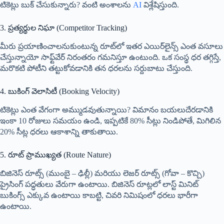
టికెట్లు బుక్ చేసుకున్నారు? వంటి అంశాలను
AI
విశ్లేషిస్తుంది.
3. ప్రత్యర్థుల నిఘా (Competitor Tracking)
మీరు ప్రయాణించాలనుకుంటున్న రూట్‌లో ఇతర ఎయిర్‌లైన్స్ ఎంత వసూలు
చేస్తున్నాయో సాఫ్ట్‌వేర్ నిరంతరం గమనిస్తూ ఉంటుంది. ఒక సంస్థ ధర తగ్గిస్తే,
మరొకటి పోటీని తట్టుకోవడానికి తన ధరలను సర్దుబాటు చేస్తుంది.
4. బుకింగ్ వెలాసిటీ (Booking Velocity)
టికెట్లు ఎంత వేగంగా అమ్ముడవుతున్నాయి? విమానం బయలుదేరడానికి
ఇంకా 10 రోజులు సమయం ఉండి, ఇప్పటికే 80% సీట్లు నిండిపోతే, మిగిలిన
20% సీట్ల ధరలు ఆకాశాన్ని తాకుతాయి.
5. రూట్ ప్రాముఖ్యత (Route Nature)
బిజినెస్ రూట్స్ (ముంబై – ఢిల్లీ) మరియు లెజర్ రూట్స్ (గోవా – కొచ్చి)
ప్రైసింగ్ పద్ధతులు వేరుగా ఉంటాయి. బిజినెస్ రూట్లలో లాస్ట్ మినిట్
బుకింగ్స్ ఎక్కువ ఉంటాయి కాబట్టి, చివరి నిమిషంలో ధరలు భారీగా
ఉంటాయి.