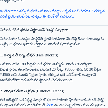
ఇండియాలో తక్కువ ధరకే విమానం టికెట్లు ఎక్కడ బుక్ చేయాలి? తక్కువ
ధరకే ప్రయాణించే రహస్యాలు ఈ లింక్ లో చదవండి.
విమాన టికెట్ ధరను నిర్ణయించే ‘అష్ట’ సూత్రాలు
విమానయాన సంస్థల సాఫ్ట్‌వేర్ ప్లాట్‌ఫారమ్‌లు వేలకొద్దీ డేటా పాయింట్లను
విశ్లేషించి ధరను ఖరారు చేస్తాయి. వాటిలో ప్రధానమైనవి:
1. ఇన్వెంటరీ సెగ్మెంటేషన్ (Fare Buckets)
విమానంలోని 180 సీట్లను ఒకే ధరకు అమ్మరు. వాటిని ‘బకెట్స్’గా
విభజిస్తారు. ఉదాహరణకు, మొదటి 20 సీట్లు ₹3000, తదుపరి 30 సీట్లు
₹4500 అని ముందే నిర్ణయిస్తారు. తక్కువ ధర బకెట్ ఖాళీ అవ్వగానే
ఆటోమేటిక్‌గా ధర తదుపరి స్థాయికి చేరుకుంటుంది.
2. చారిత్రక డేటా విశ్లేషణ (Historical Trends)
గత ఐదేళ్లలో ఒక నిర్దిష్ట మార్గంలో (ఉదాహరణకు హైదరాబాద్ నుండి ఢిల్లీ)
సంక్రాంతి సమయంలో డిమాండ్
ఎలా
ఉంది? ఎన్ని రోజుల ముందు ప్రజలు