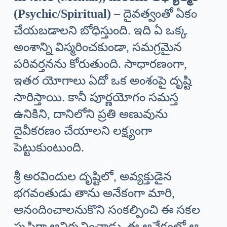
(Psychic/Spiritual)
– దైవత్వంతో ఏకం
చేయబడాలని బోధిస్తుంది. ఇది ఏ ఒక్క
అంశాన్ని విస్మరించకుండా, సమగ్రమైన
పరివర్తనను కోరుతుంది. సాధారణంగా,
ఇతర యోగాలు ఏదో ఒక అంశంపై దృష్టి
సారిస్తాయి. కానీ పూర్ణయోగం సమస్త
ఉనికిని, దానిలోని ప్రతి అణువును
దైవీకరణం చేయాలని లక్ష్యంగా
పెట్టుకుంటుంది.
శ్రీ అరవిందుల దృష్టిలో, అవ్యక్తుడైన
భగవంతుడు తాను అనేకంగా మారి,
ఆనందించాలనుకొని సంకల్పించి ఈ సకల
సృష్టిగా ఆవిర్భవించాడు. ఈ అనేకంలో ఆ