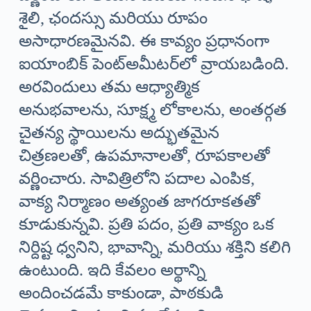
శైలి, ఛందస్సు మరియు రూపం
అసాధారణమైనవి. ఈ కావ్యం ప్రధానంగా
ఐయాంబిక్ పెంట్అమీటర్‌లో వ్రాయబడింది.
అరవిందులు తమ ఆధ్యాత్మిక
అనుభవాలను, సూక్ష్మ లోకాలను, అంతర్గత
చైతన్య స్థాయిలను అద్భుతమైన
చిత్రణలతో, ఉపమానాలతో, రూపకాలతో
వర్ణించారు. సావిత్రిలోని పదాల ఎంపిక,
వాక్య నిర్మాణం అత్యంత జాగరూకతతో
కూడుకున్నవి. ప్రతి పదం, ప్రతి వాక్యం ఒక
నిర్దిష్ట ధ్వనిని, భావాన్ని, మరియు శక్తిని కలిగి
ఉంటుంది. ఇది కేవలం అర్థాన్ని
అందించడమే కాకుండా, పాఠకుడి