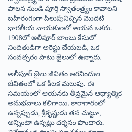
పాలన నుండి పూర్తి స్వాతంత్ర్యం కావాలని
బహిరంగంగా పిలుపునిచ్చిన మొదటి
భారతీయ నాయకులలో ఆయన ఒకరు.
1908లో అలీపూర్ బాంబు కేసులో
నిందితుడిగా అరెస్టు చేయబడి, ఒక
సంవత్సరం పాటు జైలులో ఉన్నారు.
అలీపూర్ జైలు జీవితం అరవిందుల
జీవితంలో ఒక కీలక మలుపు. ఈ
సమయంలో ఆయనకు తీవ్రమైన ఆధ్యాత్మిక
అనుభవాలు కలిగాయి. కారాగారంలో
ఉన్నప్పుడు, శ్రీకృష్ణుడు తన చుట్టూ,
అన్నింటా ఉన్నట్లు దర్శనం పొందారు.