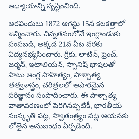
అధ్యాయాన్ని సృష్టించింది.
అరవిందులు 1872 ఆగస్టు 15న కలకత్తాలో
జన్మించారు. చిన్నతనంలోనే ఇంగ్లాండుకు
పంపబడి, అక్కడ 21వ ఏట వరకు
విద్యనభ్యసించారు. గ్రీకు, లాటిన్, ఫ్రెంచ్,
జర్మన్, ఇటాలియన్, స్పానిష్ భాషలతో
పాటు ఆంగ్ల సాహిత్యం, పాశ్చాత్య
తత్వశాస్త్రం, చరిత్రలలో అపారమైన
పరిజ్ఞానం సంపాదించారు. ఈ పాశ్చాత్య
వాతావరణంలో పెరిగినప్పటికీ, భారతీయ
సంస్కృతి పట్ల, స్వాతంత్ర్యం పట్ల ఆయనకు
లోతైన అనుబంధం ఏర్పడింది.