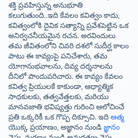
శక్తి ప్రవహిస్తున్న అనుభూతి
కలుగుతుంది..ఇది కేవలం కవిత్వం కాదు,
కవిత్వంలోకి దైవిక సత్యాన్ని ప్రవేశపెట్టిన ఒక
అనిర్వచనీయమైన రచన. అరవిందులు
తమ జీవితంలోని చివరి దశలో సుదీర్ఘ కాలం
పాటు ఈ కావ్యంపై పనిచేశారు, తమ
యోగానుభవాలను, దివ్య దర్శనాలను
దీనిలో పొందుపరిచారు. ఈ కావ్యం కేవలం
కవిత్వ ప్రియులకే కాకుండా, ఆధ్యాత్మిక
సాధకులకు, తత్వవేత్తలకు, మరియు
మానవజాతి భవిష్యత్తు గురించి ఆలోచించే
ప్రతి ఒక్కరికీ ఒక గొప్ప దిక్సూచి. ఇది
ఆత్మ
యొక్క ప్రయాణం, అజ్ఞానం నుండి
జ్ఞానం
వైపు, మరణం నుండి అమరత్వం వైపు,