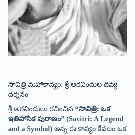
సావిత్రి మహాకావ్యం: శ్రీ అరవిందుల దివ్య
దర్శనం
శ్రీ అరవిందులు రచించిన
“సావిత్రి: ఒక
ఇతిహాసిక పురాణం” (Savitri: A Legend
and a Symbol)
అన్న ఈ కావ్యం కేవలం ఒక