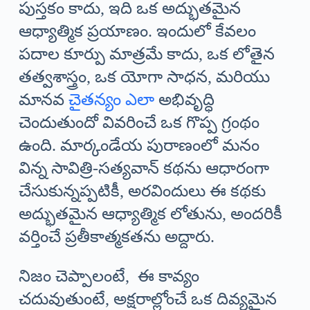
పుస్తకం కాదు, ఇది ఒక అద్భుతమైన
ఆధ్యాత్మిక ప్రయాణం. ఇందులో కేవలం
పదాల కూర్పు మాత్రమే కాదు, ఒక లోతైన
తత్వశాస్త్రం, ఒక యోగా సాధన, మరియు
మానవ
చైతన్యం
ఎలా
అభివృద్ధి
చెందుతుందో వివరించే ఒక గొప్ప గ్రంథం
ఉంది. మార్కండేయ పురాణంలో మనం
విన్న సావిత్రి-సత్యవాన్ కథను ఆధారంగా
చేసుకున్నప్పటికీ, అరవిందులు ఈ కథకు
అద్భుతమైన ఆధ్యాత్మిక లోతును, అందరికీ
వర్తించే ప్రతీకాత్మకతను అద్దారు.
నిజం చెప్పాలంటే, ఈ కావ్యం
చదువుతుంటే, అక్షరాల్లోంచే ఒక దివ్యమైన