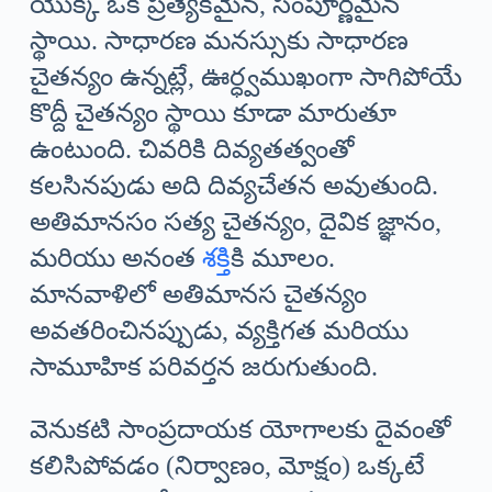
యొక్క ఒక ప్రత్యేకమైన, సంపూర్ణమైన
స్థాయి. సాధారణ మనస్సుకు సాధారణ
చైతన్యం ఉన్నట్లే, ఊర్ధ్వముఖంగా సాగిపోయే
కొద్దీ చైతన్యం స్థాయి కూడా మారుతూ
ఉంటుంది. చివరికి దివ్యతత్వంతో
కలసినపుడు అది దివ్యచేతన అవుతుంది.
అతిమానసం సత్య చైతన్యం, దైవిక జ్ఞానం,
మరియు అనంత
శక్తి
కి మూలం.
మానవాళిలో అతిమానస చైతన్యం
అవతరించినప్పుడు, వ్యక్తిగత మరియు
సామూహిక పరివర్తన జరుగుతుంది.
వెనుకటి సాంప్రదాయక యోగాలకు దైవంతో
కలిసిపోవడం (నిర్వాణం, మోక్షం) ఒక్కటే