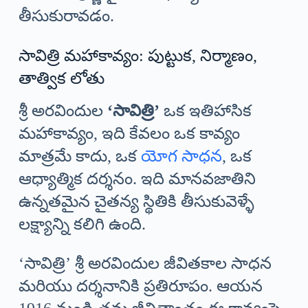
తీసుకురావడం.
సావిత్రి మహాకావ్యం: పుట్టుక, నిర్మాణం,
తాత్విక లోతు
శ్రీ అరవిందుల
‘సావిత్రి’
ఒక ఇతిహాసిక
మహాకావ్యం, ఇది కేవలం ఒక కావ్యం
మాత్రమే కాదు, ఒక
యోగ సాధన
, ఒక
ఆధ్యాత్మిక దర్శనం. ఇది మానవజాతిని
ఉన్నతమైన చైతన్య స్థితికి తీసుకువెళ్ళే
లక్ష్యాన్ని కలిగి ఉంది.
‘సావిత్రి’ శ్రీ అరవిందుల జీవితకాల సాధన
మరియు దర్శనానికి ప్రతిరూపం. ఆయన