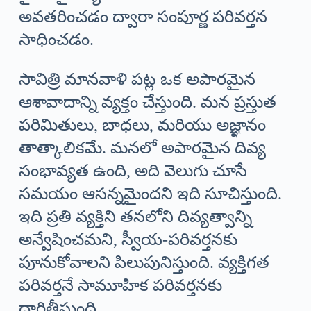
అవతరించడం ద్వారా సంపూర్ణ పరివర్తన
సాధించడం.
సావిత్రి మానవాళి పట్ల ఒక అపారమైన
ఆశావాదాన్ని వ్యక్తం చేస్తుంది. మన ప్రస్తుత
పరిమితులు, బాధలు, మరియు అజ్ఞానం
తాత్కాలికమే. మనలో అపారమైన దివ్య
సంభావ్యత ఉంది, అది వెలుగు చూసే
సమయం ఆసన్నమైందని ఇది సూచిస్తుంది.
ఇది ప్రతి వ్యక్తిని తనలోని దివ్యత్వాన్ని
అన్వేషించమని, స్వీయ-పరివర్తనకు
పూనుకోవాలని పిలుపునిస్తుంది. వ్యక్తిగత
పరివర్తనే సామూహిక పరివర్తనకు
దారితీస్తుంది.