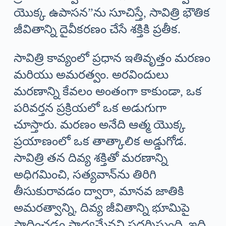
యొక్క ఉపాసన”ను సూచిస్తే, సావిత్రి భౌతిక
జీవితాన్ని దైవీకరణం చేసే శక్తికి ప్రతీక.
సావిత్రి కావ్యంలో ప్రధాన ఇతివృత్తం మరణం
మరియు అమరత్వం. అరవిందులు
మరణాన్ని కేవలం అంతంగా కాకుండా, ఒక
పరివర్తన ప్రక్రియలో ఒక అడుగుగా
చూస్తారు. మరణం అనేది ఆత్మ యొక్క
ప్రయాణంలో ఒక తాత్కాలిక అడ్డుగోడ.
సావిత్రి తన దివ్య శక్తితో మరణాన్ని
అధిగమించి, సత్యవాన్‌ను తిరిగి
తీసుకురావడం ద్వారా, మానవ జాతికి
అమరత్వాన్ని, దివ్య జీవితాన్ని భూమిపై
సాధించడం సాధ్యమేనని ప్రదర్శిస్తుంది. ఇది