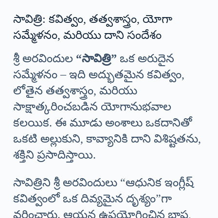
సావిత్రి: కవిత్వం, తత్వశాస్త్రం, యోగా
సమ్మేళనం, మరియు దాని సందేశం
శ్రీ అరవిందుల
“సావిత్రి”
ఒక అరుదైన
సమ్మేళనం – ఇది అద్భుతమైన కవిత్వం,
లోతైన తత్వశాస్త్రం, మరియు
సాక్షాత్కరించబడిన యోగానుభవాల
కలయిక. ఈ మూడు అంశాలు ఒకదానితో
ఒకటి అల్లుకుని, కావ్యానికి దాని విశిష్టతను,
శక్తిని ప్రసాదిస్తాయి.
సావిత్రిని శ్రీ అరవిందులు “ఆధునిక ఇంగ్లీష్
కవిత్వంలో ఒక దివ్యమైన దృశ్యం”గా
వర్ణించారు. ఆయన ఉపయోగించిన భాష,