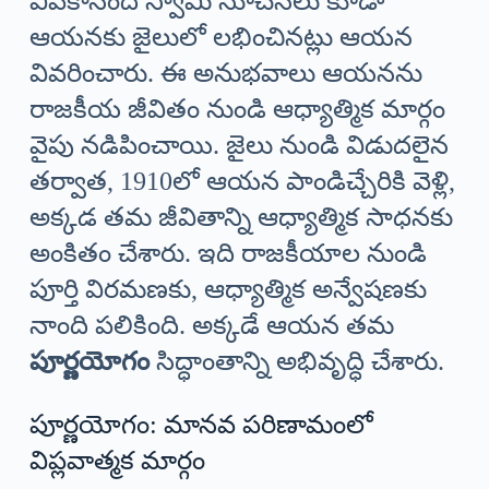
వివేకానంద స్వామి సూచనలు కూడా
ఆయనకు జైలులో లభించినట్లు ఆయన
వివరించారు. ఈ అనుభవాలు ఆయనను
రాజకీయ జీవితం నుండి ఆధ్యాత్మిక మార్గం
వైపు నడిపించాయి. జైలు నుండి విడుదలైన
తర్వాత, 1910లో ఆయన పాండిచ్చేరికి వెళ్లి,
అక్కడ తమ జీవితాన్ని ఆధ్యాత్మిక సాధనకు
అంకితం చేశారు. ఇది రాజకీయాల నుండి
పూర్తి విరమణకు, ఆధ్యాత్మిక అన్వేషణకు
నాంది పలికింది. అక్కడే ఆయన తమ
పూర్ణయోగం
సిద్ధాంతాన్ని అభివృద్ధి చేశారు.
పూర్ణయోగం: మానవ పరిణామంలో
విప్లవాత్మక మార్గం