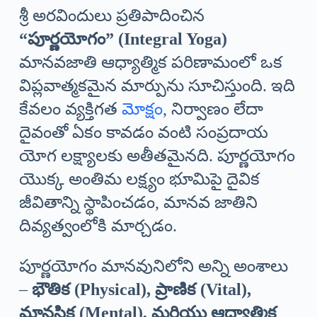
శ్రీ అరవిందులు ప్రతిపాదించిన
“పూర్ణయోగం” (Integral Yoga)
మానవజాతి ఆధ్యాత్మిక పరిణామంలో ఒక
విప్లవాత్మకమైన మార్పును సూచిస్తుంది. ఇది
కేవలం వ్యక్తిగత
మోక్షం
, నిర్వాణం లేదా
దైవంతో ఏకం కావడం వంటి సంప్రదాయ
యోగ లక్ష్యాలకు అతీతమైనది. పూర్ణయోగం
యొక్క అంతిమ లక్ష్యం భూమిపై దైవిక
జీవితాన్ని స్థాపించడం, మానవ జాతిని
దివ్యత్వంలోకి మార్చడం.
పూర్ణయోగం మానవునిలోని అన్ని అంశాలు
–
భౌతిక (Physical), ప్రాణిక (Vital),
మానసిక (Mental), మరియు ఆధ్యాత్మిక