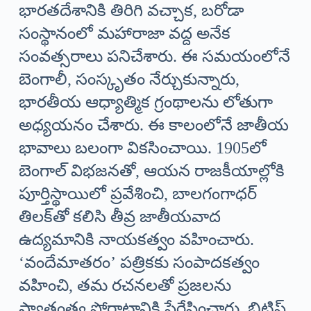
భారతదేశానికి తిరిగి వచ్చాక, బరోడా
సంస్థానంలో మహారాజా వద్ద అనేక
సంవత్సరాలు పనిచేశారు. ఈ సమయంలోనే
బెంగాలీ, సంస్కృతం నేర్చుకున్నారు,
భారతీయ ఆధ్యాత్మిక గ్రంథాలను లోతుగా
అధ్యయనం చేశారు. ఈ కాలంలోనే జాతీయ
భావాలు బలంగా వికసించాయి. 1905లో
బెంగాల్ విభజనతో, ఆయన రాజకీయాల్లోకి
పూర్తిస్థాయిలో ప్రవేశించి, బాలగంగాధర్
తిలక్‌తో కలిసి తీవ్ర జాతీయవాద
ఉద్యమానికి నాయకత్వం వహించారు.
‘వందేమాతరం’ పత్రికకు సంపాదకత్వం
వహించి, తమ రచనలతో ప్రజలను
స్వాతంత్ర్య పోరాటానికి ప్రేరేపించారు. బ్రిటిష్