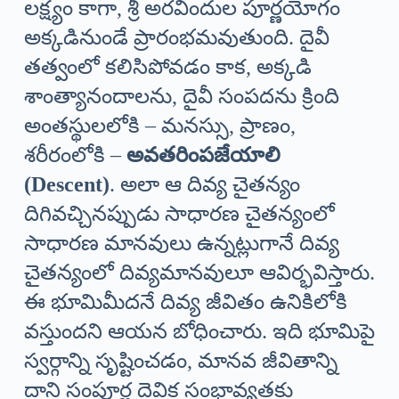
లక్ష్యం కాగా, శ్రీ అరవిందుల పూర్ణయోగం
అక్కడినుండే ప్రారంభమవుతుంది. దైవీ
తత్వంలో కలిసిపోవడం కాక, అక్కడి
శాంత్యానందాలను, దైవీ సంపదను క్రింది
అంతస్థులలోకి – మనస్సు, ప్రాణం,
శరీరంలోకి –
అవతరింపజేయాలి
(Descent)
. అలా ఆ దివ్య చైతన్యం
దిగివచ్చినప్పుడు సాధారణ చైతన్యంలో
సాధారణ మానవులు ఉన్నట్లుగానే దివ్య
చైతన్యంలో దివ్యమానవులూ ఆవిర్భవిస్తారు.
ఈ భూమిమీదనే దివ్య జీవితం ఉనికిలోకి
వస్తుందని ఆయన బోధించారు. ఇది భూమిపై
స్వర్గాన్ని సృష్టించడం, మానవ జీవితాన్ని
దాని సంపూర్ణ దైవిక సంభావ్యతకు