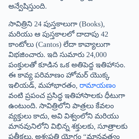
అన్వేషిస్తుంది.
సావిత్రిని 24 పుస్తకాలుగా (Books),
మరియు ఆ పుస్తకాలలో దాదాపు 42
కాంటోలు (Cantos) లేదా కావ్యాలుగా
విభజించారు. ఇది సుమారు 24,000
పంక్తులతో కూడిన ఒక అతిపెద్ద ఇతిహాసం.
ఈ కావ్య పరిమాణం హోమర్ యొక్క
ఇలియడ్, మహాభారతం,
రామాయణం
వంటి ప్రపంచ ప్రసిద్ధ ఇతిహాసాలకు ధీటుగా
ఉంటుంది. సావిత్రిలోని పాత్రలు కేవలం
వ్యక్తులు కాదు, అవి విశ్వంలోని మరియు
మానవునిలోని విభిన్న శక్తులకు, సూత్రాలకు
ప్రతీకలు. అశ్వపతి యోగం “మానవత్వం