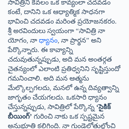
సావిత్రిని కేవలం ఒక కావ్యంలా చదవడం
కంటే, దానిని ఒక ఆధ్యాత్మిక సాధనగా
భావించి చదవడం మరింత ప్రయోజనకరం.
శ్రీ అరవిందులు స్వయంగా “సావిత్రి నా
యోగం, నా
ధ్యానం
, నా ప్రార్థన” అని
పేర్కొన్నారు. ఈ కావ్యాన్ని
చదువుతున్నప్పుడు, అది మన అంతర్గత
చైతన్యంలో ఎలాంటి ప్రతిధ్వనిని సృష్టిస్తుందో
గమనించాలి. అది మన ఆత్మను
మేల్కొల్పగలదు, మనలో ఉన్న దివ్యత్వాన్ని
జాగృతం చేయగలదు. ఒకసారి ధ్యానం
చేస్తున్నప్పుడు, సావిత్రిలో పేర్కొన్న
‘సైకిక్
బీయింగ్’
గురించి నాకు ఒక స్పష్టమైన
అనుభూతి కలిగింది. నా గుండెలోతుల్లోంచి