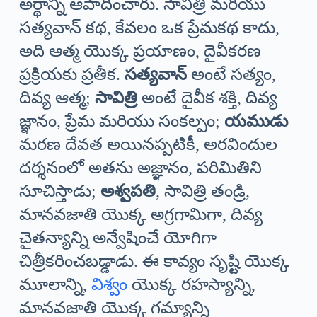
అర్థాన్ని ఆపాదించారు. సావిత్రి మరియు
సత్యవాన్ కథ, కేవలం ఒక ప్రేమకథ కాదు,
అది ఆత్మ యొక్క ప్రయాణం, దైవీకరణ
ప్రక్రియకు ప్రతీక.
సత్యవాన్
అంటే సత్యం,
దివ్య ఆత్మ;
సావిత్రి
అంటే దైవీక శక్తి, దివ్య
జ్ఞానం, ప్రేమ మరియు సంకల్పం;
యముడు
మరణ దేవత అయినప్పటికీ, అరవిందుల
దర్శనంలో అతను అజ్ఞానం, పరిమితిని
సూచిస్తాడు;
అశ్వపతి
, సావిత్రి తండ్రి,
మానవజాతి యొక్క అగ్రగామిగా, దివ్య
చైతన్యాన్ని అన్వేషించే యోగిగా
చిత్రీకరించబడ్డాడు. ఈ కావ్యం సృష్టి యొక్క
మూలాన్ని,
విశ్వం
యొక్క రహస్యాన్ని,
మానవజాతి యొక్క గమ్యాన్ని