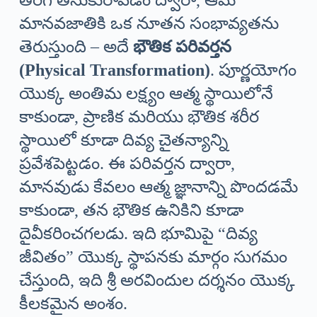
తిరిగి తీసుకురావడం ద్వారా, ఆమె
మానవజాతికి ఒక నూతన సంభావ్యతను
తెరుస్తుంది – అదే
భౌతిక పరివర్తన
(Physical Transformation)
. పూర్ణయోగం
యొక్క అంతిమ లక్ష్యం ఆత్మ స్థాయిలోనే
కాకుండా, ప్రాణిక మరియు భౌతిక శరీర
స్థాయిలో కూడా దివ్య చైతన్యాన్ని
ప్రవేశపెట్టడం. ఈ పరివర్తన ద్వారా,
మానవుడు కేవలం ఆత్మ జ్ఞానాన్ని పొందడమే
కాకుండా, తన భౌతిక ఉనికిని కూడా
దైవీకరించగలడు. ఇది భూమిపై “దివ్య
జీవితం” యొక్క స్థాపనకు మార్గం సుగమం
చేస్తుంది, ఇది శ్రీ అరవిందుల దర్శనం యొక్క
కీలకమైన అంశం.