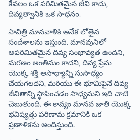
కేవలం ఒక పరిమితమైన జీవి కాదు,
దివ్యత్వానికి ఒక సాధనం.
సావిత్రి మానవాళికి అనేక లోతైన
సందేశాలను ఇస్తుంది. మానవునిలో
అపరిమితమైన దివ్య సంభావ్యత ఉందని,
మరణం అంతిమం కాదని, దివ్య ప్రేమ
యొక్క శక్తి అసాధ్యాన్ని సుసాధ్యం
చేయగలదని, మరియు ఈ భూమిపైనే దివ్య
జీవితాన్ని స్థాపించడం సాధ్యమని ఇది చాటి
చెబుతుంది. ఈ కావ్యం మానవ జాతి యొక్క
భవిష్యత్తు పరిణామ క్రమానికి ఒక
ప్రణాళికను అందిస్తుంది.