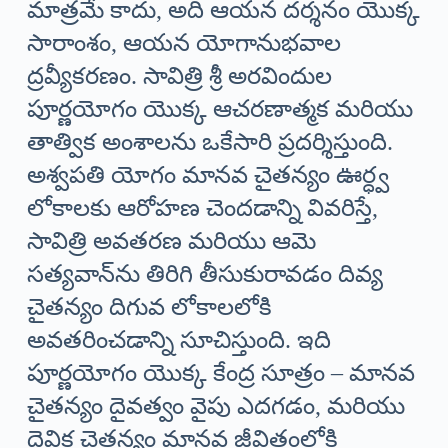
మాత్రమే కాదు, అది ఆయన దర్శనం యొక్క
సారాంశం, ఆయన యోగానుభవాల
ద్రవ్యీకరణం. సావిత్రి శ్రీ అరవిందుల
పూర్ణయోగం యొక్క ఆచరణాత్మక మరియు
తాత్విక అంశాలను ఒకేసారి ప్రదర్శిస్తుంది.
అశ్వపతి యోగం మానవ చైతన్యం ఊర్ధ్వ
లోకాలకు ఆరోహణ చెందడాన్ని వివరిస్తే,
సావిత్రి అవతరణ మరియు ఆమె
సత్యవాన్‌ను తిరిగి తీసుకురావడం దివ్య
చైతన్యం దిగువ లోకాలలోకి
అవతరించడాన్ని సూచిస్తుంది. ఇది
పూర్ణయోగం యొక్క కేంద్ర సూత్రం – మానవ
చైతన్యం దైవత్వం వైపు ఎదగడం, మరియు
దైవిక చైతన్యం మానవ జీవితంలోకి