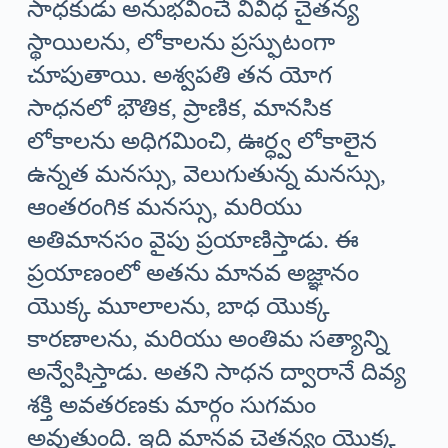
సాధకుడు అనుభవించే వివిధ చైతన్య
స్థాయిలను, లోకాలను ప్రస్ఫుటంగా
చూపుతాయి. అశ్వపతి తన యోగ
సాధనలో భౌతిక, ప్రాణిక, మానసిక
లోకాలను అధిగమించి, ఊర్ధ్వ లోకాలైన
ఉన్నత మనస్సు, వెలుగుతున్న మనస్సు,
ఆంతరంగిక మనస్సు, మరియు
అతిమానసం వైపు ప్రయాణిస్తాడు. ఈ
ప్రయాణంలో అతను మానవ అజ్ఞానం
యొక్క మూలాలను, బాధ యొక్క
కారణాలను, మరియు అంతిమ సత్యాన్ని
అన్వేషిస్తాడు. అతని సాధన ద్వారానే దివ్య
శక్తి అవతరణకు మార్గం సుగమం
అవుతుంది. ఇది మానవ చైతన్యం యొక్క