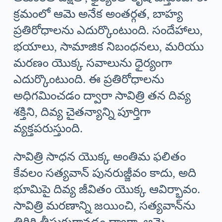
క్రమంలో ఆమె అనేక అంతర్గత, బాహ్య
ప్రతిరోధాలను ఎదుర్కొంటుంది. సందేహాలు,
భయాలు, సామాజిక నిబంధనలు, మరియు
మరణం యొక్క సవాలును ధైర్యంగా
ఎదుర్కొంటుంది. ఈ ప్రతిరోధాలను
అధిగమించడం ద్వారా సావిత్రి తన దివ్య
శక్తిని, దివ్య చైతన్యాన్ని పూర్తిగా
వ్యక్తపరుస్తుంది.
సావిత్రి సాధన యొక్క అంతిమ ఫలితం
కేవలం సత్యవాన్ పునరుజ్జీవం కాదు, అది
భూమిపై దివ్య జీవితం యొక్క ఆవిర్భావం.
సావిత్రి మరణాన్ని జయించి, సత్యవాన్‌ను