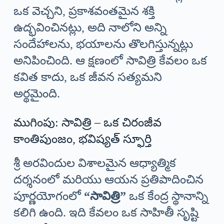
ఒక వెచ్చని, ప్రకాశవంతమైన శక్తి
ఉద్భవించినట్లు, అది నాలోని అన్ని
సందేహాలను, భయాలను తొలగిస్తున్నట్లు
అనిపించింది. ఆ క్షణంలో సావిత్రి కేవలం ఒక
కవిత కాదు, ఒక జీవన సత్యమని
అర్థమైంది.
ముగింపు: సావిత్రి – ఒక చిరంజీవ
కాంతిపుంజం, భవిష్యత్ స్ఫూర్తి
శ్రీ అరవిందుల విశాలమైన ఆధ్యాత్మిక
దర్శనంలో మరియు ఆయన ప్రతిపాదించిన
పూర్ణయోగంలో
“సావిత్రి”
ఒక కేంద్ర స్థానాన్ని
కలిగి ఉంది. ఇది కేవలం ఒక సాహితీ సృష్టి