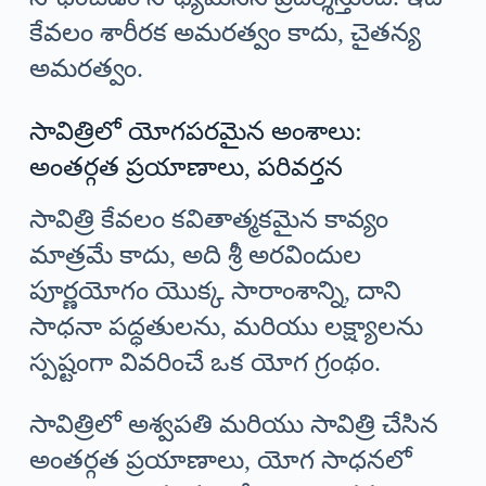
కేవలం శారీరక అమరత్వం కాదు, చైతన్య
అమరత్వం.
సావిత్రిలో యోగపరమైన అంశాలు:
అంతర్గత ప్రయాణాలు, పరివర్తన
సావిత్రి కేవలం కవితాత్మకమైన కావ్యం
మాత్రమే కాదు, అది శ్రీ అరవిందుల
పూర్ణయోగం యొక్క సారాంశాన్ని, దాని
సాధనా పద్ధతులను, మరియు లక్ష్యాలను
స్పష్టంగా వివరించే ఒక యోగ గ్రంథం.
సావిత్రిలో అశ్వపతి మరియు సావిత్రి చేసిన
అంతర్గత ప్రయాణాలు, యోగ సాధనలో