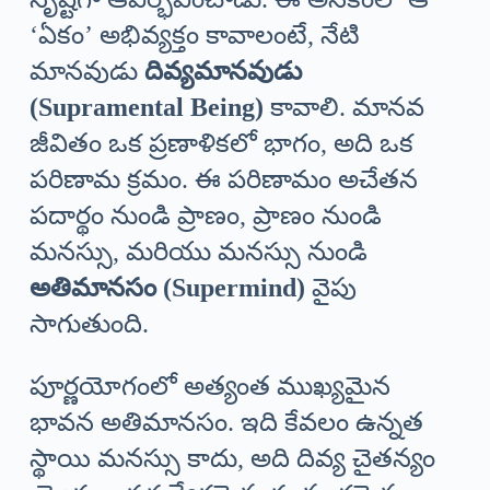
‘ఏకం’ అభివ్యక్తం కావాలంటే, నేటి
మానవుడు
దివ్యమానవుడు
(Supramental Being)
కావాలి. మానవ
జీవితం ఒక ప్రణాళికలో భాగం, అది ఒక
పరిణామ క్రమం. ఈ పరిణామం అచేతన
పదార్థం నుండి ప్రాణం, ప్రాణం నుండి
మనస్సు, మరియు మనస్సు నుండి
అతిమానసం (Supermind)
వైపు
సాగుతుంది.
పూర్ణయోగంలో అత్యంత ముఖ్యమైన
భావన అతిమానసం. ఇది కేవలం ఉన్నత
స్థాయి మనస్సు కాదు, అది దివ్య చైతన్యం