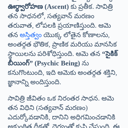
ఊర్ధ్వారోహణ (Ascent)
కు ప్రతీక. సావిత్రి
తన సాధనలో, సత్యవాన్ మరణం
తరువాత, లోపలకి ప్రయాణిస్తుంది. ఆమె
తన
అస్తిత్వం
యొక్క లోతైన కోణాలను,
అంతర్గత భౌతిక, ప్రాణిక మరియు మానసిక
స్థాయిలను పరిశోధిస్తుంది. ఆమె తన
“సైకిక్
బీయింగ్” (Psychic Being)
ను
కనుగొంటుంది, ఇది ఆమెకు అంతర్గత శక్తిని,
జ్ఞానాన్ని అందిస్తుంది.
సావిత్రి జీవితం ఒక నిరంతర సాధన. ఆమె
తన విధిని (సత్యవాన్ మరణం)
ఎదుర్కోవడానికి, దానిని అధిగమించడానికి
అకుంఠిత దీక్షతో, ధైర్యంతో కృషి చేస్తుంది. ఈ