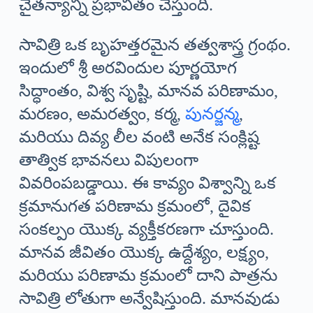
చైతన్యాన్ని ప్రభావితం చేస్తుంది.
సావిత్రి ఒక బృహత్తరమైన తత్వశాస్త్ర గ్రంథం.
ఇందులో శ్రీ అరవిందుల పూర్ణయోగ
సిద్ధాంతం, విశ్వ సృష్టి, మానవ పరిణామం,
మరణం, అమరత్వం, కర్మ,
పునర్జన్మ
,
మరియు దివ్య లీల వంటి అనేక సంక్లిష్ట
తాత్విక భావనలు విపులంగా
వివరింపబడ్డాయి. ఈ కావ్యం విశ్వాన్ని ఒక
క్రమానుగత పరిణామ క్రమంలో, దైవిక
సంకల్పం యొక్క వ్యక్తీకరణగా చూస్తుంది.
మానవ జీవితం యొక్క ఉద్దేశ్యం, లక్ష్యం,
మరియు పరిణామ క్రమంలో దాని పాత్రను
సావిత్రి లోతుగా అన్వేషిస్తుంది. మానవుడు