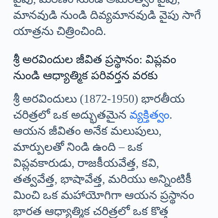
మానవుడి నుండి దివ్యమానవుడి వైపు సాగే
యాత్రను చిత్రించింది.
శ్రీ అరవిందుల జీవిత ప్రస్థానం: విప్లవం
నుండి ఆధ్యాత్మిక పరివర్తన వరకు
శ్రీ అరవిందులు (1872-1950) భారతీయ
చరిత్రలో ఒక అద్భుతమైన
వ్యక్తిత్వం
.
ఆయన జీవితం అనేక మలుపులు,
మార్పులతో నిండి ఉంది – ఒక
విప్లవకారుడు, రాజకీయవేత్త, కవి,
తత్వవేత్త, భాషావేత్త, మరియు అన్నింటికీ
మించి ఒక మహాయోగిగా ఆయన ప్రస్థానం
భారత ఆధ్యాత్మిక చరిత్రలో ఒక కొత్త