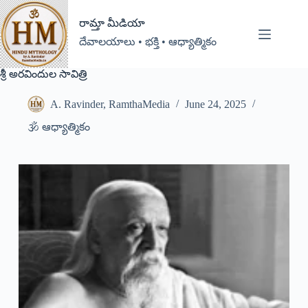
రామ్తా మీడియా
దేవాలయాలు • భక్తి • ఆధ్యాత్మికం
శ్రీ అరవిందుల సావిత్రి
A. Ravinder, RamthaMedia
June 24, 2025
🕉️ ఆధ్యాత్మికం