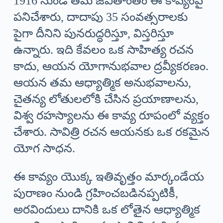
1916 నుండి తమ జీవితాంతం ఈ కావ్యంపై
పనిచేశారు, దాదాపు 35 సంవత్సరాలకు
పైగా దీనిని పునరుద్ధరిస్తూ, విస్తరిస్తూ
ఉన్నారు. ఇది కేవలం ఒక సాహిత్య రచన
కాదు, ఆయన యోగానుభవాల ద్రవ్యీకరణం.
ఆయన తమ ఆధ్యాత్మిక అనుభవాలను,
చైతన్య లోతులలోకి చేసిన ప్రయాణాలను,
విశ్వ రహస్యాలను ఈ కావ్య రూపంలో వ్యక్తం
చేశారు. సావిత్రి రచన ఆయనకు ఒక రకమైన
యోగ సాధన.
ఈ కావ్యం యొక్క ఇతివృత్తం మార్కండేయ
పురాణం నుండి గ్రహించబడినప్పటికీ,
అరవిందులు దానికి ఒక లోతైన ఆధ్యాత్మిక