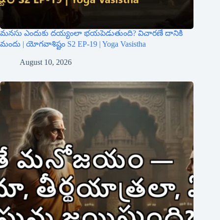
మనసు ఎందుకు దయ్యంలా భయపెడుతుంది? విచారణే దానికి
మందు | యోగవాశిష్టం S2 EP-19 | Yoga Vasistha
August 10, 2026