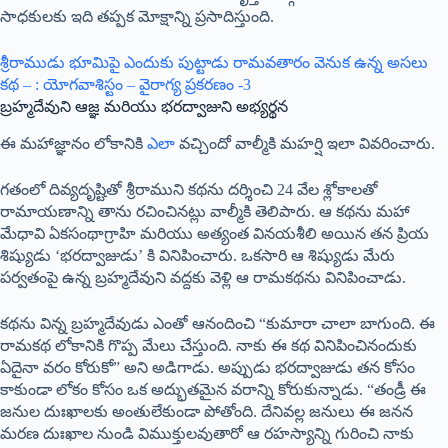
సాధకులకు ఇది తప్పక మోక్షాన్ని ప్రసాదిస్తుంది.
శ్రీరాముడు భూమిపై ఎందుకు పుట్టాడు రామవతారం వెనుక ఉన్న అసలు
కథ – : యోగవాశిస్టం – వైరాగ్య ప్రకరణం -3
బ్రహ్మదేవుని ఆజ్ఞ మరియు భరద్వాజుని అభ్యర్థన
ఈ మహాజ్ఞానం లోకానికి
ఎలా
వచ్చిందో వాల్మీకి మహర్షి ఇలా వివరించారు.
గతంలో దివ్యదృష్టితో శ్రీరాముని కథను దర్శించి 24 వేల శ్లోకాలతో
రామాయణాన్ని తాను రచించినట్లు వాల్మీకి తెలిపారు. ఆ కథను మహా
మేధావి ఏకసంథాగ్రాహి మరియు అత్యంత వినయశీలి అయిన తన ప్రియ
శిష్యుడు ‘భరద్వాజుడు’ కి వినిపించారు. ఒకసారి ఆ శిష్యుడు మేరు
పర్వతంపై ఉన్న బ్రహ్మదేవుని వద్దకు వెళ్లి ఆ రామకథను వినిపించాడు.
కథను విన్న బ్రహ్మదేవుడు ఎంతో ఆనందించి “కుమారా చాలా బాగుంది. ఈ
రామకథ లోకానికి గొప్ప మేలు చేస్తుంది. నాకు ఈ కథ వినిపించినందుకు
ఏదైనా వరం కోరుకో” అని అడిగాడు. అప్పుడు భరద్వాజుడు తన కోసం
కాకుండా లోకం కోసం ఒక అద్భుతమైన వరాన్ని కోరుకున్నాడు. “తండ్రీ ఈ
జనుల దుఃఖాలకు అంతులేకుండా పోతోంది. దేనివల్ల జనులు ఈ జనన
మరణ దుఃఖాల నుండి విముక్తులవుతారో ఆ రహస్యాన్ని గురించి నాకు