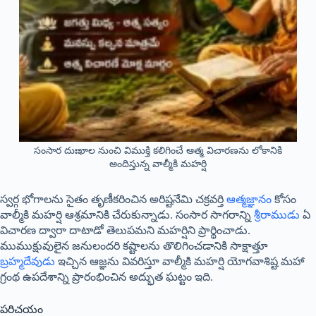
సంసార దుఃఖాల నుంచి విముక్తి కలిగించే ఆత్మ విచారణను లోకానికి
అందిస్తున్న వాల్మీకి మహర్షి
స్వర్గ భోగాలను సైతం తృణీకరించిన అరిష్టనేమి చక్రవర్తి
ఆత్మజ్ఞానం
కోసం
వాల్మీకి మహర్షి ఆశ్రమానికి చేరుకున్నాడు. సంసార సాగరాన్ని
శ్రీరాముడు
ఏ
విచారణ ద్వారా దాటాడో తెలుపమని మహర్షిని ప్రార్థించాడు.
ముముక్షువులైన జనులందరి కష్టాలను తొలిగించడానికి సాక్షాత్తూ
బ్రహ్మదేవుడు
ఇచ్చిన ఆజ్ఞను వివరిస్తూ వాల్మీకి మహర్షి యోగవాశిష్ట మహా
గ్రంథ ఉపదేశాన్ని ప్రారంభించిన అద్భుత ఘట్టం ఇది.
పరిచయం