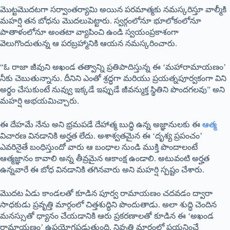
మొట్టమొదటగా సర్వాంతర్యామి అయిన పరమాత్మకు నమస్కరిస్తూ వాల్మీకి
మహర్షి తన బోధను మొదలుపెట్టారు. స్వర్గంలోనూ భూలోకంలోనూ
పాతాళంలోనూ అంతటా వ్యాపించి ఉండి స్వయంప్రకాశంగా
వెలుగొందుతున్న ఆ పరబ్రహ్మానికి ఆయన నమస్కరించారు.
“ఓ రాజా జీవుని అఖండ తత్వాన్ని ప్రతిపాదిస్తున్న ఈ ‘మహారామాయణం’
నీకు చెబుతున్నాను. దీనిని ఎంతో శ్రద్ధగా మరియు ప్రయత్నపూర్వకంగా విని
అర్థం చేసుకుంటే నువ్వు ఇక్కడే ఇప్పుడే జీవన్ముక్త స్థితిని పొందగలవు” అని
మహర్షి అభయమిచ్చారు.
ఈ దేహమే నేను అని భ్రమపడే దేహాత్మ బుద్ధి ఉన్న అజ్ఞానులకు ఈ
ఆత్మ
విచారణ వినడానికి అర్హత లేదు. అశాశ్వతమైన ఈ ‘దృశ్య ప్రపంచం’
ఎవరినైతే బంధిస్తుందో వారు ఆ బంధాల నుండి ముక్తి పొందాలంటే
ఆత్మజ్ఞానం కావాలి అన్న తీవ్రమైన ఆకాంక్ష ఉండాలి. అటువంటి అర్హత
ఉన్నవారే ఈ బోధ వినడానికి తగినవారు అని మహర్షి స్పష్టం చేశారు.
మొదట ఏడు కాండలతో కూడిన పూర్వ రామాయణం చదవడం ద్వారా
సాధకుడు ప్రవృత్తి మార్గంలో చిత్తశుద్ధిని పొందుతాడు. అలా శుద్ధి చెందిన
మనస్సుతో ధ్యానం చేయడానికి ఆరు ప్రకరణాలతో కూడిన ఈ ‘అఖండ
రామాయణం’ ఉపయోగపడుతుంది. నివృత్తి మార్గంలో పయనించే