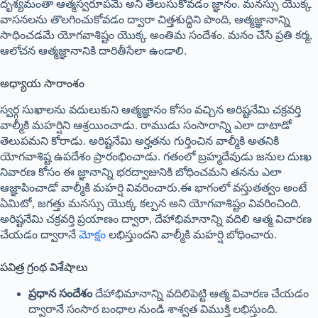
దృశ్యమంతా ఆత్మస్వరూపమే అని తెలుసుకోవడం జ్ఞానం. మనస్సు యొక్క
వాసనలను తొలగించుకోవడం ద్వారా చిత్తశుద్ధిని పొంది, ఆత్మజ్ఞానాన్ని
సాధించడమే యోగవాశిష్టం యొక్క అంతిమ సందేశం. మనం చేసే ప్రతి కర్మ,
ఆలోచన ఆత్మజ్ఞానానికి దారితీసేలా ఉండాలి.
అధ్యాయ సారాంశం
స్వర్గ సుఖాలను వదులుకుని ఆత్మజ్ఞానం కోసం వచ్చిన అరిష్టనేమి చక్రవర్తి
వాల్మీకి మహర్షిని ఆశ్రయించాడు. రాముడు సంసారాన్ని ఎలా దాటాడో
తెలుపమని కోరాడు. అరిష్టనేమి అర్హతను గుర్తించిన వాల్మీకి అతనికి
యోగవాశిష్ట ఉపదేశం ప్రారంభించాడు. గతంలో బ్రహ్మదేవుడు జనుల దుఃఖ
నివారణ కోసం ఈ జ్ఞానాన్ని భరద్వాజునికి బోధించమని తనను ఎలా
ఆజ్ఞాపించాడో వాల్మీకి మహర్షి వివరించారు.ఈ భాగంలో వస్తుతత్వం అంటే
ఏమిటో, జగత్తు మనస్సు యొక్క కల్పన అని యోగవాశిష్టం వివరించింది.
అరిష్టనేమి చక్రవర్తి ప్రయాణం ద్వారా, దేహాభిమానాన్ని వదిలి ఆత్మ విచారణ
చేయడం ద్వారానే
మోక్షం
లభిస్తుందని వాల్మీకి మహర్షి బోధించారు.
పవిత్ర గ్రంథ విశేషాలు
ప్రధాన సందేశం
దేహాభిమానాన్ని వదిలిపెట్టి ఆత్మ విచారణ చేయడం
ద్వారానే సంసార బంధాల నుండి శాశ్వత విముక్తి లభిస్తుంది.