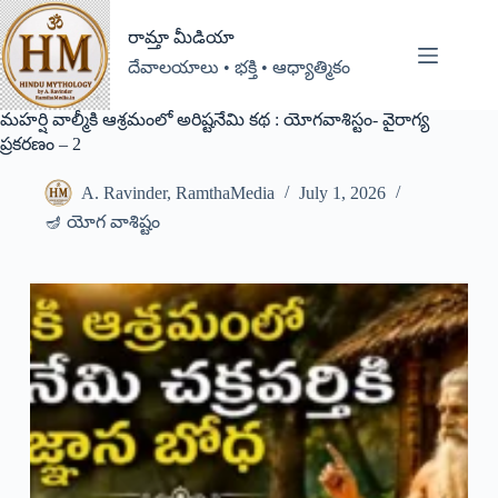
రామ్తా మీడియా
దేవాలయాలు • భక్తి • ఆధ్యాత్మికం
మహర్షి వాల్మీకి ఆశ్రమంలో అరిష్టనేమి కథ : యోగవాశిస్టం- వైరాగ్య
ప్రకరణం – 2
A. Ravinder, RamthaMedia
July 1, 2026
🪔 యోగ వాశిష్టం