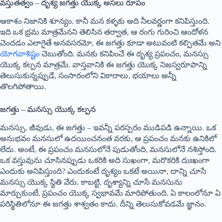
వస్తుతత్వం – దృశ్య జగత్తు యొక్క అసలు రూపం
ఆకాశం నిజానికి శూన్యం. కానీ మన కళ్ళకు అది నీలవర్ణంగా కనిపిస్తుంది.
ఇది ఒక భ్రమ మాత్రమేనని తెలిసిన తర్వాత, ఆ రంగు గురించి ఆందోళన
చెందడం ఎలాగైతే అనవసరమో, ఈ జగత్తు కూడా అటువంటి కల్పితమే అని
యోగవాశిష్టం
చెబుతోంది. మనకు కనిపించే ఈ దృశ్య ప్రపంచం, మనస్సు
యొక్క కల్పన మాత్రమే. వాస్తవానికి ఈ జగత్తు యొక్క నిజస్వరూపాన్ని
తెలుసుకున్నప్పుడే, సంసారంలోని వికారాలు, భయాలు అన్నీ
తొలగిపోతాయి.
జగత్తు – మనస్సు యొక్క కల్పన
మనస్సు, జీవుడు, ఈ జగత్తు – ఇవన్నీ పరస్పరం ముడిపడి ఉన్నాయి. ఒక
అనుభవం మనసులో ఉదయించనంత వరకు, ఆ ప్రపంచం మనకు ఉనికిలో
లేదు. అంటే, ఈ ప్రపంచం మనసులోనే పుడుతోంది, మనసులోనే నశిస్తోంది.
ఒక వస్తువును చూసినప్పుడు ఒకరికి అది సుఖంగా, మరొకరికి దుఃఖంగా
ఎందుకు అనిపిస్తుంది? ఎందుకంటే దృశ్యం ఒకటే అయినా, దాన్ని చూసే
మనస్సు యొక్క స్థితి వేరు. కాబట్టి, దృశ్యాన్ని చూసే మనసును
మార్చుకుంటే, ప్రపంచం యొక్క స్వభావమే మారిపోతుంది. ఏ కాలంలోనూ ఏ
పరిస్థితిలోనూ ఈ జగత్తు శాశ్వతం కాదు. దీన్ని తెలుసుకోవడమే జ్ఞానం.