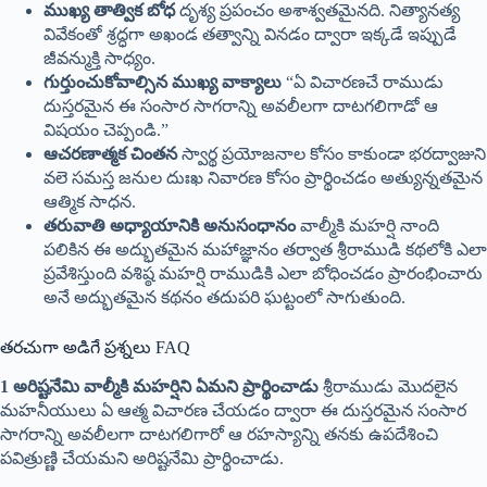
ముఖ్య తాత్విక బోధ
దృశ్య ప్రపంచం అశాశ్వతమైనది. నిత్యానత్య
వివేకంతో శ్రద్ధగా అఖండ తత్వాన్ని వినడం ద్వారా ఇక్కడే ఇప్పుడే
జీవన్ముక్తి సాధ్యం.
గుర్తుంచుకోవాల్సిన ముఖ్య వాక్యాలు
“ఏ విచారణచే రాముడు
దుస్తరమైన ఈ సంసార సాగరాన్ని అవలీలగా దాటగలిగాడో ఆ
విషయం చెప్పండి.”
ఆచరణాత్మక చింతన
స్వార్థ ప్రయోజనాల కోసం కాకుండా భరద్వాజుని
వలె సమస్త జనుల దుఃఖ నివారణ కోసం ప్రార్థించడం అత్యున్నతమైన
ఆత్మిక సాధన.
తరువాతి అధ్యాయానికి అనుసంధానం
వాల్మీకి మహర్షి నాంది
పలికిన ఈ అద్భుతమైన మహాజ్ఞానం తర్వాత శ్రీరాముడి కథలోకి ఎలా
ప్రవేశిస్తుంది వశిష్ఠ మహర్షి రాముడికి ఎలా బోధించడం ప్రారంభించారు
అనే అద్భుతమైన కథనం తదుపరి ఘట్టంలో సాగుతుంది.
తరచుగా అడిగే ప్రశ్నలు FAQ
1 అరిష్టనేమి వాల్మీకి మహర్షిని ఏమని ప్రార్థించాడు
శ్రీరాముడు మొదలైన
మహనీయులు ఏ ఆత్మ విచారణ చేయడం ద్వారా ఈ దుస్తరమైన సంసార
సాగరాన్ని అవలీలగా దాటగలిగారో ఆ రహస్యాన్ని తనకు ఉపదేశించి
పవిత్రుణ్ణి చేయమని అరిష్టనేమి ప్రార్థించాడు.