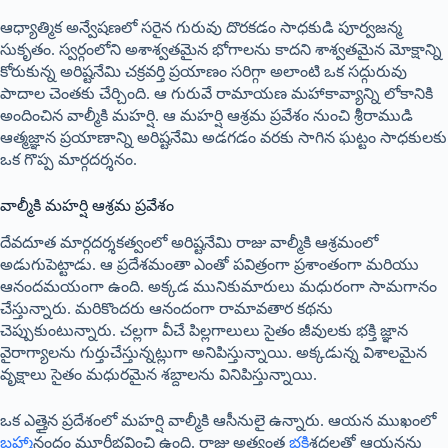
ఆధ్యాత్మిక అన్వేషణలో సరైన గురువు దొరకడం సాధకుడి పూర్వజన్మ
సుకృతం. స్వర్గంలోని అశాశ్వతమైన భోగాలను కాదని శాశ్వతమైన మోక్షాన్ని
కోరుకున్న అరిష్టనేమి చక్రవర్తి ప్రయాణం సరిగ్గా అలాంటి ఒక సద్గురువు
పాదాల చెంతకు చేర్చింది. ఆ గురువే రామాయణ మహాకావ్యాన్ని లోకానికి
అందించిన వాల్మీకి మహర్షి. ఆ మహర్షి ఆశ్రమ ప్రవేశం నుంచి శ్రీరాముడి
ఆత్మజ్ఞాన ప్రయాణాన్ని అరిష్టనేమి అడగడం వరకు సాగిన ఘట్టం సాధకులకు
ఒక గొప్ప మార్గదర్శనం.
వాల్మీకి మహర్షి ఆశ్రమ ప్రవేశం
దేవదూత మార్గదర్శకత్వంలో అరిష్టనేమి రాజు వాల్మీకి ఆశ్రమంలో
అడుగుపెట్టాడు. ఆ ప్రదేశమంతా ఎంతో పవిత్రంగా ప్రశాంతంగా మరియు
ఆనందమయంగా ఉంది. అక్కడ మునికుమారులు మధురంగా సామగానం
చేస్తున్నారు. మరికొందరు ఆనందంగా రామావతార కథను
చెప్పుకుంటున్నారు. చల్లగా వీచే పిల్లగాలులు సైతం జీవులకు భక్తి జ్ఞాన
వైరాగ్యాలను గుర్తుచేస్తున్నట్లుగా అనిపిస్తున్నాయి. అక్కడున్న విశాలమైన
వృక్షాలు సైతం మధురమైన శబ్దాలను వినిపిస్తున్నాయి.
ఒక ఎత్తైన ప్రదేశంలో మహర్షి వాల్మీకి ఆసీనులై ఉన్నారు. ఆయన ముఖంలో
బ్రహ్మ
ానందం మూర్తీభవించి ఉంది. రాజు అత్యంత
భక్తి
శ్రద్ధలతో ఆయనను