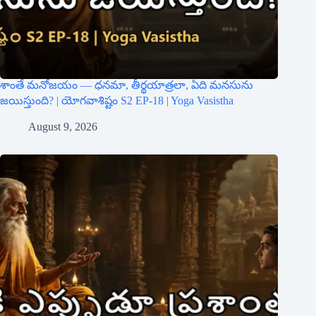
శాంతే మనోజయం — ధనమా, తీర్థయాత్రలా, ఏది మనసును
జయిస్తుంది? | యోగవాశిష్టం S2 EP-18 | Yoga Vasistha
August 9, 2026