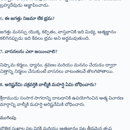
బ్రహ్మదేవుడు ఆజ్ఞాపించాడు.
6
. ఈ జగత్తు నిజమా లేక భ్రమ?
జగత్తు మనస్సు యొక్క కల్పితం, వాస్తవానికి ఇది మిథ్య. ఆత్మజ్ఞానం
కలిగినప్పుడు ఇది కేవలం భ్రమ అని అర్థమవుతుంది.
7. వాసనలను ఎలా జయించాలి?
నిష్కామ కర్మలు, ధ్యానం, శ్రవణం మరియు మననం చేయడం ద్వారా
చిత్తాన్ని నిర్మలం చేసుకుంటే వాసనలు వాటంతటవే తొలగిపోతాయి.
8. అరిష్టనేమి చక్రవర్తికి వాల్మీకి మహర్షి ఏమి బోధించారు?
శ్రీరాముడు సంసార సాగరాన్ని దాటడానికి ఉపయోగించిన ఆత్మ విచారణ
మార్గాన్ని వాల్మీకి మహర్షి అరిష్టనేమికి బోధించారు.
ముగింపు
భౌతిక సుఖాల పట్ల విరక్తి మరియు ఆత్మజ్ఞానం పట్ల తీవ్రమైన తృష్ణ