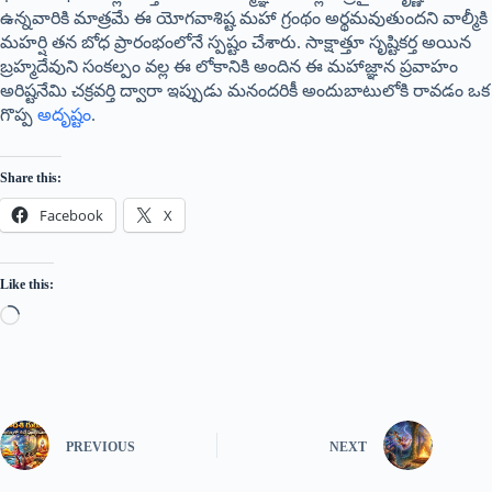
ఉన్నవారికి మాత్రమే ఈ యోగవాశిష్ట మహా గ్రంథం అర్థమవుతుందని వాల్మీకి
మహర్షి తన బోధ ప్రారంభంలోనే స్పష్టం చేశారు. సాక్షాత్తూ సృష్టికర్త అయిన
బ్రహ్మదేవుని సంకల్పం వల్ల ఈ లోకానికి అందిన ఈ మహాజ్ఞాన ప్రవాహం
అరిష్టనేమి చక్రవర్తి ద్వారా ఇప్పుడు మనందరికీ అందుబాటులోకి రావడం ఒక
గొప్ప
అదృష్టం
.
Share this:
Facebook
X
Like this:
PREVIOUS
NEXT