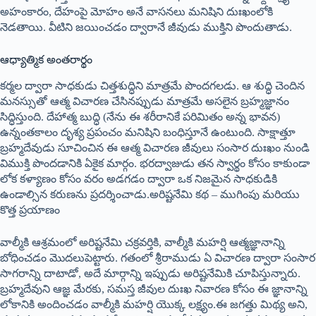
అహంకారం, దేహంపై మోహం అనే వాసనలు మనిషిని దుఃఖంలోకి
నెడతాయి. వీటిని జయించడం ద్వారానే జీవుడు ముక్తిని పొందుతాడు.
ఆధ్యాత్మిక అంతరార్థం
కర్మల ద్వారా సాధకుడు చిత్తశుద్ధిని మాత్రమే పొందగలడు. ఆ శుద్ధి చెందిన
మనస్సుతో ఆత్మ విచారణ చేసినప్పుడు మాత్రమే అసలైన బ్రహ్మజ్ఞానం
సిద్ధిస్తుంది. దేహాత్మ బుద్ధి (నేను ఈ శరీరానికే పరిమితం అన్న భావన)
ఉన్నంతకాలం దృశ్య ప్రపంచం మనిషిని బంధిస్తూనే ఉంటుంది. సాక్షాత్తూ
బ్రహ్మదేవుడు సూచించిన ఈ ఆత్మ విచారణ జీవులు సంసార దుఃఖం నుండి
విముక్తి పొందడానికి ఏకైక మార్గం. భరద్వాజుడు తన స్వార్థం కోసం కాకుండా
లోక కళ్యాణం కోసం వరం అడగడం ద్వారా ఒక నిజమైన సాధకుడికి
ఉండాల్సిన కరుణను ప్రదర్శించాడు.అరిష్టనేమి కథ – ముగింపు మరియు
కొత్త ప్రయాణం
వాల్మీకి ఆశ్రమంలో అరిష్టనేమి చక్రవర్తికి, వాల్మీకి మహర్షి ఆత్మజ్ఞానాన్ని
బోధించడం మొదలుపెట్టారు. గతంలో శ్రీరాముడు ఏ విచారణ ద్వారా సంసార
సాగరాన్ని దాటాడో, అదే మార్గాన్ని ఇప్పుడు అరిష్టనేమికి చూపిస్తున్నారు.
బ్రహ్మదేవుని ఆజ్ఞ మేరకు, సమస్త జీవుల దుఃఖ నివారణ కోసం ఈ జ్ఞానాన్ని
లోకానికి అందించడం వాల్మీకి మహర్షి యొక్క లక్ష్యం.ఈ జగత్తు మిథ్య అని,