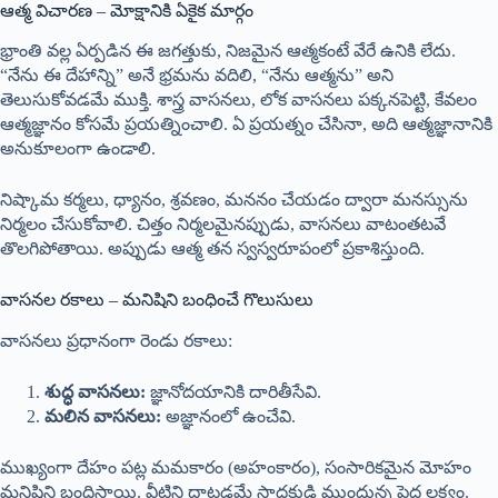
ఆత్మ విచారణ – మోక్షానికి ఏకైక మార్గం
భ్రాంతి వల్ల ఏర్పడిన ఈ జగత్తుకు, నిజమైన ఆత్మకంటే వేరే ఉనికి లేదు.
“నేను ఈ దేహాన్ని” అనే భ్రమను వదిలి, “నేను ఆత్మను” అని
తెలుసుకోవడమే ముక్తి. శాస్త్ర వాసనలు, లోక వాసనలు పక్కనపెట్టి, కేవలం
ఆత్మజ్ఞానం కోసమే ప్రయత్నించాలి. ఏ ప్రయత్నం చేసినా, అది ఆత్మజ్ఞానానికి
అనుకూలంగా ఉండాలి.
నిష్కామ కర్మలు, ధ్యానం, శ్రవణం, మననం చేయడం ద్వారా మనస్సును
నిర్మలం చేసుకోవాలి. చిత్తం నిర్మలమైనప్పుడు, వాసనలు వాటంతటవే
తొలగిపోతాయి. అప్పుడు ఆత్మ తన స్వస్వరూపంలో ప్రకాశిస్తుంది.
వాసనల రకాలు – మనిషిని బంధించే గొలుసులు
వాసనలు ప్రధానంగా రెండు రకాలు:
శుద్ధ వాసనలు:
జ్ఞానోదయానికి దారితీసేవి.
మలిన వాసనలు:
అజ్ఞానంలో ఉంచేవి.
ముఖ్యంగా దేహం పట్ల మమకారం (అహంకారం), సంసారికమైన మోహం
మనిషిని బంధిస్తాయి. వీటిని దాటడమే సాధకుడి ముందున్న పెద్ద లక్ష్యం.