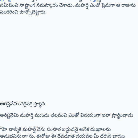
సమీపించి సాష్టాంగ నమస్కారం చేశాడు. మహర్షి ఎంతో ప్రేమగా ఆ రాజును
పలకరించి కూర్చోబెట్టారు.
అరిష్టనేమి చక్రవర్తి ప్రార్థన
అరిష్టనేమి మహర్షి ముందు తలవంచి ఎంతో వినయంగా ఇలా ప్రార్థించాడు.
“హే వాల్మీకి మహర్షీ నేను సంసార బద్ధుడనై అనేక దుఃఖాలను
అనుభవిస్తున్నాను. ఈరోజు ఈ దేవదూత దయవల్ల మీ దర్శన భాగ్యం