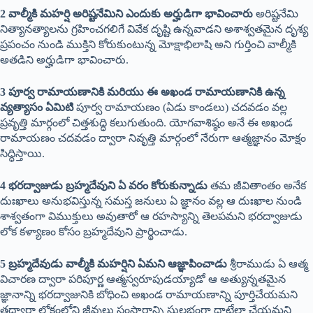
2 వాల్మీకి మహర్షి అరిష్టనేమిని ఎందుకు అర్హుడిగా భావించారు
అరిష్టనేమి
నిత్యానత్యాలను గ్రహించగలిగే వివేక దృష్టి ఉన్నవాడని అశాశ్వతమైన దృశ్య
ప్రపంచం నుండి ముక్తిని కోరుకుంటున్న మోక్షాభిలాషి అని గుర్తించి వాల్మీకి
అతడిని అర్హుడిగా భావించారు.
3 పూర్వ రామాయణానికి మరియు ఈ అఖండ రామాయణానికి ఉన్న
వ్యత్యాసం ఏమిటి
పూర్వ రామాయణం (ఏడు కాండలు) చదవడం వల్ల
ప్రవృత్తి మార్గంలో చిత్తశుద్ధి కలుగుతుంది. యోగవాశిష్ఠం అనే ఈ అఖండ
రామాయణం చదవడం ద్వారా నివృత్తి మార్గంలో నేరుగా ఆత్మజ్ఞానం మోక్షం
సిద్ధిస్తాయి.
4 భరద్వాజుడు బ్రహ్మదేవుని ఏ వరం కోరుకున్నాడు
తమ జీవితాంతం అనేక
దుఃఖాలు అనుభవిస్తున్న సమస్త జనులు ఏ జ్ఞానం వల్ల ఆ దుఃఖాల నుండి
శాశ్వతంగా విముక్తులు అవుతారో ఆ రహస్యాన్ని తెలపమని భరద్వాజుడు
లోక కళ్యాణం కోసం బ్రహ్మదేవుని ప్రార్థించాడు.
5 బ్రహ్మదేవుడు వాల్మీకి మహర్షిని ఏమని ఆజ్ఞాపించాడు
శ్రీరాముడు ఏ ఆత్మ
విచారణ ద్వారా పరిపూర్ణ ఆత్మస్వరూపుడయ్యాడో ఆ అత్యున్నతమైన
జ్ఞానాన్ని భరద్వాజునికి బోధించి అఖండ రామాయణాన్ని పూర్తిచేయమని
తద్వారా లోకంలోని జీవులు సంసారాన్ని సులభంగా దాటేలా చేయమని