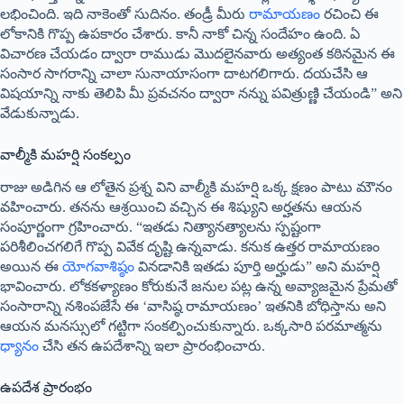
లభించింది. ఇది నాకెంతో సుదినం. తండ్రీ మీరు
రామాయణం
రచించి ఈ
లోకానికి గొప్ప ఉపకారం చేశారు. కానీ నాకో చిన్న సందేహం ఉంది. ఏ
విచారణ చేయడం ద్వారా రాముడు మొదలైనవారు అత్యంత కఠినమైన ఈ
సంసార సాగరాన్ని చాలా సునాయాసంగా దాటగలిగారు. దయచేసి ఆ
విషయాన్ని నాకు తెలిపి మీ ప్రవచనం ద్వారా నన్ను పవిత్రుణ్ణి చేయండి” అని
వేడుకున్నాడు.
వాల్మీకి మహర్షి సంకల్పం
రాజు అడిగిన ఆ లోతైన ప్రశ్న విని వాల్మీకి మహర్షి ఒక్క క్షణం పాటు మౌనం
వహించారు. తనను ఆశ్రయించి వచ్చిన ఈ శిష్యుని అర్హతను ఆయన
సంపూర్ణంగా గ్రహించారు. “ఇతడు నిత్యానత్యాలను స్పష్టంగా
పరిశీలించగలిగే గొప్ప వివేక దృష్టి ఉన్నవాడు. కనుక ఉత్తర రామాయణం
అయిన ఈ
యోగవాశిష్ఠం
వినడానికి ఇతడు పూర్తి అర్హుడు” అని మహర్షి
భావించారు. లోకకళ్యాణం కోరుకునే జనుల పట్ల ఉన్న అవ్యాజమైన ప్రేమతో
సంసారాన్ని నశింపజేసే ఈ ‘వాసిష్ఠ రామాయణం’ ఇతనికి బోధిస్తాను అని
ఆయన మనస్సులో గట్టిగా సంకల్పించుకున్నారు. ఒక్కసారి పరమాత్మను
ధ్యానం
చేసి తన ఉపదేశాన్ని ఇలా ప్రారంభించారు.
ఉపదేశ ప్రారంభం