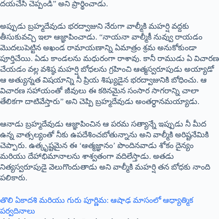
దయచేసి చెప్పండి” అని ప్రార్థించాడు.
అప్పుడు బ్రహ్మదేవుడు భరద్వాజుని నేరుగా వాల్మీకి మహర్షి వద్దకు
తీసుకువచ్చి ఇలా ఆజ్ఞాపించాడు. “నాయనా వాల్మీకీ నువ్వు రాయడం
మొదలుపెట్టిన అఖండ రామాయణాన్ని ఏమాత్రం శ్రమ అనుకోకుండా
పూర్తిచేయి. ఏడు కాండలను మధురంగా రాశావు. కానీ రాముడు ఏ విచారణ
చేయడం వల్ల వశిష్ఠ మహర్షి బోధలను గ్రహించి ఆత్మస్వరూపుడు అయ్యాడో
ఆ అత్యున్నత విషయాన్ని నీ ప్రియ శిష్యుడైన భరద్వాజునికి బోధించు. ఆ
విచారణ సహాయంతో జీవులు ఈ కఠినమైన సంసార సాగరాన్ని చాలా
తేలికగా దాటివేస్తారు” అని చెప్పి బ్రహ్మదేవుడు అంతర్ధానమయ్యాడు.
ఆనాడు బ్రహ్మదేవుడు ఆజ్ఞాపించిన ఆ పరమ సత్యాన్నే ఇప్పుడు నీ మీద
ఉన్న వాత్సల్యంతో నీకు ఉపదేశించబోతున్నాను అని వాల్మీకి అరిష్టనేమికి
చెప్పారు. ఉత్కృష్టమైన ఈ ‘ఆత్మజ్ఞానం’ పొందినవాడు శోకం దైన్యం
మరియు దేహాభిమానాలను శాశ్వతంగా వదిలేస్తాడు. అతడు
నిత్యస్వరూపుడై వెలుగొందుతాడు అని వాల్మీకి మహర్షి తన బోధకు నాంది
పలికారు.
తొలి ఏకాదశి మరియు గురు పూర్ణిమ: ఆషాఢ మాసంలో ఆధ్యాత్మిక
పర్వదినాలు