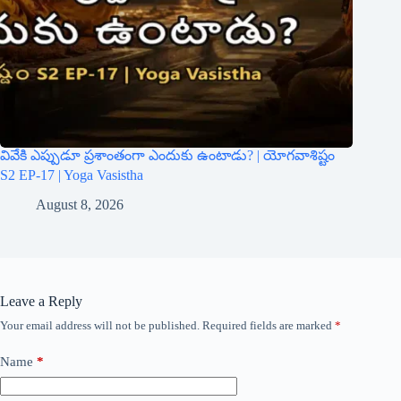
వివేకి ఎప్పుడూ ప్రశాంతంగా ఎందుకు ఉంటాడు? | యోగవాశిష్టం
S2 EP-17 | Yoga Vasistha
August 8, 2026
Leave a Reply
Your email address will not be published.
Required fields are marked
*
Name
*