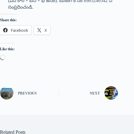
(ఏసీ కార్ + బస + భోజనం). బుకింగ్ కోసం 8985246542 ని
సంప్రదించండి.
Share this:
Facebook
X
Like this:
PREVIOUS
NEXT
Related Posts