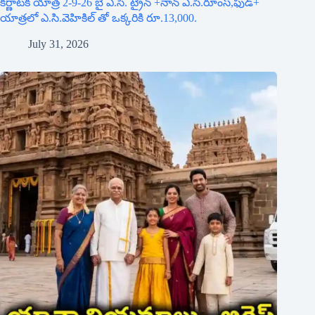
కర్ణాటక యాత్ర 2-9-26 బై ఎ.సి. ట్రైన్ +నాన్ ఎ.సి.రూంస్,ఫుడ్+
యాత్రలో ఎ.సి.వెహికిల్ తో ఒక్కరికి రూ.13,000.
July 31, 2026