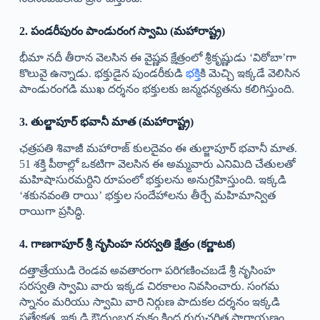
2. పండరీపురం పాండురంగ స్వామి (మహారాష్ట్ర)
భీమా నదీ తీరాన వెలసిన ఈ వైష్ణవ క్షేత్రంలో శ్రీకృష్ణుడు ‘విఠోబా’గా
కొలువై ఉన్నాడు. భక్తుడైన పుండరీకుడి
భక్తి
కి మెచ్చి ఇక్కడే వెలిసిన
పాండురంగడి ముఖ దర్శనం భక్తులకు జన్మధన్యతను కలిగిస్తుంది.
3. తుల్జాపూర్ భవానీ మాత (మహారాష్ట్ర)
ఛత్రపతి శివాజీ మహారాజ్ కులదైవం ఈ తుల్జాపూర్ భవానీ మాత.
51 శక్తి పీఠాల్లో ఒకటిగా వెలసిన ఈ అమ్మవారు ఎనిమిది చేతులతో
మహిషాసురమర్దిని రూపంలో భక్తులను అనుగ్రహిస్తుంది. ఇక్కడి
‘శకునవంతి రాయి’ భక్తుల సందేహాలను తీర్చే మహిమాన్విత
రాయిగా ప్రసిద్ధి.
4. గాణగాపూర్ శ్రీ నృసింహ సరస్వతి క్షేత్రం (కర్ణాటక)
దత్తాత్రేయుడి రెండవ అవతారంగా పరిగణించబడే శ్రీ నృసింహ
సరస్వతి స్వామి వారు ఇక్కడ చిరకాలం నివసించారు. సంగమ
స్నానం మరియు స్వామి వారి నిర్గుణ పాదుకల దర్శనం ఇక్కడి
ప్రత్యేకత. ఇక్కడి ఔదుంబర వృక్షం కింద గురుచరిత్ర పారాయణం