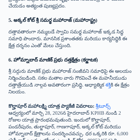
చేయడం అత్యంత పుణ్యప్రదం.
5. అక్కల్ కోట్ శ్రీ సమర్థ మహారాజ్ (మహారాష్ట్ర)
దత్తావతారంగా నమ్మబడే స్వామి సమర్థ మహారాజ్ ఇక్కడ సిద్ధ
సమాధి పొందారు. మానసిక ప్రశాంతతకు మరియు కార్యసిద్ధికి ఈ
క్షేత్ర దర్శనం ఎంతో మేలు చేస్తుంది.
6. హోమ్నాబాద్ మాణిక్ ప్రభు దత్తక్షేత్రం (కర్ణాటక)
శ్రీ సద్గురు మాణిక్ ప్రభు మహారాజ్ సంజీవని సమాధిపై ఈ ఆలయం
నిర్మించబడింది. సకల మతాల వారు గౌరవించే ఈ మహనీయుడు
దత్తాత్రేయుడి నాల్గవ అవతారంగా ప్రసిద్ధి. ఆధ్యాత్మిక
శక్తి
కి ఈ క్షేత్రం
నిలయం.
కొల్హాపూర్ మహాలక్ష్మి యాత్ర ప్యాకేజీ వివరాలు:
శ్రీటూర్స్
ఆధ్వర్యంలో మార్చి 28, 2026న హైదరాబాద్ KPHB నుండి 2
రోజుల యాత్ర ప్రారంభమవుతుంది. ఇందులో కొల్హాపూర్,
పండరీపురం, తుల్జాపూర్, గాణగాపూర్, అక్కల్ కోట్ మరియు
హోమ్నాబాద్ క్షేత్రాలను సందర్శించవచ్చు. ధర ఒక్కరికి రూ. 6,000