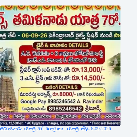
తమిళనాడు యాత్ర 7రో. 6రాత్రులు. యాత్ర తేధి- 6-09-2026