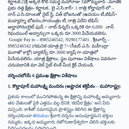
కర్ణాటక.2)శ్రీ అక్కల్ కోట్ సమర్థ మహారాజు 3)హోమ్నబాద్ –మాణిక్
ప్రభు దత్త క్షేత్రం- కర్ణాటక.. బై ఎ.సి.కార్+ 1 రాత్రి కోల్హాపూర్ లో –
నాన్ ఎ.సి.రూంలతో నైట్ స్టే, విత్ భోజనంతో (ఉదయం టీ,టిఫిన్+
మధ్యాహ్న భోజనం,సాయంత్రం టీ, రాత్రి ఏదేని టిఫిన్/
అల్హాహారం(లైట్ ఫుడ్ = నాట్ డిన్నర్) ఒక్కరికి రూ.6,000 .నాన్
రిఫండబుల్ అడ్వాన్సుగా ఒక్కరు రూ.3000 పేచేయవలెను.
Google Pay to – 8985246542, /9290177401 . శ్రీటూర్స్ –
8985246542 (గమనిక యాత్ర బై 7+1సీటర్ ఎ.సి. మహీంద్రా
మరాజో కార్లో) బ్యాలెన్స్ రూ.3000 క్యాష్ గా యాత్రలో
పేచేయవలెను. యాత్ర క్షేత్రాలు, స్థల పురాణం విశేషాలు వివరంగా
చదువడానికి మా వెబ్ సైట్ లింక్ మీద క్లిక్ చేయండి.
దర్శించబోయే 6 ప్రముఖ క్షేత్రాల విశేషాలు
1. కొల్హాపూర్ మహాలక్ష్మి మందిరం (అష్టాదశ శక్తిపీఠం – మహారాష్ట్ర)
ప్రళయ కాలంలో మునిగిపోతున్న ఈ క్షేత్రాన్ని మహాలక్ష్మి అమ్మవారు
తన చేతులతో పైకి ఎత్తడం వల్ల దీనికి ‘కరవీర క్షేత్రం’ అని పేరు
వచ్చింది. కాశీతో సమానమైన ప్రాశస్త్యం కలిగిన ఈ క్షేత్రాన్ని
దర్శించకుండా
తిరుమల
శ్రీవారి దర్శనం అసంపూర్ణమని భక్తుల
నమ్మకం. ఇక్కడ అమ్మవారు రజోగుణాధీశ్వరిగా వెలిసి భక్తులకు
సిరిసంపదలను ప్రసాదిస్తుంది.