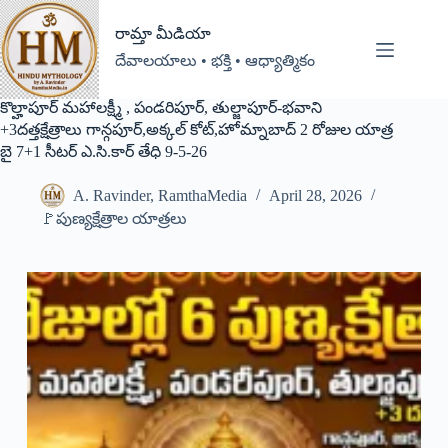
రామ్తా మీడియా
దేవాలయాలు • భక్తి • ఆధ్యాత్మికం
కొల్హాపూర్ మహాలక్ష్మీ , పండరిపూర్, తుల్జాపూర్-భవాని
+3దత్తక్షేత్రాలు గాన్గపూర్,అక్కల్ కోట్,హోమ్నాబాద్ 2 రోజుల యాత్ర
బై 7+1 సీటర్ ఎ.సి.కార్ తేధి 9-5-26
A. Ravinder, RamthaMedia
April 28, 2026
🚩పుణ్యక్షేత్రాల యాత్రలు