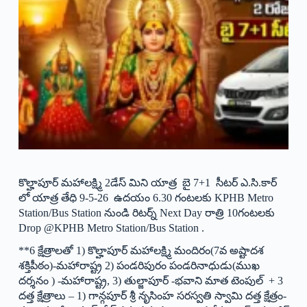
కొల్హాపూర్ మహాలక్ష్మి 2డేస్ మిని యాత్ర బై 7+1 సీటర్ ఎ.సి.కార్
లో యాత్ర తేధి 9-5-26 ఉదయం 6.30 గంటలకు KPHB Metro
Station/Bus Station నుండి రిటర్న్ Next Day రాత్రి 10గంటలకు
Drop @KPHB Metro Station/Bus Station .
**6 క్షేత్రాలతో 1) కొల్హాపూర్ మహాలక్ష్మి మందిరం(7వ అష్టాదశ
శక్తిపీఠం)-మహారాష్ట్ర 2) పండరిపురం పండరినాధుడు(ముఖ
దర్శనం ) -మహారాష్ట్ర, 3) తుల్జాపూర్ -భవాని మాత టెంపుల్ + 3
దత్త క్షేత్రాలు – 1) గాన్గపూర్ శ్రీ నృసింహ సరస్వతి స్వామి దత్త క్షేత్రం-