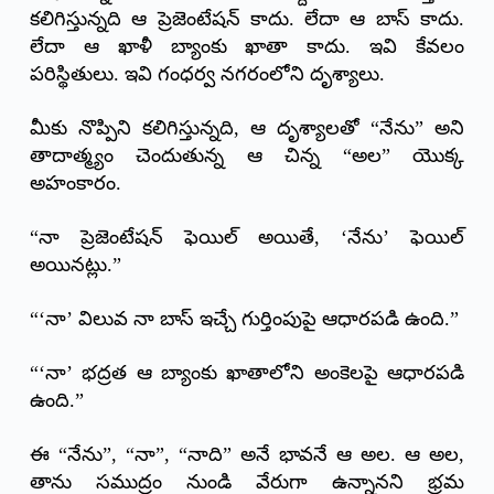
కలిగిస్తున్నది ఆ ప్రెజెంటేషన్ కాదు. లేదా ఆ బాస్ కాదు.
లేదా ఆ ఖాళీ బ్యాంకు ఖాతా కాదు. ఇవి కేవలం
పరిస్థితులు. ఇవి గంధర్వ నగరంలోని దృశ్యాలు.
మీకు నొప్పిని కలిగిస్తున్నది, ఆ దృశ్యాలతో “నేను” అని
తాదాత్మ్యం చెందుతున్న ఆ చిన్న “అల” యొక్క
అహంకారం.
“నా ప్రెజెంటేషన్ ఫెయిల్ అయితే, ‘నేను’ ఫెయిల్
అయినట్లు.”
“‘నా’ విలువ నా బాస్ ఇచ్చే గుర్తింపుపై ఆధారపడి ఉంది.”
“‘నా’ భద్రత ఆ బ్యాంకు ఖాతాలోని అంకెలపై ఆధారపడి
ఉంది.”
ఈ “నేను”, “నా”, “నాది” అనే భావనే ఆ అల. ఆ అల,
తాను సముద్రం నుండి వేరుగా ఉన్నానని భ్రమ