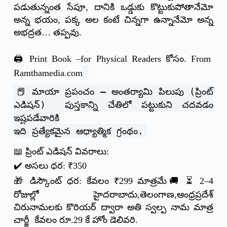
పడుతున్నంత సేపూ, దానికి ఒడ్డుకు కొట్టుకుపోతానేమో
అన్న భయం, పక్క అల కంటే చిన్నగా ఉన్నానేమో అన్న
అభద్రత… తప్పవు.
🖨️ Print Book –for Physical Readers కోసం.
From
Ramthamedia.com
📕 మాయా ప్రపంచం – అంతర్యామి పిలుపు (ప్రింట్
ఎడిషన్) పుస్తకాన్ని చేతిలో పట్టుకుని చదవడం
ఇష్టపడేవారికి
ఇది ప్రత్యేకమైన ఆధ్యాత్మిక గ్రంథం.
📖 ప్రింట్ ఎడిషన్ వివరాలు:
✔️ అసలు ధర: ₹350
🎁 డిస్కౌంట్ ధర: కేవలం ₹299 మాత్రమే🚚 ⏳ 2–4
రోజుల్లో హైదరాబాదు,తెలంగాణ,ఆంధ్రప్రదేశ్
చిరునామలకు కొరియర్ ద్వారా అతి స్వల్ప నామ మాత్ర
చార్జీ కేవలం రూ.29 కే హోం డెలివరి.