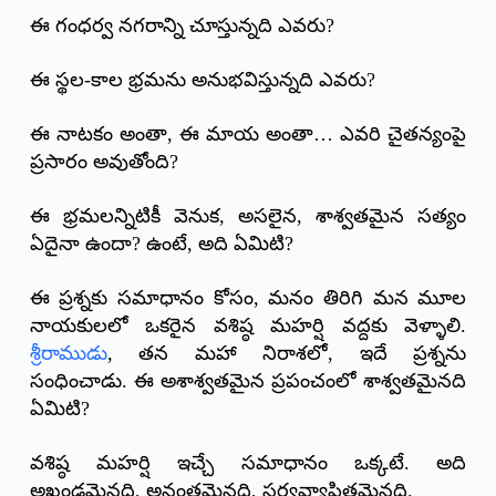
ఈ గంధర్వ నగరాన్ని చూస్తున్నది ఎవరు?
ఈ స్థల-కాల భ్రమను అనుభవిస్తున్నది ఎవరు?
ఈ నాటకం అంతా, ఈ మాయ అంతా… ఎవరి చైతన్యంపై
ప్రసారం అవుతోంది?
ఈ భ్రమలన్నిటికీ వెనుక, అసలైన, శాశ్వతమైన సత్యం
ఏదైనా ఉందా? ఉంటే, అది ఏమిటి?
ఈ ప్రశ్నకు సమాధానం కోసం, మనం తిరిగి మన మూల
నాయకులలో ఒకరైన వశిష్ఠ మహర్షి వద్దకు వెళ్ళాలి.
శ్రీరాముడు
, తన మహా నిరాశలో, ఇదే ప్రశ్నను
సంధించాడు. ఈ అశాశ్వతమైన ప్రపంచంలో శాశ్వతమైనది
ఏమిటి?
వశిష్ఠ మహర్షి ఇచ్చే సమాధానం ఒక్కటే. అది
అఖండమైనది, అనంతమైనది, సర్వవ్యాపితమైనది.