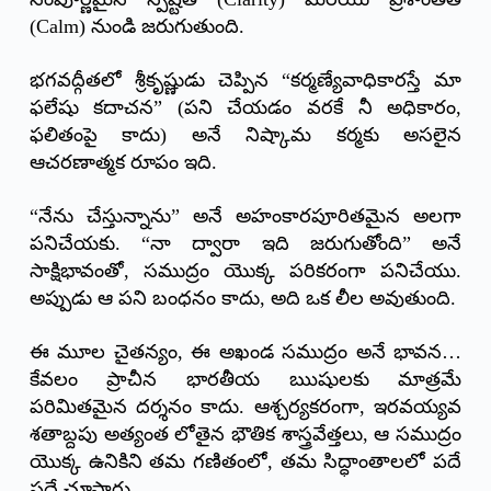
(Calm) నుండి జరుగుతుంది.
భగవద్గీతలో శ్రీకృష్ణుడు చెప్పిన “కర్మణ్యేవాధికారస్తే మా
ఫలేషు కదాచన” (పని చేయడం వరకే నీ అధికారం,
ఫలితంపై కాదు) అనే నిష్కామ కర్మకు అసలైన
ఆచరణాత్మక రూపం ఇది.
“నేను చేస్తున్నాను” అనే అహంకారపూరితమైన అలగా
పనిచేయకు. “నా ద్వారా ఇది జరుగుతోంది” అనే
సాక్షిభావంతో, సముద్రం యొక్క పరికరంగా పనిచేయు.
అప్పుడు ఆ పని బంధనం కాదు, అది ఒక లీల అవుతుంది.
ఈ మూల చైతన్యం, ఈ అఖండ సముద్రం అనే భావన…
కేవలం ప్రాచీన భారతీయ ఋషులకు మాత్రమే
పరిమితమైన దర్శనం కాదు. ఆశ్చర్యకరంగా, ఇరవయ్యవ
శతాబ్దపు అత్యంత లోతైన భౌతిక శాస్త్రవేత్తలు, ఆ సముద్రం
యొక్క ఉనికిని తమ గణితంలో, తమ సిద్ధాంతాలలో పదే
పదే చూసారు.