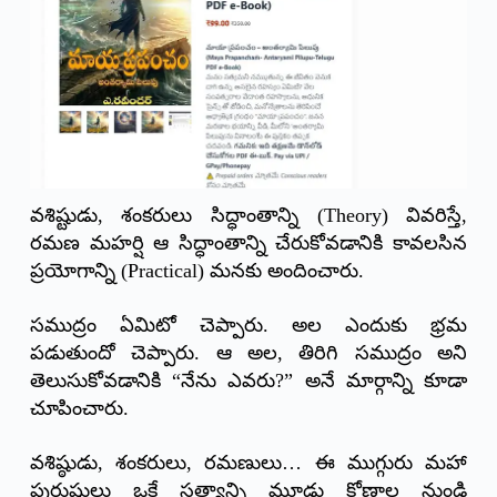
వశిష్టుడు, శంకరులు సిద్ధాంతాన్ని (Theory) వివరిస్తే,
రమణ మహర్షి ఆ సిద్ధాంతాన్ని చేరుకోవడానికి కావలసిన
ప్రయోగాన్ని (Practical) మనకు అందించారు.
సముద్రం ఏమిటో చెప్పారు. అల ఎందుకు భ్రమ
పడుతుందో చెప్పారు. ఆ అల, తిరిగి సముద్రం అని
తెలుసుకోవడానికి “నేను ఎవరు?” అనే మార్గాన్ని కూడా
చూపించారు.
వశిష్ఠుడు, శంకరులు, రమణులు… ఈ ముగ్గురు మహా
పురుషులు ఒకే సత్యాన్ని మూడు కోణాల నుండి