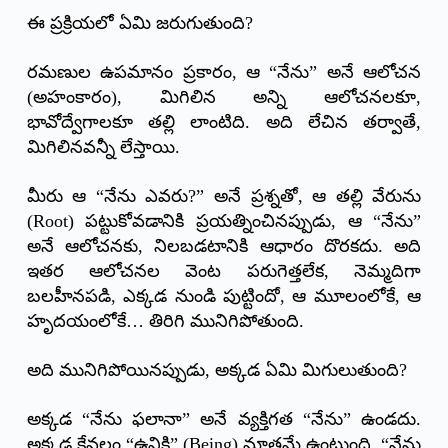
ఈ ప్రక్రియలో ఏమి జరుగుతుంది?
రమణుల ఉపమానం ప్రకారం, ఆ “నేను” అనే ఆలోచన
(అహంకారం), మిగిలిన అన్ని ఆలోచనలకూ,
భావోద్వేగాలకూ తల్లి లాంటిది. అది లేచిన తర్వాతే,
మిగిలినవన్నీ లేస్తాయి.
మీరు ఆ “నేను ఎవరు?” అనే ప్రశ్నతో, ఆ తల్లి వేరును
(Root) పట్టుకోవడానికి ప్రయత్నించినప్పుడు, ఆ “నేను”
అనే ఆలోచనకు, నిలబడటానికి ఆధారం దొరకదు. అది
ఇతర ఆలోచనల వెంట పరుగెత్తలేక, నెమ్మదిగా
బలహీనపడి, ఎక్కడ నుండి పుట్టిందో, ఆ మూలంలోకే, ఆ
హృదయంలోకే… తిరిగి మునిగిపోతుంది.
అది మునిగిపోయినప్పుడు, అక్కడ ఏమి మిగులుతుంది?
అక్కడ “నేను ఫలానా” అనే వ్యక్తిగత “నేను” ఉండదు.
అక్కడ కేవలం “ఉనికి” (Being) మాత్రమే ఉంటుంది. “నేను