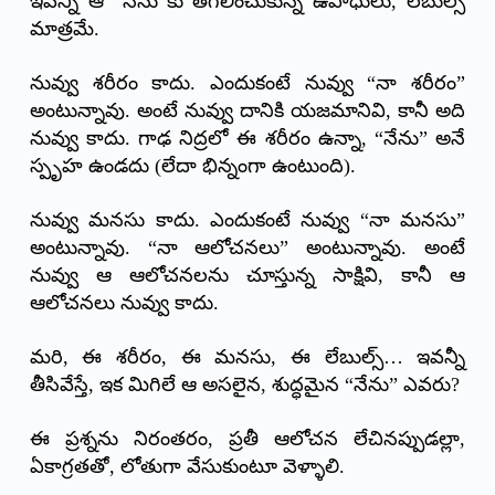
ఇవన్నీ ఆ “నేను”కు తగిలించుకున్న ఉపాధులు, లేబుల్స్
మాత్రమే.
నువ్వు శరీరం కాదు. ఎందుకంటే నువ్వు “నా శరీరం”
అంటున్నావు. అంటే నువ్వు దానికి యజమానివి, కానీ అది
నువ్వు కాదు. గాఢ నిద్రలో ఈ శరీరం ఉన్నా, “నేను” అనే
స్పృహ ఉండదు (లేదా భిన్నంగా ఉంటుంది).
నువ్వు మనసు కాదు. ఎందుకంటే నువ్వు “నా మనసు”
అంటున్నావు. “నా ఆలోచనలు” అంటున్నావు. అంటే
నువ్వు ఆ ఆలోచనలను చూస్తున్న సాక్షివి, కానీ ఆ
ఆలోచనలు నువ్వు కాదు.
మరి, ఈ శరీరం, ఈ మనసు, ఈ లేబుల్స్… ఇవన్నీ
తీసివేస్తే, ఇక మిగిలే ఆ అసలైన, శుద్ధమైన “నేను” ఎవరు?
ఈ ప్రశ్నను నిరంతరం, ప్రతీ ఆలోచన లేచినప్పుడల్లా,
ఏకాగ్రతతో, లోతుగా వేసుకుంటూ వెళ్ళాలి.