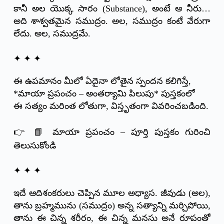
కానీ అల యొక్క సారం (Substance), అంటే ఆ నీరు…
అది శాశ్వతమైన సముద్రం. అల, సముద్రం కంటే వేరుగా
లేదు. అల, సముద్రమే.
✦ ✦ ✦
ఈ ఉపమానం మీలో ఏదైనా లోతైన స్పందన కలిగిస్తే,
*మాయా ప్రపంచం – అంతర్యామి పిలుపు* పుస్తకంలో
ఈ సత్యం మరింత లోతుగా, విస్తృతంగా వివరించబడింది.
👉 📘 మాయా ప్రపంచం – పూర్తి పుస్తకం గురించి
తెలుసుకోండి
✦ ✦ ✦
ఇదే ఆదిశంకరులు చెప్పిన మూల అధ్యాస. జీవుడు (అల),
తాను బ్రహ్మమును (సముద్రం) అన్న సత్యాన్ని మర్చిపోయి,
తాను ఈ చిన్న శరీరం, ఈ చిన్న మనసు అనే రూపంతో