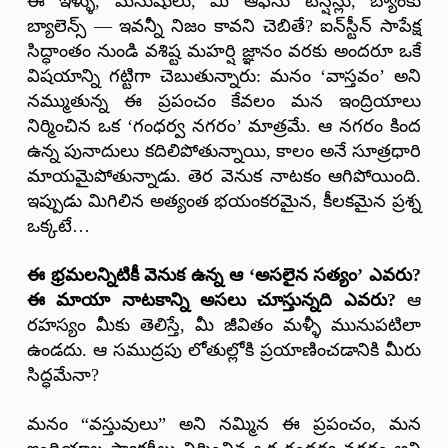
ఈ ఇళ్ళు, మనుషులు, మీ ఆఫీసు టెన్షన్లు, బ్యాంకు
బ్యాలెన్స్ — ఇవన్నీ నిజం కావని చెబితే? ఐన్‌స్టీన్ సాపేక్ష
సిద్ధాంతం నుండి వశిష్ట మహర్షి జ్ఞానం వరకు అందరూ ఒకే
విషయాన్ని గట్టిగా చెబుతున్నారు: మనం ‘వాస్తవం’ అని
నమ్ముతున్న ఈ ప్రపంచం కేవలం మన ఇంద్రియాలు
నిర్మించిన ఒక ‘గంధర్వ నగరం’ మాత్రమే. ఆ నగరం కింద
ఉన్న పునాదులు కదిలిపోతున్నాయి, కాలం అనే సూత్రధారి
మాయమైపోతున్నాడు. తెర వెనుక నాటకం ఆగిపోయింది.
ఇప్పుడు మిగిలిన అత్యంత భయంకరమైన, కీలకమైన ప్రశ్న
ఒక్కటే…
ఈ భ్రమలన్నిటికీ వెనుక ఉన్న ఆ ‘అసలైన సత్యం’ ఎవరు?
ఈ మాయా నాటకాన్ని అసలు చూస్తున్నది ఎవరు?
ఆ
రహస్యం మీకు తెలిస్తే, మీ జీవితం మళ్ళీ మునుపటిలా
ఉండదు. ఆ సముద్రపు లోతుల్లోకి ప్రయాణించడానికి మీరు
సిద్ధమేనా?
మనం “వస్తువులు” అని నమ్మిన ఈ ప్రపంచం, మన