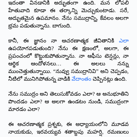
ఇదంతా వినడానికి అద్భుతంగా ఉంది. మన లోపలి
హేతువాది కూడా ఈ తర్కాన్ని మెచ్చుకుంటాడు. సరే,
అద్భుతమైన ఉపమానం. నేను సముద్రాన్ని, కేవలం అలగా
భ్రమ పడుతున్నాను. బాగుంది.
కానీ, ఈ జ్ఞానం నా ఆచరణాత్మక జీవితానికి
ఎలా
ఉపయోగపడుతుంది? నేను ఈ క్షణంలో, అలగా, ఈ
ప్రపంచంలో కొట్టుకుపోతున్నాను. నా ఆఫీసు టెన్షన్లు, నా
ఆర్థిక ఆందోళనలు… ఈ అలలు నన్ను
ముంచెత్తుతున్నాయి. “నువ్వు సముద్రానివి” అని చెప్పడం,
నీటిలో మునిగిపోతున్న వాడికి
వేదాంతం
చెప్పినట్లు ఉంది.
నేను సముద్రం అని తెలుసుకోవడం ఎలా? ఆ అనుభూతిని
పొందడం ఎలా? ఆ అలగా ఉండటం నుండి, సముద్రంగా
మారడం ఎలా?
ఈ ఆచరణాత్మక ప్రశ్నకు, ఈ అధ్యాయంలోని మూడవ
నాయకుడు, ఇరవయ్యవ శతాబ్దపు మహర్షి, రమణులు