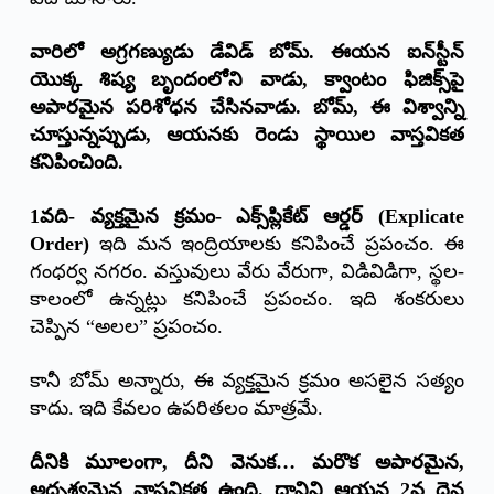
వారిలో అగ్రగణ్యుడు డేవిడ్ బోమ్. ఈయన ఐన్‌స్టీన్
యొక్క శిష్య బృందంలోని వాడు
, క్వాంటం ఫిజిక్స్‌పై
అపారమైన పరిశోధన చేసినవాడు. బోమ్, ఈ విశ్వాన్ని
చూస్తున్నప్పుడు, ఆయనకు రెండు స్థాయిల వాస్తవికత
కనిపించింది.
1వది- వ్యక్తమైన క్రమం- ఎక్స్‌ప్లికేట్ ఆర్డర్ (
Explicate
Order)
ఇది మన ఇంద్రియాలకు కనిపించే ప్రపంచం. ఈ
గంధర్వ నగరం. వస్తువులు వేరు వేరుగా, విడివిడిగా, స్థల-
కాలంలో ఉన్నట్లు కనిపించే ప్రపంచం. ఇది శంకరులు
చెప్పిన “అలల” ప్రపంచం.
కానీ బోమ్ అన్నారు, ఈ వ్యక్తమైన క్రమం అసలైన సత్యం
కాదు. ఇది కేవలం ఉపరితలం మాత్రమే.
దీనికి మూలంగా
, దీని వెనుక… మరొక అపారమైన,
అదృశ్యమైన వాస్తవికత ఉంది. దానిని ఆయన 2వ దైన