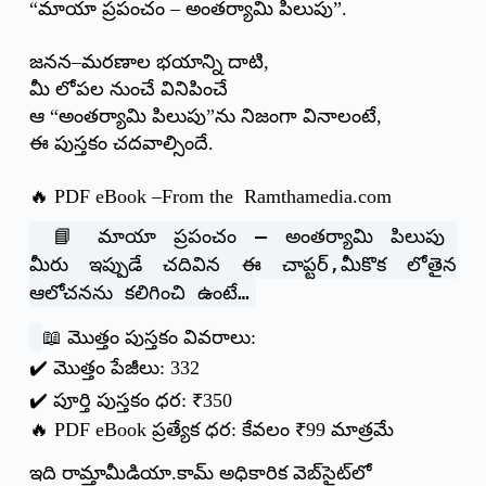
“మాయా ప్రపంచం – అంతర్యామి పిలుపు”.
జనన–మరణాల భయాన్ని దాటి,
మీ లోపల నుంచే వినిపించే
ఆ “అంతర్యామి పిలుపు”ను నిజంగా వినాలంటే,
ఈ పుస్తకం చదవాల్సిందే.
🔥 PDF eBook –
From the Ramthamedia.com
📘 మాయా ప్రపంచం – అంతర్యామి పిలుపు
మీరు ఇప్పుడే చదివిన ఈ చాప్టర్,మీకొక లోతైన
ఆలోచనను కలిగించి ఉంటే…
📖 మొత్తం పుస్తకం వివరాలు:
✔️ మొత్తం పేజీలు: 332
✔️ పూర్తి పుస్తకం ధర: ₹350
🔥 PDF eBook ప్రత్యేక ధర: కేవలం ₹99 మాత్రమే
ఇది రామ్తామీడియా.కామ్ అధికారిక వెబ్‌సైట్‌లో