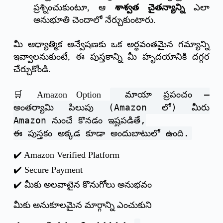
ప్రశ్నించుకుంటూ, ఆ
శాశ్వత చైతన్యాన్ని
ఎలా
అనుభూతి చెందాలో నేర్చుకుంటారు.
మీ ఆధ్యాత్మిక అన్వేషణకు ఒక అర్థవంతమైన గమ్యాన్ని
ఇవ్వాలనుకుంటే, ఈ పుస్తకాన్ని మీ హృదయానికి దగ్గర
చేర్చుకోండి.
మాయా ప్రపంచం –
🛒 Amazon Option
అంతర్యామి పిలుపు (Amazon లో) మీరు
Amazon నుంచే కొనడం ఇష్టపడితే,
ఈ పుస్తకం అక్కడ కూడా అందుబాటులో ఉంది.
✔️ Amazon Verified Platform
✔️ Secure Payment
✔️ మీకు అలవాటైన కొనుగోలు అనుభవం
మీకు అనుకూలమైన మార్గాన్ని ఎంచుకుని