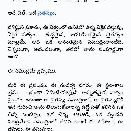
అదే చిత్. అదే
చైతన్యం
.
వశిష్ఠుని ప్రకారం, ఈ విశ్వంలో ఉనికిలో ఉన్న ఏకైక వస్తువు,
ఏకైక సత్యం… శుద్ధమైన, అపరిమితమైన చైతన్యం
మాత్రమే. అది ఒక అనంతమైన సముద్రంలాంటిది.
నిశ్చలంగా, అచంచలంగా, తనలో తాను సంపూర్ణంగా
ఉంది.
ఈ సముద్రమే బ్రహ్మము.
మరి ఈ ప్రపంచం, ఈ గంధర్వ నగరం, ఈ స్థల-కాల
భ్రమ… ఇదంతా ఏమిటి?వశిష్ఠుని అద్భుతమైన వాక్యం
ప్రకారం, ఇదంతా ఆ చైతన్య సముద్రంలో, ఆ చైతన్యానికి
తన గురించి తాను తెలుసుకోవాలన్న ఉద్దేశంతో కలిగిన ఒక
చిన్న సంకల్పం, ఒక చిన్న అలజడి, ఒక స్పందన
మాత్రమే.ఆ సముద్రంలో లేచిన అలలే ఈ లోకాలు, ఈ
జీవులు, ఈ వస్తువులు.