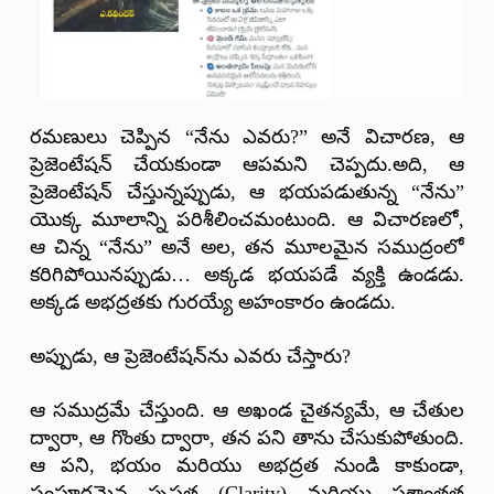
రమణులు చెప్పిన “నేను ఎవరు?” అనే విచారణ, ఆ
ప్రెజెంటేషన్ చేయకుండా ఆపమని చెప్పదు.అది, ఆ
ప్రెజెంటేషన్ చేస్తున్నప్పుడు, ఆ భయపడుతున్న “నేను”
యొక్క మూలాన్ని పరిశీలించమంటుంది. ఆ విచారణలో,
ఆ చిన్న “నేను” అనే అల, తన మూలమైన సముద్రంలో
కరిగిపోయినప్పుడు… అక్కడ భయపడే వ్యక్తి ఉండడు.
అక్కడ అభద్రతకు గురయ్యే అహంకారం ఉండదు.
అప్పుడు, ఆ ప్రెజెంటేషన్‌ను ఎవరు చేస్తారు?
ఆ సముద్రమే చేస్తుంది. ఆ అఖండ చైతన్యమే, ఆ చేతుల
ద్వారా, ఆ గొంతు ద్వారా, తన పని తాను చేసుకుపోతుంది.
ఆ పని, భయం మరియు అభద్రత నుండి కాకుండా,
సంపూర్ణమైన స్పష్టత (Clarity) మరియు ప్రశాంతత