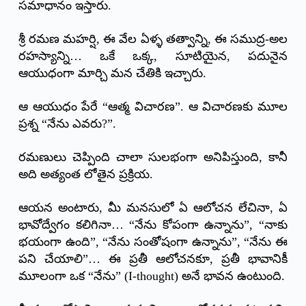
సమాధానం ఇస్తారు.
శ్రీ రమణ మహర్షి, ఈ వేల ఏళ్ళ తత్వాన్ని, ఈ సముద్ర-అల
రహస్యాన్ని… ఒకే ఒక్క, సూటియైన, పదునైన
ఆయుధంగా మార్చి మన చేతికి ఇచ్చారు.
ఆ ఆయుధం పేరే “ఆత్మ విచారణ”. ఆ విచారణకు మూల
ప్రశ్న “నేను ఎవరు?”.
రమణులు చెప్పింది చాలా సులభంగా అనిపిస్తుంది, కానీ
అది అత్యంత లోతైన ప్రక్రియ.
ఆయన అంటారు, మీ మనసులో ఏ ఆలోచన లేచినా, ఏ
భావోద్వేగం కలిగినా… “నేను కోపంగా ఉన్నాను”, “నాకు
భయంగా ఉంది”, “నేను సంతోషంగా ఉన్నాను”, “నేను ఈ
పని చేయాలి”… ఈ ప్రతీ ఆలోచనకూ, ప్రతీ భావానికీ
మూలంగా ఒక “నేను” (I-thought) అనే భావన ఉంటుంది.