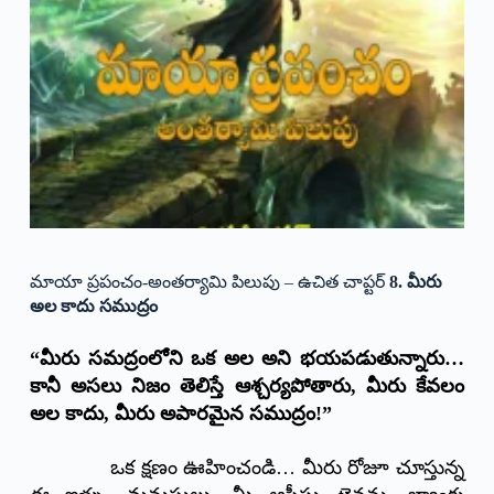
మాయా ప్రపంచం-అంతర్యామి పిలుపు – ఉచిత చాప్టర్
8. మీరు
అల కాదు సముద్రం
“మీరు సమద్రంలోని ఒక అల అని భయపడుతున్నారు…
కానీ అసలు నిజం తెలిస్తే ఆశ్చర్యపోతారు, మీరు కేవలం
అల కాదు, మీరు అపారమైన సముద్రం!”
ఒక క్షణం ఊహించండి… మీరు రోజూ చూస్తున్న