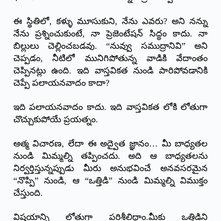
ఈ స్థితిలో, కళ్ళు మూసుకుని, నేను ఎవరు? అని నన్ను
నేను ప్రశ్నించుకుంటే, నా ప్రెజెంటేషన్ సిద్ధం కాదు. నా
బిల్లులు చెల్లించబడవు. “నువ్వు సముద్రానివి” అని
చెప్పడం, నీటిలో మునిగిపోతున్న వాడికి వేదాంతం
చెప్పినట్లు ఉంది. ఇది వాస్తవికత నుండి పారిపోవడానికి
చెప్పే పలాయనవాదం కాదా?
ఇది పలాయనవాదం కాదు. ఇది వాస్తవికత లోకి లోతుగా
చొచ్చుకుపోయే ప్రయత్నం.
ఆత్మ విచారణ, లేదా ఈ అద్వైత జ్ఞానం… మీ బాధ్యతల
నుండి మిమ్మల్ని తప్పించదు. అది ఆ బాధ్యతలను
నిర్వర్తిస్తున్నప్పుడు మీరు అనుభవించే అనవసరమైన
“నొప్పి” నుండి, ఆ “ఒత్తిడి” నుండి మిమ్మల్ని విముక్తం
చేస్తుంది.
విషయాన్ని లోతుగా పరిశీలిద్దాం.మీకు ఒత్తిడిని