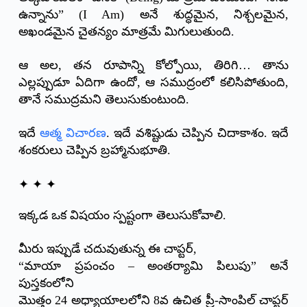
ఉన్నాను” (I Am) అనే శుద్ధమైన, నిశ్చలమైన,
అఖండమైన చైతన్యం మాత్రమే మిగులుతుంది.
ఆ అల, తన రూపాన్ని కోల్పోయి, తిరిగి… తాను
ఎల్లప్పుడూ ఏదిగా ఉందో, ఆ సముద్రంలో కలిసిపోతుంది,
తానే సముద్రమని తెలుసుకుంటుంది.
ఇదే
ఆత్మ విచారణ
. ఇదే వశిష్టుడు చెప్పిన చిదాకాశం. ఇదే
శంకరులు చెప్పిన బ్రహ్మానుభూతి.
✦ ✦ ✦
ఇక్కడ ఒక విషయం స్పష్టంగా తెలుసుకోవాలి.
మీరు ఇప్పుడే చదువుతున్న ఈ చాప్టర్,
“మాయా ప్రపంచం – అంతర్యామి పిలుపు” అనే
పుస్తకంలోని
మొత్తం 24 అధ్యాయాలలోని 8వ ఉచిత ప్రీ-సాంపిల్ చాప్టర్