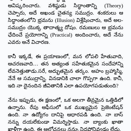
ఆవిష్కరించారు. వశిష్ఠుడు సిద్ధాంతాన్ని (Theory)
చెప్పారు, అదే అఖండ చైతన్య సముద్రం. శంకరులు ఆ
సిద్ధాంతంలోని భ్రమను (Illusion) విశ్లేషించారు, అదే అల-
సముద్రం యొక్క తాదాత్మ్య దోషం. రమణులు ఆ భ్రమను
ఛేదించే ప్రయోగాన్ని (Practical) అందించారు, అదే నేను
ఎవరు అనే విచారణ.
కానీ ఇక్కడే, ఈ ప్రయాణంలో, మన లోపలి హేతువాది,
ఆచరణవాది… తన అత్యంత సహేతుకమైన సందేహాన్ని
లేవనెత్తుతాడు.సరే, అద్భుతమైన తర్కం. అహం బ్రహ్మాస్మి,
నేనే ఆ సముద్రాన్ని. వినడానికి చాలా గొప్పగా ఉంది. కానీ,
ఇది నా దైనందిన జీవితానికి ఎలా ఉపయోగపడుతుంది?
నేను ఇప్పుడు, ఈ క్షణంలో, ఒక అలగా తీవ్రమైన ఒత్తిడిలో
ఉన్నాను. రేపు ఆఫీసులో ఒక ముఖ్యమైన ప్రెజెంటేషన్
ఉంది. నా ఉద్యోగం దానిపై ఆధారపడి ఉంది. నా బాస్
నన్ను దయలేకుండా విమర్శిస్తాడు. నా బ్యాంకు ఖాతా
ఖాళీగా ఉంది. ఈ ఆలోచనలు నన్ను నిద్రపోనివ్వడం లేదు.