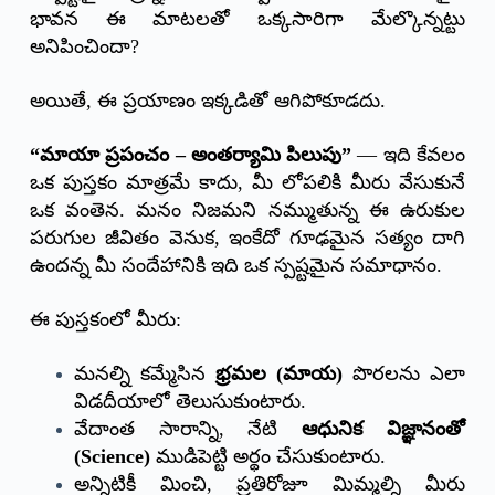
భావన ఈ మాటలతో ఒక్కసారిగా మేల్కొన్నట్టు
అనిపించిందా?
అయితే, ఈ ప్రయాణం ఇక్కడితో ఆగిపోకూడదు.
“మాయా ప్రపంచం – అంతర్యామి పిలుపు”
— ఇది కేవలం
ఒక పుస్తకం మాత్రమే కాదు, మీ లోపలికి మీరు వేసుకునే
ఒక వంతెన. మనం నిజమని నమ్ముతున్న ఈ ఉరుకుల
పరుగుల జీవితం వెనుక, ఇంకేదో గూఢమైన సత్యం దాగి
ఉందన్న మీ సందేహానికి ఇది ఒక స్పష్టమైన సమాధానం.
ఈ పుస్తకంలో మీరు:
మనల్ని కమ్మేసిన
భ్రమల (మాయ)
పొరలను ఎలా
విడదీయాలో తెలుసుకుంటారు.
వేదాంత సారాన్ని, నేటి
ఆధునిక విజ్ఞానంతో
(Science)
ముడిపెట్టి అర్థం చేసుకుంటారు.
అన్నిటికీ మించి, ప్రతిరోజూ మిమ్మల్ని మీరు