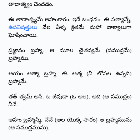
తాదాత్మ్యం చెందడం.
ఈ తాదాత్మ్యమే అహంకారం. ఇదే బంధనం. ఈ సత్యాన్నే,
ఉపనిషత్తులు
వేల ఏళ్ళ క్రితమే మహా వాక్యాలుగా
ఘోషించాయి.
ప్రజ్ఞానం బ్రహ్మ. ఆ మూల చైతన్యమే (సముద్రమే)
బ్రహ్మము.
అయం ఆత్మా బ్రహ్మ. ఈ ఆత్మ (నీ లోపల ఉన్నది)
బ్రహ్మమే.
తత్ త్వమ్ అసి. ఓ జీవుడా (ఓ అల), అది (ఆ సముద్రం)
నీవే.
అహం బ్రహ్మాస్మి. నేనే (అల యొక్క సారం) ఆ బ్రహ్మమును
(ఆ సముద్రమును).