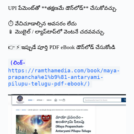
UPI పేమెంట్‌తో **తక్షణమే డౌన్‌లోడ్** చేసుకోవచ్చు.
⏱️ వేచిచూడాల్సిన అవసరం లేదు
📱 మొబైల్ / ల్యాప్‌టాప్‌లో వెంటనే చదవవచ్చు.
👉 ⚡
ఇప్పుడే పూర్తి PDF eBook డౌన్‌లోడ్ చేసుకోండి
(
లింక్
-
https://ramthamedia.com/book/maya-
prapancha%e1%b9%81-antaryami-
pilupu-telugu-pdf-ebook/)