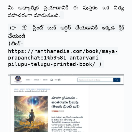
మీ ఆధ్యాత్మిక ప్రయాణానికి ఈ పుస్తకం ఒక నిత్య
సహచరంగా మారుతుంది.
👉
📦 ప్రింట్ బుక్ ఆర్డర్ చేయడానికి ఇక్కడ క్లిక్
చేయండి
(లింక్-
https://ramthamedia.com/book/maya-
prapancha%e1%b9%81-antaryami-
pilupu-telugu-printed-book/ )