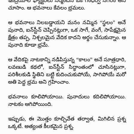
ఇంద్రియాల ఫ్యాక్టరీలు నిర్మించిన ఒక గంధర్వ నగరం అని
చూసాం. ఆ భవనాలు కేవలం భ్రమలు.
ఆ భవనాలు నిలబడ్డాయని మనం నమ్మిన “స్థలం” అనే
పునాది, ఐన్‌స్టీన్ చెప్పినట్లుగా, ఒక సాగే, వంగే, సాపేక్షమైన
క్షేత్రం తప్ప, నిశ్చలమైన వేదిక కాదని అర్థం చేసుకున్నాం. ఆ
పునాది కూడా భ్రమే.
ఆ వేదికపై నాటకాన్ని నడిపిస్తున్న “కాలం” అనే సూత్రధారి,
లవణుడి కథలో, ఐన్‌స్టీన్ సిద్ధాంతంలో చూసినట్లుగా,
పరిశీలకుడి స్థితిని బట్టి కుదించుకుపోయే, సాగిపోయే మరో
అతి పెద్ద భ్రమ అని గ్రహించాం.
భవనాలు కూలిపోయాయి. పునాదులు కదిలిపోయాయి.
నాటకం ఆగిపోయింది.
ఇప్పుడు, ఈ మొత్తం కూల్చివేత తర్వాత, మిగిలిన ప్రశ్న
ఒక్కటే. అత్యంత కీలకమైన ప్రశ్న.