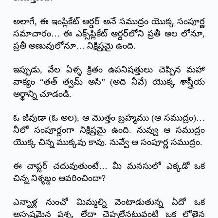
అలాగే, ఈ ఇంప్లికేట్ ఆర్డర్ అనే సముద్రం యొక్క సంపూర్ణ
సమాచారం… ఈ ఎక్స్‌ప్లికేట్ ఆర్డర్‌లోని ప్రతీ అల లోనూ,
ప్రతీ అణువులోనూ… నిక్షిప్తమై ఉంది.
ఇప్పుడు, వేల ఏళ్ళ క్రితం ఉపనిషత్తులు చెప్పిన మహా
వాక్యం “తత్ త్వమ్ అసి” (అది నీవే) యొక్క శాస్త్రీయ
అర్థాన్ని చూడండి.
ఓ జీవుడా (ఓ అల), ఆ మొత్తం బ్రహ్మము (ఆ సముద్రం)…
నీలో సంపూర్ణంగా నిక్షిప్తమై ఉంది. నువ్వు ఆ సముద్రం
యొక్క చిన్న ముక్కవు కావు. నువ్వే ఆ సంపూర్ణ సముద్రం.
ఈ చాప్టర్ చదువుతుంటే… మీ మనసులో ఎక్కడో ఒక
చిన్న నిశ్శబ్దం ఆవరించిందా?
ఎన్నాళ్ల నుంచో మిమ్మల్ని వెంటాడుతున్న ఏదో ఒక
అస్పష్టమైన ప్రశ్న, లేదా చెప్పలేనటువంటి ఒక లోతైన