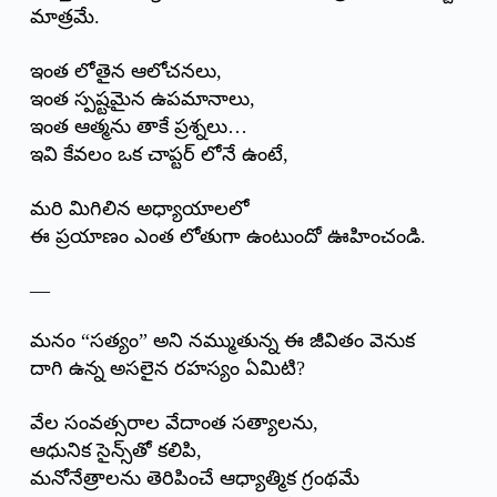
మాత్రమే.
ఇంత లోతైన ఆలోచనలు,
ఇంత స్పష్టమైన ఉపమానాలు,
ఇంత ఆత్మను తాకే ప్రశ్నలు…
ఇవి కేవలం ఒక చాప్టర్ లోనే ఉంటే,
మరి మిగిలిన అధ్యాయాలలో
ఈ ప్రయాణం ఎంత లోతుగా ఉంటుందో ఊహించండి.
—
మనం “సత్యం” అని నమ్ముతున్న ఈ జీవితం వెనుక
దాగి ఉన్న అసలైన రహస్యం ఏమిటి?
వేల సంవత్సరాల వేదాంత సత్యాలను,
ఆధునిక సైన్స్‌తో కలిపి,
మనోనేత్రాలను తెరిపించే ఆధ్యాత్మిక గ్రంథమే