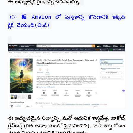
ఈ ఆధ్యాత్మిక గ్రంథాన్ని చదవవచ్చు.
👉 🛍️
Amazon లో పుస్తకాన్ని కొనడానికి ఇక్కడ
క్లిక్ చేయండి(లింక్)
ఈ అద్భుతమైన సత్యాన్ని, మరో ఆధునిక శాస్త్రవేత్త, జాకోబ్
గ్రీన్‌బర్గ్ (గత అధ్యాయంలో ప్రస్తావించిన), నాడీ శాస్త్ర కోణం