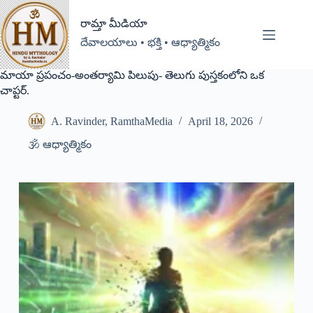
రామ్తా మీడియా
దేవాలయాలు • భక్తి • ఆధ్యాత్మికం
మాయా ప్రపంచం-అంతర్యామి పిలుపు- తెలుగు పుస్తకంలోని ఒక
చాప్టర్.
A. Ravinder, RamthaMedia
April 18, 2026
🕉️ ఆధ్యాత్మికం