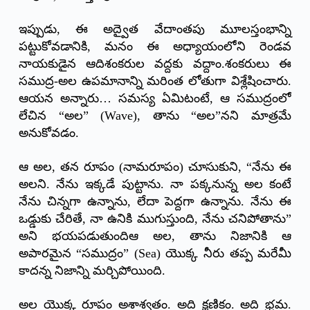
ఇప్పుడు, ఈ అద్వైత వేదాంతపు మూలస్తంభాన్ని
పట్టుకోవడానికి, మనం ఈ అధ్యాయంలోని రెండవ
నాయకుడైన ఆదిశంకరుల వద్దకు వద్దాం.శంకరులు ఈ
సముద్ర-అల ఉపమానాన్ని మరింత లోతుగా విశ్లేషించారు.
ఆయన అన్నారు… సమస్య ఏమిటంటే, ఆ సముద్రంలో
లేచిన “అల” (Wave), తాను “అల”నని మాత్రమే
అనుకోవడం.
ఆ అల, తన రూపం (నామరూపం) చూసుకుని, “నేను ఈ
అలని. నేను ఇక్కడే పుట్టాను. నా పక్కనున్న అల కంటే
నేను చిన్నగా ఉన్నాను, లేదా పెద్దగా ఉన్నాను. నేను ఈ
ఒడ్డుకు చేరితే, నా ఉనికి ముగుస్తుంది, నేను చనిపోతాను”
అని భయపడుతుందిఆ అల, తాను నిజానికి ఆ
అపారమైన “సముద్రం” (Sea) యొక్క నీరు తప్ప మరేమీ
కాదన్న నిజాన్ని మర్చిపోయింది.
అల యొక్క రూపం అశాశ్వతం. అది క్షణికం. అది భ్రమ.