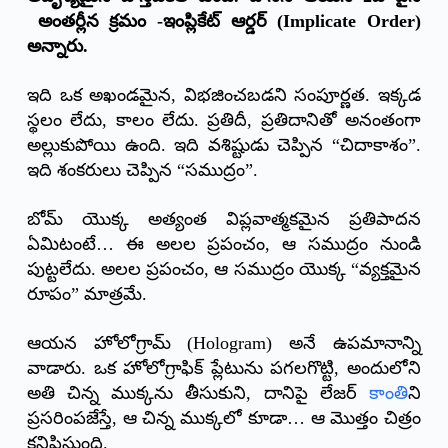
అంతర్లీన క్రమం -ఇంప్లికేట్ ఆర్డర్ (Implicate Order)
అన్నారు.
ఇది ఒక అఖండమైన, విభజించబడని సంపూర్ణత. ఇక్కడ
స్థలం లేదు, కాలం లేదు. ప్రతిదీ, ప్రతిదానితో అనంతంగా
అల్లుకుపోయి ఉంది. ఇది వశిష్టుడు చెప్పిన “చిదాకాశం”.
ఇది శంకరులు చెప్పిన “సముద్రం”.
బోమ్ యొక్క అత్యంత విప్లవాత్మకమైన ప్రతిపాదన
ఏమిటంటే… ఈ అలల ప్రపంచం, ఆ సముద్రం నుండి
పుట్టలేదు. అలల ప్రపంచం, ఆ సముద్రం యొక్క “వ్యక్తమైన
రూపం” మాత్రమే.
ఆయన హోలోగ్రామ్ (Hologram) అనే ఉపమానాన్ని
వాడారు. ఒక హోలోగ్రాఫిక్ ప్లేటును పగలగొట్టి, అందులోని
అతి చిన్న ముక్కను తీసుకుని, దానిపై లేజర్
కాంతి
ని
ప్రసరింపజేస్తే, ఆ చిన్న ముక్కలో కూడా… ఆ మొత్తం చిత్రం
కనిపిస్తుంది.