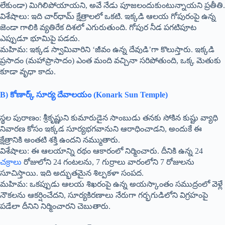
లేకుండా) మిగిలిపోయాయని, అవే నేడు పూజలందుకుంటున్నాయని ప్రతీతి.
విశేషాలు: ఇది చార్‌ధామ్ క్షేత్రాలలో ఒకటి. ఇక్కడి ఆలయ గోపురంపై ఉన్న
జెండా గాలికి వ్యతిరేక దిశలో ఎగురుతుంది. గోపుర నీడ పగటిపూట
ఎప్పుడూ భూమిపై పడదు.
మహిమ: ఇక్కడ స్వామివారిని ‘జీవం ఉన్న దేవుడి’గా కొలుస్తారు. ఇక్కడి
ప్రసాదం (మహాప్రాసాదం) ఎంత మంది వచ్చినా సరిపోతుంది, ఒక్క మెతుకు
కూడా వృధా కాదు.
B) కోణార్క్ సూర్య దేవాలయం (Konark Sun Temple)
స్థల పురాణం: శ్రీకృష్ణుని కుమారుడైన సాంబుడు తనకు సోకిన కుష్టు వ్యాధి
నివారణ కోసం ఇక్కడ సూర్యభగవానుని ఆరాధించాడని, అందుకే ఈ
క్షేత్రానికి అంతటి శక్తి ఉందని నమ్ముతారు.
విశేషాలు: ఈ ఆలయాన్ని రథం ఆకారంలో నిర్మించారు. దీనికి ఉన్న 24
చక్రాలు
రోజులోని 24 గంటలను, 7 గుర్రాలు వారంలోని 7 రోజులను
సూచిస్తాయి. ఇది అద్భుతమైన శిల్పకళా సంపద.
మహిమ: ఒకప్పుడు ఆలయ శిఖరంపై ఉన్న అయస్కాంతం సముద్రంలో వెళ్లే
నౌకలను ఆకర్షించేదని, సూర్యకిరణాలు నేరుగా గర్భగుడిలోని విగ్రహంపై
పడేలా దీనిని నిర్మించారని చెబుతారు.