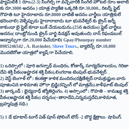
ఫ్యామిలికి 1 రూం.(2-3) సింగిల్స్ గా వచ్చేవారికి సింగిల్ హోటల్ రూం అలాట్
కు రూ.3000 అదనం ) యాత్ర ప్యాకేజి ఒక్కరికి రూ.30,000., రిటర్న్ ఫ్లైట్
గౌహతి టూ హైదరాబాదు రూ.8000 దాటితే అదనం చార్జీలు యాత్రికులే
భరించాలి) వెళ్ళేప్పుడు హైదారాబాదు టూ భువనేశ్వర్ కు ట్రైన్ జర్నీ
కాకుండా బై ప్లైట్ కూడా బుక్ చేయబడును.(25న ఉదయం) ఫ్లైట్ చార్జీలు
అదనం( దాంట్లోనుండి ట్రైన్ చార్జి డిడక్షన్ అవుతుంది) నాన్ రిఫండబుల్
అడ్వాన్సుగా రూ.20,000 పేచేయాలి( Gpay/Phonepay number
8985246542 , A. Ravinder,
Shree Tours
., బ్యాలెన్స్ రూ.10,000
మొదటిరోజు యాత్రలో క్యాష్ గా పేచేయాలి.
1) ఒరిస్సాలో : పూరి జగన్నాధ్ మంధిరం, కోణార్క్ సూర్యదేవాలయం, గిరిజా
దేవి శక్తి పీఠం(అష్టాదశ శక్తి పీఠం),లింగరాజ టెంపుల్-భువనేశ్వర్
. .
2) వెస్ట్ బెంగాళ్ లో : కలకత్తా కాళిక మందిరం(దక్షిణేశ్వర్-రామక్రుష్ణుల వారు
పూజించిన కాళిమాత) హౌరా బ్రిడ్జి(రన్నింగ్ లో మాత్రమే).కాళీఘాట్ టెంపుల్
3) జార్కండ్ : భైద్యనాధ్ జ్యోతిర్లింగం.
4) అస్సాంలో : గౌహతి – కామఖ్య శక్తి
పీఠం(అష్టాదశ శక్తి పీఠం) దర్శనం(+తారాదేవి,చిన్నమస్తదేవి,కాళిమాత,
బ్రహ్మపుత్ర నధి.)
5) 1 డే భూటాన్ టూర్ విత్ పూన్ షోలింగ్ టౌన్ -2 బౌధ్ద క్షేత్రాలు- షాపింగ్.