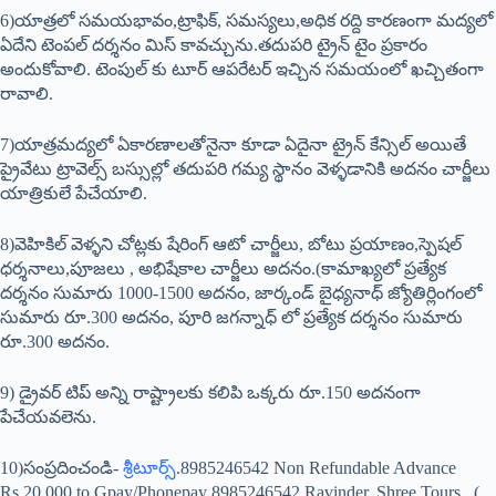
6)యాత్రలో సమయభావం,ట్రాఫిక్, సమస్యలు,అధిక రద్ది కారణంగా మద్యలో
ఏదేని టెంపల్ దర్శనం మిస్ కావచ్చును.తదుపరి ట్రైన్ టైం ప్రకారం
అందుకోవాలి. టెంపుల్ కు టూర్ ఆపరేటర్ ఇచ్చిన సమయంలో ఖచ్చితంగా
రావాలి.
7)యాత్రమద్యలో ఏకారణాలతోనైనా కూడా ఏదైనా ట్రైన్ కేన్సిల్ అయితే
ప్రైవేటు ట్రావెల్స్ బస్సుల్లో తదుపరి గమ్య స్థానం వెళ్ళడానికి అదనం చార్జీలు
యాత్రికులే పేచేయాలి.
8)వెహికిల్ వెళ్ళని చోట్లకు షేరింగ్ ఆటో చార్జీలు, బోటు ప్రయాణం,స్పెషల్
ధర్శనాలు,పూజలు , అభిషేకాల చార్జీలు అదనం.(కామాఖ్యలో ప్రత్యేక
దర్శనం సుమారు 1000-1500 అదనం, జార్కండ్ బైధ్యనాధ్ జ్యోతిర్లింగంలో
సుమారు రూ.300 అదనం, పూరి జగన్నాధ్ లో ప్రత్యేక దర్శనం సుమారు
రూ.300 అదనం.
9) డ్రైవర్ టిప్ అన్ని రాష్ట్రాలకు కలిపి ఒక్కరు రూ.150 అదనంగా
పేచేయవలెను.
10)సంప్రదించండి-
శ్రీటూర్స్
.8985246542 Non Refundable Advance
Rs.20,000 to Gpay/Phonepay 8985246542 Ravinder, Shree Tours.,.(