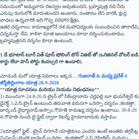
సమయంలో అమ్మవారు రజస్వల అవుతుందని, బ్రహ్మపుత్ర నది నీరు
ఎరుపు రంగులోకి మారుతుందని అంటారు. సంతానం లేని వారికి, క్షుద్ర
బాధలు ఉన్నవారికి ఇది గొప్ప పరిహార క్షేత్రం.
ఇతర దర్శనాలు: కామాఖ్యలోనే దశ మహావిద్యలకు సంబంధించిన తారాదేవి,
చిన్నమస్తా దేవి, కాళికా మాత ఆలయాలు కూడా దర్శించుకుంటాము.
బ్రహ్మపుత్రనది దర్శనం కూడా ఉంటుంది.
1 డే భూటాన్ టూర్ విత్ పూన్ షోలింగ్ టౌన్ విజిట్ తో (ఒరిజినల్ వోటర్ ఐడి
కార్డు లేదా పాస్ పోర్టు కంపల్సరి గా ఉండాలి)
చూడండి మరో యాత్ర వివరాలు ఇక్కడ…
గుజరాత్ & మధ్య ప్రదేశ్ 4
జ్యోతిర్లింగాల యాత్ర 28-9-2026
**
యాత్ర సూచనలు మరియు నియమ నిభంధనలు
**.
1) ముందుగా 24-8-26 న ట్రైన్ లో సికింద్రాబాదు చర్లపల్లి టూ భువనేశ్వర్ కు
డైరెక్ట్ 3.ఎ.సి.ట్రైన్ ఉంటుంది.తరువాత వరుసగా ఒరిస్సా దర్శనం ,కలకత్తా,
జార్కండ్ బైధ్యానాధ్,అస్సాం గౌహతి కామఖ్య దర్శనం ఉంటాయి. 30-8-26
న గౌహతి నుండి బై ఫ్లైట్ ద్వారా రిటర్న్ హైదరాబాదుకు వస్తాము.
2)యాత్రలో ఫ్లైట్ , ట్రైన్ దిగగానే యాత్రికులు ఎందరు ఉంటే అంతకు తగ్గసీట్ల
మినిబస్/ టెంపో ట్రావెలర్ (ఒరిస్సా, కలకత్తాలో ఎ.సి.వెహికిల్స్,మరియు