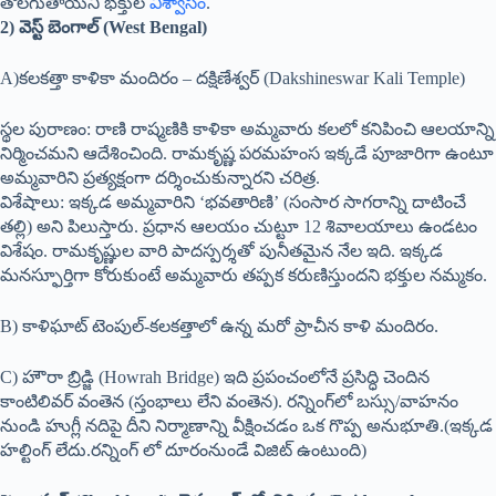
తొలగుతాయని భక్తుల
విశ్వాసం
.
2) వెస్ట్ బెంగాల్ (West Bengal)
A)కలకత్తా కాళికా మందిరం – దక్షిణేశ్వర్ (Dakshineswar Kali Temple)
స్థల పురాణం: రాణి రాష్మణికి కాళికా అమ్మవారు కలలో కనిపించి ఆలయాన్ని
నిర్మించమని ఆదేశించింది. రామకృష్ణ పరమహంస ఇక్కడే పూజారిగా ఉంటూ
అమ్మవారిని ప్రత్యక్షంగా దర్శించుకున్నారని చరిత్ర.
విశేషాలు: ఇక్కడ అమ్మవారిని ‘భవతారిణి’ (సంసార సాగరాన్ని దాటించే
తల్లి) అని పిలుస్తారు. ప్రధాన ఆలయం చుట్టూ 12 శివాలయాలు ఉండటం
విశేషం. రామకృష్ణుల వారి పాదస్పర్శతో పునీతమైన నేల ఇది. ఇక్కడ
మనస్ఫూర్తిగా కోరుకుంటే అమ్మవారు తప్పక కరుణిస్తుందని భక్తుల నమ్మకం.
B) కాళిఘాట్ టెంపుల్-కలకత్తాలో ఉన్న మరో ప్రాచీన కాళి మందిరం.
C) హౌరా బ్రిడ్జి (Howrah Bridge) ఇది ప్రపంచంలోనే ప్రసిద్ధి చెందిన
కాంటిలివర్ వంతెన (స్తంభాలు లేని వంతెన). రన్నింగ్‌లో బస్సు/వాహనం
నుండి హుగ్లీ నదిపై దీని నిర్మాణాన్ని వీక్షించడం ఒక గొప్ప అనుభూతి.(ఇక్కడ
హల్టింగ్ లేదు.రన్నింగ్ లో దూరంనుండే విజిట్ ఉంటుంది)