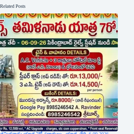
Related Posts
తమిళనాడు యాత్ర 7రో. 6రాత్రులు. యాత్ర తేధి- 6-09-2026