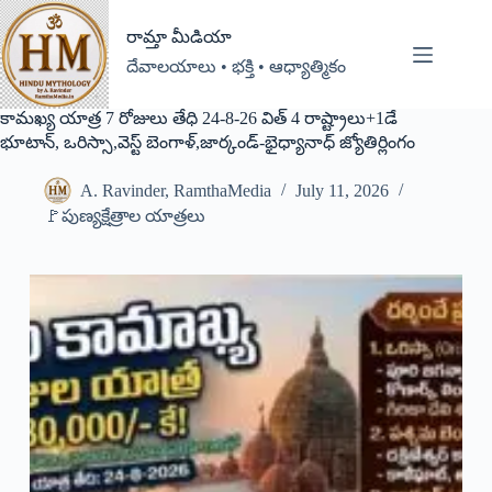
రామ్తా మీడియా
దేవాలయాలు • భక్తి • ఆధ్యాత్మికం
కామఖ్య యాత్ర 7 రోజులు తేధి 24-8-26 విత్ 4 రాష్ట్రాలు+1డే
భూటాన్, ఒరిస్సా,వెస్ట్ బెంగాళ్,జార్కండ్-భైధ్యానాధ్ జ్యోతిర్లింగం
A. Ravinder, RamthaMedia
July 11, 2026
🚩పుణ్యక్షేత్రాల యాత్రలు