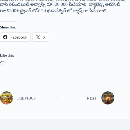
నాన్ రిఫండబుల్ అడ్వాన్స్ రూ. 20,000 పేచేయాలి, బ్యాలెన్స్ అమౌంట్
రూ.9500+ డ్రైవర్ టిప్150 భువనేశ్వర్ లో క్యాష్ గా పేచేయాలి.
Share this:
Facebook
X
Like this:
PREVIOUS
NEXT