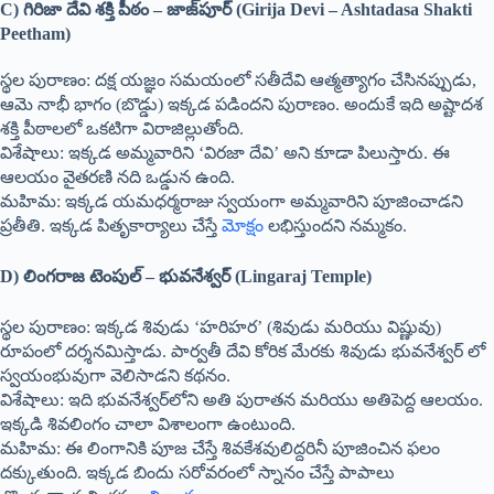
C) గిరిజా దేవి శక్తి పీఠం – జాజ్‌పూర్ (Girija Devi – Ashtadasa Shakti
Peetham)
స్థల పురాణం: దక్ష యజ్ఞం సమయంలో సతీదేవి ఆత్మత్యాగం చేసినప్పుడు,
ఆమె నాభీ భాగం (బొడ్డు) ఇక్కడ పడిందని పురాణం. అందుకే ఇది అష్టాదశ
శక్తి పీఠాలలో ఒకటిగా విరాజిల్లుతోంది.
విశేషాలు: ఇక్కడ అమ్మవారిని ‘విరజా దేవి’ అని కూడా పిలుస్తారు. ఈ
ఆలయం వైతరణి నది ఒడ్డున ఉంది.
మహిమ: ఇక్కడ యమధర్మరాజు స్వయంగా అమ్మవారిని పూజించాడని
ప్రతీతి. ఇక్కడ పితృకార్యాలు చేస్తే
మోక్షం
లభిస్తుందని నమ్మకం.
D) లింగరాజ టెంపుల్ – భువనేశ్వర్ (Lingaraj Temple)
స్థల పురాణం: ఇక్కడ శివుడు ‘హరిహర’ (శివుడు మరియు విష్ణువు)
రూపంలో దర్శనమిస్తాడు. పార్వతీ దేవి కోరిక మేరకు శివుడు భువనేశ్వర్ లో
స్వయంభువుగా వెలిసాడని కథనం.
విశేషాలు: ఇది భువనేశ్వర్‌లోని అతి పురాతన మరియు అతిపెద్ద ఆలయం.
ఇక్కడి శివలింగం చాలా విశాలంగా ఉంటుంది.
మహిమ: ఈ లింగానికి పూజ చేస్తే శివకేశవులిద్దరినీ పూజించిన ఫలం
దక్కుతుంది. ఇక్కడ బిందు సరోవరంలో స్నానం చేస్తే పాపాలు