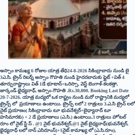
అస్సాం కామఖ్య 6 రోజుల యాత్ర తేధి24-8-2026 సికింద్రాబాదు నుండి బై
3ఎ.సి. ట్రైన్ రిటర్న్ అస్సాం గౌహతి నుండి హైదరబాదుకు ఫ్లైట్ +విత్ 4
తూర్పురాష్ట్రాలు విత్ 1డే భూటాన్+ఒరిస్సా, వెస్ట్ బెంగాళ్-కలకత్తా,
జార్కండ్-భైధ్యనాధ్, అస్సాం-గౌహతి .Rs.30,000. Booking Last Date
20-7-2026. యాత్ర మద్యలో ఒక రాష్ట్రం నుండి మరో రాష్ట్రానికి మద్యలో
ట్రైన్స్ లో ప్రయాణాలు ఉంటాయి. ట్రైన్స్ లలో 2 రాత్రులు 3.ఎ.సి ట్రైన్ లలో
నైట్ ప్రయాణం( సికింద్రాబాదు టూ భువనేశ్వర్+బైధ్యానాద్ టూ
హసిమారకు) + 2 డే ప్రయాణాలు (ఎ.సి.) ఉంటాయి.3 రాత్రులు హోటల్
రూం లో నైట్ స్టే స్ . @1 నైట్ భువనేశ్వర్,
@1 నైట్
బైధ్యనాధ్(భువనేశ్వర్,
భైధ్యనాధ్ లలో నాన్ ఎసిరూంస్)+1నైట్ కామాఖ్య లో (ఎ.సి.రూం),