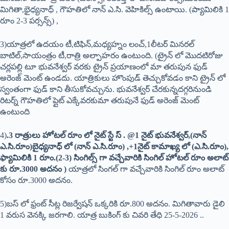
మిగితా,భైధ్యనాధ్ , గౌహతిలో నాన్ ఎ.సి. వెహికిల్స్ ఉంటాయి. (ప్యామిలికి 1
రూం 2-3 పర్సన్స్) ,
3)యాత్రలో ఉదయం టీ,టిఫిన్,మధ్యహ్నం లంచ్,1లీటర్ మినరల్
బాటిల్,సాయంత్రం టీ,రాత్రి అల్పాహరం ఉంటుంది. (ట్రైన్ లో మొదటిరోజు
చర్లపల్లి టూ భువనేశ్వర్ వరకు ట్రైన్ ప్రయాణంలో మా తరుపున ఫుడ్
అరెంజ్ మెంట్ ఉండదు. యాత్రికులు హొంపుడ్ తెచ్చుకోవడం కాని ట్రైన్ లో
స్వంతంగా ఫుడ్ కాని తీసుకోవచ్చును. భువనేశ్వర్ చేరకున్నదగ్గరినుండి
రిటర్న్ గౌహతిలో ప్లైట్ ఎక్కేవరకుమా తరుపునే ఫుడ్ అరెంజ్ మెంట్
ఉంటుంది
4)
.3 రాత్రులు హోటల్ రూం లో నైట్ స్టే స్ . @1 నైట్ భువనేశ్వర్,(నాన్
ఎ.సి.రూం)బైధ్యనాధ్ లో (నాన్ ఎ.సి.రూం) ,+1నైట్ కామాఖ్య లో (ఎ.సి.రూం),
ఫ్యామిలికి 1 రూం.(2-3) సింగిల్స్ గా వచ్చేవారికి సింగిల్ హోటల్ రూం అలాట్
కు రూ.3000 అదనం )
యాత్రలో సింగల్ గా వచ్చేవారికి సింగిల్ రూం అలాట్
కోసం రూ.3000 అదనం.
5)బస్ లో ఫ్రంట్ సీట్ల రిజర్వేషన్ ఒక్కరికి రూ.800 అదనం. మిగితావారు డైలి
1 వరుస వెనక్కి జరగాలి. యాత్ర బుకింగ్ కు చివరి తేధి 25-5-2026 ..