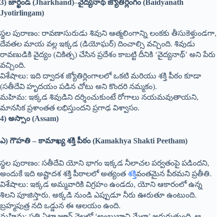
3) జార్ఖండ్ (Jharkhand)
–
వైద్యనాథ్ జ్యోతిర్లింగం (Baidyanath
Jyotirlingam)
స్థల పురాణం: రావణాసురుడు శివుని ఆత్మలింగాన్ని లంకకు తీసుకెళ్తుండగా,
దేవతల మాయ వల్ల ఇక్కడ (డియోఘర్) దించాల్సి వచ్చింది. శివుడు
రావణుడికి వైద్యం (చికిత్స) చేసిన ప్రదేశం కాబట్టి దీనికి ‘వైద్యనాథ్’ అని పేరు
వచ్చింది.
విశేషాలు: ఇది ద్వాదశ జ్యోతిర్లింగాలలో ఒకటి మరియు శక్తి పీఠం కూడా
(సతీదేవి హృదయం పడిన చోటు అని కొందరి నమ్మకం).
మహిమ: ఇక్కడ శివుడిని దర్శించుకుంటే రోగాలు నయమవుతాయని,
మానసిక ప్రశాంతత లభిస్తుందని ప్రగాఢ విశ్వాసం.
4) అస్సాం (Assam)
ఎ) గౌహతి – కామాఖ్య శక్తి పీఠం (Kamakhya Shakti Peetham)
స్థల పురాణం: సతీదేవి యోని భాగం ఇక్కడ నీలాచల పర్వతంపై పడిందని,
అందుకే ఇది అష్టాదశ శక్తి పీఠాలలో అత్యంత
శక్తి
వంతమైన పీఠమని ప్రతీతి.
విశేషాలు: ఇక్కడ అమ్మవారికి విగ్రహం ఉండదు, యోని ఆకారంలో ఉన్న
శిలని పూజిస్తారు. అక్కడి నుండి ఎప్పుడూ నీరు ఊరుతూ ఉంటుంది.
బ్రహ్మపుత్ర నది ఒడ్డున ఈ ఆలయం ఉంది.
మహిమ: ప్రతి ఏటా జూన్ నెలలో ‘అంబుబాచి మేళా’ జరుగుతుంది. ఆ