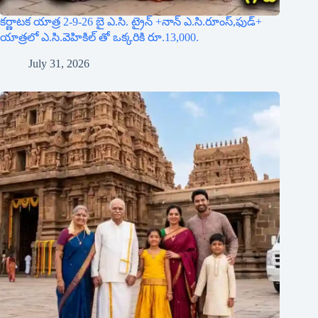
కర్ణాటక యాత్ర 2-9-26 బై ఎ.సి. ట్రైన్ +నాన్ ఎ.సి.రూంస్,ఫుడ్+
యాత్రలో ఎ.సి.వెహికిల్ తో ఒక్కరికి రూ.13,000.
July 31, 2026