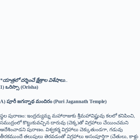
*యాత్రలో దర్శించే క్షేత్రాల విశేషాలు
..
1) ఒరిస్సా (Orisha)
A) పూరీ జగన్నాథ మందిరం (Puri Jagannath Temple)
స్థల పురాణం: ఇంద్రద్యుమ్న మహారాజుకు శ్రీమహావిష్ణువు కలలో కనిపించి,
సముద్రంలో కొట్టుకువచ్చిన దారువు (చెక్క)తో విగ్రహాలు చేయించమని
ఆదేశించాడని పురాణం. విశ్వకర్మ విగ్రహాలు చెక్కుతుండగా, గడువు
తీరకముందే తలుపులు తెరవడంతో విగ్రహాలు అసంపూర్తిగా (చేతులు, కాళ్లు